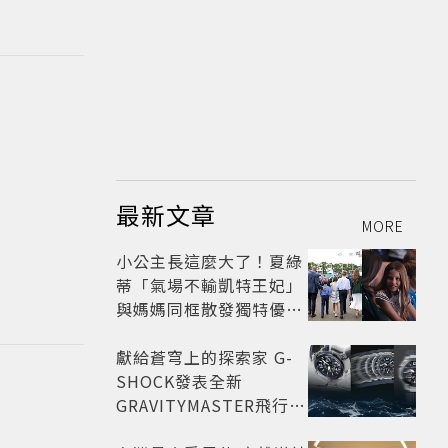
最新文章
MORE
小公主長這麼大了！夏綠
蒂「氣場不輸凱特王妃」
與媽媽同框散發獨特優雅
氣質 網友狂讚
獻給蒼穹上的探索家 G-
SHOCK發表全新
GRAVITYMASTER飛行表
與天比高