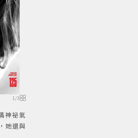
1
/
3
滿神祕氣
底，她還與