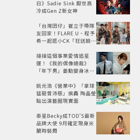
日》Sadie Sink 厭世高
冷成Gen Z新女神
「台灣囝仔」崔立于帶隊
友回家！FLARE U、程予
希一起逛小CK「狂送臉頰
愛心、WINK」親曝中山
站私藏必逛名單
接接這個事業愛情追星
運！《我的偶像總裁》
「年下男」姜勳變身冰山
總裁 金慧峻追星成功還偶
遇愛情
姚元浩《營業中》「拿球
猛砸曾沛慈」挨轟 陶晶瑩
點出演藝圈現實面
泰星Becky成TOD'S最新
品牌大使 9月確定現身米
蘭時裝周