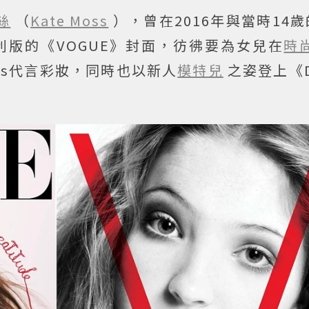
絲
（
Kate Moss
），曾在2016年與當時14
義大利版的《VOGUE》封面，彷彿要為女兒在
時
obs代言彩妝，同時也以新人
模特兒
之姿登上《D