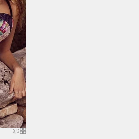
3
/
3