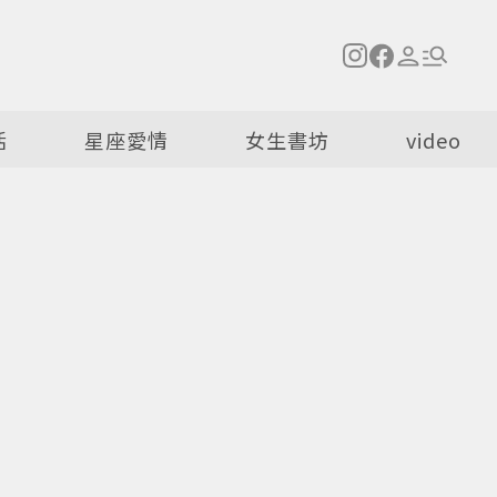
活
星座愛情
女生書坊
video