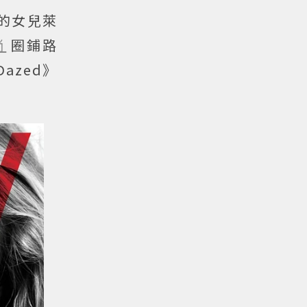
歲的女兒萊
尚
圈鋪路
azed》