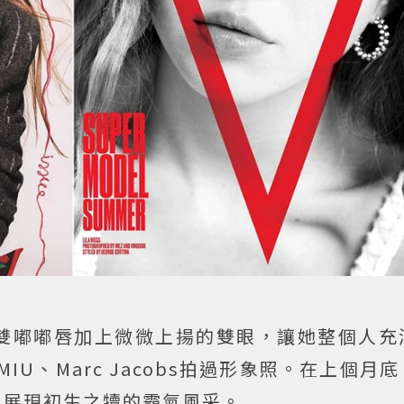
雙嘟嘟唇加上微微上揚的雙眼，讓她整個人充
MIU、Marc Jacobs拍過形象照。在上個月
秀，展現初生之犢的霸氣風采。