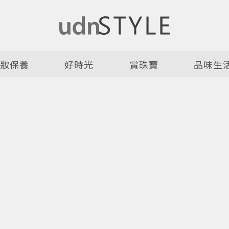
美妝保養
好時光
賞珠寶
品味生