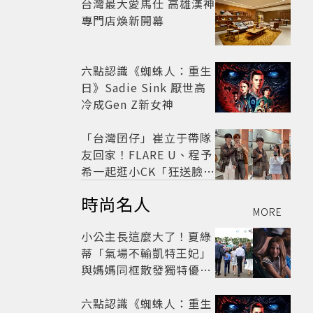
台灣最大愛馬仕 高雄漢神
專門店煥新開幕
六點認識《蜘蛛人：重生
日》Sadie Sink 厭世高
冷成Gen Z新女神
「台灣囝仔」崔立于帶隊
友回家！FLARE U、程予
希一起逛小CK「狂送臉頰
愛心、WINK」親曝中山
時尚名人
站私藏必逛名單
MORE
小公主長這麼大了！夏綠
蒂「氣場不輸凱特王妃」
與媽媽同框散發獨特優雅
氣質 網友狂讚
六點認識《蜘蛛人：重生