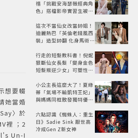
禧「挑戰安海瑟薇經典角
色」搭檔影帝實習生被
嘲：看截圖就感受到演技
這次不當仙女改當帥姐！
迪麗熱巴「英倫老錢風西
裝」造型帥翻 化身馬術師
網喊：現代版李長歌
行走的短髮教科書！倪妮
狠斷仙女長髮「變身金色
短髮叛逆少女」可塑性超
強 帥氣、優雅自由切換
小公主長這麼大了！夏綠
表示想要輟
蒂「氣場不輸凱特王妃」
與媽媽同框散發獨特優雅
請她當婚
氣質 網友狂讚
 Say〉於
六點認識《蜘蛛人：重生
日》Sadie Sink 厭世高
V裡 ；2
冷成Gen Z新女神
s Un-I