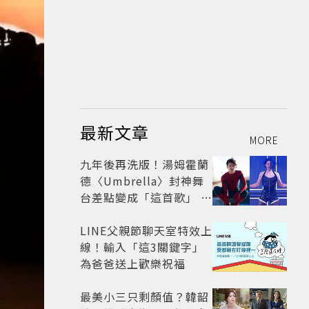
最新文章
MORE
九年後再洗版！湯姆霍蘭
德〈Umbrella〉封神舞
台差點變成「這首歌」 造
型彩蛋、暖心故事一次公
開
LINE父親節聊天室特效上
線！輸入「這3關鍵字」
為爸爸送上歡樂祝福
最美小三只剩顏值？韓韶