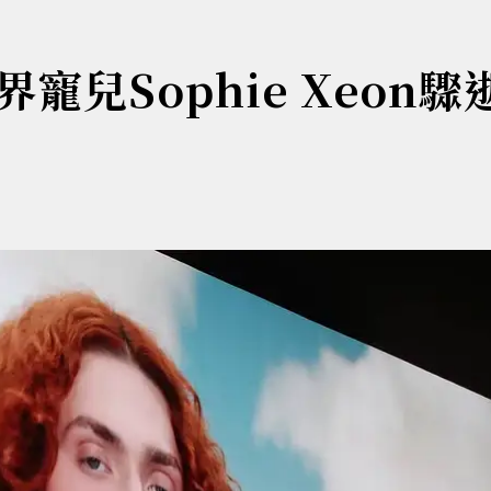
兒Sophie Xeon驟