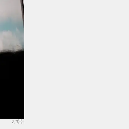
2
/
3