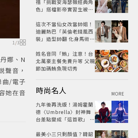
禧「挑戰安海瑟薇經典角
色」搭檔影帝實習生被
嘲：看截圖就感受到演技
這次不當仙女改當帥姐！
迪麗熱巴「英倫老錢風西
裝」造型帥翻 化身馬術師
1
/
3
網喊：現代版李長歌
姓名音同「鮪」注意！台
瑪丹娜、N
北萬豪主餐免費升等 父親
節加碼鮪魚現切秀
的新鋭聲音，
舞曲/電子
時尚名人
形容她在音
MORE
九年後再洗版！湯姆霍蘭
德〈Umbrella〉封神舞
台差點變成「這首歌」 造
型彩蛋、暖心故事一次公
開
最美小三只剩顏值？韓韶