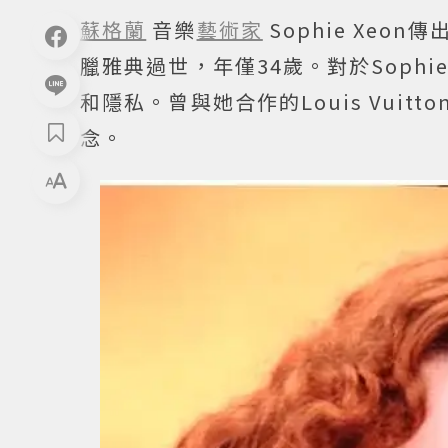
蘇格蘭
音樂
藝術家
Sophie Xeo
臘雅典過世，年僅34歲。對於Sop
和隱私。曾與她合作的Louis Vuitto
念。