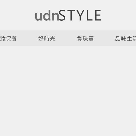
美妝保養
好時光
賞珠寶
品味生