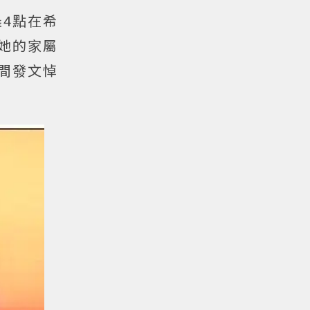
晨4點在希
重她的家屬
一時間發文悼