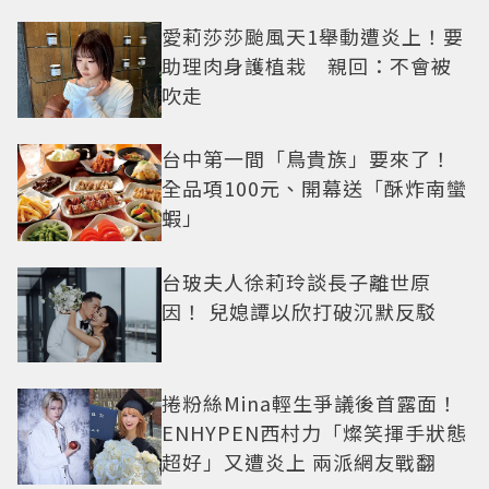
曝光
愛莉莎莎颱風天1舉動遭炎上！要
助理肉身護植栽 親回：不會被
吹走
台中第一間「鳥貴族」要來了！
全品項100元、開幕送「酥炸南蠻
蝦」
台玻夫人徐莉玲談長子離世原
因！ 兒媳譚以欣打破沉默反駁
捲粉絲Mina輕生爭議後首露面！
ENHYPEN西村力「燦笑揮手狀態
超好」又遭炎上 兩派網友戰翻