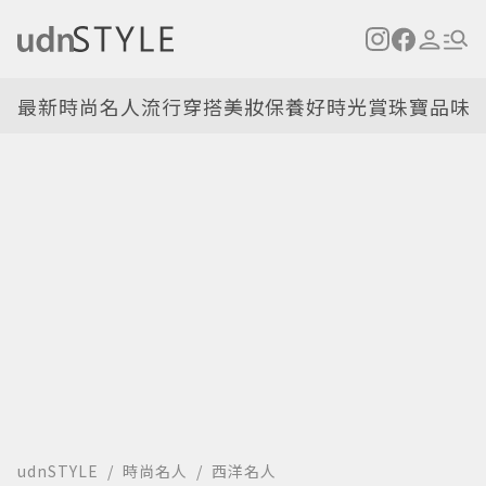
最新
時尚名人
流行穿搭
美妝保養
好時光
賞珠寶
品味
udnSTYLE
時尚名人
西洋名人