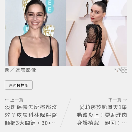
圖／達志影像
5
/
5
莉莉柯林斯
← 上一篇
下一篇 →
淡斑保養怎麼擦都沒
愛莉莎莎颱風天1舉
效？皮膚科林暐熙醫
動遭炎上！要助理肉
師揭3大關鍵，30+女
身護植栽 親回：不
性最該注意這個問題
會被吹走