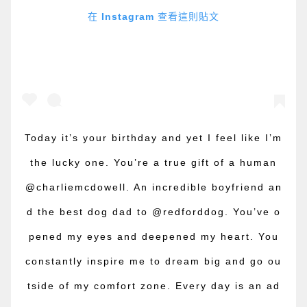
在 Instagram 查看這則貼文
Today it’s your birthday and yet I feel like I’m
the lucky one. You’re a true gift of a human
@charliemcdowell. An incredible boyfriend an
d the best dog dad to @redforddog. You’ve o
pened my eyes and deepened my heart. You
constantly inspire me to dream big and go ou
tside of my comfort zone. Every day is an ad