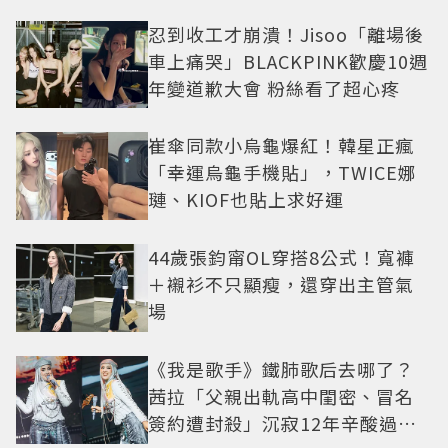
忍到收工才崩潰！Jisoo「離場後
車上痛哭」BLACKPINK歡慶10週
年變道歉大會 粉絲看了超心疼
崔傘同款小烏龜爆紅！韓星正瘋
「幸運烏龜手機貼」，TWICE娜
璉、KIOF也貼上求好運
44歲張鈞甯OL穿搭8公式！寬褲
＋襯衫不只顯瘦，還穿出主管氣
場
《我是歌手》鐵肺歌后去哪了？
茜拉「父親出軌高中閨密、冒名
簽約遭封殺」沉寂12年辛酸過往