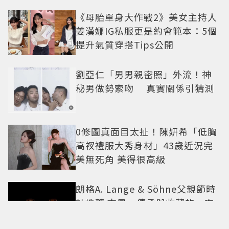
《母胎單身大作戰2》美女主持人
姜漢娜IG私服更是約會範本：5個
提升氣質穿搭Tips公開
劉亞仁「男男親密照」外流！神
秘男做勢索吻 真實關係引猜測
0修圖真面目太扯！陳妍希「低胸
高衩禮服大秀身材」43歲近況完
美無死角 美得很高級
朗格A. Lange & Söhne父親節時
計推薦 古風、傳承與收藏的一次
滿足