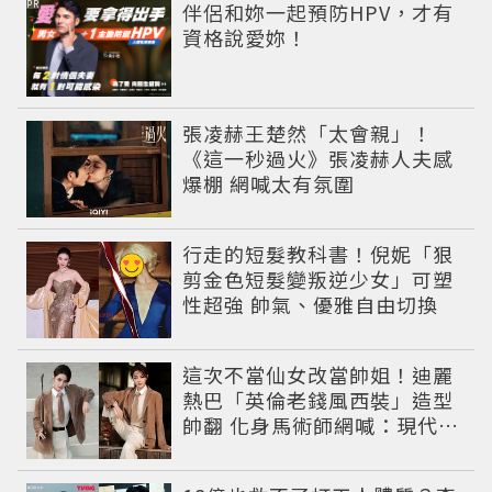
PR
伴侶和妳一起預防HPV，才有
資格說愛妳！
張凌赫王楚然「太會親」！
《這一秒過火》張凌赫人夫感
爆棚 網喊太有氛圍
行走的短髮教科書！倪妮「狠
剪金色短髮變叛逆少女」可塑
性超強 帥氣、優雅自由切換
這次不當仙女改當帥姐！迪麗
熱巴「英倫老錢風西裝」造型
帥翻 化身馬術師網喊：現代版
李長歌