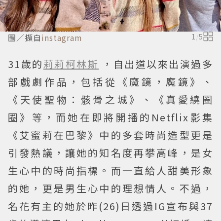
圖／擷自
instagram
1
/
5
31歲的
莉莉柯林斯
，自出道以來出演過多
部戲劇作品，包括從《魔鏡，魔鏡》、
《天使聖物：骸骨之城》、《真愛繞圈
圈》等，而她在即將開播的Netflix影集
《艾蜜莉在巴黎》中的多套時尚造型更是
引發熱議，讓她的知名度再攀高峰，是女
生心中的時尚指標。而一直給人甜美形象
的她，更是男生心中的理想情人。不過，
名花有主的她於昨(26)日透過IG宣布與37