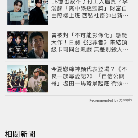
18億也救不了打工人體質？李
浚赫「爽中樂透頭獎」財富自
由照樣上班 西裝社畜帥出新高
度
曾被封「不可能影像化」懸疑
大作！日劇《犯罪者》集結頂
級卡司同台飆戲 無差別殺人案
捲出政商黑幕
今夏戀綜神顏代表登場？《不
良一族尋愛記2》「自信公關
哥」塩田一馬背景起底 街頭辣
男翻身當老闆
Recommended by
相關新聞