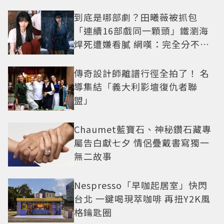
到底是哪部劇？田曦薇被抓包
「連續16部戲同一顆頭」鐵瀏海
焊死遭嫌看膩 網嘆：完全分不出
角色
傳奇設計師離譜行徑全拍了！ 名
導集結「義大利影壇復仇者聯
盟」
Chaumet藍寶石、神秘鑽石藏專
屬告白獻七夕 情侶疊戴書寫獨一
無二故事
Nespresso「早咖起居室」快閃
台北 一鍵喝現萃咖啡 再扭Y2K風
格鑰匙圈