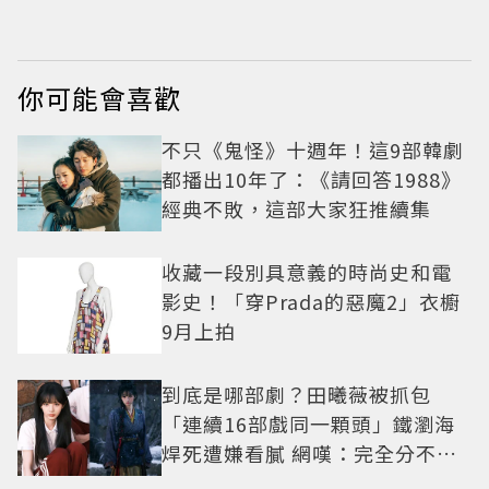
你可能會喜歡
不只《鬼怪》十週年！這9部韓劇
都播出10年了：《請回答1988》
經典不敗，這部大家狂推續集
收藏一段別具意義的時尚史和電
影史！「穿Prada的惡魔2」衣櫥
9月上拍
到底是哪部劇？田曦薇被抓包
「連續16部戲同一顆頭」鐵瀏海
焊死遭嫌看膩 網嘆：完全分不出
角色