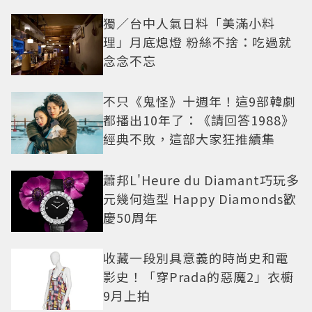
獨／台中人氣日料「美滿小料
理」月底熄燈 粉絲不捨：吃過就
念念不忘
不只《鬼怪》十週年！這9部韓劇
都播出10年了：《請回答1988》
經典不敗，這部大家狂推續集
蕭邦L'Heure du Diamant巧玩多
元幾何造型 Happy Diamonds歡
慶50周年
收藏一段別具意義的時尚史和電
影史！「穿Prada的惡魔2」衣櫥
9月上拍