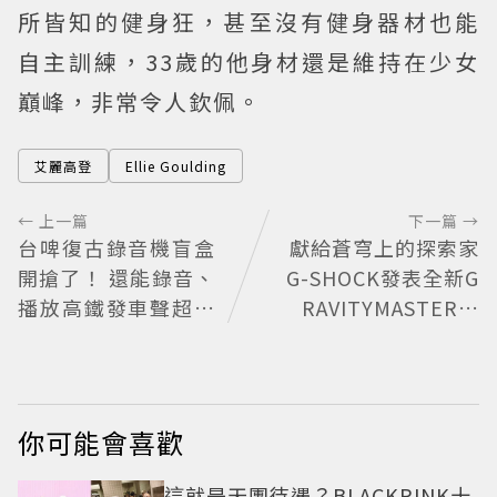
所皆知的健身狂，甚至沒有健身器材也能
自主訓練，33歲的他身材還是維持在少女
巔峰，非常令人欽佩。
艾麗高登
Ellie Goulding
← 上一篇
下一篇 →
台啤復古錄音機盲盒
獻給蒼穹上的探索家
開搶了！ 還能錄音、
G-SHOCK發表全新G
播放高鐵發車聲超有
RAVITYMASTER飛
梗
行表 與天比高
你可能會喜歡
這就是天團待遇？BLACKPINK十