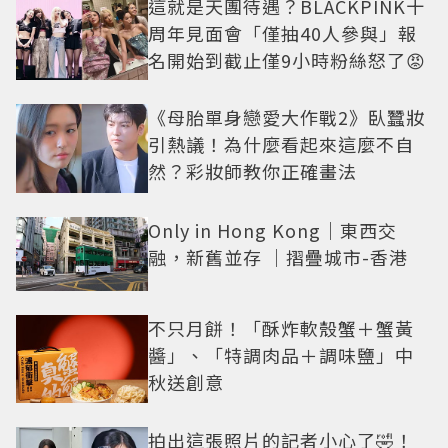
這就是天團待遇？BLACKPINK十
周年見面會「僅抽40人參與」報
名開始到截止僅9小時粉絲怒了😡
《母胎單身戀愛大作戰2》臥蠶妝
引熱議！為什麼看起來這麼不自
然？彩妝師教你正確畫法
Only in Hong Kong｜東西交
融，新舊並存 ｜摺疊城市-香港
不只月餅！「酥炸軟殼蟹＋蟹黃
醬」、「特調肉品＋調味鹽」中
秋送創意
拍出這張照片的記者小心了🤣！