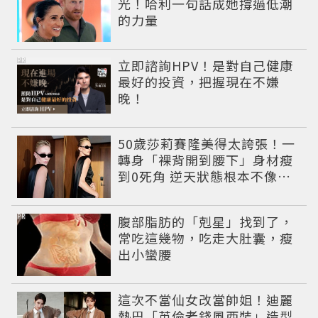
光！哈利一句話成她撐過低潮
的力量
PR
立即諮詢HPV！是對自己健康
最好的投資，把握現在不嫌
晚！
50歲莎莉賽隆美得太誇張！一
轉身「裸背開到腰下」身材瘦
到0死角 逆天狀態根本不像年
過半百
PR
腹部脂肪的「剋星」找到了，
常吃這幾物，吃走大肚囊，瘦
出小蠻腰
這次不當仙女改當帥姐！迪麗
熱巴「英倫老錢風西裝」造型