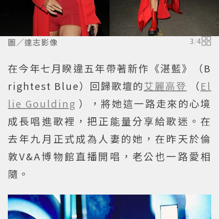
圖／達志影像
3
/
4
在今年七月睽違五年帶著新作《湛藍》（B
rightest Blue）回歸歌壇的
艾麗高登
（
El
lie Goulding
），將她這一路走來的心境
成長唱進歌裡，把正能量分享給歌迷。在
去年九月正式成為人妻的她，在昨天於倫
敦V&A博物館直播開唱，老公也一路愛相
隨。