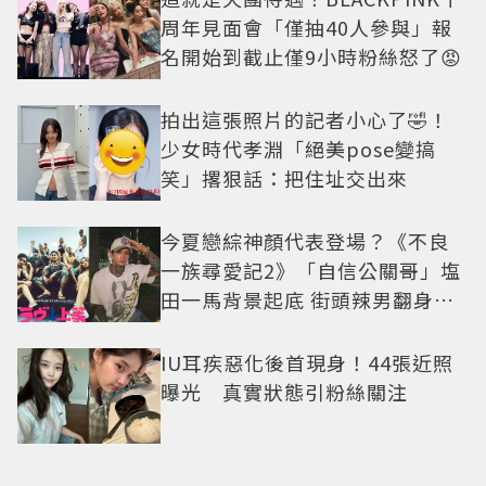
周年見面會「僅抽40人參與」報
名開始到截止僅9小時粉絲怒了😡
拍出這張照片的記者小心了🤣！
少女時代孝淵「絕美pose變搞
笑」撂狠話：把住址交出來
今夏戀綜神顏代表登場？《不良
一族尋愛記2》「自信公關哥」塩
田一馬背景起底 街頭辣男翻身當
老闆
IU耳疾惡化後首現身！44張近照
曝光 真實狀態引粉絲關注