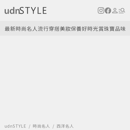
最新
時尚名人
流行穿搭
美妝保養
好時光
賞珠寶
品味
udnSTYLE
時尚名人
西洋名人