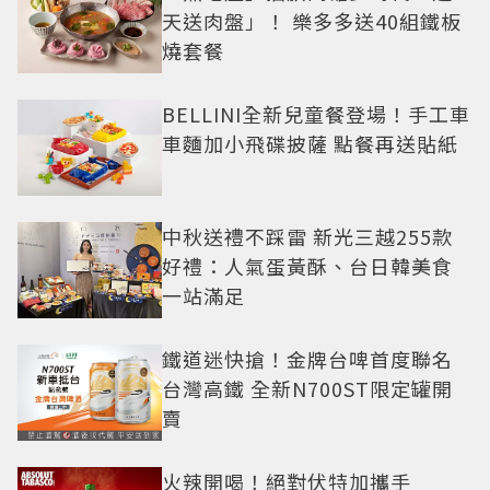
天送肉盤」！ 樂多多送40組鐵板
燒套餐
BELLINI全新兒童餐登場！手工車
車麵加小飛碟披薩 點餐再送貼紙
中秋送禮不踩雷 新光三越255款
好禮：人氣蛋黃酥、台日韓美食
一站滿足
鐵道迷快搶！金牌台啤首度聯名
台灣高鐵 全新N700ST限定罐開
賣
火辣開喝！絕對伏特加攜手