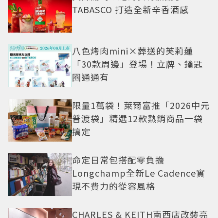
TABASCO 打造全新辛香酒感
八色烤肉mini×葬送的芙莉蓮
「30款周邊」登場！立牌、鑰匙
圈通通有
限量1萬袋！萊爾富推「2026中元
普渡袋」精選12款熱銷商品一袋
搞定
命定日常包搭配零負擔
Longchamp全新Le Cadence實
現不費力的從容風格
CHARLES & KEITH南西店改裝亮