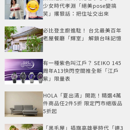
少女時代孝淵「絕美pose變搞
笑」撂狠話：把住址交出來
必比登主廚進駐！ 台北最美百年
老屋餐廳「輝室」 解鎖台味記憶
有一種紫色叫江戶？ SEIKO 145
周年A13快閃空間推全新「江戶
紫」限量表
HOLA「夏出清」開跑！精選4萬
件商品任2件5折 限定門市絕版品
5折起
「黑毛屋」插旗高雄夢時代「連3