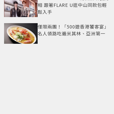
相 跟著FLARE U逛中山同款包輕
鬆入手
僅限兩團！「500遊香港饕客宴」
名人領路吃遍米其林、亞洲第一
CHAUMET感官之旅！A Journey
through Nature頂級珠寶看見植
物香氣
今夏戀綜神顏代表登場？《不良
一族尋愛記2》「自信公關哥」塩
田一馬背景起底 街頭辣男翻身當
老闆
40多種食材吃到飽288元！台南