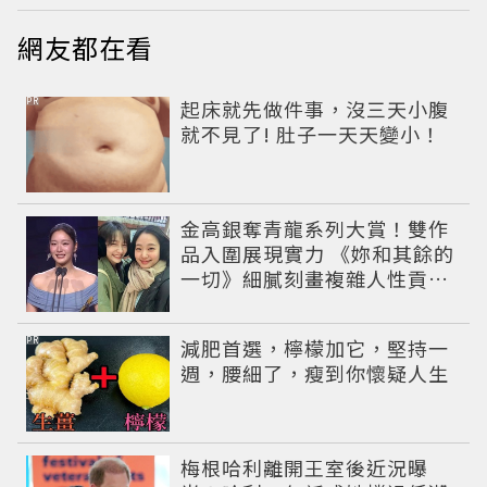
網友都在看
PR
起床就先做件事，沒三天小腹
就不見了! 肚子一天天變小！
金高銀奪青龍系列大賞！雙作
品入圍展現實力 《妳和其餘的
一切》細膩刻畫複雜人性貢獻
大賞級演技
PR
減肥首選，檸檬加它，堅持一
週，腰細了，瘦到你懷疑人生
梅根哈利離開王室後近況曝