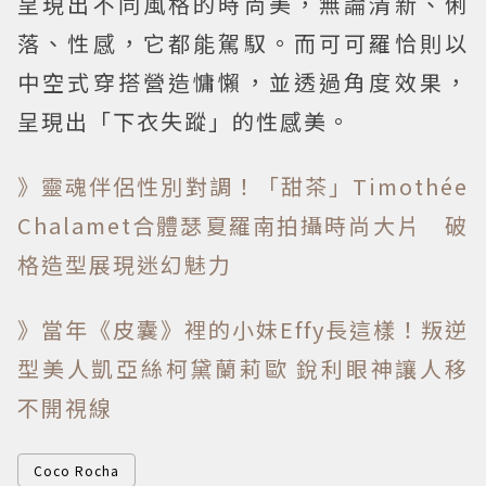
呈現出不同風格的時尚美，無論清新、俐
落、性感，它都能駕馭。而可可羅恰則以
中空式穿搭營造慵懶，並透過角度效果，
呈現出「下衣失蹤」的性感美。
》靈魂伴侶性別對調！「甜茶」Timothée
Chalamet合體瑟夏羅南拍攝時尚大片 破
格造型展現迷幻魅力
》當年《皮囊》裡的小妹Effy長這樣！叛逆
型美人凱亞絲柯黛蘭莉歐 銳利眼神讓人移
不開視線
Coco Rocha