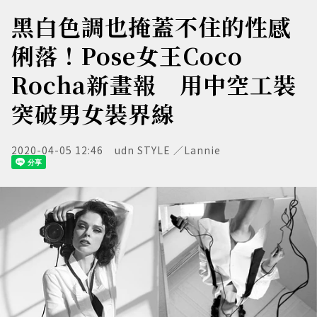
黑白色調也掩蓋不住的性感
俐落！Pose女王Coco
Rocha新畫報 用中空工裝
突破男女裝界線
2020-04-05 12:46
udn STYLE ／Lannie