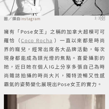
圖／擷自
instagram
3
/
3
擁有「Pose女王」之稱的加拿大超模可可
羅恰（
Coco Rocha
）一直以來都是時尚
界的寵兒，經常出席各大品牌活動，每次
現身都能成為鎂光燈的焦點。喜愛攝影的
她，近日她在個人IG上分享多張自己為時
尚雜誌拍攝的時尚大片，獨特流暢又性感
霸氣的姿勢變化展現出Pose女王的實力。