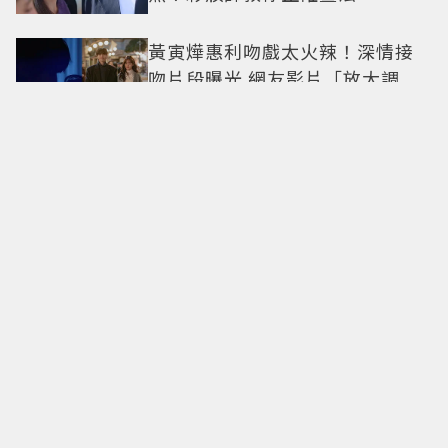
黃寅燁惠利吻戲太火辣！深情接
吻片段曝光 網友影片「放大調
亮」捕捉甜蜜瞬間
Only in Hong Kong｜東西交
融，新舊並存 ｜摺疊城市-香港
不只月餅！「酥炸軟殼蟹＋蟹黃
醬」、「特調肉品＋調味鹽」中
秋送創意
拍出這張照片的記者小心了🤣！
少女時代孝淵「絕美pose變搞
笑」撂狠話：把住址交出來