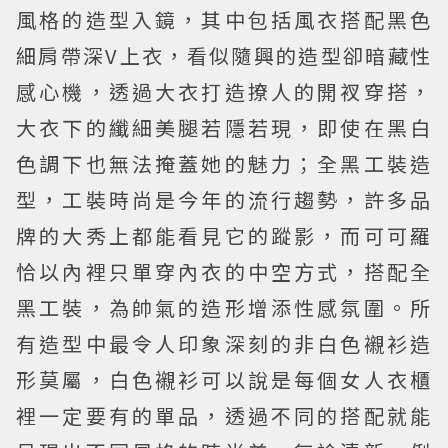
風格的造型入鏡，其中包括風衣搭配黑色
細肩帶深V上衣，看似隨興的造型卻暗藏性
感心機，透過大衣打造撩人的開衩穿搭，
大衣下的纖細美腿若隱若現，即使在黑白
色調下也無法掩蓋她的魅力；全黑工裝造
型，工裝時尚是今年的流行趨勢，許多品
牌的大秀上都能看見它的蹤影，而可可羅
恰以內裡只單穿內衣的中空方式，搭配全
黑工裝，為帥氣的造形增添性感氛圍。所
有造型中最令人印象深刻的非白色襯衫造
形莫屬，白色襯衫可以說是每個女人衣櫃
裡一定要有的單品，透過不同的搭配就能