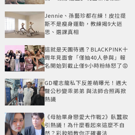
美感太仙
Jennie、孫藝珍都在練！皮拉提
斯不是瘦身運動，教練揭9大迷
思、選課真相
這就是天團待遇？BLACKPINK十
周年見面會「僅抽40人參與」報
名開始到截止僅9小時粉絲怒了😡
GD權志龍私下反差萌曝光！遇大
聲公秒變乖弟弟 與法師合照再掀
熱議
《母胎單身戀愛大作戰2》臥蠶妝
引熱議！為什麼看起來這麼不自
然？彩妝師教你正確畫法