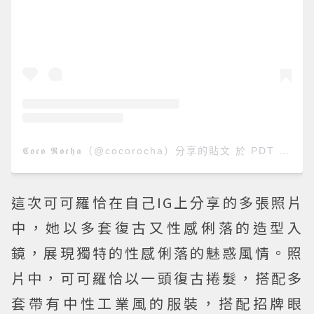
𝕮𝖔𝖈𝖔 𝕽𝖔𝖈𝖍𝖆（@cocorocha）分享的貼文
於
PDT 2019 年 10月 月 29 日 上午 7:55
這次可可羅恰在自己IG上分享的多張照片
中，她以多套復古又性感俐落的造型入
鏡，展現獨特的性感俐落的魅惑風情。照
片中，可可羅恰以一頭復古捲髮，搭配多
套帶有中性工業風的服裝，搭配招牌眼