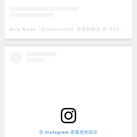
𝕮𝖔𝖈𝖔 𝕽𝖔𝖈𝖍𝖆（@cocorocha）分享的貼文
於
PST 2020 年 1月 月 27 日 上午 11:05
在 Instagram 查看這則貼文