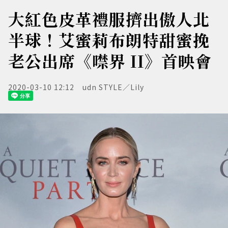
大紅色皮革禮服擠出傲人北
半球！艾蜜莉布朗特甜蜜挽
老公出席《噤界 II》首映會
2020-03-10 12:12
udn STYLE／Lily