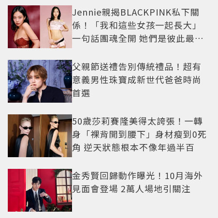
Jennie親揭BLACKPINK私下關
係！「我和這些女孩一起長大」
一句話團魂全開 她們是彼此最強
後盾
父親節送禮告別傳統禮品！超有
意義男性珠寶成新世代爸爸時尚
首選
50歲莎莉賽隆美得太誇張！一轉
身「裸背開到腰下」身材瘦到0死
角 逆天狀態根本不像年過半百
金秀賢回歸動作曝光！10月海外
見面會登場 2萬人場地引關注