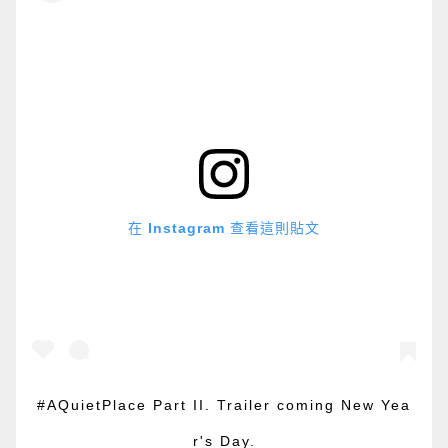
在 Instagram 查看這則貼文
#AQuietPlace Part II. Trailer coming New Yea
r's Day.