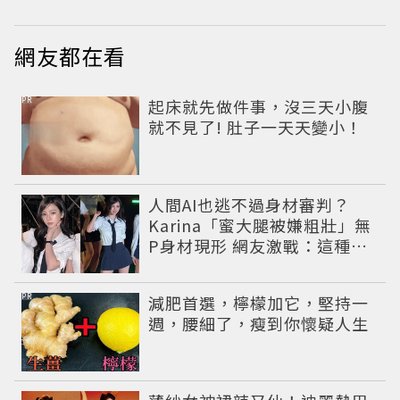
網友都在看
PR
起床就先做件事，沒三天小腹
就不見了! 肚子一天天變小！
人間AI也逃不過身材審判？
Karina「蜜大腿被嫌粗壯」無
P身材現形 網友激戰：這種身
材才頂
PR
減肥首選，檸檬加它，堅持一
週，腰細了，瘦到你懷疑人生