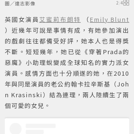
圖／達志影像
2
/
4
英國女演員
艾蜜莉布朗特
（
Emily Blunt
）近幾年可說是事情有成，有她參加演出
的戲劇往往都備受好評，她本人也是得獎
不斷。短短幾年，她已從《穿著Prada的
惡魔》小助理蛻變成全球知名的實力派女
演員。感情方面也十分順遂的她，在2010
年與同是演員的老公約翰卡拉辛斯基（Joh
n Krasinski）結為連理，兩人陸續生了兩
個可愛的女兒。