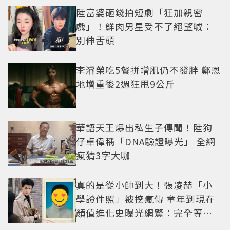
陸富婆砸錢拍短劇「狂加親密
戲」！鮮肉男星受不了絕望喊：
別伸舌頭
李濬榮吃5餐拼增肌仍不發胖 鄭恩
地增重後2週狂甩9公斤
華語天王爆出私生子傳聞！陸狗
仔卓偉稱「DNA驗證曝光」 全網
瘋猜3字大咖
真的是從小帥到大！張凌赫「小
學證件照」被挖瘋傳 童年到現在
顏值進化史曝光網驚：完全等比
例長大