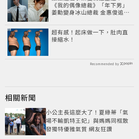
《我的偶像總裁》「年下男」
姜勳變身冰山總裁 金惠俊追星
成功還偶遇愛情
PR
超有感！起床做一下，肚肉直
接縮水！
Recommended by
相關新聞
小公主長這麼大了！夏綠蒂「氣
場不輸凱特王妃」與媽媽同框散
發獨特優雅氣質 網友狂讚