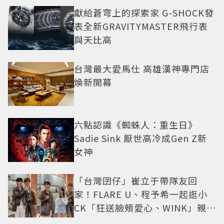
獻給蒼穹上的探索家 G-SHOCK發
表全新GRAVITYMASTER飛行表
與天比高
台灣最大愛馬仕 高雄漢神專門店
煥新開幕
六點認識《蜘蛛人：重生日》
Sadie Sink 厭世高冷成Gen Z新
女神
「台灣囝仔」崔立于帶隊友回
家！FLARE U、程予希一起逛小
CK「狂送臉頰愛心、WINK」親曝
中山站私藏必逛名單