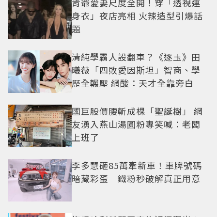
肯爺愛妻尺度全開！穿「透視連
身衣」夜店亮相 火辣造型引爆話
題
清純學霸人設翻車？《逐玉》田
曦薇「四敗愛因斯坦」智商、學
歷全輾壓 網酸：天才全靠旁白
國巨股價腰斬成棵「聖誕樹」 網
友湧入燕山湯圓粉專笑喊：老闆
上班了
李多慧砸85萬牽新車！車牌號碼
暗藏彩蛋 鐵粉秒破解真正用意