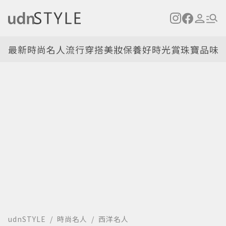
最新
時尚名人
流行穿搭
美妝保養
好時光
賞珠寶
品味
udnSTYLE
時尚名人
西洋名人