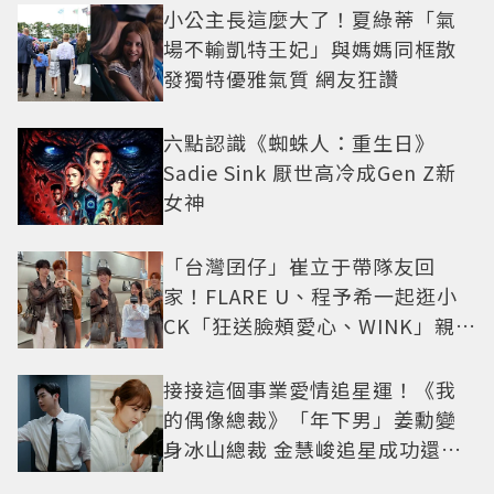
小公主長這麼大了！夏綠蒂「氣
場不輸凱特王妃」與媽媽同框散
發獨特優雅氣質 網友狂讚
六點認識《蜘蛛人：重生日》
Sadie Sink 厭世高冷成Gen Z新
女神
「台灣囝仔」崔立于帶隊友回
家！FLARE U、程予希一起逛小
CK「狂送臉頰愛心、WINK」親曝
中山站私藏必逛名單
接接這個事業愛情追星運！《我
的偶像總裁》「年下男」姜勳變
身冰山總裁 金慧峻追星成功還偶
遇愛情