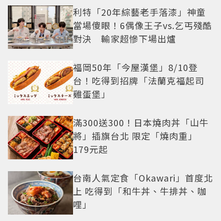
利特「20年綜藝老手落漆」神童
當場傻眼！6偶像王子vs.乞丐殘酷
對決 輸家超慘下場出爐
福岡50年「今屋漢堡」8/10登
台！吃得到招牌「法蘭克福起司
雞蛋堡」
滿300送300！日本燒肉丼「山牛
將」插旗台北 限定「燒肉重」
179元起
台南人氣定食「Okawari」首度北
上 吃得到「和牛丼、牛排丼、咖
哩」