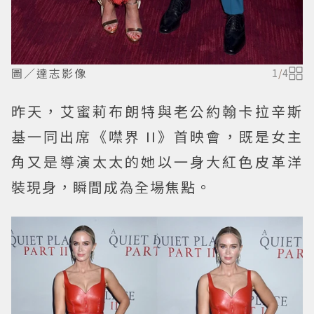
圖／達志影像
1
/
4
昨天，艾蜜莉布朗特與老公約翰卡拉辛斯
基一同出席《噤界 II》首映會，既是女主
角又是導演太太的她以一身大紅色皮革洋
裝現身，瞬間成為全場焦點。