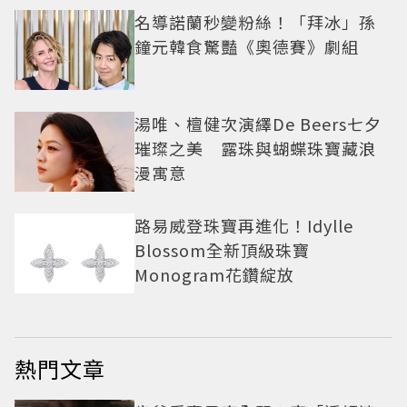
名導諾蘭秒變粉絲！「拜冰」孫
鐘元韓食驚豔《奧德賽》劇組
湯唯、檀健次演繹De Beers七夕
璀璨之美 露珠與蝴蝶珠寶藏浪
漫寓意
路易威登珠寶再進化！Idylle
Blossom全新頂級珠寶
Monogram花鑽綻放
熱門文章