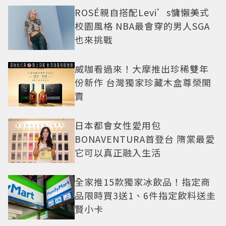
ROSÉ親自搭配Levi’s慵懶美式
校園風格 NBA最會穿的男人SGA
也來挑戰
威咖看過來！大摩推出珍稀雙年
份新作 台灣獨家珍藏木盒尊榮開
賣
日本都會女性愛用包
BONAVENTURA首登台 隋棠最愛
它可以真正融入生活
全家推15款獨家冰飲品！指定商
品限時買3送1、6件指定飲料送圭
賢小卡