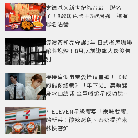
肯德基×新世紀福音戰士聯名
了！8款角色卡＋3款周邊 還有
聯名沾醬
導演黃朝亮守護9年 日式老屋咖啡
館將熄燈！8月底前邀旅人最後告
別
接接這個事業愛情追星運！《我
的偶像總裁》「年下男」姜勳變
身冰山總裁 金慧峻追星成功還偶
遇愛情
7-ELEVEN星級饗宴「泰味雙饗」
端新菜！酸辣烤魚、泰奶提拉米
蘇快嘗鮮