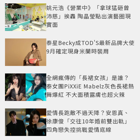
姚元浩《營業中》「拿球猛砸曾
沛慈」挨轟 陶晶瑩點出演藝圈現
實面
泰星Becky成TOD'S最新品牌大使
9月確定現身米蘭時裝周
全網瘋傳的「長裙女孩」是誰？
泰女團PiXXiE Mabelz灰色長裙熱
舞爆紅 不大面積露膚也超火辣
愛情長跑敵不過天降？安恩真、
徐康俊「交往10年婚前雙出軌」
四角戀失控挑戰愛情底線