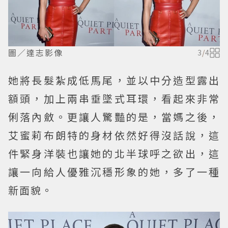
圖／達志影像
3
/
4
她將長髮紮成低馬尾，並以中分造型露出
額頭，加上兩串垂墜式耳環，看起來非常
俐落內斂。更讓人驚豔的是，當媽之後，
艾蜜莉布朗特的身材依然好得沒話說，這
件緊身洋裝也讓她的北半球呼之欲出，這
讓一向給人優雅沉穩形象的她，多了一種
新面貌。