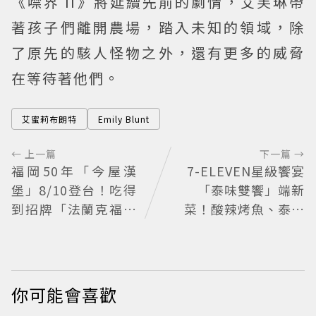
《噤界 II》將延續先前的劇情，艾芙琳帶
著孩子們離開農場，踏入未知的領域，除
了原先的駭人怪物之外，還有更多的威脅
在等待著他們。
艾蜜莉布朗特
Emily Blunt
← 上一篇
下一篇 →
福岡50年「今屋漢
7-ELEVEN星級饗宴
堡」8/10登台！吃得
「泰味雙饗」端新
到招牌「法蘭克福起
菜！酸辣烤魚、泰奶
司雞蛋堡」
提拉米蘇快嘗鮮
你可能會喜歡