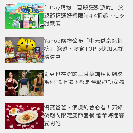
friDay購物「夏殺狂歡派對」 父
親節精選好禮限時4.4折起、七夕
甜寵價
Yahoo購物公布「中元供桌熱銷
榜」 泡麵、零食TOP 5快加入採
購清單
肯豆也在穿的三葉草訓練＆網球
系列 場上場下都是時髦運動女孩
犒賞爸爸、浪漫約會必看！茹絲
葵期間限定雙節套餐 奢華海陸饗
宴開吃