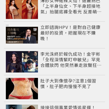
薄紗女神裙辣又仙！迪麗熱巴
「上半身仙女、下半身超接地
氣」抬腿底褲全看光 反差萌穿
搭超圈粉
PR
立即諮詢HPV！是對自己健康
最好的投資，把握現在不嫌
晚！
李光洙終於報仇成功！金宇彬
「全程深情緊盯申敏兒」罕見
合體放閃 他突然暴走放聲狂吼
笑翻全場
PR
肚子大到像懷孕?注意1個習
慣，肚子肥肉慢慢不見了
接接這個事業愛情追星運！