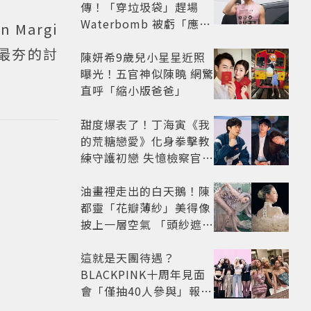
傳！「穿垃圾袋」趕場
Waterbomb 被虧「應該
Margi
改名JPG」
G最夯的討
陳妍希9歲兒小星星近照
曝光！五官神似陳曉 網驚
直呼「縮小版爸爸」
甜度爆表了！丁海寅《我
的荒糖戀愛》化身拳擊教
練守護初戀 失憶檢察官×
假男友打造今夏必看小甜
劇
油畫裡走出的白天鵝！陳
都靈「花瓣薄紗」美得像
披上一層空氣 「頭紗遮
面」玩出新花樣朦朧美感
太仙
這就是天團待遇？
BLACKPINK十周年見面
會「僅抽40人參與」報名
開始到截止僅9小時粉絲