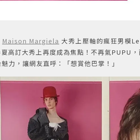
周
Maison Margiela
大秀上壓軸的瘋狂男模Leo
l 2020春夏高訂大秀上再度成為焦點！不再氣PUP
台魅力，讓網友直呼：「想賞他巴掌！」