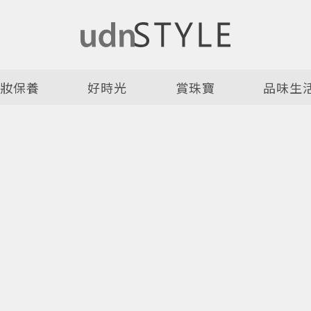
美妝保養
好時光
賞珠寶
品味生