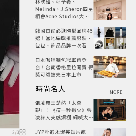
林映維、程予希、
Melinda、J.Sheron四星
相會Acne Studios大曬
北歐潮
韓國首爾必逛時髦品牌45
選！當地編輯推薦服裝、
包包、飾品品牌一次看
日本咖哩麵包冠軍首登
台！台南香格里拉開賣 得
獎可頌搶先日本上市
時尚名人
MORE
張凌赫王楚然「太會
親」！《這一秒過火》張
凌赫人夫感爆棚 網喊太有
氛圍
JYP朴軫永爆笑短片瘋
2
/
3