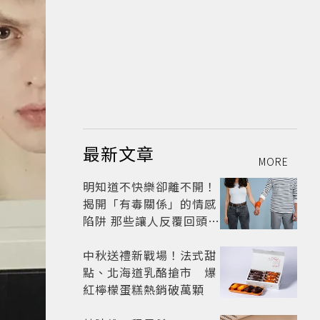
最新文章
MORE
明知道不快樂卻離不開！
揭開「有毒關係」的情感
陷阱 那些讓人反覆回頭的
「毒愛」為何比菸還難
戒？
中秋送禮新戰場！法式甜
點、北海道乳酪搶市 爆
紅檸檬蛋糕熱銷破萬顆