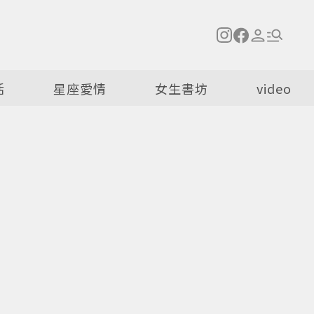
活
星座愛情
女生書坊
video