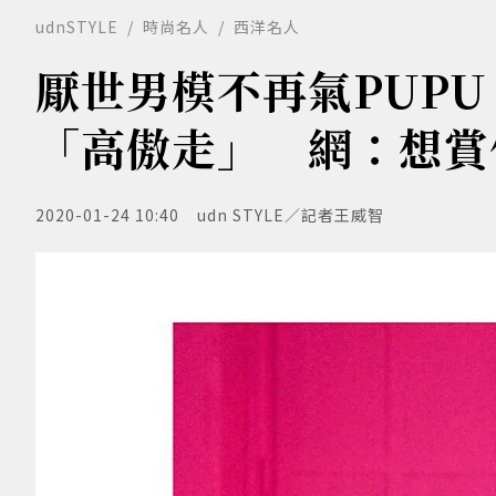
udnSTYLE
時尚名人
西洋名人
厭世男模不再氣PUPU！Ma
「高傲走」 網：想賞
2020-01-24 10:40
udn STYLE／記者王威智