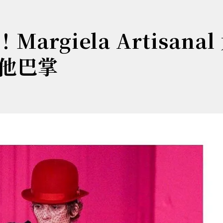
rgiela Artisanal
他巴掌