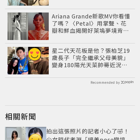
Ariana Grande新歌MV你看懂
了嗎？〈Petal〉用掌聲、花
瓣和鮮血揭開好萊塢夢境背後
的殘酷真相
星二代天花板是他？張柏芝19
歲長子「完全繼承父母美貌」
變身180陽光天菜帥哥近況曝
光
Recommended by
相關新聞
拍出這張照片的記者小心了🤣！
少女時代孝淵「絕美pose變搞