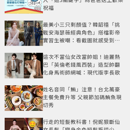
祝福
最美小三只剩顏值？韓韶禧「挑
戰安海瑟薇經典角色」搭檔影帝
實習生被嘲：看截圖就感受到演
技
這次不當仙女改當帥姐！迪麗熱
巴「英倫老錢風西裝」造型帥翻
化身馬術師網喊：現代版李長歌
姓名音同「鮪」注意！台北萬豪
主餐免費升等 父親節加碼鮪魚現
切秀
行走的短髮教科書！倪妮狠斷仙
女長髮「變身金色短髮叛逆少