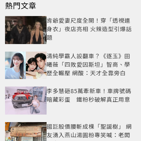
熱門文章
肯爺愛妻尺度全開！穿「透視連
身衣」夜店亮相 火辣造型引爆話
題
清純學霸人設翻車？《逐玉》田
曦薇「四敗愛因斯坦」智商、學
歷全輾壓 網酸：天才全靠旁白
李多慧砸85萬牽新車！車牌號碼
暗藏彩蛋 鐵粉秒破解真正用意
國巨股價腰斬成棵「聖誕樹」 網
友湧入燕山湯圓粉專笑喊：老闆