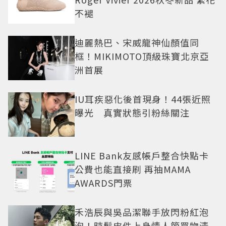
不褪
迪麗熱巴、宋威龍神仙顏值同
框！MIKIMOTO頂級珠寶北京亞
洲首展
IU耳疾惡化後首現身！44張近照
曝光 真實狀態引粉絲關注
LINE Bank友感帳戶整合快點卡
公費也能直接刷 再抽MAMA
AWARDS門票
禾浩辰與吳品潔聯手放閃粉紅泡
泡！時髦皮件上身情人節買物清