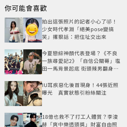
你可能會喜歡
拍出這張照片的記者小心了🤣！
少女時代孝淵「絕美pose變搞
笑」撂狠話：把住址交出來
今夏戀綜神顏代表登場？《不良
一族尋愛記2》「自信公關哥」塩
田一馬背景起底 街頭辣男翻身當
老闆
IU耳疾惡化後首現身！44張近照
曝光 真實狀態引粉絲關注
18億也救不了打工人體質？李浚
赫「爽中樂透頭獎」財富自由照