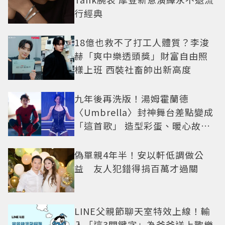
行經典
18億也救不了打工人體質？李浚
赫「爽中樂透頭獎」財富自由照
樣上班 西裝社畜帥出新高度
九年後再洗版！湯姆霍蘭德
〈Umbrella〉封神舞台差點變成
「這首歌」 造型彩蛋、暖心故事
一次公開
偽單親4年半！安以軒低調做公
益 友人犯錯得捐百萬才過關
LINE父親節聊天室特效上線！輸
入「這3關鍵字」為爸爸送上歡樂