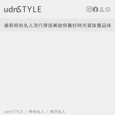
最新
時尚名人
流行穿搭
美妝保養
好時光
賞珠寶
品味
udnSTYLE
時尚名人
西洋名人