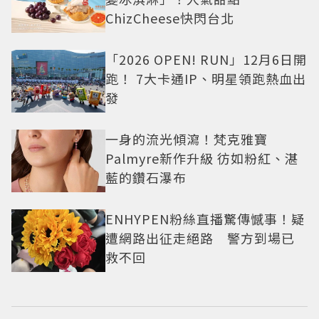
ChizCheese快閃台北
「2026 OPEN! RUN」12月6日開
跑！ 7大卡通IP、明星領跑熱血出
發
一身的流光傾瀉！梵克雅寶
Palmyre新作升級 彷如粉紅、湛
藍的鑽石瀑布
ENHYPEN粉絲直播驚傳憾事！疑
遭網路出征走絕路 警方到場已
救不回