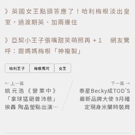
》英國女王點頭答應了！哈利梅根淡出皇
室，過渡期英、加兩邊住
》亞契小王子張嘴甜笑萌照再 +１ 網友驚
呼：跟媽媽梅根「神複製」
哈利王子
梅根馬可
女王
← 上一篇
下一篇 →
姚元浩《營業中》
泰星Becky成TOD'S
「拿球猛砸曾沛慈」
最新品牌大使 9月確
挨轟 陶晶瑩點出演藝
定現身米蘭時裝周
圈現實面