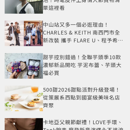
單這裡看
中山站又多一個必逛理由！
CHARLES & KEITH 南西門市全
新改裝 攜手 FLARE U、程予希演
繹秋季時尚
甜芋控別錯過！全聯芋頭季10款
濃郁新品開吃 芋泥布蕾、芋頭大
福必買
500甜2026甜點派對升級登場！
從策展系西點到國宴級美味名店
齊聚
卡地亞父親節獻禮！LOVE手環、
Tank腕表 摩登新意演繹永不退流