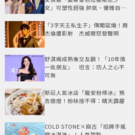
女」可塑性超強 帥氣、優雅自由
切換
「3字天王私生子」傳聞延燒！周
杰倫遭影射 杰威爾怒發聲明
舒淇揭成熟後交友觀！「10年換
一批朋友」 坦言：防人之心不
可無
新莊人氣冰店「龍安粉條冰」預
告熄燈！粉絲捨不得：晴天霹靂
COLD STONE×麻古「招牌手搖
變冰淇淋」！人氣甜點