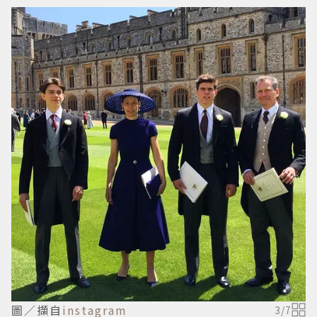
圖／擷自
instagram
3
/
7