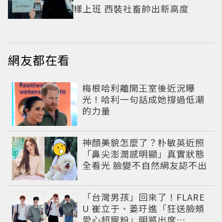
樣上班 西裝社畜帥出新高度
網友都在看
梅根哈利離開王室後近況曝
光！哈利一句話成她撐過低潮
的力量
神顏美貌怎麼了？朴敏英近照
「鼻尖澎潤感明顯」真實狀態
全看光 臉變不自然網友認不出
「台灣男孩」回來了！FLARE
U 崔立于、姜玗進「狂送臉頰
愛心超寵粉」明將出席