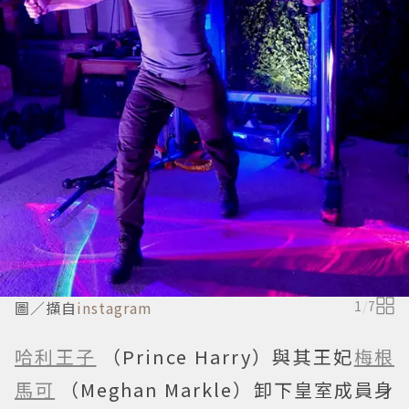
圖／擷自
instagram
1
/
7
哈利王子
（Prince Harry）與其王妃
梅根
馬可
（Meghan Markle）卸下皇室成員身