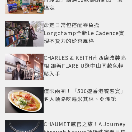
搞定
命定日常包搭配零負擔
Longchamp全新Le Cadence實
現不費力的從容風格
CHARLES & KEITH南西店改裝亮
相 跟著FLARE U逛中山同款包輕
鬆入手
僅限兩團！「500遊香港饕客宴」
名人領路吃遍米其林、亞洲第一
CHAUMET感官之旅！A Journey
through Nature頂級珠寶看見植