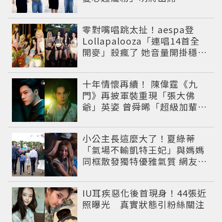
CHARLES & KEITH開幕活動
零對嘴唱跳太扯！aespa登
Lollapalooza「連唱14首全
開麥」殺瘋了 她音量開掛穩到
像吞CD
十年情懷再續！ 陳偉霆《九
門》再披軍裝重現「張大佛
爺」英姿 曾舜晞「超級加輩」
串起吳家宿命
小公主長這麼大了！夏綠蒂
「氣場不輸凱特王妃」與媽媽
同框散發獨特優雅氣質 網友狂
讚
IU耳疾惡化後首現身！44張近
照曝光 真實狀態引粉絲關注