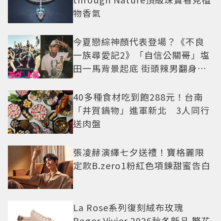
物香氣
今夏戀綜神顏代表登場？《不良
一族尋愛記2》「自信公關哥」塩
田一馬背景起底 街頭辣男翻身當
老闆
40多種食材吃到飽288元！台南
「井賀鍋物」進軍新北 3人同行
送肉盤
張凌赫演繹七夕送禮！寶格麗限
定款B.zero1粉紅色項鍊甜蜜告白
La Rose系列復刻絨布玫瑰
Roger Vivier 2026秋冬新品 繁花