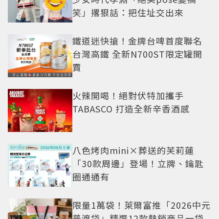
笑」撂狠話：把住址交出來
鐵道迷快搶！金牌台啤首度聯名
台灣高鐵 全新N700ST限定罐開
賣
火辣開喝！絕對伏特加攜手
TABASCO 打造全新辛香酒感
八色烤肉mini×葬送的芙莉蓮
「30款周邊」登場！立牌、鑰匙
圈通通有
限量1萬袋！萊爾富推「2026中元
普渡袋」精選12款熱銷商品一袋