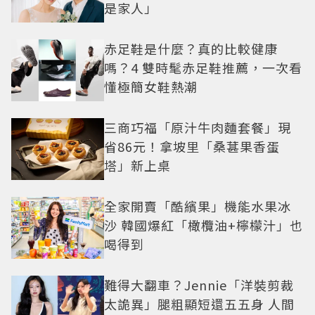
是家人」
赤足鞋是什麼？真的比較健康
嗎？4 雙時髦赤足鞋推薦，一次看
懂極簡女鞋熱潮
三商巧福「原汁牛肉麵套餐」現
省86元！拿坡里「桑葚果香蛋
塔」新上桌
全家開賣「酷繽果」機能水果冰
沙 韓國爆紅「橄欖油+檸檬汁」也
喝得到
難得大翻車？Jennie「洋裝剪裁
太詭異」腿粗顯短還五五身 人間