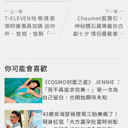
← 上一篇
下一篇 →
7-ELEVEN哈根達斯
Chaumet藍寶石、
限時優惠再加碼 迷你
神秘鑽石藏專屬告白
杯、雪糕、雪酥「買
獻七夕 情侶疊戴書寫
10送13」
獨一無二故事
你可能會喜歡
《COSMO封面之星》 JENNIE ：
「我不再追求完美。」第一次為
自己留白，也開始期待未知
43歲安海瑟薇懷第三胎美瘋了！
現身紅毯「大方露孕肚當時尚配