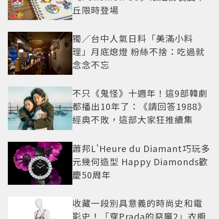
丘限時登場
獨／台中人氣日料「美滿小料
理」月底熄燈 粉絲不捨：吃過就
念念不忘
不只《鬼怪》十週年！這9部韓劇
都播出10年了：《請回答1988》
經典不敗，這部大家狂推續集
蕭邦L'Heure du Diamant巧玩多
元幾何造型 Happy Diamonds歡
慶50周年
收藏一段別具意義的時尚史和電
影史！「穿Prada的惡魔2」衣櫥