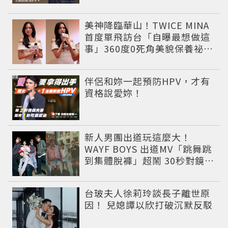
美神降臨華山！TWICE MINA
首度單飛訪台「自曝最想做這
事」360度0死角美貌保養祕訣
一次公開
PR
伴侶和妳一起預防HPV，才有
資格說愛妳！
新人男團出道玩這麼大！
WAYF BOYS 出道MV「跳舞跳
到集體脫褲」超鬧 30秒對鏡清
唱影片爆紅
台玻夫人徐莉玲談長子離世原
因！ 兒媳譚以欣打破沉默反駁