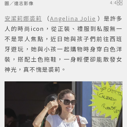
圖／達志影像
4
/
4
安潔莉娜裘莉
（
Angelina Jolie
）是許多
人的時尚icon，從正裝、禮服到私服無一
不是眾人焦點，近日她與孩子們前往西班
牙遊玩，她與小孩一起購物時身穿白色洋
裝，搭配土色拖鞋，一身輕便卻能散發女
神光，真不愧是裘莉。