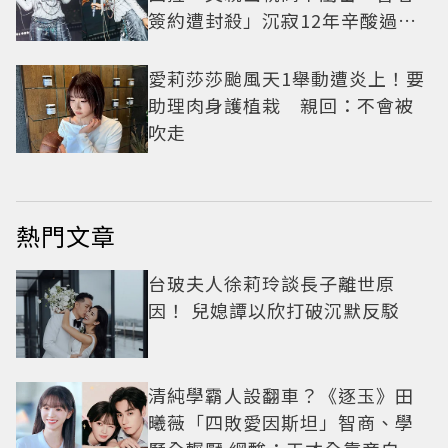
簽約遭封殺」沉寂12年辛酸過往
曝光
愛莉莎莎颱風天1舉動遭炎上！要
助理肉身護植栽 親回：不會被
吹走
熱門文章
台玻夫人徐莉玲談長子離世原
因！ 兒媳譚以欣打破沉默反駁
清純學霸人設翻車？《逐玉》田
曦薇「四敗愛因斯坦」智商、學