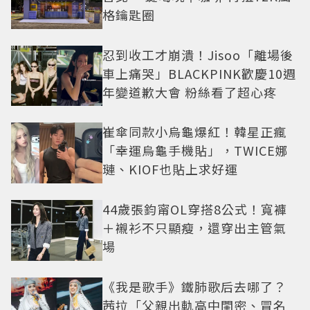
格鑰匙圈
忍到收工才崩潰！Jisoo「離場後
車上痛哭」BLACKPINK歡慶10週
年變道歉大會 粉絲看了超心疼
崔傘同款小烏龜爆紅！韓星正瘋
「幸運烏龜手機貼」，TWICE娜
璉、KIOF也貼上求好運
44歲張鈞甯OL穿搭8公式！寬褲
＋襯衫不只顯瘦，還穿出主管氣
場
《我是歌手》鐵肺歌后去哪了？
茜拉「父親出軌高中閨密、冒名