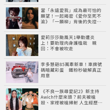
當「永遠愛我」成為最可怕的
願望！一起揭密《愛你至死不
渝》「一願柳」背後的失控愛
情與爆紅之路
愛莉莎莎颱風天1舉動遭炎
上！要助理肉身護植栽 親
回：不會被吹走
李多慧砸85萬牽新車！車牌號
碼暗藏彩蛋 鐵粉秒破解真正
用意
《不良一族尋愛記2》新主持
Awich什麼來頭？前夫被槍
殺、家裡被槍掃射 人生經歷比
參演者還抓馬！