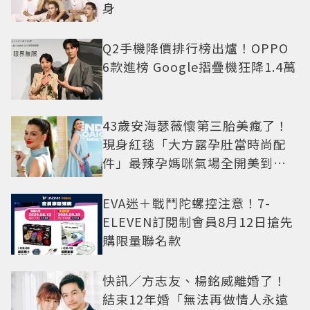
身
Q2手機降價排行榜出爐！OPPO
6款進榜 Google摺疊機狂降1.4萬
43歲安海瑟薇懷第三胎美瘋了！
現身紅毯「大方露孕肚當時尚配
件」最辣孕媽咪氣場全開美到發
光
EVA迷＋戰鬥陀螺控注意！7-
ELEVEN訂閱制會員8月12日搶先
購限量聯名款
快訊／方志友、楊銘威離婚了！
結束12年婚「無法再做情人永遠