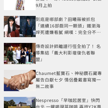
9月上拍
到底是哪部劇？田曦薇被抓包
「連續16部戲同一顆頭」鐵瀏海
焊死遭嫌看膩 網嘆：完全分不出
角色
傳奇設計師離譜行徑全拍了！ 名
導集結「義大利影壇復仇者聯
盟」
Chaumet藍寶石、神秘鑽石藏專
屬告白獻七夕 情侶疊戴書寫獨一
無二故事
Nespresso「早咖起居室」快閃
台北 一鍵喝現萃咖啡 再扭Y2K風