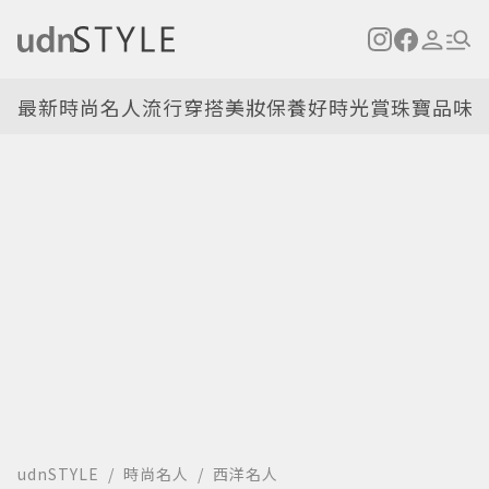
最新
時尚名人
流行穿搭
美妝保養
好時光
賞珠寶
品味
udnSTYLE
時尚名人
西洋名人