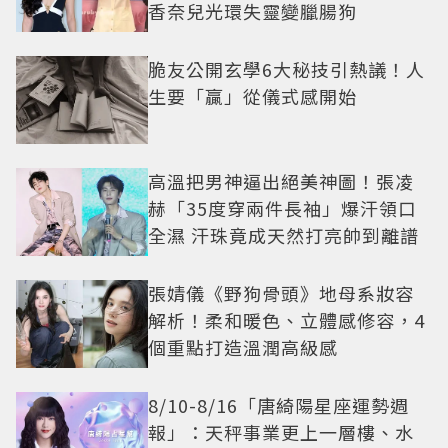
香奈兒光環失靈變臘腸狗
脆友公開玄學6大秘技引熱議！人
生要「贏」從儀式感開始
高溫把男神逼出絕美神圖！張凌
赫「35度穿兩件長袖」爆汗領口
全濕 汗珠竟成天然打亮帥到離譜
張婧儀《野狗骨頭》地母系妝容
解析！柔和暖色、立體感修容，4
個重點打造溫潤高級感
8/10-8/16「唐綺陽星座運勢週
報」：天秤事業更上一層樓、水