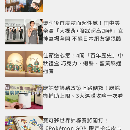
懷孕後首度露面超性感！田中美
奈實「大裸背+腳踩超高跟鞋」女
神氣場全開 不過日本網友卻狠酸
佳節送心意！4間「百年歷史」中
秋禮盒 巧克力、蝦餅、蛋黃酥通
通有
廚餘禁餵豬政策上路倒數！廚餘
機補助上限、3大選購攻略一次看
寶可夢世界錦標賽將開打！
《Pokémon GO》限定扮裝皮卡