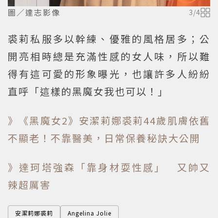
圖／達志影像
3
/
4
裘莉私服多以幹練、優雅的風格居多；公
開亮相時總是充滿性感的女人味，所以難
得有這可愛的形象曝光，也讓許多人紛紛
直呼「這樣的黑魔女我也可以！」
》《黑魔女2》安潔莉娜裘莉44歲肌膚依舊
不顯老！不靠醫美，日常保養秘訣大公開
》達珂塔強森「靠身材耍性感」 又帥又
辣超厲害
安潔莉娜裘莉
Angelina Jolie