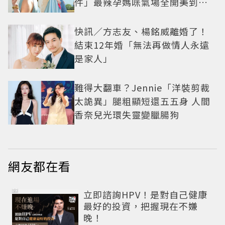
件」最辣孕媽咪氣場全開美到發
光
快訊／方志友、楊銘威離婚了！
結束12年婚「無法再做情人永遠
是家人」
難得大翻車？Jennie「洋裝剪裁
太詭異」腿粗顯短還五五身 人間
香奈兒光環失靈變臘腸狗
網友都在看
PR
立即諮詢HPV！是對自己健康
最好的投資，把握現在不嫌
晚！