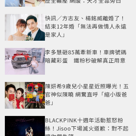
歷全輾壓 網酸：天才全靠旁白
快訊／方志友、楊銘威離婚了！
結束12年婚「無法再做情人永遠
是家人」
李多慧砸85萬牽新車！車牌號碼
暗藏彩蛋 鐵粉秒破解真正用意
陳妍希9歲兒小星星近照曝光！五
官神似陳曉 網驚直呼「縮小版爸
爸」
BLACKPINK十週年活動惹怒粉
絲！Jisoo下場滅火道歉：對不起