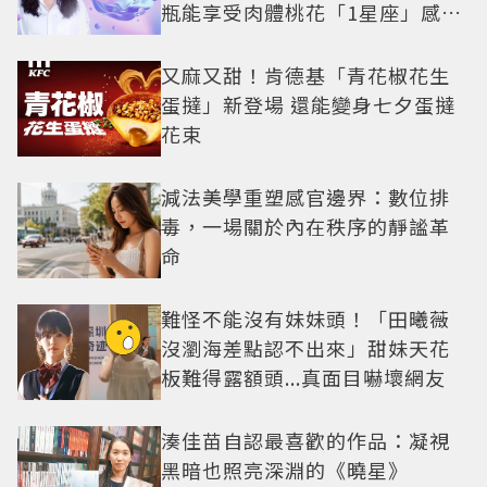
瓶能享受肉體桃花「1星座」感情
防三角關係
又麻又甜！肯德基「青花椒花生
蛋撻」新登場 還能變身七夕蛋撻
花束
減法美學重塑感官邊界：數位排
毒，一場關於內在秩序的靜謐革
命
難怪不能沒有妹妹頭！「田曦薇
沒瀏海差點認不出來」甜妹天花
板難得露額頭...真面目嚇壞網友
湊佳苗自認最喜歡的作品：凝視
黑暗也照亮深淵的《曉星》