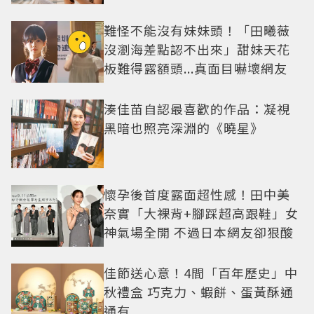
難怪不能沒有妹妹頭！「田曦薇
沒瀏海差點認不出來」甜妹天花
板難得露額頭...真面目嚇壞網友
湊佳苗自認最喜歡的作品：凝視
黑暗也照亮深淵的《曉星》
懷孕後首度露面超性感！田中美
奈實「大裸背+腳踩超高跟鞋」女
神氣場全開 不過日本網友卻狠酸
佳節送心意！4間「百年歷史」中
秋禮盒 巧克力、蝦餅、蛋黃酥通
通有