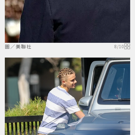
圖／美聯社
8
/
10