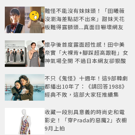
難怪不能沒有妹妹頭！「田曦薇
沒瀏海差點認不出來」甜妹天花
板難得露額頭...真面目嚇壞網友
懷孕後首度露面超性感！田中美
奈實「大裸背+腳踩超高跟鞋」女
神氣場全開 不過日本網友卻狠酸
不只《鬼怪》十週年！這9部韓劇
都播出10年了：《請回答1988》
經典不敗，這部大家狂推續集
收藏一段別具意義的時尚史和電
影史！「穿Prada的惡魔2」衣櫥
9月上拍