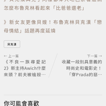
怎麼布魯克林看起來「比爸爸還老」
》新女友更像貝嫂！布魯克林貝克漢「戀
母情結」話題再度延燒
貝克漢
← 上一篇
下一篇 →
《不良一族尋愛記
收藏一段別具意義的
2》新主持Awich什麼
時尚史和電影史！
來頭？前夫被槍殺、
「穿Prada的惡魔
家裡被槍掃射 人生經
2」衣櫥9月上拍
歷比參演者還抓馬！
你可能會喜歡