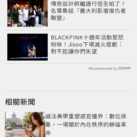
傳奇設計師離譜行徑全拍了！
名導集結「義大利影壇復仇者
聯盟」
BLACKPINK十週年活動惹怒
粉絲！Jisoo下場滅火道歉：
對不起讓你們失望
Recommended by
相關新聞
減法美學重塑感官邊界：數位排
毒，一場關於內在秩序的靜謐革
命