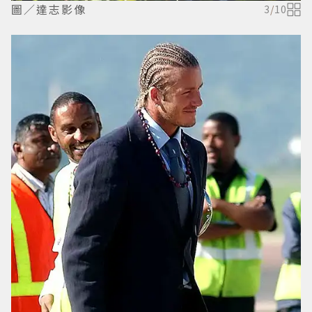
圖／達志影像
3
/
10