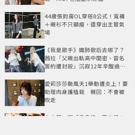
44歲張鈞甯OL穿搭8公式！寬褲
＋襯衫不只顯瘦，還穿出主管氣
場
《我是歌手》鐵肺歌后去哪了？
茜拉「父親出軌高中閨密、冒名
簽約遭封殺」沉寂12年辛酸過往
曝光
愛莉莎莎颱風天1舉動遭炎上！要
助理肉身護植栽 親回：不會被
吹走
台中第一間「鳥貴族」要來了！
全品項100元、開幕送「酥炸南蠻
蝦」