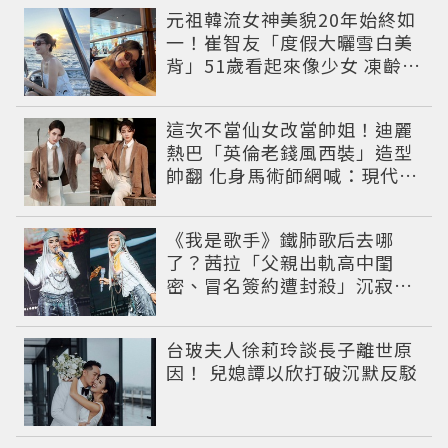
元祖韓流女神美貌20年始終如
一！崔智友「度假大曬雪白美
背」51歲看起來像少女 凍齡近
況震撼全網
這次不當仙女改當帥姐！迪麗
熱巴「英倫老錢風西裝」造型
帥翻 化身馬術師網喊：現代版
李長歌
《我是歌手》鐵肺歌后去哪
了？茜拉「父親出軌高中閨
密、冒名簽約遭封殺」沉寂12
年辛酸過往曝光
台玻夫人徐莉玲談長子離世原
因！ 兒媳譚以欣打破沉默反駁