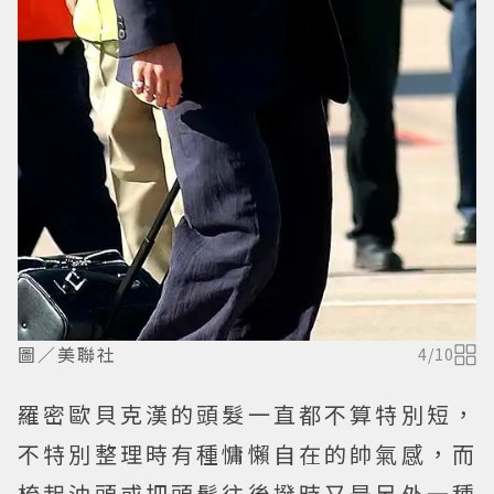
圖／美聯社
4
/
10
羅密歐貝克漢的頭髮一直都不算特別短，
不特別整理時有種慵懶自在的帥氣感，而
梳起油頭或把頭髮往後撥時又是另外一種