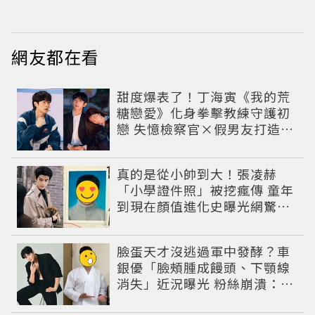
網友都在看
甜度爆表了！丁海寅《我的荒
糖戀愛》化身拳擊教練守護初
戀 失憶檢察官×假男友打造今
夏必看小甜劇
真的是從小帥到大！張凌赫
「小學證件照」被挖瘋傳 童年
到現在顏值進化史曝光網驚：
完全等比例長大
臉蛋天才沒逃過軍中發酵？車
銀優「臉頰腫成饅頭、下顎線
消失」近況曝光 粉絲崩潰：空
氣有酵母😭