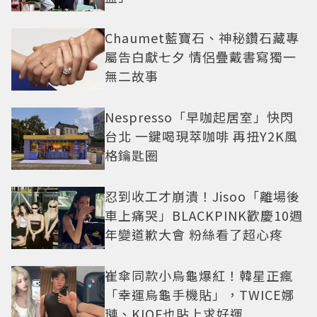
Chaumet藍寶石、神秘鑽石藏專
屬告白獻七夕 情侶疊戴書寫獨一
無二故事
Nespresso「早咖起居室」快閃
台北 一鍵喝現萃咖啡 再扭Y2K風
格鑰匙圈
忍到收工才崩潰！Jisoo「離場後
車上痛哭」BLACKPINK歡慶10週
年變道歉大會 粉絲看了超心疼
崔傘同款小烏龜爆紅！韓星正瘋
「幸運烏龜手機貼」，TWICE娜
璉、KIOF也貼上求好運