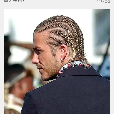
圖／美聯社
7
/
10