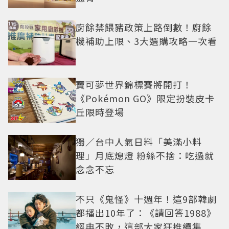
廚餘禁餵豬政策上路倒數！廚餘
機補助上限、3大選購攻略一次看
寶可夢世界錦標賽將開打！
《Pokémon GO》限定扮裝皮卡
丘限時登場
獨／台中人氣日料「美滿小料
理」月底熄燈 粉絲不捨：吃過就
念念不忘
不只《鬼怪》十週年！這9部韓劇
都播出10年了：《請回答1988》
經典不敗，這部大家狂推續集