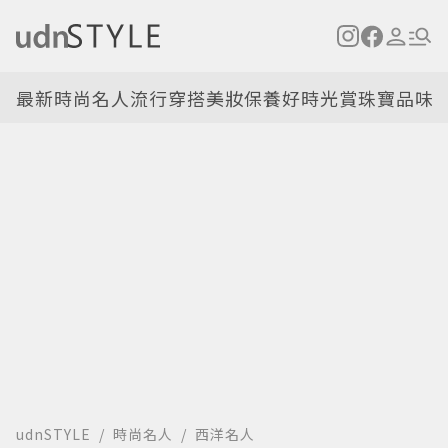
最新
時尚名人
流行穿搭
美妝保養
好時光
賞珠寶
品味
udnSTYLE
時尚名人
西洋名人