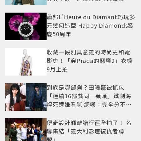
蕭邦L'Heure du Diamant巧玩多
元幾何造型 Happy Diamonds歡
慶50周年
收藏一段別具意義的時尚史和電
影史！「穿Prada的惡魔2」衣櫥
9月上拍
到底是哪部劇？田曦薇被抓包
「連續16部戲同一顆頭」鐵瀏海
焊死遭嫌看膩 網嘆：完全分不出
角色
傳奇設計師離譜行徑全拍了！ 名
導集結「義大利影壇復仇者聯
盟」