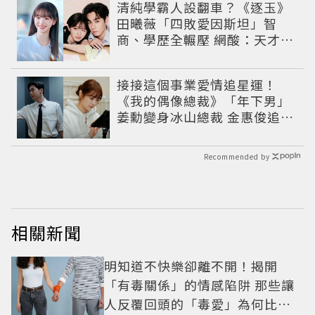
清純學霸人設翻車？《逐玉》
田曦薇「四敗愛因斯坦」智
商、學歷全輾壓 網酸：天才全
靠旁白
接接這個事業愛情追星運！
《我的偶像總裁》「年下男」
姜勳變身冰山總裁 金惠俊追星
成功還偶遇愛情
Recommended by
相關新聞
明知道不快樂卻離不開！揭開
「有毒關係」的情感陷阱 那些讓
人反覆回頭的「毒愛」為何比菸