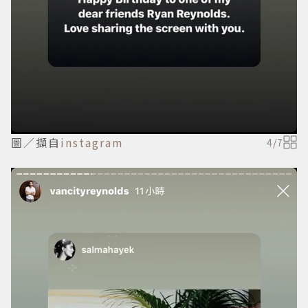
圖／擷自
instagram
4
/
7