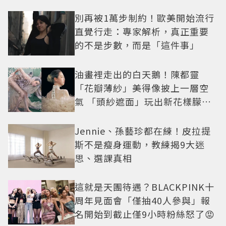
別再被1萬步制約！歐美開始流行
直覺行走：專家解析，真正重要
的不是步數，而是「這件事」
油畫裡走出的白天鵝！陳都靈
「花瓣薄紗」美得像披上一層空
氣 「頭紗遮面」玩出新花樣朦朧
美感太仙
Jennie、孫藝珍都在練！皮拉提
斯不是瘦身運動，教練揭9大迷
思、選課真相
這就是天團待遇？BLACKPINK十
周年見面會「僅抽40人參與」報
名開始到截止僅9小時粉絲怒了😡