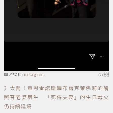
圖／擷自
instagram
7
/
7
》太鬧！萊恩雷諾斯曬布蕾克萊佛莉的醜
照替老婆慶生 「死侍夫妻」的生日戰火
仍持續延燒