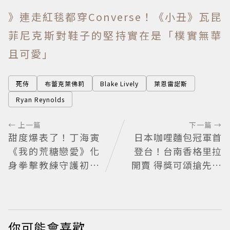
》連走紅毯都穿Converse！《小丑》瓦昆
菲尼克斯對鞋子的堅持實在是「樸實無華
且可愛」
死侍
布蕾克萊佛莉
Blake Lively
萊恩雷諾斯
Ryan Reynolds
← 上一篇
下一篇 →
甜度爆表了！丁海寅
日本咖哩麵包冠軍首
《我的荒糖戀愛》化
登台！台南香格里拉
身拳擊教練守護初戀
開賣 得獎可頌搶先日
失憶檢察官×假男友
本上市
打造今夏必看小甜劇
你可能會喜歡