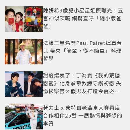
陳妍希9歲兒小星星近照曝光！五
官神似陳曉 網驚直呼「縮小版爸
爸」
法籍三星名廚Paul Pairet揮軍台
北 帶來「簡單，從不簡單」料理
哲學
甜度爆表了！丁海寅《我的荒糖
戀愛》化身拳擊教練守護初戀 失
憶檢察官×假男友打造今夏必看
小甜劇
勞力士 x 蒙特雷老爺車大賽再度
合作相伴25載 一展熱情與夢想的
本質