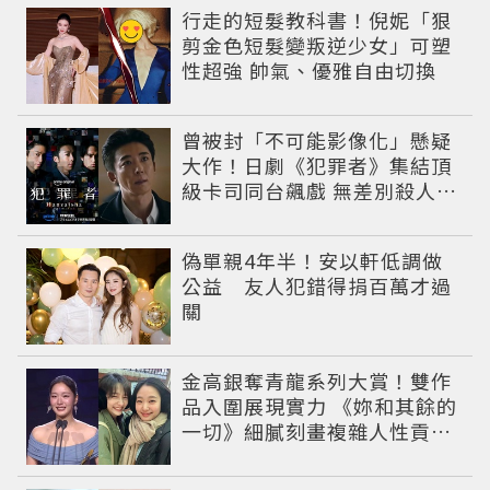
行走的短髮教科書！倪妮「狠
剪金色短髮變叛逆少女」可塑
性超強 帥氣、優雅自由切換
曾被封「不可能影像化」懸疑
大作！日劇《犯罪者》集結頂
級卡司同台飆戲 無差別殺人案
捲出政商黑幕
偽單親4年半！安以軒低調做
公益 友人犯錯得捐百萬才過
關
金高銀奪青龍系列大賞！雙作
品入圍展現實力 《妳和其餘的
一切》細膩刻畫複雜人性貢獻
大賞級演技