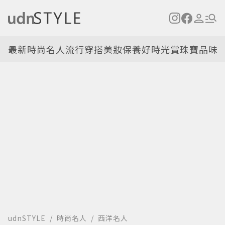
最新
時尚名人
流行穿搭
美妝保養
好時光
賞珠寶
品味
udnSTYLE
時尚名人
西洋名人