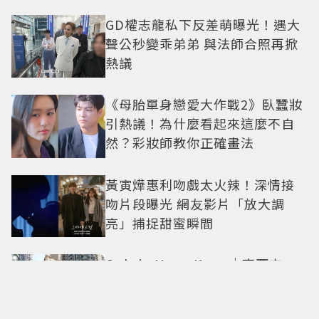
GD權志龍私下反差萌曝光！遇大
聲公秒變乖弟弟 與法師合照再掀
熱議
《母胎單身戀愛大作戰2》臥蠶妝
引熱議！為什麼看起來這麼不自
然？彩妝師教你正確畫法
黃寅燁惠利吻戲太火辣！深情接
吻片段曝光 網友影片「放大調
亮」捕捉甜蜜瞬間
Only in Hong Kong｜東西交
融，新舊並存 ｜摺疊城市-香港