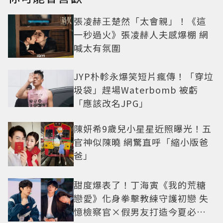
張凌赫王楚然「太會親」！《這
一秒過火》張凌赫人夫感爆棚 網
喊太有氛圍
JYP朴軫永爆笑短片瘋傳！「穿垃
圾袋」趕場Waterbomb 被虧
「應該改名JPG」
陳妍希9歲兒小星星近照曝光！五
官神似陳曉 網驚直呼「縮小版爸
爸」
甜度爆表了！丁海寅《我的荒糖
戀愛》化身拳擊教練守護初戀 失
憶檢察官×假男友打造今夏必看