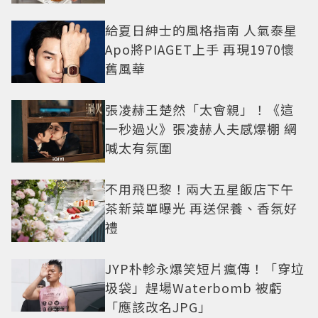
給夏日紳士的風格指南 人氣泰星
Apo將PIAGET上手 再現1970懷
舊風華
張凌赫王楚然「太會親」！《這
一秒過火》張凌赫人夫感爆棚 網
喊太有氛圍
不用飛巴黎！兩大五星飯店下午
茶新菜單曝光 再送保養、香氛好
禮
JYP朴軫永爆笑短片瘋傳！「穿垃
圾袋」趕場Waterbomb 被虧
「應該改名JPG」