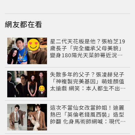
小甜劇
網友都在看
星二代天花板是他？張柏芝19
歲長子「完全繼承父母美貌」
變身180陽光天菜帥哥近況曝
光
失散多年的父子？張凌赫兒子
「神複製完美基因」萌娃顏值
太搶戲 網笑：本人都生不出這
麼像
這次不當仙女改當帥姐！迪麗
熱巴「英倫老錢風西裝」造型
帥翻 化身馬術師網喊：現代版
李長歌