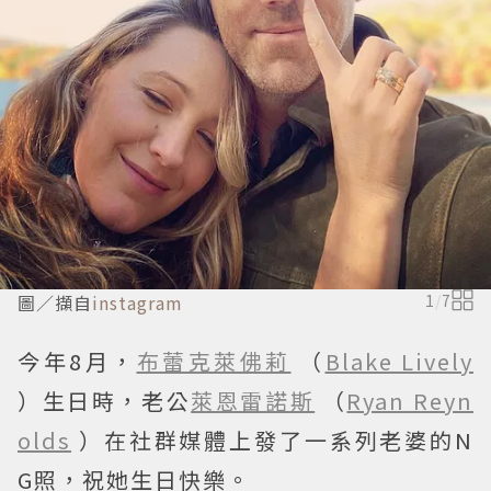
圖／擷自
instagram
1
/
7
今年8月，
布蕾克萊佛莉
（
Blake Lively
）生日時，老公
萊恩雷諾斯
（
Ryan Reyn
olds
）在社群媒體上發了一系列老婆的N
G照，祝她生日快樂。