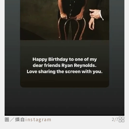
圖／擷自
instagram
2
/
7