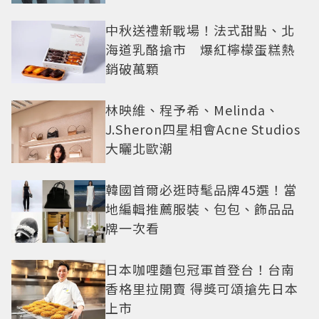
還難戒？
中秋送禮新戰場！法式甜點、北
海道乳酪搶市 爆紅檸檬蛋糕熱
銷破萬顆
林映維、程予希、Melinda、
J.Sheron四星相會Acne Studios
大曬北歐潮
韓國首爾必逛時髦品牌45選！當
地編輯推薦服裝、包包、飾品品
牌一次看
日本咖哩麵包冠軍首登台！台南
香格里拉開賣 得獎可頌搶先日本
上市