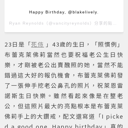
Happy Birthday, @blakelively.
Ryan Reynolds
（@vancityreynolds）分享的貼文 於
23日是「
死侍
」43歲的生日，「照慣例」
布蕾克萊佛莉當然也要祝福老公生日快
樂，才剛被老公出賣醜照的她，當然不能
錯過這大好的報仇機會，布蕾克萊佛莉發
了一張伸手挖老公鼻孔的照片，祝萊恩雷
諾斯生日快樂。雖然看起來像是在整老
公，但這照片最大的亮點根本是布蕾克萊
佛莉手上的大鑽戒，配文還寫道「I picke
d a good one. Happy birthday」真的