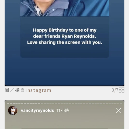
圖／擷自
instagram
3
/
7