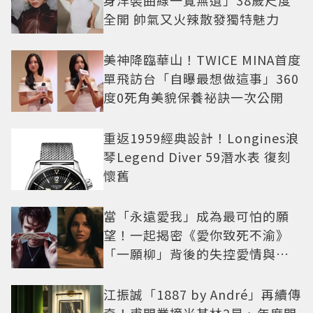
身洋裝曲線一覽無遺」38歲尺度
全開 帥氣又火辣散發獨特魅力
美神降臨華山！TWICE MINA首度
單飛訪台「自曝最想做這事」360
度0死角美貌保養祕訣一次公開
重返1959經典設計！Longines浪
琴Legend Diver 59潛水表 復刻
懷舊
當「永遠愛我」成為最可怕的願
望！一起揭密《愛你致死不渝》
「一願柳」背後的失控愛情與爆
紅之路
江振誠「1887 by André」再續傳
奇！甫開業摘米其林2星、年度開