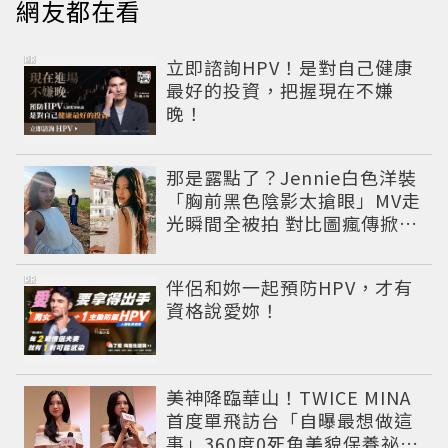
網友都在看
PR
立即諮詢HPV！是對自己健康
最好的投資，把握現在不嫌
晚！
那是露點了？Jennie白色洋裝
「胸前黑色陰影太搶眼」MV走
光瞬間全被拍 對比圖瘋傳掀論
戰
PR
伴侶和妳一起預防HPV，才有
資格說愛妳！
美神降臨華山！TWICE MINA
首度單飛訪台「自曝最想做這
事」360度0死角美貌保養祕訣