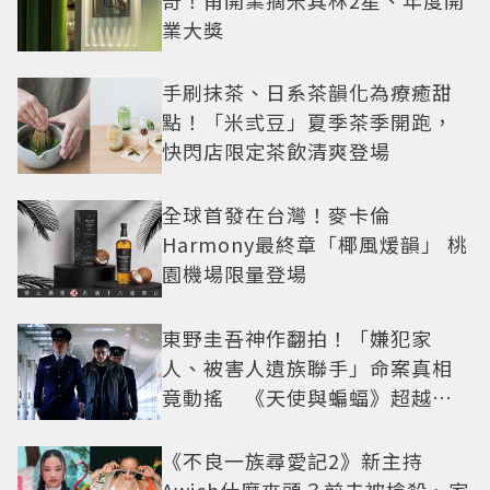
業大獎
手刷抹茶、日系茶韻化為療癒甜
點！「米弎豆」夏季茶季開跑，
快閃店限定茶飲清爽登場
全球首發在台灣！麥卡倫
Harmony最終章「椰風煖韻」 桃
園機場限量登場
東野圭吾神作翻拍！「嫌犯家
人、被害人遺族聯手」命案真相
竟動搖 《天使與蝙蝠》超越懸
疑框架展開
《不良一族尋愛記2》新主持
Awich什麼來頭？前夫被槍殺、家