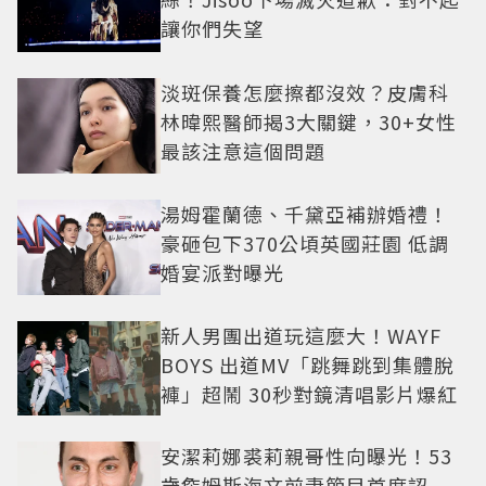
讓你們失望
淡斑保養怎麼擦都沒效？皮膚科
林暐熙醫師揭3大關鍵，30+女性
最該注意這個問題
湯姆霍蘭德、千黛亞補辦婚禮！
豪砸包下370公頃英國莊園 低調
婚宴派對曝光
新人男團出道玩這麼大！WAYF
BOYS 出道MV「跳舞跳到集體脫
褲」超鬧 30秒對鏡清唱影片爆紅
安潔莉娜裘莉親哥性向曝光！53
歲詹姆斯海文前妻節目首度認