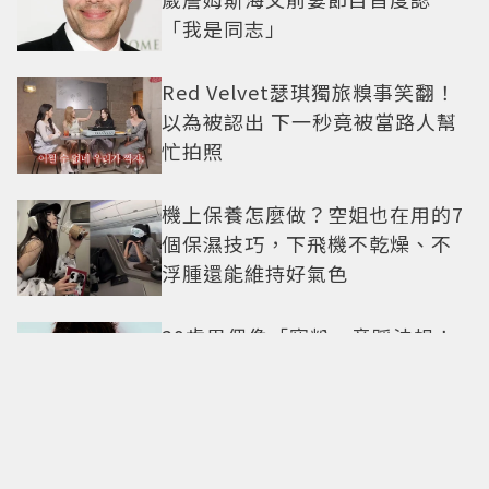
「我是同志」
Red Velvet瑟琪獨旅糗事笑翻！
以為被認出 下一秒竟被當路人幫
忙拍照
機上保養怎麼做？空姐也在用的7
個保濕技巧，下飛機不乾燥、不
浮腫還能維持好氣色
29歲男偶像「寵粉」竟踩法規！
遭警方約談後現身籲粉絲守法
7-ELEVEN哈根達斯限時優惠再加
碼 迷你杯、雪糕、雪酥「買10送