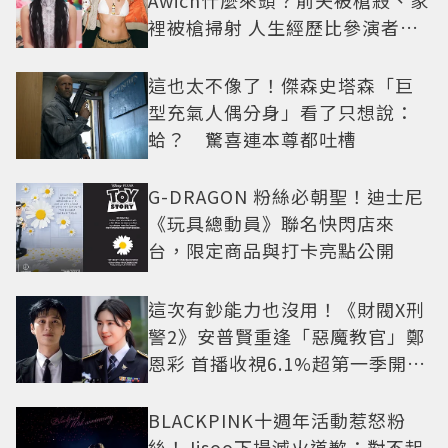
裡被槍掃射 人生經歷比參演者還
抓馬！
這也太不像了！傑森史塔森「巨
型充氣人偶分身」看了只想說：
蛤？ 驚喜連本尊都吐槽
G-DRAGON 粉絲必朝聖！迪士尼
《玩具總動員》聯名快閃店來
台，限定商品與打卡亮點公開
這次有鈔能力也沒用！《財閥X刑
警2》安普賢重逢「惡魔教官」鄭
恩彩 首播收視6.1%超第一季開紅
盤
BLACKPINK十週年活動惹怒粉
絲！Jisoo下場滅火道歉：對不起