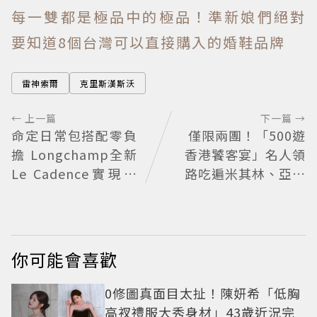
每一雙都是極品中的極品！準新娘們絕對
要知道8個台灣可以直接購入的婚鞋品牌
雷神索爾
克里斯漢斯沃
← 上一篇
下一篇 →
命定日常包搭配零負
僅限兩團！「500遊
擔 Longchamp全新
香港饕客宴」名人領
Le Cadence實現不
路吃遍米其林、亞洲
費力的從容風格
第一
你可能會喜歡
0修圖真面目太扯！陳妍希「低胸
高衩禮服大秀身材」43歲近況完