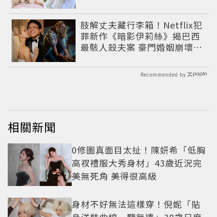
肢解丈夫藏行李箱！Netflix犯
罪新作《暗影伊莉絲》揭巴西
最駭人殺夫案 豪門婚姻崩壞釀
致命慘劇
Recommended by
相關新聞
0修圖真面目太扯！陳妍希「低胸
高衩禮服大秀身材」43歲近況完
美無死角 美得很高級
身材不好無法這樣穿！倪妮「貼