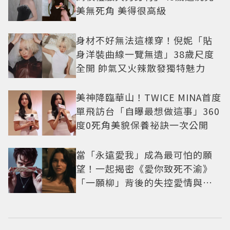
美無死角 美得很高級
身材不好無法這樣穿！倪妮「貼
身洋裝曲線一覽無遺」38歲尺度
全開 帥氣又火辣散發獨特魅力
美神降臨華山！TWICE MINA首度
單飛訪台「自曝最想做這事」360
度0死角美貌保養祕訣一次公開
當「永遠愛我」成為最可怕的願
望！一起揭密《愛你致死不渝》
「一願柳」背後的失控愛情與爆
紅之路