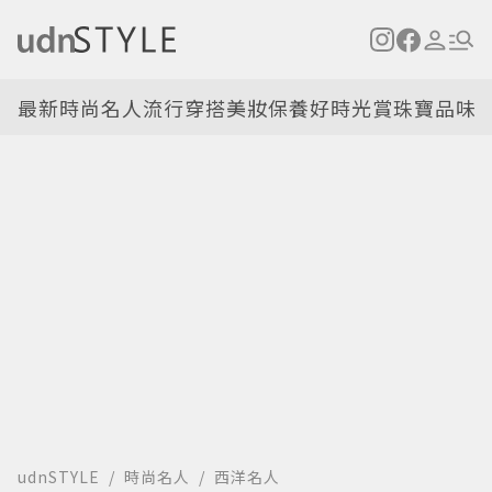
最新
時尚名人
流行穿搭
美妝保養
好時光
賞珠寶
品味
udnSTYLE
時尚名人
西洋名人