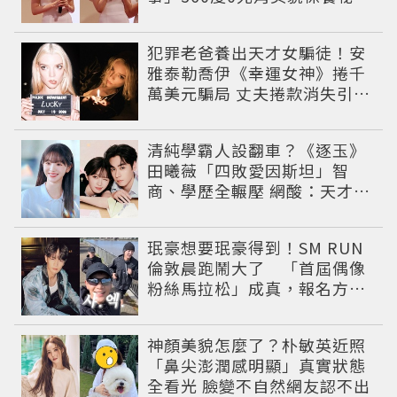
一次公開
犯罪老爸養出天才女騙徒！安
雅泰勒喬伊《幸運女神》捲千
萬美元騙局 丈夫捲款消失引爆
黑幫追殺戰
清純學霸人設翻車？《逐玉》
田曦薇「四敗愛因斯坦」智
商、學歷全輾壓 網酸：天才全
靠旁白
珉豪想要珉豪得到！SM RUN
倫敦晨跑鬧大了 「首屆偶像
粉絲馬拉松」成真，報名方式
公開
神顏美貌怎麼了？朴敏英近照
「鼻尖澎潤感明顯」真實狀態
全看光 臉變不自然網友認不出