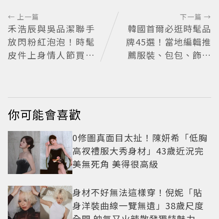
← 上一篇
下一篇 →
禾浩辰與吳品潔聯手
韓國首爾必逛時髦品
放閃粉紅泡泡！時髦
牌45選！當地編輯推
皮件上身情人節買物
薦服裝、包包、飾品
清單這裡看
品牌一次看
你可能會喜歡
0修圖真面目太扯！陳妍希「低胸
高衩禮服大秀身材」43歲近況完
美無死角 美得很高級
身材不好無法這樣穿！倪妮「貼
身洋裝曲線一覽無遺」38歲尺度
全開 帥氣又火辣散發獨特魅力