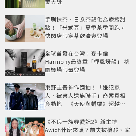
業大獎
手刷抹茶、日系茶韻化為療癒甜
點！「米弎豆」夏季茶季開跑，
快閃店限定茶飲清爽登場
全球首發在台灣！麥卡倫
Harmony最終章「椰風煖韻」 桃
園機場限量登場
東野圭吾神作翻拍！「嫌犯家
人、被害人遺族聯手」命案真相
竟動搖 《天使與蝙蝠》超越懸
疑框架展開
《不良一族尋愛記2》新主持
Awich什麼來頭？前夫被槍殺、家