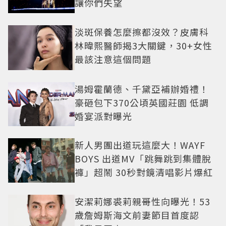
讓你們失望
淡斑保養怎麼擦都沒效？皮膚科
林暐熙醫師揭3大關鍵，30+女性
最該注意這個問題
湯姆霍蘭德、千黛亞補辦婚禮！
豪砸包下370公頃英國莊園 低調
婚宴派對曝光
新人男團出道玩這麼大！WAYF
BOYS 出道MV「跳舞跳到集體脫
褲」超鬧 30秒對鏡清唱影片爆紅
安潔莉娜裘莉親哥性向曝光！53
歲詹姆斯海文前妻節目首度認