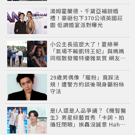
湯姆霍蘭德、千黛亞補辦婚
禮！豪砸包下370公頃英國莊
園 低調婚宴派對曝光
小公主長這麼大了！夏綠蒂
「氣場不輸凱特王妃」與媽媽
同框散發獨特優雅氣質 網友狂
讚
29歲男偶像「寵粉」竟踩法
規！遭警方約談後現身籲粉絲
守法
是I人還是人品爭議？《機智醫
生》男星綜藝首秀「卡詞、拍
攝狂閉眼」挨轟沒誠意 Haha
揭私下拍攝真相