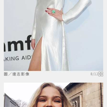
圖／達志影像
8
/
12