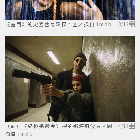
《露西》的史嘉蕾喬韓森。圖／擷自
imdb
3
/
12
（前）《終極追殺令》裡的娜塔莉波曼。圖／
4
/
12
擷自
imdb