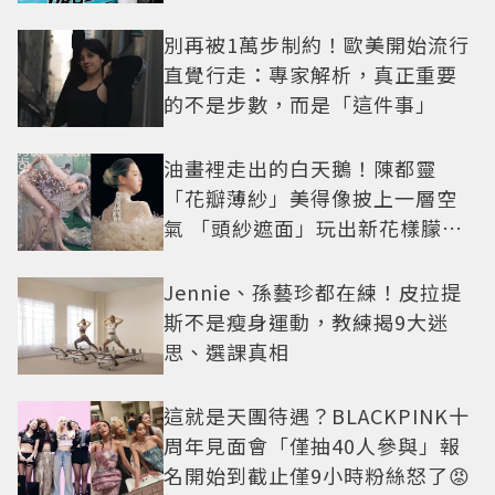
別再被1萬步制約！歐美開始流行
直覺行走：專家解析，真正重要
的不是步數，而是「這件事」
油畫裡走出的白天鵝！陳都靈
「花瓣薄紗」美得像披上一層空
氣 「頭紗遮面」玩出新花樣朦朧
美感太仙
Jennie、孫藝珍都在練！皮拉提
斯不是瘦身運動，教練揭9大迷
思、選課真相
這就是天團待遇？BLACKPINK十
周年見面會「僅抽40人參與」報
名開始到截止僅9小時粉絲怒了😡