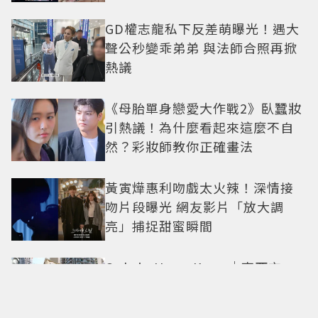
GD權志龍私下反差萌曝光！遇大
聲公秒變乖弟弟 與法師合照再掀
熱議
《母胎單身戀愛大作戰2》臥蠶妝
引熱議！為什麼看起來這麼不自
然？彩妝師教你正確畫法
黃寅燁惠利吻戲太火辣！深情接
吻片段曝光 網友影片「放大調
亮」捕捉甜蜜瞬間
Only in Hong Kong｜東西交
融，新舊並存 ｜摺疊城市-香港