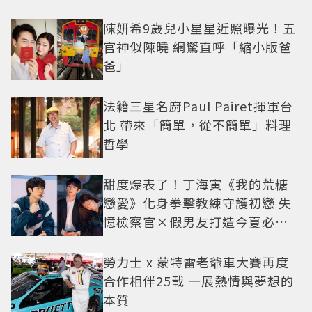
陳妍希9歲兒小星星近照曝光！五
官神似陳曉 網驚直呼「縮小版爸
爸」
法籍三星名廚Paul Pairet揮軍台
北 帶來「簡單，從不簡單」料理
哲學
甜度爆表了！丁海寅《我的荒糖
戀愛》化身拳擊教練守護初戀 失
憶檢察官×假男友打造今夏必看
小甜劇
勞力士 x 蒙特雷老爺車大賽再度
合作相伴25載 一展熱情與夢想的
本質