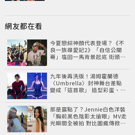
小甜劇
網友都在看
今夏戀綜神顏代表登場？《不
良一族尋愛記2》「自信公關
哥」塩田一馬背景起底 街頭辣
男翻身當老闆
九年後再洗版！湯姆霍蘭德
〈Umbrella〉封神舞台差點
變成「這首歌」 造型彩蛋、暖
心故事一次公開
那是露點了？Jennie白色洋裝
「胸前黑色陰影太搶眼」MV走
光瞬間全被拍 對比圖瘋傳掀論
戰