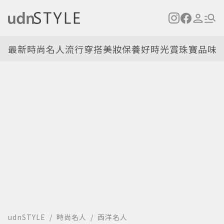
最新
時尚名人
流行穿搭
美妝保養
好時光
賞珠寶
品味
udnSTYLE
時尚名人
西洋名人