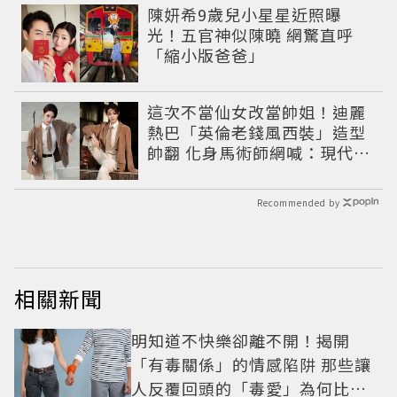
陳妍希9歲兒小星星近照曝
光！五官神似陳曉 網驚直呼
「縮小版爸爸」
這次不當仙女改當帥姐！迪麗
熱巴「英倫老錢風西裝」造型
帥翻 化身馬術師網喊：現代版
李長歌
Recommended by
相關新聞
明知道不快樂卻離不開！揭開
「有毒關係」的情感陷阱 那些讓
人反覆回頭的「毒愛」為何比菸