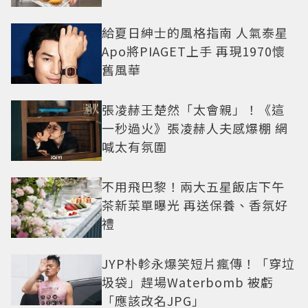
給夏日紳士的風格指南 人氣泰星
Apo將PIAGET上手 再現1970懷
舊風華
張凌赫王楚然「太會親」！《這
一秒過火》張凌赫人夫感爆棚 網
喊太有氛圍
不用飛巴黎！兩大五星飯店下午
茶新菜單曝光 再送保養、香氛好
禮
JYP朴軫永爆笑短片瘋傳！「穿垃
圾袋」趕場Waterbomb 被虧
「應該改名JPG」