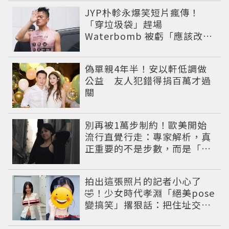
JYP朴軫永爆笑短片瘋傳！
「穿垃圾袋」趕場
Waterbomb 被虧「應該改名
JPG」
偽單親4年半！安以軒低調做
公益 友人犯錯得捐百萬才過
關
別再被1萬步制約！歐美開始
流行直覺行走：專家解析，真
正重要的不是步數，而是「這
件事」
拍出這張照片的記者小心了
🤣！少女時代孝淵「絕美pose
變搞笑」撂狠話：把住址交出
來