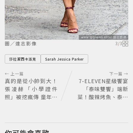
圖／達志影像
3
/
3
莎拉潔西卡派克
Sarah Jessica Parker
← 上一篇
下一篇 →
真的是從小帥到大！
7-ELEVEN星級饗宴
張凌赫「小學證件
「泰味雙饗」端新
照」被挖瘋傳 童年到
菜！酸辣烤魚、泰奶
現在顏值進化史曝光
提拉米蘇快嘗鮮
網驚：完全等比例長
大
你可能會喜歡