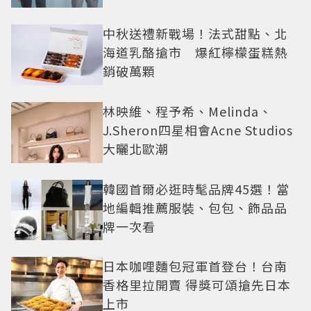
還難戒？
中秋送禮新戰場！法式甜點、北
海道乳酪搶市 爆紅檸檬蛋糕熱
銷破萬顆
林映維、程予希、Melinda、
J.Sheron四星相會Acne Studios
大曬北歐潮
韓國首爾必逛時髦品牌45選！當
地編輯推薦服裝、包包、飾品品
牌一次看
日本咖哩麵包冠軍首登台！台南
香格里拉開賣 得獎可頌搶先日本
上市