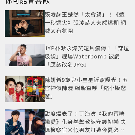
張凌赫王楚然「太會親」！《這
一秒過火》張凌赫人夫感爆棚 網
喊太有氛圍
JYP朴軫永爆笑短片瘋傳！「穿垃
圾袋」趕場Waterbomb 被虧
「應該改名JPG」
陳妍希9歲兒小星星近照曝光！五
官神似陳曉 網驚直呼「縮小版爸
爸」
甜度爆表了！丁海寅《我的荒糖
戀愛》化身拳擊教練守護初戀 失
憶檢察官×假男友打造今夏必看