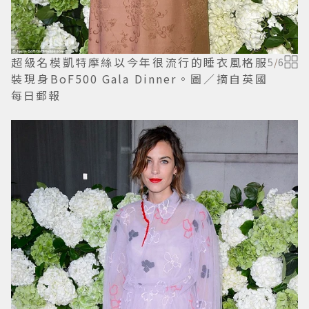
超級名模凱特摩絲以今年很流行的睡衣風格服
5
/
6
裝現身BoF500 Gala Dinner。圖／摘自英國
每日郵報