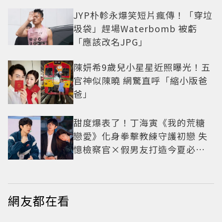
JYP朴軫永爆笑短片瘋傳！「穿垃
圾袋」趕場Waterbomb 被虧
「應該改名JPG」
陳妍希9歲兒小星星近照曝光！五
官神似陳曉 網驚直呼「縮小版爸
爸」
甜度爆表了！丁海寅《我的荒糖
戀愛》化身拳擊教練守護初戀 失
憶檢察官×假男友打造今夏必看
小甜劇
網友都在看