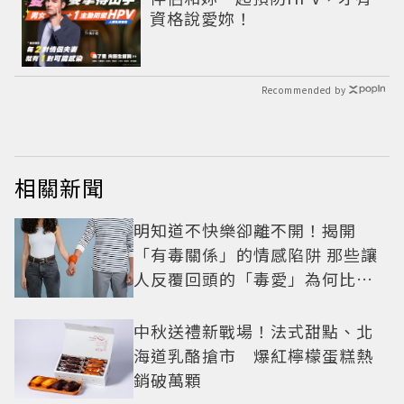
資格說愛妳！
Recommended by
相關新聞
明知道不快樂卻離不開！揭開
「有毒關係」的情感陷阱 那些讓
人反覆回頭的「毒愛」為何比菸
還難戒？
中秋送禮新戰場！法式甜點、北
海道乳酪搶市 爆紅檸檬蛋糕熱
銷破萬顆