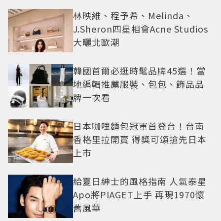
林映維、程予希、Melinda、
J.Sheron四星相會Acne Studios
大曬北歐潮
韓國首爾必逛時髦品牌45選！當
地編輯推薦服裝、包包、飾品品
牌一次看
日本咖哩麵包冠軍首登台！台南
香格里拉開賣 得獎可頌搶先日本
上市
給夏日紳士的風格指南 人氣泰星
Apo將PIAGET上手 再現1970懷
舊風華