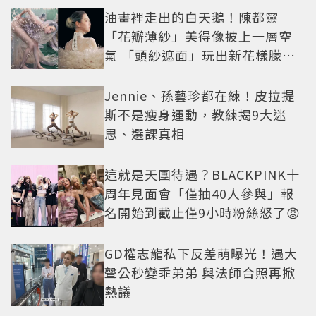
油畫裡走出的白天鵝！陳都靈
「花瓣薄紗」美得像披上一層空
氣 「頭紗遮面」玩出新花樣朦朧
美感太仙
Jennie、孫藝珍都在練！皮拉提
斯不是瘦身運動，教練揭9大迷
思、選課真相
這就是天團待遇？BLACKPINK十
周年見面會「僅抽40人參與」報
名開始到截止僅9小時粉絲怒了😡
GD權志龍私下反差萌曝光！遇大
聲公秒變乖弟弟 與法師合照再掀
熱議