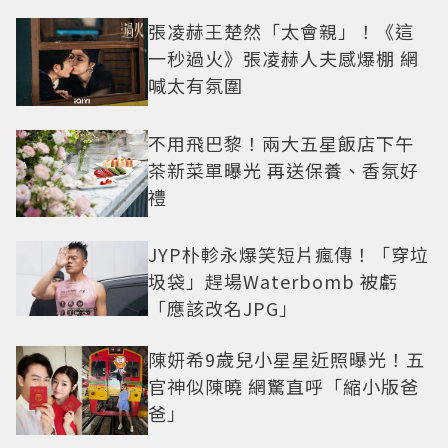
張凌赫王楚然「太會親」！《這
一秒過火》張凌赫人夫感爆棚 網
喊太有氛圍
不用飛巴黎！兩大五星飯店下午
茶新菜單曝光 再送保養、香氛好
禮
JYP朴軫永爆笑短片瘋傳！「穿垃
圾袋」趕場Waterbomb 被虧
「應該改名JPG」
陳妍希9歲兒小星星近照曝光！五
官神似陳曉 網驚直呼「縮小版爸
爸」