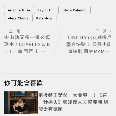
Arizona Muse
Taylor Hill
Olivia Palermo
Alexa Chung
Kate Moss
← 上一篇
下一篇 →
中山站又多一個必逛
LINE Bank友感帳戶
理由！CHARLES & K
整合快點卡 公費也能
EITH 南西門市全新
直接刷 再抽MAMA A
改裝 攜手 FLARE
WARDS門票
U、程予希演繹秋季
時尚
你可能會喜歡
張凌赫王楚然「太會親」！《這
一秒過火》張凌赫人夫感爆棚 網
喊太有氛圍