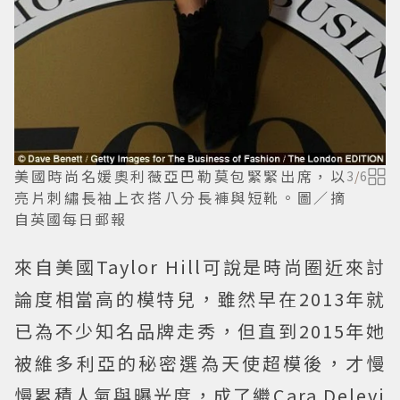
美國時尚名媛奧利薇亞巴勒莫包緊緊出席，以
3
/
6
亮片刺繡長袖上衣搭八分長褲與短靴。圖／摘
自英國每日郵報
來自美國Taylor Hill可說是時尚圈近來討
論度相當高的模特兒，雖然早在2013年就
已為不少知名品牌走秀，但直到2015年她
被維多利亞的秘密選為天使超模後，才慢
慢累積人氣與曝光度，成了繼Cara Delevi