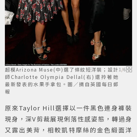
超模Arizona Muse(中)選了條紋短洋裝；設計
1
/
6
師Charlotte Olympia Dellal(右)還拎著她
最新發表的水果手拿包。圖／摘自英國每日郵
報
原來Taylor Hill選擇以一件黑色連身褲裝
現身，深V剪裁展現俐落性感姿態，轉過身
又露出美背，相較凱特摩絲的金色緞面洋