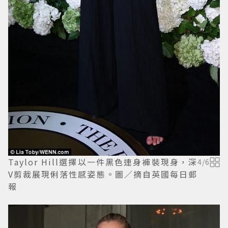
Taylor Hill選擇以一件黑色連身褲裝現身，深
4
/
6
V剪裁展現俐落性感姿態。圖／摘自英國每日郵
報