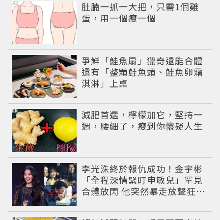
PR
肚腩一抓一大把，只需1個雞
蛋，用一個瘦一個
爭鮮「鮭魚扇」獵奇還能合體
還有「整顆鮭魚頭、鮭魚卵霜
淇淋」上桌
PR
減肥首選，檸檬加它，堅持一
週，腰細了，瘦到你懷疑人生
李光洙終於報仇成功！金宇彬
「全程深情緊盯申敏兒」罕見
合體放閃 他突然暴走放聲狂吼
笑翻全場
PR