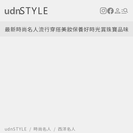
最新
時尚名人
流行穿搭
美妝保養
好時光
賞珠寶
品味
udnSTYLE
時尚名人
西洋名人