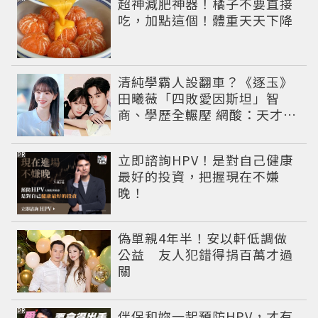
超神減肥神器！橘子不要直接
吃，加點這個！體重天天下降
清純學霸人設翻車？《逐玉》
田曦薇「四敗愛因斯坦」智
商、學歷全輾壓 網酸：天才全
靠旁白
PR
立即諮詢HPV！是對自己健康
最好的投資，把握現在不嫌
晚！
偽單親4年半！安以軒低調做
公益 友人犯錯得捐百萬才過
關
PR
伴侶和妳一起預防HPV，才有