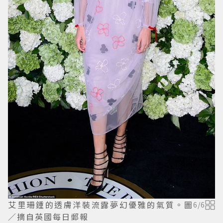
艾里珊鍾的透膚洋裝流露夢幻優雅的氣質。圖
6
/
6
／摘自英國每日郵報