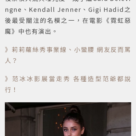
ngne、Kendall Jenner、Gigi Hadid之
後最受關注的名模之一，在電影《霓虹惡
魔》中也有演出。
》莉莉蘿絲秀事業線、小蠻腰 網友反而罵
人？
》范冰冰影展當走秀 各種造型范爺都說
行！