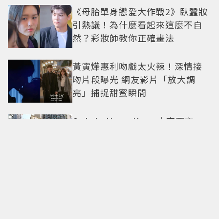
《母胎單身戀愛大作戰2》臥蠶妝
引熱議！為什麼看起來這麼不自
然？彩妝師教你正確畫法
黃寅燁惠利吻戲太火辣！深情接
吻片段曝光 網友影片「放大調
亮」捕捉甜蜜瞬間
Only in Hong Kong｜東西交
融，新舊並存 ｜摺疊城市-香港
不只月餅！「酥炸軟殼蟹＋蟹黃
醬」、「特調肉品＋調味鹽」中
秋送創意