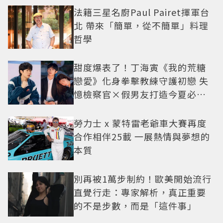
法籍三星名廚Paul Pairet揮軍台
北 帶來「簡單，從不簡單」料理
哲學
甜度爆表了！丁海寅《我的荒糖
戀愛》化身拳擊教練守護初戀 失
憶檢察官×假男友打造今夏必看
小甜劇
勞力士 x 蒙特雷老爺車大賽再度
合作相伴25載 一展熱情與夢想的
本質
別再被1萬步制約！歐美開始流行
直覺行走：專家解析，真正重要
的不是步數，而是「這件事」