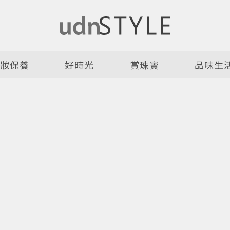
美妝保養
好時光
賞珠寶
品味生