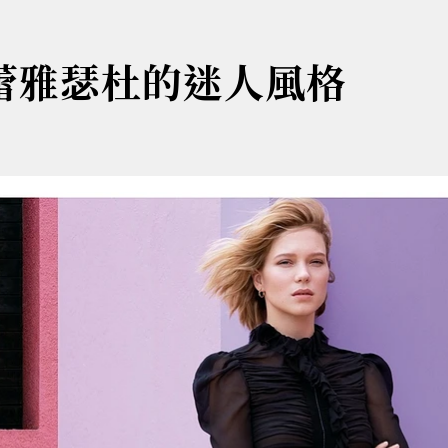
郎蕾雅瑟杜的迷人風格