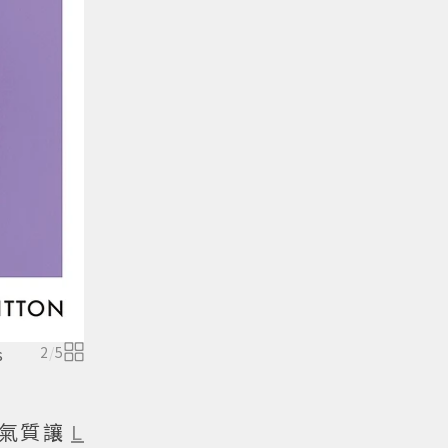
s
2
/
5
人氣質讓
L