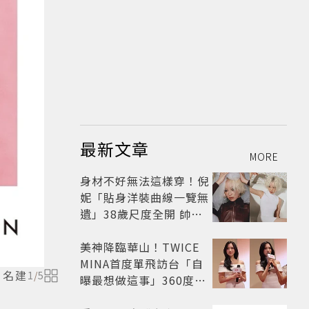
最新文章
MORE
身材不好無法這樣穿！倪
妮「貼身洋裝曲線一覽無
遺」38歲尺度全開 帥氣
又火辣散發獨特魅力
美神降臨華山！TWICE
MINA首度單飛訪台「自
知名建
1
/
5
曝最想做這事」360度0
死角美貌保養祕訣一次公