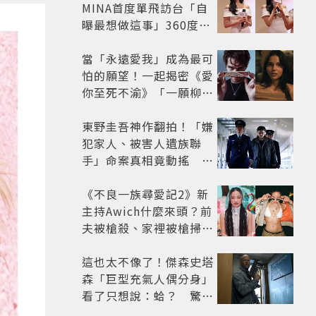
MINA首度單飛訪台「自
曝最想做這事」360度0
死角美貌保養祕訣一次公
開
當「永遠愛我」成為最可
怕的願望！一起揭密《愛
你至死不渝》「一願柳」
背後的失控愛情與爆紅之
路
東野圭吾神作翻拍！「嫌
犯家人、被害人遺族聯
手」命案真相竟動搖
《天使與蝙蝠》超越懸疑
框架展開
《不良一族尋愛記2》新
主持Awich什麼來頭？前
夫被槍殺、家裡被槍掃射
人生經歷比參演者還抓
馬！
這也太不像了！傑森史塔
森「巨型充氣人偶分身」
看了只想說：蛤？ 驚喜
連本尊都吐槽