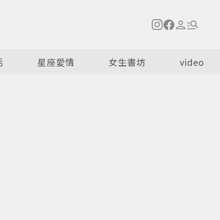
活
星座愛情
女生書坊
video