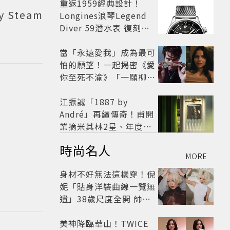
開
重返1959經典設計！
Steam
Longines浪琴Legend
Diver 59潛水表 復刻懷
舊
當「永遠愛我」成為最可
怕的願望！一起揭密《愛
你至死不渝》「一願柳」
背後的失控愛情與爆紅之
路
江振誠「1887 by
André」再續傳奇！甫開
業摘米其林2星、年度開
業大獎
時尚名人
MORE
身材不好無法這樣穿！倪
妮「貼身洋裝曲線一覽無
遺」38歲尺度全開 帥氣
又火辣散發獨特魅力
美神降臨華山！TWICE