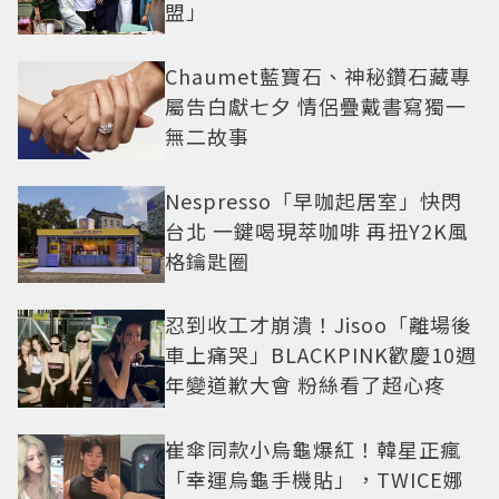
盟」
Chaumet藍寶石、神秘鑽石藏專
屬告白獻七夕 情侶疊戴書寫獨一
無二故事
Nespresso「早咖起居室」快閃
台北 一鍵喝現萃咖啡 再扭Y2K風
格鑰匙圈
忍到收工才崩潰！Jisoo「離場後
車上痛哭」BLACKPINK歡慶10週
年變道歉大會 粉絲看了超心疼
崔傘同款小烏龜爆紅！韓星正瘋
「幸運烏龜手機貼」，TWICE娜