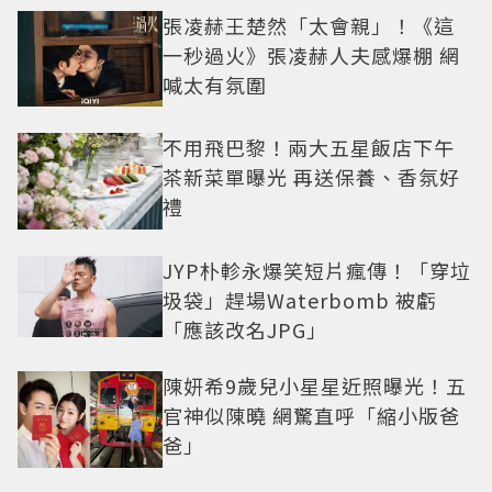
張凌赫王楚然「太會親」！《這
一秒過火》張凌赫人夫感爆棚 網
喊太有氛圍
不用飛巴黎！兩大五星飯店下午
茶新菜單曝光 再送保養、香氛好
禮
JYP朴軫永爆笑短片瘋傳！「穿垃
圾袋」趕場Waterbomb 被虧
「應該改名JPG」
陳妍希9歲兒小星星近照曝光！五
官神似陳曉 網驚直呼「縮小版爸
爸」