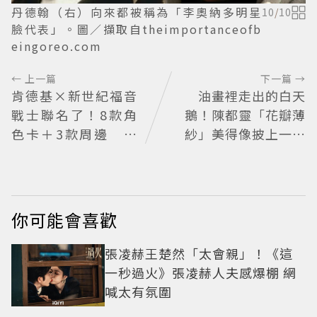
丹德翰（右）向來都被稱為「李奧納多明星
10
/
10
臉代表」。圖／擷取自theimportanceofb
eingoreo.com
← 上一篇
下一篇 →
肯德基×新世紀福音
油畫裡走出的白天
戰士聯名了！8款角
鵝！陳都靈「花瓣薄
色卡＋3款周邊 還
紗」美得像披上一層
有聯名沾醬
空氣 「頭紗遮面」玩
出新花樣朦朧美感太
仙
你可能會喜歡
張凌赫王楚然「太會親」！《這
一秒過火》張凌赫人夫感爆棚 網
喊太有氛圍