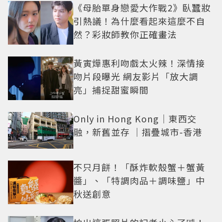
《母胎單身戀愛大作戰2》臥蠶妝
引熱議！為什麼看起來這麼不自
然？彩妝師教你正確畫法
黃寅燁惠利吻戲太火辣！深情接
吻片段曝光 網友影片「放大調
亮」捕捉甜蜜瞬間
Only in Hong Kong｜東西交
融，新舊並存 ｜摺疊城市-香港
不只月餅！「酥炸軟殼蟹＋蟹黃
醬」、「特調肉品＋調味鹽」中
秋送創意