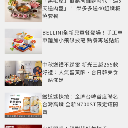
「黑毛屋」插旗高雄夢時代「連3
天送肉盤」！ 樂多多送40組鐵板
燒套餐
BELLINI全新兒童餐登場！手工車
車麵加小飛碟披薩 點餐再送貼紙
中秋送禮不踩雷 新光三越255款
好禮：人氣蛋黃酥、台日韓美食
一站滿足
鐵道迷快搶！金牌台啤首度聯名
台灣高鐵 全新N700ST限定罐開
賣