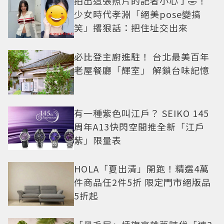
拍出這張照片的記者小心了🤣！
少女時代孝淵「絕美pose變搞
笑」撂狠話：把住址交出來
必比登主廚進駐！ 台北最美百年
老屋餐廳「輝室」 解鎖台味記憶
有一種紫色叫江戶？ SEIKO 145
周年A13快閃空間推全新「江戶
紫」限量表
HOLA「夏出清」開跑！精選4萬
件商品任2件5折 限定門市絕版品
5折起