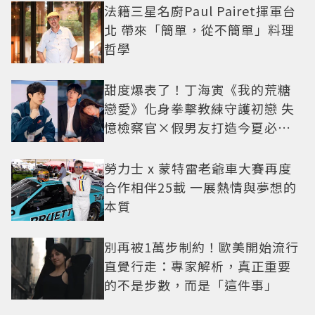
法籍三星名廚Paul Pairet揮軍台
北 帶來「簡單，從不簡單」料理
哲學
甜度爆表了！丁海寅《我的荒糖
戀愛》化身拳擊教練守護初戀 失
憶檢察官×假男友打造今夏必看
小甜劇
勞力士 x 蒙特雷老爺車大賽再度
合作相伴25載 一展熱情與夢想的
本質
別再被1萬步制約！歐美開始流行
直覺行走：專家解析，真正重要
的不是步數，而是「這件事」