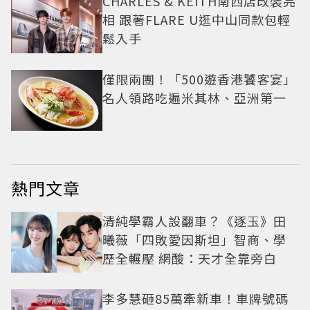
CHARLES & KEITH南西店改裝亮
相 跟著FLARE U逛中山同款包輕
鬆入手
僅限兩團！「500遊香港饕客宴」
名人領路吃遍米其林、亞洲第一
熱門文章
清純學霸人設翻車？《逐玉》田
曦薇「四敗愛因斯坦」智商、學
歷全輾壓 網酸：天才全靠旁白
李多慧砸85萬牽新車！車牌號碼