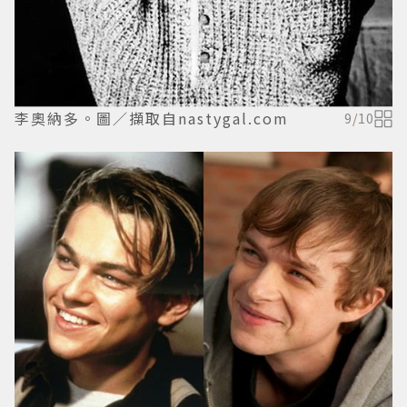
李奧納多。圖／擷取自nastygal.com
9
/
10