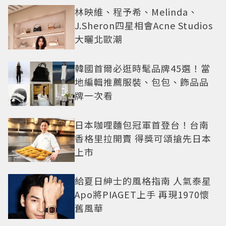
林映維、程予希、Melinda、
J.Sheron四星相會Acne Studios
大曬北歐潮
韓國首爾必逛時髦品牌45選！當
地編輯推薦服裝、包包、飾品品
牌一次看
日本咖哩麵包冠軍首登台！台南
香格里拉開賣 得獎可頌搶先日本
上市
給夏日紳士的風格指南 人氣泰星
Apo將PIAGET上手 再現1970懷
舊風華