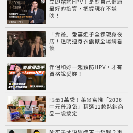
立即諮詢HPV！是對自己健康
最好的投資，把握現在不嫌
晚！
「肯爺」愛妻近乎全裸現身夜
店！透明連身衣震撼全場網看
傻
PR
伴侶和妳一起預防HPV，才有
資格說愛妳！
限量1萬袋！萊爾富推「2026
中元普渡袋」精選12款熱銷商
品一袋搞定
臉蛋天才沒逃過軍中發酵？車