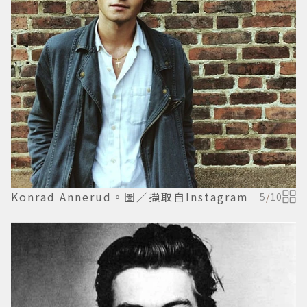
Konrad Annerud。圖／擷取自Instagram
5
/
10