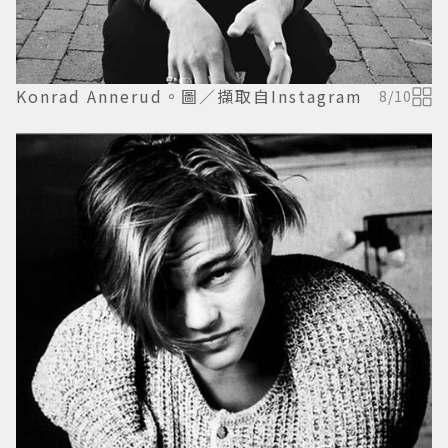
Konrad Annerud。圖／擷取自Instagram
8
/
10