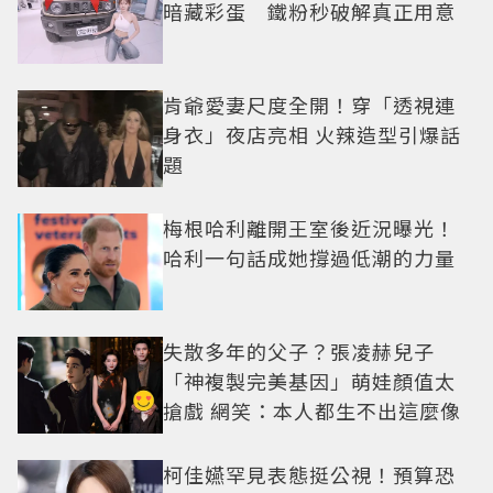
暗藏彩蛋 鐵粉秒破解真正用意
肯爺愛妻尺度全開！穿「透視連
身衣」夜店亮相 火辣造型引爆話
題
梅根哈利離開王室後近況曝光！
哈利一句話成她撐過低潮的力量
失散多年的父子？張凌赫兒子
「神複製完美基因」萌娃顏值太
搶戲 網笑：本人都生不出這麼像
柯佳嬿罕見表態挺公視！預算恐