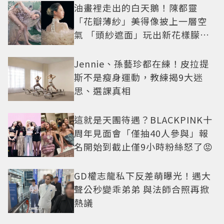
油畫裡走出的白天鵝！陳都靈
「花瓣薄紗」美得像披上一層空
氣 「頭紗遮面」玩出新花樣朦朧
美感太仙
Jennie、孫藝珍都在練！皮拉提
斯不是瘦身運動，教練揭9大迷
思、選課真相
這就是天團待遇？BLACKPINK十
周年見面會「僅抽40人參與」報
名開始到截止僅9小時粉絲怒了😡
GD權志龍私下反差萌曝光！遇大
聲公秒變乖弟弟 與法師合照再掀
熱議