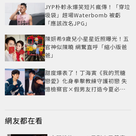
JYP朴軫永爆笑短片瘋傳！「穿垃
圾袋」趕場Waterbomb 被虧
「應該改名JPG」
陳妍希9歲兒小星星近照曝光！五
官神似陳曉 網驚直呼「縮小版爸
爸」
甜度爆表了！丁海寅《我的荒糖
戀愛》化身拳擊教練守護初戀 失
憶檢察官×假男友打造今夏必看
小甜劇
網友都在看
PR