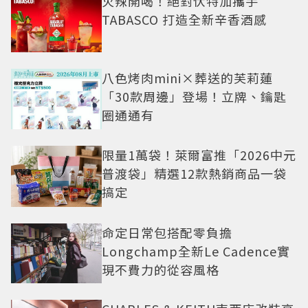
火辣開喝！絕對伏特加攜手
TABASCO 打造全新辛香酒感
八色烤肉mini×葬送的芙莉蓮
「30款周邊」登場！立牌、鑰匙
圈通通有
限量1萬袋！萊爾富推「2026中元
普渡袋」精選12款熱銷商品一袋
搞定
命定日常包搭配零負擔
Longchamp全新Le Cadence實
現不費力的從容風格