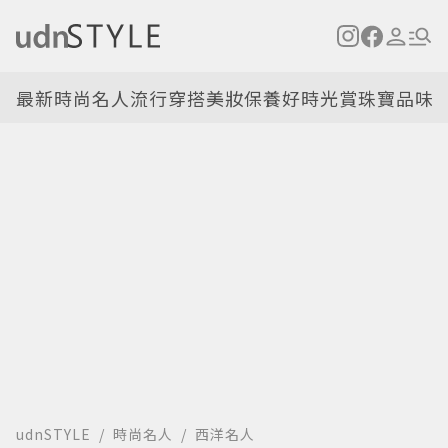
最新
時尚名人
流行穿搭
美妝保養
好時光
賞珠寶
品味
udnSTYLE
時尚名人
西洋名人