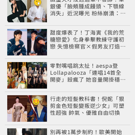
銀優「臉頰腫成饅頭、下顎線
消失」近況曝光 粉絲崩潰：空
氣有酵母😭
甜度爆表了！丁海寅《我的荒
糖戀愛》化身拳擊教練守護初
戀 失憶檢察官×假男友打造今
夏必看小甜劇
零對嘴唱跳太扯！aespa登
Lollapalooza「連唱14首全
開麥」殺瘋了 她音量開掛穩到
像吞CD
行走的短髮教科書！倪妮「狠
剪金色短髮變叛逆少女」可塑
性超強 帥氣、優雅自由切換
別再被1萬步制約！歐美開始