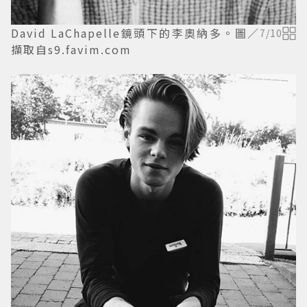
David LaChapelle鏡頭下的李奧納多。圖／
7
/
10
擷取自s9.favim.com