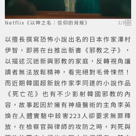
Netflix《以神之名：信仰的背叛》
2
/
3
以擅長撰寫恐怖小說出名的日本作家澤村
伊智，即將在台推出新書《邪教之子》，
以描述沉迷新興邪教的家庭，反轉視角讓
讀者無法放鬆精神，看完絕對毛骨悚然！
而近期韓國超新銳作家李同建的小說作品
《死亡花》也有不少影射韓國邪教的內
容，故事起因於擁有神級醫術的主角李英
煥在人體實驗中殺害223人卻要求無罪釋
放，在檢察官與律師的攻防之時，判死與