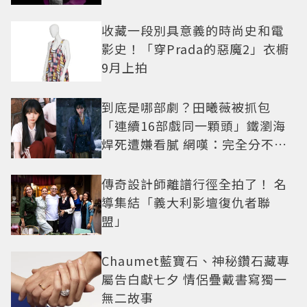
收藏一段別具意義的時尚史和電
影史！「穿Prada的惡魔2」衣櫥
9月上拍
到底是哪部劇？田曦薇被抓包
「連續16部戲同一顆頭」鐵瀏海
焊死遭嫌看膩 網嘆：完全分不出
角色
傳奇設計師離譜行徑全拍了！ 名
導集結「義大利影壇復仇者聯
盟」
Chaumet藍寶石、神秘鑽石藏專
屬告白獻七夕 情侶疊戴書寫獨一
無二故事