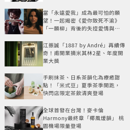
當「永遠愛我」成為最可怕的願
望！一起揭密《愛你致死不渝》
「一願柳」背後的失控愛情與爆
紅之路
江振誠「1887 by André」再續傳
奇！甫開業摘米其林2星、年度開
業大獎
手刷抹茶、日系茶韻化為療癒甜
點！「米弎豆」夏季茶季開跑，
快閃店限定茶飲清爽登場
全球首發在台灣！麥卡倫
Harmony最終章「椰風煖韻」 桃
園機場限量登場