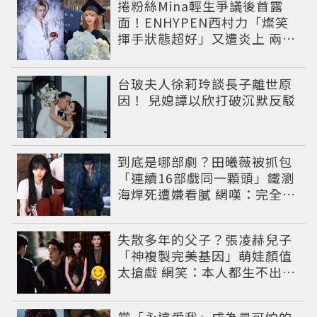
捲粉絲Mina輕生爭議後首露
面！ENHYPEN西村力「燦笑
揮手狀態超好」又遭炎上 兩派
網友戰翻
台玻夫人徐莉玲談長子離世原
因！ 兒媳譚以欣打破沉默反駁
到底是哪部劇？田曦薇被抓包
「連續16部戲同一顆頭」鐵瀏
海焊死遭嫌看膩 網嘆：完全分
不出角色
失散多年的父子？張凌赫兒子
「神複製完美基因」萌娃顏值
太搶戲 網笑：本人都生不出這
麼像