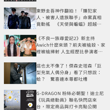
東野圭吾神作翻拍！「嫌犯家
人、被害人遺族聯手」命案真相
竟動搖 《天使與蝙蝠》超越懸
疑框架展開
《不良一族尋愛記2》新主持
Awich什麼來頭？前夫被槍殺、家
裡被槍掃射 人生經歷比參演者還
抓馬！
這也太不像了！傑森史塔森「巨
型充氣人偶分身」看了只想說：
蛤？ 驚喜連本尊都吐槽
G-DRAGON 粉絲必朝聖！迪士尼
《玩具總動員》聯名快閃店來
台，限定商品與打卡亮點公開