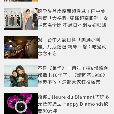
懷孕後首度露面超性感！田中美
奈實「大裸背+腳踩超高跟鞋」女
神氣場全開 不過日本網友卻狠酸
獨／台中人氣日料「美滿小料
理」月底熄燈 粉絲不捨：吃過就
念念不忘
不只《鬼怪》十週年！這9部韓劇
都播出10年了：《請回答1988》
經典不敗，這部大家狂推續集
蕭邦L'Heure du Diamant巧玩多
元幾何造型 Happy Diamonds歡
慶50周年