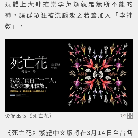
媒體上大肆推崇李英煥就是無所不能的
神，讓群眾狂被洗腦趨之若鶩加入「李神
教」。
尖端出版《死亡花》
3
/
3
《死亡花》繁體中文版將在3月14日全台各