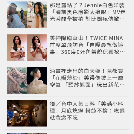
那是露點了？Jennie白色洋裝
「胸前黑色陰影太搶眼」MV走
光瞬間全被拍 對比圖瘋傳掀論
戰
美神降臨華山！TWICE MINA
首度單飛訪台「自曝最想做這
事」360度0死角美貌保養祕訣
一次公開
油畫裡走出的白天鵝！陳都靈
「花瓣薄紗」美得像披上一層
空氣 「頭紗遮面」玩出新花樣
朦朧美感太仙
獨／台中人氣日料「美滿小料
理」月底熄燈 粉絲不捨：吃過
就念念不忘