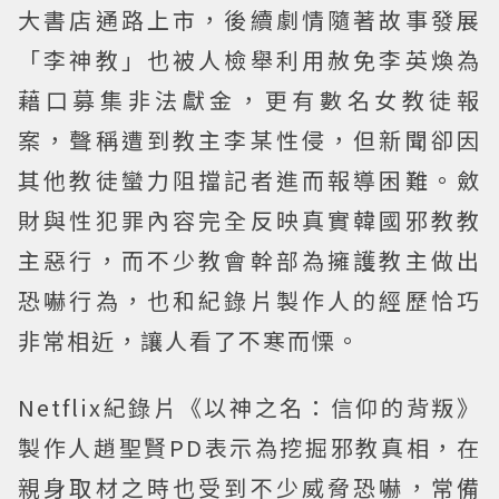
大書店通路上市，後續劇情隨著故事發展
「李神教」也被人檢舉利用赦免李英煥為
藉口募集非法獻金，更有數名女教徒報
案，聲稱遭到教主李某性侵，但新聞卻因
其他教徒蠻力阻擋記者進而報導困難。斂
財與性犯罪內容完全反映真實韓國邪教教
主惡行，而不少教會幹部為擁護教主做出
恐嚇行為，也和紀錄片製作人的經歷恰巧
非常相近，讓人看了不寒而慄。
Netflix紀錄片《以神之名：信仰的背叛》
製作人趙聖賢PD表示為挖掘邪教真相，在
親身取材之時也受到不少威脅恐嚇，常備