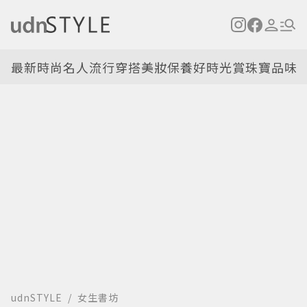
最新
時尚名人
流行穿搭
美妝保養
好時光
賞珠寶
品味
udnSTYLE
女生書坊