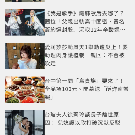
《我是歌手》鐵肺歌后去哪了？
茜拉「父親出軌高中閨密、冒名
簽約遭封殺」沉寂12年辛酸過往
曝光
愛莉莎莎颱風天1舉動遭炎上！要
助理肉身護植栽 親回：不會被
吹走
台中第一間「鳥貴族」要來了！
全品項100元、開幕送「酥炸南蠻
蝦」
台玻夫人徐莉玲談長子離世原
因！ 兒媳譚以欣打破沉默反駁