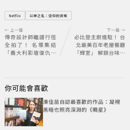
Netflix
以神之名：信仰的背叛
← 上一篇
下一篇 →
傳奇設計師離譜行徑
必比登主廚進駐！ 台
全拍了！ 名導集結
北最美百年老屋餐廳
「義大利影壇復仇者
「輝室」 解鎖台味記
聯盟」
憶
你可能會喜歡
湊佳苗自認最喜歡的作品：凝視
黑暗也照亮深淵的《曉星》