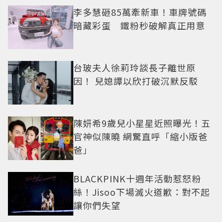
李多慧砸85萬牽新車！車牌號碼
暗藏彩蛋 鐵粉秒破解真正用意
台玻夫人徐莉玲談長子離世原
因！ 兒媳譚以欣打破沉默反駁
陳妍希9歲兒小星星近照曝光！五
官神似陳曉 網驚直呼「縮小版爸
爸」
BLACKPINK十週年活動惹怒粉
絲！Jisoo下場滅火道歉：對不起
讓你們失望