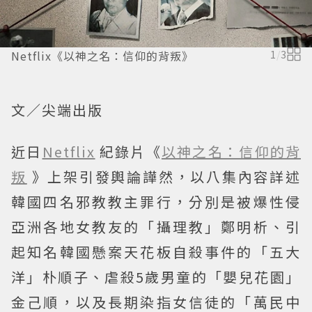
Netflix《以神之名：信仰的背叛》
1
/
3
文∕尖端出版
近日
Netflix
紀錄片《
以神之名：信仰的背
叛
》上架引發輿論譁然，以八集內容詳述
韓國四名邪教教主罪行，分別是被爆性侵
亞洲各地女教友的「攝理教」鄭明析、引
起知名韓國懸案天花板自殺事件的「五大
洋」朴順子、虐殺5歲男童的「嬰兒花園」
金己順，以及長期染指女信徒的「萬民中