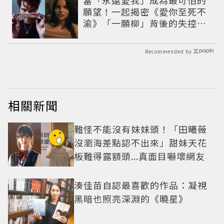
當「永遠愛我」成為最可怕的
願望！一起揭密《愛你至死不
渝》「一願柳」背後的失控愛
情與爆紅之路
Recommended by
相關新聞
難怪不能沒有妹妹頭！「田曦薇
沒瀏海差點認不出來」甜妹天花
板難得露額頭...真面目嚇壞網友
湊佳苗自認最喜歡的作品：凝視
黑暗也照亮深淵的《曉星》