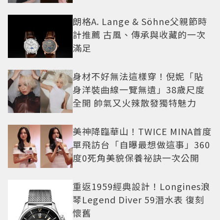
朗格A. Lange & Söhne父親節時
計推薦 古風、傳承與收藏的一次
滿足
身材不好無法這樣穿！倪妮「貼
身洋裝曲線一覽無遺」38歲尺度
全開 帥氣又火辣散發獨特魅力
美神降臨華山！TWICE MINA首度
單飛訪台「自曝最想做這事」360
度0死角美貌保養祕訣一次公開
重返1959經典設計！Longines浪
琴Legend Diver 59潛水表 復刻
懷舊