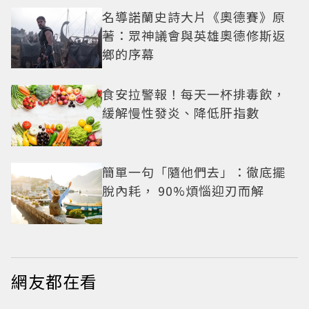
名導諾蘭史詩大片《奧德賽》原
著：眾神議會與英雄奧德修斯返
鄉的序幕
食安拉警報！每天一杯排毒飲，
緩解慢性發炎、降低肝指數
簡單一句「隨他們去」：徹底擺
脫內耗， 90%煩惱迎刃而解
網友都在看