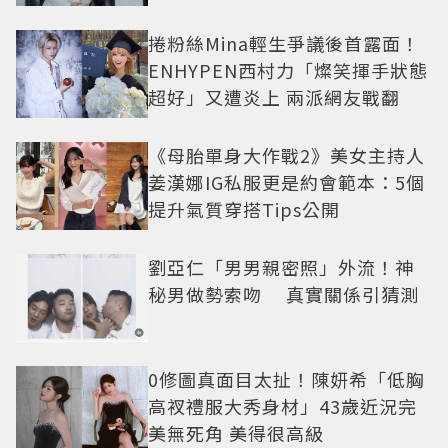
捲粉絲Mina輕生爭議後首露面！
ENHYPEN西村力「燦笑揮手狀態
超好」又遭炎上 兩派網友戰翻
《母胎單身大作戰2》美女主持人
姜漢娜IG私服更是約會範本：5個
提升氣質穿搭Tips公開
劉亞仁「男男親密照」外流！神
秘男做勢索吻 真實關係引猜測
0修圖真面目太扯！陳妍希「低胸
高衩禮服大秀身材」43歲近況完
美無死角 美得很高級