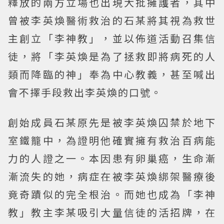
釋放的兩方立場也出現大批擁護者，其中
曾被李英煥醫術救治的石某將其視為救世
主創立「李神教」，並以佈道活動召集信
徒，將「李英煥是為了拯救即將病死的人
類而降臨的神」奉為中心教義，甚至喊出
會不擇手段救出李英煥的口號。
創始成員石某原先是被李英煥囚禁於地下
室鐵籠中，為證明他確實擁有救治百病能
力的人證之一。本因患有卵巢癌，生命漸
漸流失的她，病症在被李英煥綁架醫療後
竟奇蹟似的完全根治。而她也成為「李神
教」教主李某吸引大量信徒的活招牌，在