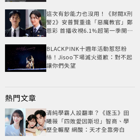
這次有鈔能力也沒用！《財閥X刑
警2》安普賢重逢「惡魔教官」鄭
恩彩 首播收視6.1%超第一季開紅
盤
BLACKPINK十週年活動惹怒粉
絲！Jisoo下場滅火道歉：對不起
讓你們失望
熱門文章
清純學霸人設翻車？《逐玉》田
曦薇「四敗愛因斯坦」智商、學
歷全輾壓 網酸：天才全靠旁白