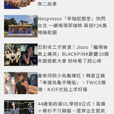
無二故事
Nespresso「早咖起居室」快閃
台北 一鍵喝現萃咖啡 再扭Y2K風
格鑰匙圈
忍到收工才崩潰！Jisoo「離場後
車上痛哭」BLACKPINK歡慶10週
年變道歉大會 粉絲看了超心疼
崔傘同款小烏龜爆紅！韓星正瘋
「幸運烏龜手機貼」，TWICE娜
璉、KIOF也貼上求好運
44歲張鈞甯OL穿搭8公式！寬褲
＋襯衫不只顯瘦，還穿出主管氣