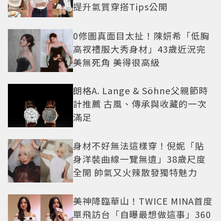
提升氣質穿搭Tips公開
0修圖真面目太扯！陳妍希「低胸
高衩禮服大秀身材」43歲近況完
美無死角 美得很高級
朗格A. Lange & Söhne父親節時
計推薦 古風、傳承與收藏的一次
滿足
身材不好無法這樣穿！倪妮「貼
身洋裝曲線一覽無遺」38歲尺度
全開 帥氣又火辣散發獨特魅力
美神降臨華山！TWICE MINA首度
單飛訪台「自曝最想做這事」360