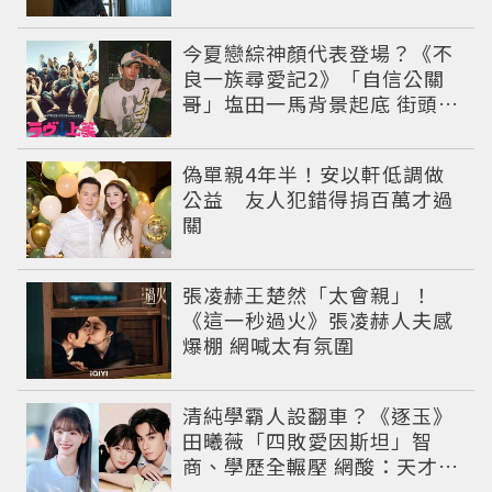
槽
今夏戀綜神顏代表登場？《不
良一族尋愛記2》「自信公關
哥」塩田一馬背景起底 街頭辣
男翻身當老闆
偽單親4年半！安以軒低調做
公益 友人犯錯得捐百萬才過
關
張凌赫王楚然「太會親」！
《這一秒過火》張凌赫人夫感
爆棚 網喊太有氛圍
清純學霸人設翻車？《逐玉》
田曦薇「四敗愛因斯坦」智
商、學歷全輾壓 網酸：天才全
靠旁白