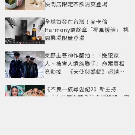
快閃店限定茶飲清爽登場
全球首發在台灣！麥卡倫
Harmony最終章「椰風煖韻」 桃
園機場限量登場
東野圭吾神作翻拍！「嫌犯家
人、被害人遺族聯手」命案真相
竟動搖 《天使與蝙蝠》超越懸
疑框架展開
《不良一族尋愛記2》新主持
Awich什麼來頭？前夫被槍殺、家
裡被槍掃射 人生經歷比參演者還
抓馬！
這也太不像了！傑森史塔森「巨
型充氣人偶分身」看了只想說：