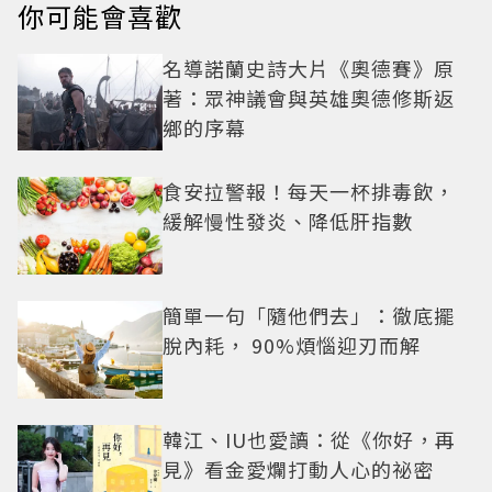
你可能會喜歡
名導諾蘭史詩大片《奧德賽》原
著：眾神議會與英雄奧德修斯返
鄉的序幕
食安拉警報！每天一杯排毒飲，
緩解慢性發炎、降低肝指數
簡單一句「隨他們去」：徹底擺
脫內耗， 90%煩惱迎刃而解
韓江、IU也愛讀：從《你好，再
見》看金愛爛打動人心的祕密