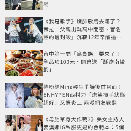
場
《我是歌手》鐵肺歌后去哪了？
茜拉「父親出軌高中閨密、冒名
簽約遭封殺」沉寂12年辛酸過往
曝光
台中第一間「鳥貴族」要來了！
全品項100元、開幕送「酥炸南蠻
蝦」
捲粉絲Mina輕生爭議後首露面！
ENHYPEN西村力「燦笑揮手狀態
超好」又遭炎上 兩派網友戰翻
《母胎單身大作戰2》美女主持人
姜漢娜IG私服更是約會範本：5個