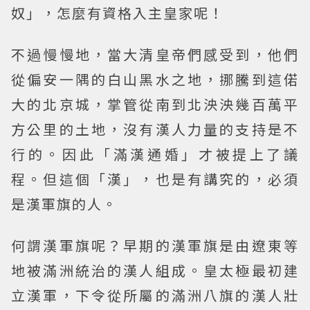
奴」，怎麼有資格入主皇家呢！
不過慢慢地，當大清皇帝們感受到，他們
從偏安一隅的白山黑水之地，挪騰到這偌
大的北京城，掌管從南到北泱泱幾百萬平
方公里的土地，沒有漢人力量的支持是不
行的。因此「滿漢通婚」才被提上了議
程。但這個「漢」，也是有講究的，必須
是漢軍旗的人。
何謂漢軍旗呢？早期的漢軍旗是由遼東等
地被滿洲統治的漢人組成。皇太極最初建
立漢軍，下令從所屬的滿洲八旗的漢人壯