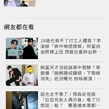
網友都在看
18億也救不了打工人體質？李
浚赫「爽中樂透頭獎」財富自
由照樣上班 西裝社畜帥出新高
度
臉蛋天才沒逃過軍中發酵？車
銀優「臉頰腫成饅頭、下顎線
消失」近況曝光 粉絲崩潰：空
氣有酵母😭
這也太不像了！傑森史塔森
「巨型充氣人偶分身」看了只
想說：蛤？ 驚喜連本尊都吐