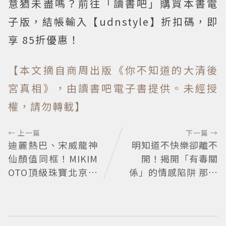
意猶未盡嗎？前往「讀書吧」購買本書電
子版，結帳輸入【udnstyle】折扣碼，即
享 85折優惠！
【本文摘自商周出版《你不知道的大清後
宮真相》，由讀書吧電子書提供。未經授
權，請勿轉載】
← 上一篇
下一篇 →
迪麗熱巴、宋威龍神
明知道不快樂卻離不
仙顏值同框！MIKIM
開！揭開「有毒關
OTO頂級珠寶北京亞
係」的情感陷阱 那些
洲首展
讓人反覆回頭的「毒
愛」為何比菸還難
戒？