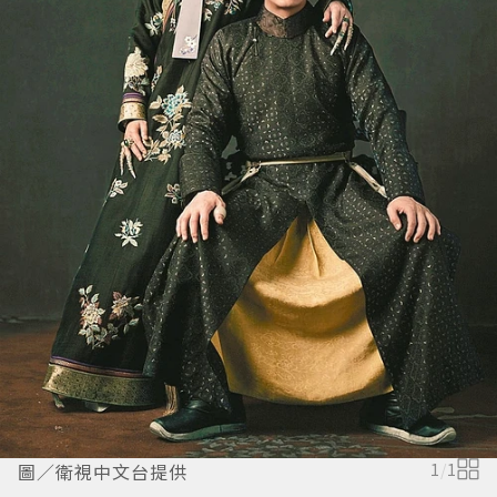
圖／衛視中文台提供
1
/
1