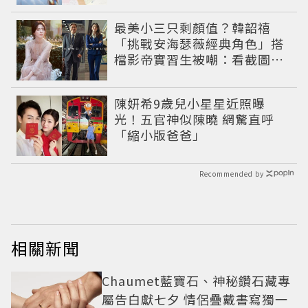
最美小三只剩顏值？韓韶禧
「挑戰安海瑟薇經典角色」搭
檔影帝實習生被嘲：看截圖就
感受到演技
陳妍希9歲兒小星星近照曝
光！五官神似陳曉 網驚直呼
「縮小版爸爸」
Recommended by
相關新聞
Chaumet藍寶石、神秘鑽石藏專
屬告白獻七夕 情侶疊戴書寫獨一