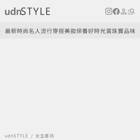
最新
時尚名人
流行穿搭
美妝保養
好時光
賞珠寶
品味
udnSTYLE
女生書坊