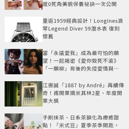
度0死角美貌保養祕訣一次公開
重返1959經典設計！Longines浪
琴Legend Diver 59潛水表 復刻
懷舊
當「永遠愛我」成為最可怕的願
望！一起揭密《愛你致死不渝》
「一願柳」背後的失控愛情與爆
紅之路
江振誠「1887 by André」再續傳
奇！甫開業摘米其林2星、年度開
業大獎
手刷抹茶、日系茶韻化為療癒甜
點！「米弎豆」夏季茶季開跑，