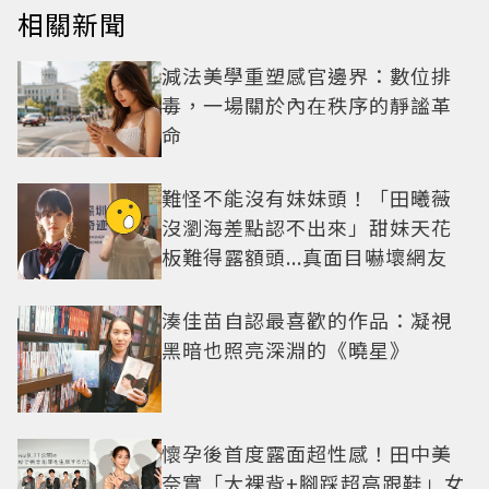
相關新聞
減法美學重塑感官邊界：數位排
毒，一場關於內在秩序的靜謐革
命
難怪不能沒有妹妹頭！「田曦薇
沒瀏海差點認不出來」甜妹天花
板難得露額頭...真面目嚇壞網友
湊佳苗自認最喜歡的作品：凝視
黑暗也照亮深淵的《曉星》
懷孕後首度露面超性感！田中美
奈實「大裸背+腳踩超高跟鞋」女