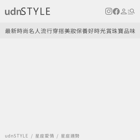
最新
時尚名人
流行穿搭
美妝保養
好時光
賞珠寶
品味
udnSTYLE
星座愛情
星座運勢