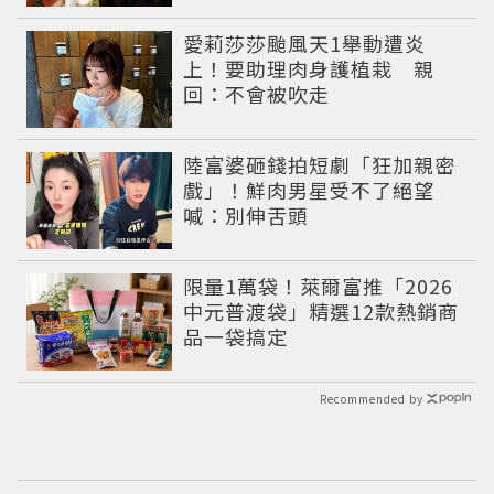
愛莉莎莎颱風天1舉動遭炎
上！要助理肉身護植栽 親
回：不會被吹走
陸富婆砸錢拍短劇「狂加親密
戲」！鮮肉男星受不了絕望
喊：別伸舌頭
限量1萬袋！萊爾富推「2026
中元普渡袋」精選12款熱銷商
品一袋搞定
Recommended by