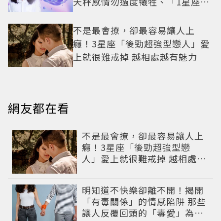
天秤感情勿過度犧牲、「1星座」
有年下戀機會
不是最會撩，卻最容易讓人上
癮！3星座「後勁超強型戀人」愛
上就很難戒掉 越相處越有魅力
網友都在看
不是最會撩，卻最容易讓人上
癮！3星座「後勁超強型戀
人」愛上就很難戒掉 越相處越
有魅力
明知道不快樂卻離不開！揭開
「有毒關係」的情感陷阱 那些
讓人反覆回頭的「毒愛」為何