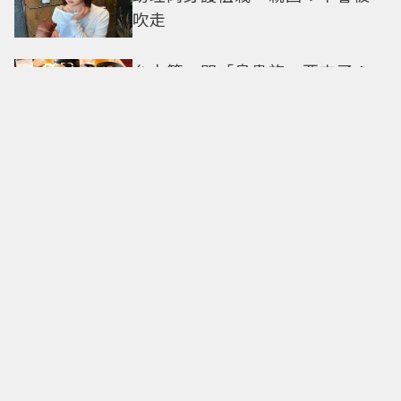
吹走
台中第一間「鳥貴族」要來了！
全品項100元、開幕送「酥炸南蠻
蝦」
台玻夫人徐莉玲談長子離世原
因！ 兒媳譚以欣打破沉默反駁
捲粉絲Mina輕生爭議後首露面！
ENHYPEN西村力「燦笑揮手狀態
超好」又遭炎上 兩派網友戰翻
《母胎單身大作戰2》美女主持人
姜漢娜IG私服更是約會範本：5個