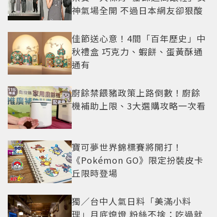
神氣場全開 不過日本網友卻狠酸
佳節送心意！4間「百年歷史」中
秋禮盒 巧克力、蝦餅、蛋黃酥通
通有
廚餘禁餵豬政策上路倒數！廚餘
機補助上限、3大選購攻略一次看
寶可夢世界錦標賽將開打！
《Pokémon GO》限定扮裝皮卡
丘限時登場
獨／台中人氣日料「美滿小料
理」月底熄燈 粉絲不捨：吃過就