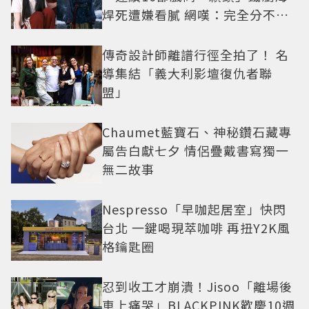
焊死遭嫌看膩 網嘆：完全分不出
角色
傳奇設計師離譜行徑全拍了！ 名
導集結「義大利影壇復仇者聯
盟」
Chaumet藍寶石、神秘鑽石藏專
屬告白獻七夕 情侶疊戴書寫獨一
無二故事
Nespresso「早咖起居室」快閃
台北 一鍵喝現萃咖啡 再扭Y2K風
格鑰匙圈
忍到收工才崩潰！Jisoo「離場後
車上痛哭」BLACKPINK歡慶10週