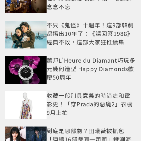
念念不忘
不只《鬼怪》十週年！這9部韓劇
都播出10年了：《請回答1988》
經典不敗，這部大家狂推續集
蕭邦L'Heure du Diamant巧玩多
元幾何造型 Happy Diamonds歡
慶50周年
收藏一段別具意義的時尚史和電
影史！「穿Prada的惡魔2」衣櫥
9月上拍
到底是哪部劇？田曦薇被抓包
「連續16部戲同一顆頭」鐵瀏海