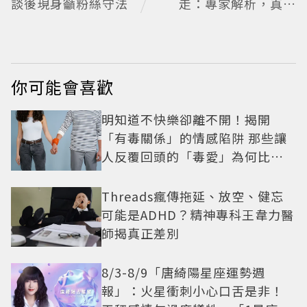
談後現身籲粉絲守法
走：專家解析，真正
重要的不是步數，而
是「這件事」
你可能會喜歡
明知道不快樂卻離不開！揭開
「有毒關係」的情感陷阱 那些讓
人反覆回頭的「毒愛」為何比菸
還難戒？
Threads瘋傳拖延、放空、健忘
可能是ADHD？精神專科王韋力醫
師揭真正差別
8/3-8/9「唐綺陽星座運勢週
報」：火星衝刺小心口舌是非！