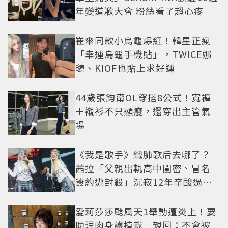
年變道歉大會 粉絲看了超心疼
崔傘同款小烏龜爆紅！韓星正瘋
「幸運烏龜手機貼」，TWICE娜
璉、KIOF也貼上求好運
44歲張鈞甯OL穿搭8公式！寬褲
＋襯衫不只顯瘦，還穿出主管氣
場
《我是歌手》鐵肺歌后去哪了？
茜拉「父親出軌高中閨密、冒名
簽約遭封殺」沉寂12年辛酸過往
曝光
愛莉莎莎颱風天1舉動遭炎上！要
助理肉身護植栽 親回：不會被