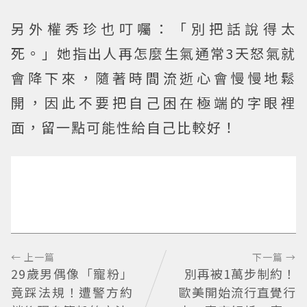
另外權秀珍也叮囑：「別把話說得太
死。」她指出人再怎麼生氣通常3天怒氣就
會降下來，隨著時間流逝心會慢慢地鬆
開，因此不要把自己困在極端的字眼裡
面，留一點可能性給自己比較好！
← 上一篇
下一篇 →
29歲男偶像「寵粉」
別再被1萬步制約！
竟踩法規！遭警方約
歐美開始流行直覺行