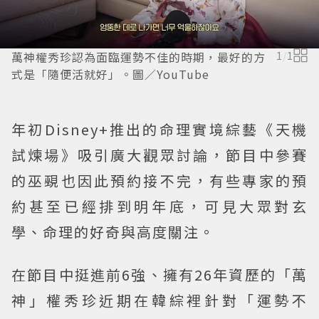
萬神權秀珍認為面臨運勢不佳的時期，最好的方
1
/
1
式是「隨便活就好」。圖／YouTube
年初Disney+推出的命理實境綜藝《天機
試煉場》吸引廣大觀眾討論，節目中參賽
的巫覡也因此預約接不完，有些專家的預
約甚至已經排到明年底，可見大眾對玄
學、命理的好奇與高度關注。
在節目中挺進前6強、擁有26年資歷的「萬
神」權秀珍近期在韓綜裡針對「運勢不