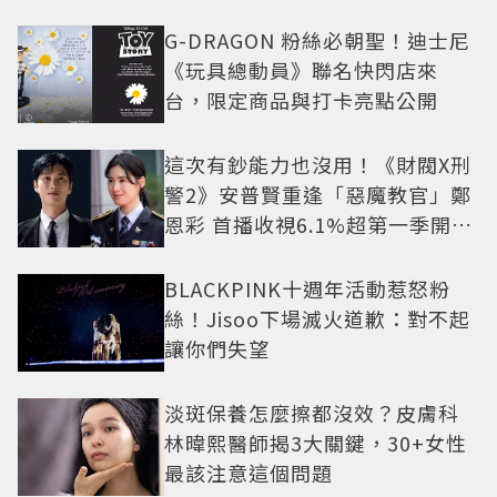
G-DRAGON 粉絲必朝聖！迪士尼
《玩具總動員》聯名快閃店來
台，限定商品與打卡亮點公開
這次有鈔能力也沒用！《財閥X刑
警2》安普賢重逢「惡魔教官」鄭
恩彩 首播收視6.1%超第一季開紅
盤
BLACKPINK十週年活動惹怒粉
絲！Jisoo下場滅火道歉：對不起
讓你們失望
淡斑保養怎麼擦都沒效？皮膚科
林暐熙醫師揭3大關鍵，30+女性
最該注意這個問題