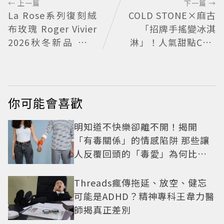
← 上一篇
下一篇 →
La Rose系列復刻絨
COLD STONE×麻古
布玫瑰 Roger Vivier
「招牌手搖變冰淇
2026秋冬新品 繁花
淋」！人氣甜點Chiz
不褪
Cheese快閃台北
你可能會喜歡
明知道不快樂卻離不開！揭開
「有毒關係」的情感陷阱 那些讓
人反覆回頭的「毒愛」為何比菸
還難戒？
Threads瘋傳拖延、放空、健忘
可能是ADHD？精神專科王韋力醫
師揭真正差別