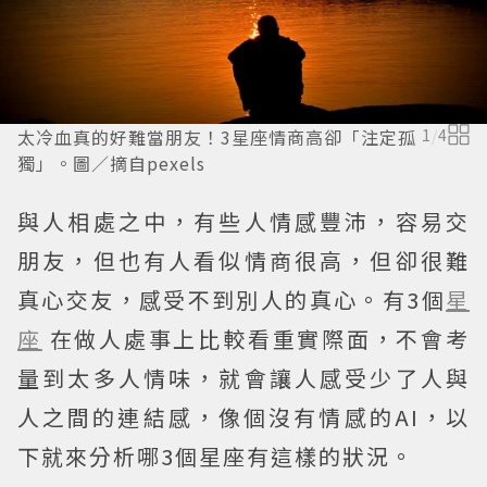
太冷血真的好難當朋友！3星座情商高卻「注定孤
1
/
4
獨」。圖／摘自pexels
與人相處之中，有些人情感豐沛，容易交
朋友，但也有人看似情商很高，但卻很難
真心交友，感受不到別人的真心。有3個
星
座
在做人處事上比較看重實際面，不會考
量到太多人情味，就會讓人感受少了人與
人之間的連結感，像個沒有情感的AI，以
下就來分析哪3個星座有這樣的狀況。