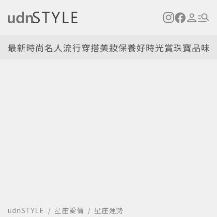
最新
時尚名人
流行穿搭
美妝保養
好時光
賞珠寶
品味
udnSTYLE
星座愛情
星座運勢