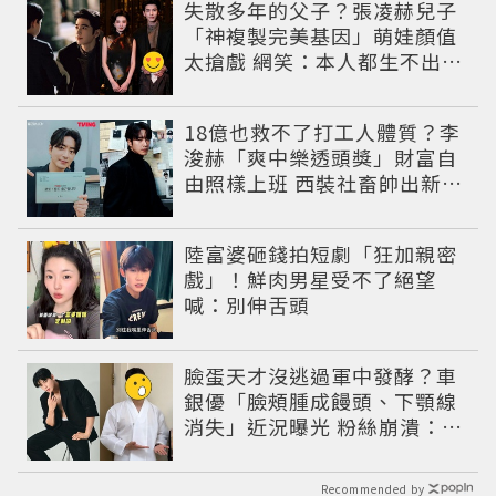
失散多年的父子？張凌赫兒子
「神複製完美基因」萌娃顏值
太搶戲 網笑：本人都生不出這
麼像
18億也救不了打工人體質？李
浚赫「爽中樂透頭獎」財富自
由照樣上班 西裝社畜帥出新高
度
陸富婆砸錢拍短劇「狂加親密
戲」！鮮肉男星受不了絕望
喊：別伸舌頭
臉蛋天才沒逃過軍中發酵？車
銀優「臉頰腫成饅頭、下顎線
消失」近況曝光 粉絲崩潰：空
氣有酵母😭
Recommended by