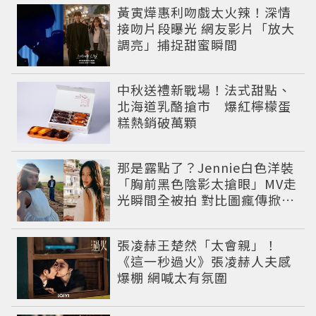
黃寅燁惠利吻戲太火辣！深情
接吻片段曝光 網友影片「放大
調亮」捕捉甜蜜瞬間
中秋送禮新戰場！法式甜點、
北海道乳酪搶市 爆紅檸檬蛋
糕熱銷破萬顆
那是露點了？Jennie白色洋裝
「胸前黑色陰影太搶眼」MV走
光瞬間全被拍 對比圖瘋傳掀論
戰
張凌赫王楚然「太會親」！
《這一秒過火》張凌赫人夫感
爆棚 網喊太有氛圍