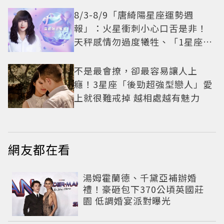
8/3-8/9「唐綺陽星座運勢週
報」：火星衝刺小心口舌是非！
天秤感情勿過度犧牲、「1星座」
有年下戀機會
不是最會撩，卻最容易讓人上
癮！3星座「後勁超強型戀人」愛
上就很難戒掉 越相處越有魅力
網友都在看
湯姆霍蘭德、千黛亞補辦婚
禮！豪砸包下370公頃英國莊
園 低調婚宴派對曝光