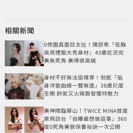
相關新聞
0修圖真面目太扯！陳妍希「低胸
高衩禮服大秀身材」43歲近況完
美無死角 美得很高級
身材不好無法這樣穿！倪妮「貼
身洋裝曲線一覽無遺」38歲尺度
全開 帥氣又火辣散發獨特魅力
美神降臨華山！TWICE MINA首度
單飛訪台「自曝最想做這事」360
度0死角美貌保養祕訣一次公開