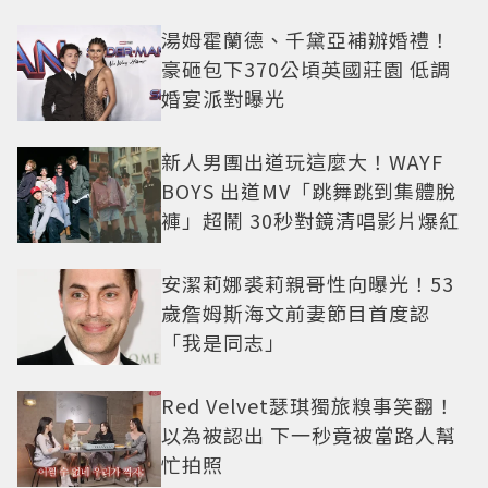
湯姆霍蘭德、千黛亞補辦婚禮！
豪砸包下370公頃英國莊園 低調
婚宴派對曝光
新人男團出道玩這麼大！WAYF
BOYS 出道MV「跳舞跳到集體脫
褲」超鬧 30秒對鏡清唱影片爆紅
安潔莉娜裘莉親哥性向曝光！53
歲詹姆斯海文前妻節目首度認
「我是同志」
Red Velvet瑟琪獨旅糗事笑翻！
以為被認出 下一秒竟被當路人幫
忙拍照