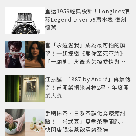
重返1959經典設計！Longines浪
琴Legend Diver 59潛水表 復刻
懷舊
當「永遠愛我」成為最可怕的願
望！一起揭密《愛你至死不渝》
「一願柳」背後的失控愛情與爆
紅之路
江振誠「1887 by André」再續傳
奇！甫開業摘米其林2星、年度開
業大獎
手刷抹茶、日系茶韻化為療癒甜
點！「米弎豆」夏季茶季開跑，
快閃店限定茶飲清爽登場