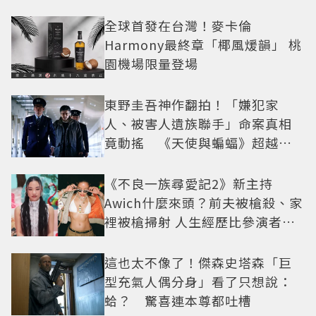
全球首發在台灣！麥卡倫
Harmony最終章「椰風煖韻」 桃
園機場限量登場
東野圭吾神作翻拍！「嫌犯家
人、被害人遺族聯手」命案真相
竟動搖 《天使與蝙蝠》超越懸
疑框架展開
《不良一族尋愛記2》新主持
Awich什麼來頭？前夫被槍殺、家
裡被槍掃射 人生經歷比參演者還
抓馬！
這也太不像了！傑森史塔森「巨
型充氣人偶分身」看了只想說：
蛤？ 驚喜連本尊都吐槽