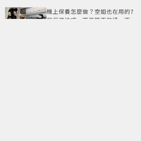
機上保養怎麼做？空姐也在用的7
個保濕技巧，下飛機不乾燥、不
浮腫還能維持好氣色
29歲男偶像「寵粉」竟踩法規！
遭警方約談後現身籲粉絲守法
7-ELEVEN哈根達斯限時優惠再加
碼 迷你杯、雪糕、雪酥「買10送
13」
全國電子台南仁德中山店開幕！
限時5天指定家電9折 還有每日限
量商品