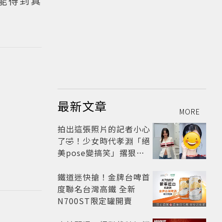
能得到真
最新文章
MORE
拍出這張照片的記者小心
了🤣！少女時代孝淵「絕
美pose變搞笑」撂狠
話：把住址交出來
鐵道迷快搶！金牌台啤首
度聯名台灣高鐵 全新
N700ST限定罐開賣