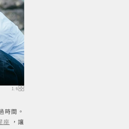
1
/
6
過時間。
星座
，讓