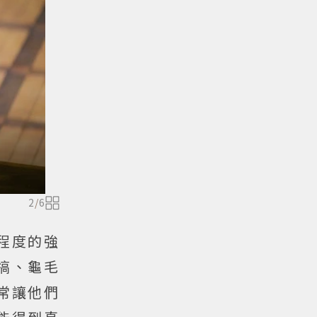
2
/
6
程度的強
搞、龜毛
常讓他們