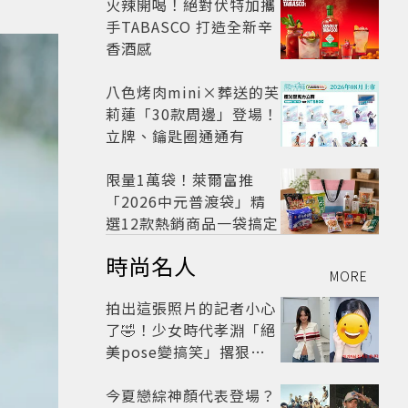
火辣開喝！絕對伏特加攜
手TABASCO 打造全新辛
香酒感
八色烤肉mini×葬送的芙
莉蓮「30款周邊」登場！
立牌、鑰匙圈通通有
限量1萬袋！萊爾富推
「2026中元普渡袋」精
選12款熱銷商品一袋搞定
時尚名人
MORE
拍出這張照片的記者小心
了🤣！少女時代孝淵「絕
美pose變搞笑」撂狠
話：把住址交出來
今夏戀綜神顏代表登場？