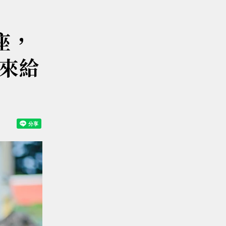
座，
來給