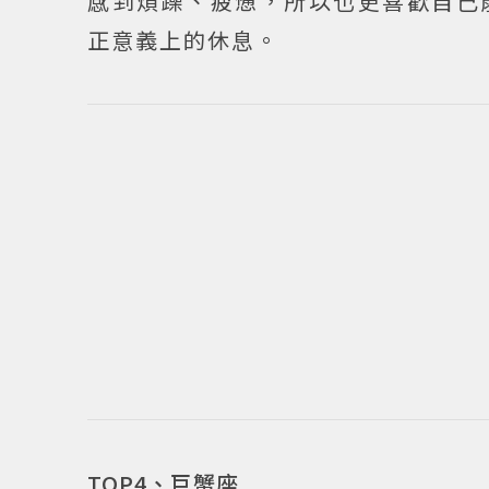
感到煩躁、疲憊，所以也更喜歡自己
正意義上的休息。
TOP4、巨蟹座