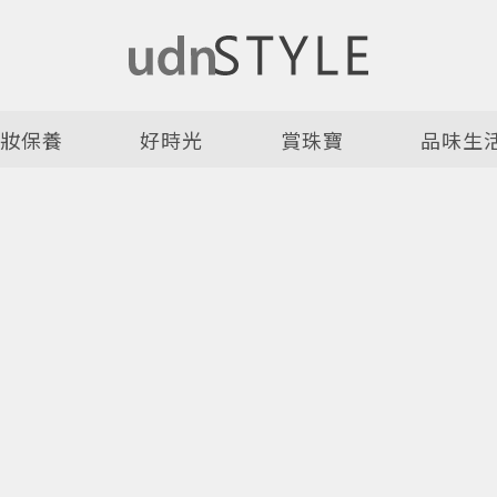
美妝保養
好時光
賞珠寶
品味生