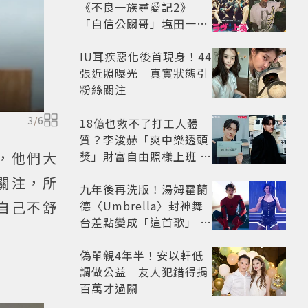
《不良一族尋愛記2》
「自信公關哥」塩田一馬
背景起底 街頭辣男翻身當
老闆
IU耳疾惡化後首現身！44
張近照曝光 真實狀態引
粉絲關注
3
/
6
18億也救不了打工人體
質？李浚赫「爽中樂透頭
獎」財富自由照樣上班 西
，他們大
裝社畜帥出新高度
關注，所
九年後再洗版！湯姆霍蘭
德〈Umbrella〉封神舞
自己不舒
台差點變成「這首歌」 造
型彩蛋、暖心故事一次公
開
偽單親4年半！安以軒低
調做公益 友人犯錯得捐
百萬才過關