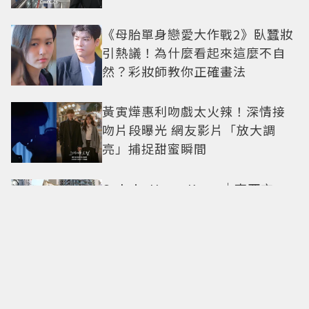
《母胎單身戀愛大作戰2》臥蠶妝
引熱議！為什麼看起來這麼不自
然？彩妝師教你正確畫法
黃寅燁惠利吻戲太火辣！深情接
吻片段曝光 網友影片「放大調
亮」捕捉甜蜜瞬間
Only in Hong Kong｜東西交
融，新舊並存 ｜摺疊城市-香港
不只月餅！「酥炸軟殼蟹＋蟹黃
醬」、「特調肉品＋調味鹽」中
秋送創意