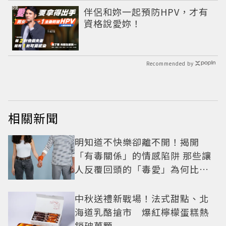
PR
伴侶和妳一起預防HPV，才有
資格說愛妳！
Recommended by
相關新聞
明知道不快樂卻離不開！揭開
「有毒關係」的情感陷阱 那些讓
人反覆回頭的「毒愛」為何比菸
還難戒？
中秋送禮新戰場！法式甜點、北
海道乳酪搶市 爆紅檸檬蛋糕熱
銷破萬顆