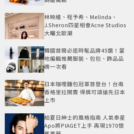
林映維、程予希、Melinda、
J.Sheron四星相會Acne Studios
大曬北歐潮
韓國首爾必逛時髦品牌45選！當
地編輯推薦服裝、包包、飾品品
牌一次看
日本咖哩麵包冠軍首登台！台南
香格里拉開賣 得獎可頌搶先日本
上市
給夏日紳士的風格指南 人氣泰星
Apo將PIAGET上手 再現1970懷
舊風華