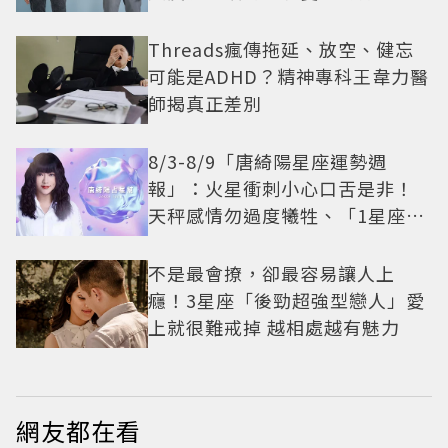
還難戒？
Threads瘋傳拖延、放空、健忘
可能是ADHD？精神專科王韋力醫
師揭真正差別
8/3-8/9「唐綺陽星座運勢週
報」：火星衝刺小心口舌是非！
天秤感情勿過度犧牲、「1星座」
有年下戀機會
不是最會撩，卻最容易讓人上
癮！3星座「後勁超強型戀人」愛
上就很難戒掉 越相處越有魅力
網友都在看