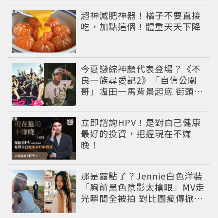
PR
超神減肥神器！橘子不要直接
吃，加點這個！體重天天下降
今夏戀綜神顏代表登場？《不
良一族尋愛記2》「自信公關
哥」塩田一馬背景起底 街頭辣
男翻身當老闆
PR
立即諮詢HPV！是對自己健康
最好的投資，把握現在不嫌
晚！
那是露點了？Jennie白色洋裝
「胸前黑色陰影太搶眼」MV走
光瞬間全被拍 對比圖瘋傳掀論
戰