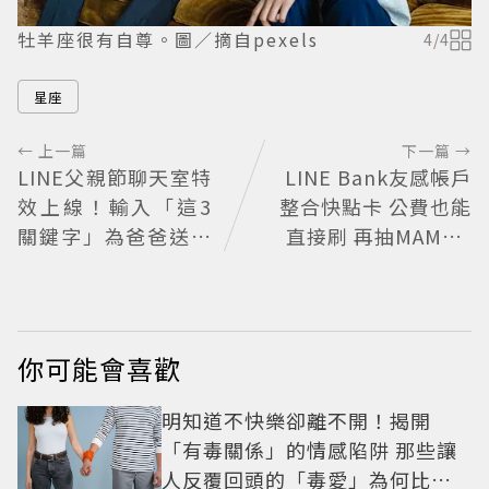
牡羊座很有自尊。圖／摘自pexels
4
/
4
星座
← 上一篇
下一篇 →
LINE父親節聊天室特
LINE Bank友感帳戶
效上線！輸入「這3
整合快點卡 公費也能
關鍵字」為爸爸送上
直接刷 再抽MAMA A
歡樂祝福
WARDS門票
你可能會喜歡
明知道不快樂卻離不開！揭開
「有毒關係」的情感陷阱 那些讓
人反覆回頭的「毒愛」為何比菸