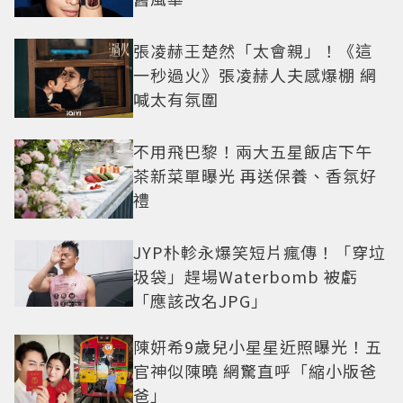
張凌赫王楚然「太會親」！《這
一秒過火》張凌赫人夫感爆棚 網
喊太有氛圍
不用飛巴黎！兩大五星飯店下午
茶新菜單曝光 再送保養、香氛好
禮
JYP朴軫永爆笑短片瘋傳！「穿垃
圾袋」趕場Waterbomb 被虧
「應該改名JPG」
陳妍希9歲兒小星星近照曝光！五
官神似陳曉 網驚直呼「縮小版爸
爸」