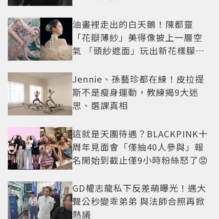
油畫裡走出的白天鵝！陳都靈
「花瓣薄紗」美得像披上一層空
氣 「頭紗遮面」玩出新花樣朦朧
美感太仙
Jennie、孫藝珍都在練！皮拉提
斯不是瘦身運動，教練揭9大迷
思、選課真相
這就是天團待遇？BLACKPINK十
周年見面會「僅抽40人參與」報
名開始到截止僅9小時粉絲怒了😡
GD權志龍私下反差萌曝光！遇大
聲公秒變乖弟弟 與法師合照再掀
熱議