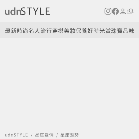
最新
時尚名人
流行穿搭
美妝保養
好時光
賞珠寶
品味
udnSTYLE
星座愛情
星座運勢