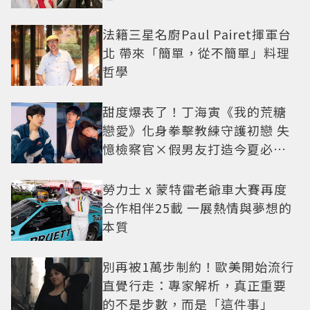
法籍三星名廚Paul Pairet揮軍台
北 帶來「簡單，從不簡單」料理
哲學
甜度爆表了！丁海寅《我的荒糖
戀愛》化身拳擊教練守護初戀 失
憶檢察官×假男友打造今夏必看
小甜劇
勞力士 x 蒙特雷老爺車大賽再度
合作相伴25載 一展熱情與夢想的
本質
別再被1萬步制約！歐美開始流行
直覺行走：專家解析，真正重要
的不是步數，而是「這件事」