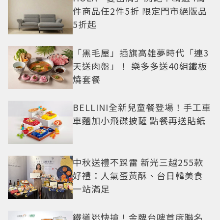
件商品任2件5折 限定門市絕版品
5折起
「黑毛屋」插旗高雄夢時代「連3
天送肉盤」！ 樂多多送40組鐵板
燒套餐
BELLINI全新兒童餐登場！手工車
車麵加小飛碟披薩 點餐再送貼紙
中秋送禮不踩雷 新光三越255款
好禮：人氣蛋黃酥、台日韓美食
一站滿足
鐵道迷快搶！金牌台啤首度聯名