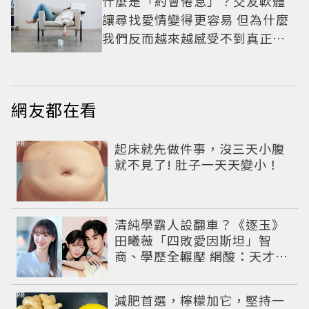
什麼是「約會倦怠」？交友軟體
讓尋找愛情變得更容易 但為什麼
我們反而越來越感受不到真正的
心動？
網友都在看
PR
起床就先做件事，沒三天小腹
就不見了! 肚子一天天變小！
清純學霸人設翻車？《逐玉》
田曦薇「四敗愛因斯坦」智
商、學歷全輾壓 網酸：天才全
靠旁白
PR
減肥首選，檸檬加它，堅持一