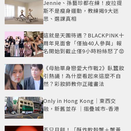
Jennie、孫藝珍都在練！皮拉提
斯不是瘦身運動，教練揭9大迷
思、選課真相
這就是天團待遇？BLACKPINK十
周年見面會「僅抽40人參與」報
名開始到截止僅9小時粉絲怒了😡
《母胎單身戀愛大作戰2》臥蠶妝
引熱議！為什麼看起來這麼不自
然？彩妝師教你正確畫法
Only in Hong Kong｜東西交
融，新舊並存 ｜摺疊城市-香港
不只月餅！「酥炸軟殼蟹＋蟹黃