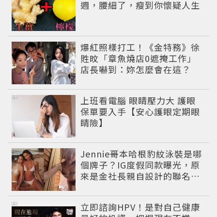
週，腰細了，瘦到你懷疑人生
爆紅照樣打工！《金特務》徐
貹旼「章魚燒店0遮掩工作」
店長嚇到：妳怎麼會在這？
PR
上班看電腦 眼睛壓力大 護眼
保單要入手【安心護眼定期眼
睛險】
Jennie哥本哈根豹紋泳裝是哪
個牌子？IG度假同款曝光，原
來是金社長親自設計的聯名系
列，編輯推薦其他4款
PR
立即諮詢HPV！是對自己健康