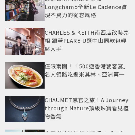
Longchamp全新Le Cadence實
現不費力的從容風格
CHARLES & KEITH南西店改裝亮
相 跟著FLARE U逛中山同款包輕
鬆入手
僅限兩團！「500遊香港饕客宴」
名人領路吃遍米其林、亞洲第一
CHAUMET感官之旅！A Journey
through Nature頂級珠寶看見植
物香氣
今夏戀綜神顏代表登場？《不良