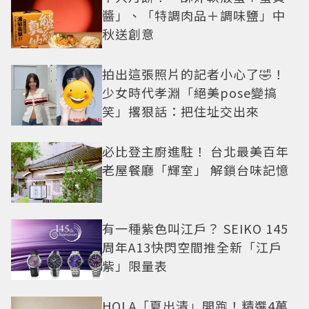
醬」、「特調肉品＋調味鹽」中
秋送創意
拍出這張照片的記者小心了🤣！
少女時代孝淵「絕美pose變搞
笑」撂狠話：把住址交出來
必比登主廚進駐！ 台北最美百年
老屋餐廳「輝室」 解鎖台味記憶
有一種紫色叫江戶？ SEIKO 145
周年A13快閃空間推全新「江戶
紫」限量表
HOLA「夏出清」開跑！精選4萬