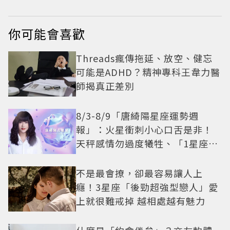
你可能會喜歡
Threads瘋傳拖延、放空、健忘
可能是ADHD？精神專科王韋力醫
師揭真正差別
8/3-8/9「唐綺陽星座運勢週
報」：火星衝刺小心口舌是非！
天秤感情勿過度犧牲、「1星座」
有年下戀機會
不是最會撩，卻最容易讓人上
癮！3星座「後勁超強型戀人」愛
上就很難戒掉 越相處越有魅力