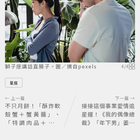
獅子座講話直腸子。圖／摘自pexels
4
/
4
星座
← 上一篇
下一篇 →
不只月餅！「酥炸軟
接接這個事業愛情追
殼蟹＋蟹黃醬」、
星運！《我的偶像總
「特調肉品＋調味
裁》「年下男」姜勳
鹽」中秋送創意
變身冰山總裁 金慧峻
追星成功還偶遇愛情