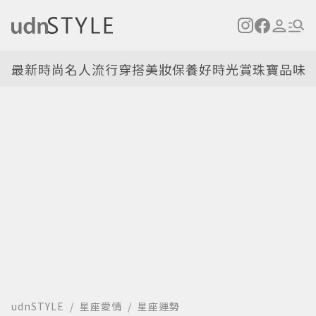
最新
時尚名人
流行穿搭
美妝保養
好時光
賞珠寶
品味
udnSTYLE
星座愛情
星座運勢