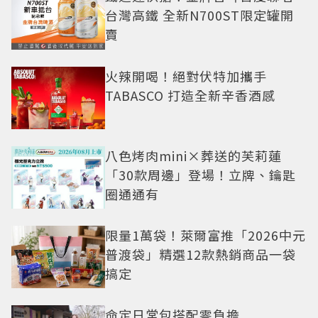
台灣高鐵 全新N700ST限定罐開
賣
火辣開喝！絕對伏特加攜手
TABASCO 打造全新辛香酒感
八色烤肉mini×葬送的芙莉蓮
「30款周邊」登場！立牌、鑰匙
圈通通有
限量1萬袋！萊爾富推「2026中元
普渡袋」精選12款熱銷商品一袋
搞定
命定日常包搭配零負擔