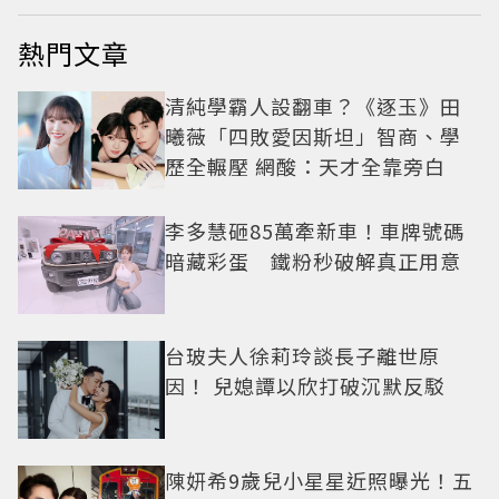
熱門文章
清純學霸人設翻車？《逐玉》田
曦薇「四敗愛因斯坦」智商、學
歷全輾壓 網酸：天才全靠旁白
李多慧砸85萬牽新車！車牌號碼
暗藏彩蛋 鐵粉秒破解真正用意
台玻夫人徐莉玲談長子離世原
因！ 兒媳譚以欣打破沉默反駁
陳妍希9歲兒小星星近照曝光！五