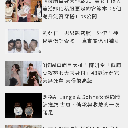
《母胎單身大作戰2》美女主持人
姜漢娜IG私服更是約會範本：5個
提升氣質穿搭Tips公開
劉亞仁「男男親密照」外流！神
秘男做勢索吻 真實關係引猜測
0修圖真面目太扯！陳妍希「低胸
高衩禮服大秀身材」43歲近況完
美無死角 美得很高級
朗格A. Lange & Söhne父親節時
計推薦 古風、傳承與收藏的一次
滿足