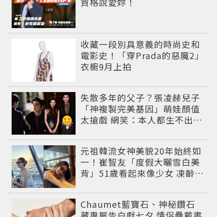
資格說愛妳！
收藏一段別具意義的時尚史和
電影史！「穿Prada的惡魔2」
衣櫥9月上拍
失散多年的父子？張凌赫兒子
「神複製完美基因」萌娃顏值
太搶戲 網笑：本人都生不出這
麼像
元祖韓流女神美貌20年始終如
一！崔智友「度假大曬雪白美
背」51歲看起來像少女 凍齡近
況震撼全網
Chaumet藍寶石、神秘鑽石
藏專屬告白獻七夕 情侶疊戴書