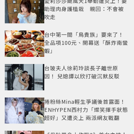
愛莉莎莎颱風天1舉動遭炎上！要
助理肉身護植栽 親回：不會被
吹走
台中第一間「鳥貴族」要來了！
全品項100元、開幕送「酥炸南蠻
蝦」
台玻夫人徐莉玲談長子離世原
因！ 兒媳譚以欣打破沉默反駁
捲粉絲Mina輕生爭議後首露面！
ENHYPEN西村力「燦笑揮手狀態
超好」又遭炎上 兩派網友戰翻