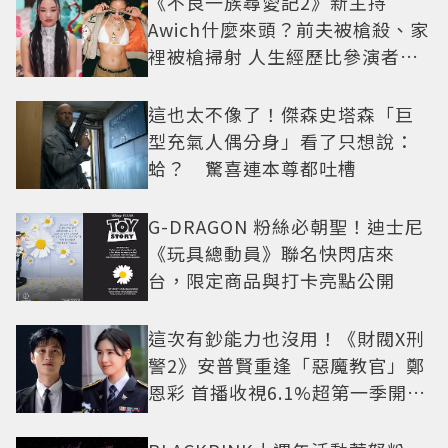
《不良一族尋愛記2》新主持
Awich什麼來頭？前夫被槍殺、家
裡被槍掃射 人生經歷比參演者還
抓馬！
這也太不像了！傑森史塔森「巨
型充氣人偶分身」看了只想說：
蛤？ 驚喜連本尊都吐槽
G-DRAGON 粉絲必朝聖！迪士尼
《玩具總動員》聯名快閃店來
台，限定商品與打卡亮點公開
這次有鈔能力也沒用！《財閥X刑
警2》安普賢重逢「惡魔教官」鄭
恩彩 首播收視6.1%超第一季開紅
盤