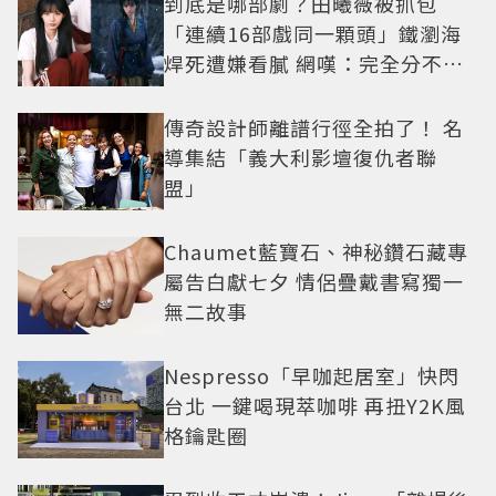
到底是哪部劇？田曦薇被抓包
「連續16部戲同一顆頭」鐵瀏海
焊死遭嫌看膩 網嘆：完全分不出
角色
傳奇設計師離譜行徑全拍了！ 名
導集結「義大利影壇復仇者聯
盟」
Chaumet藍寶石、神秘鑽石藏專
屬告白獻七夕 情侶疊戴書寫獨一
無二故事
Nespresso「早咖起居室」快閃
台北 一鍵喝現萃咖啡 再扭Y2K風
格鑰匙圈