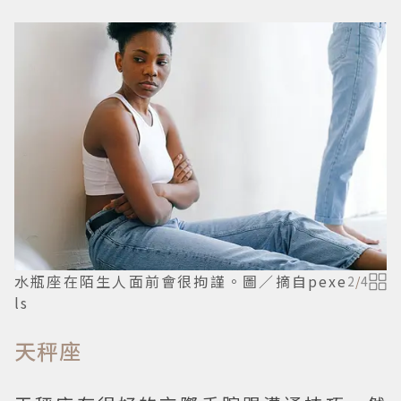
水瓶座在陌生人面前會很拘謹。圖／摘自pexe
2
/
4
ls
天秤座