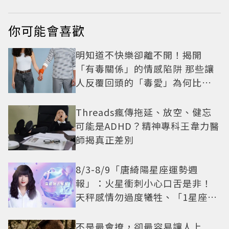
你可能會喜歡
明知道不快樂卻離不開！揭開
「有毒關係」的情感陷阱 那些讓
人反覆回頭的「毒愛」為何比菸
還難戒？
Threads瘋傳拖延、放空、健忘
可能是ADHD？精神專科王韋力醫
師揭真正差別
8/3-8/9「唐綺陽星座運勢週
報」：火星衝刺小心口舌是非！
天秤感情勿過度犧牲、「1星座」
有年下戀機會
不是最會撩，卻最容易讓人上