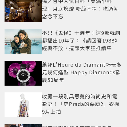
獨／台中人氣日料「美滿小料
理」月底熄燈 粉絲不捨：吃過就
念念不忘
不只《鬼怪》十週年！這9部韓劇
都播出10年了：《請回答1988》
經典不敗，這部大家狂推續集
蕭邦L'Heure du Diamant巧玩多
元幾何造型 Happy Diamonds歡
慶50周年
收藏一段別具意義的時尚史和電
影史！「穿Prada的惡魔2」衣櫥
9月上拍