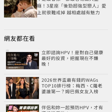
癮！3星座「後勁超強型戀人」愛
上就很難戒掉 越相處越有魅力
網友都在看
PR
立即諮詢HPV！是對自己健康
最好的投資，把握現在不嫌
晚！
2026世界盃最有錢的WAGs
TOP10排行榜：梅西、C羅老
婆誰第一？姆巴佩女友入榜
PR
伴侶和妳一起預防HPV，才有