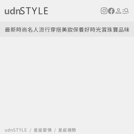
最新
時尚名人
流行穿搭
美妝保養
好時光
賞珠寶
品味
udnSTYLE
星座愛情
星座運勢