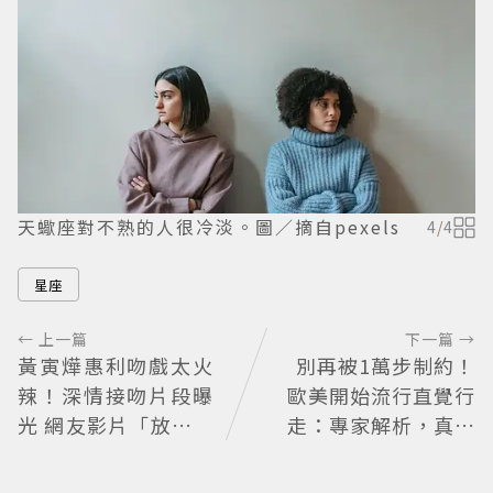
天蠍座對不熟的人很冷淡。圖／摘自pexels
4
/
4
星座
← 上一篇
下一篇 →
黃寅燁惠利吻戲太火
別再被1萬步制約！
辣！深情接吻片段曝
歐美開始流行直覺行
光 網友影片「放大調
走：專家解析，真正
亮」捕捉甜蜜瞬間
重要的不是步數，而
是「這件事」