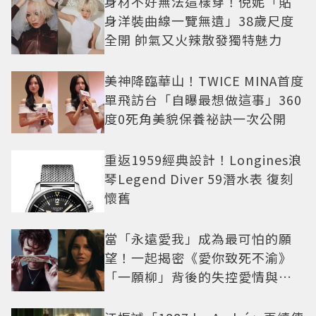
身材不好無法這樣穿！倪妮「貼
身洋裝曲線一覽無遺」38歲尺度
全開 帥氣又火辣散發獨特魅力
美神降臨華山！TWICE MINA首度
單飛訪台「自曝最想做這事」360
度0死角美貌保養祕訣一次公開
重返1959經典設計！Longines浪
琴Legend Diver 59潛水表 復刻
懷舊
當「永遠愛我」成為最可怕的願
望！一起揭密《愛你致死不渝》
「一願柳」背後的失控愛情與爆
紅之路