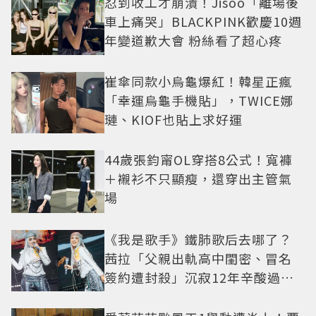
忍到收工才崩潰！Jisoo「離場後
車上痛哭」BLACKPINK歡慶10週
年變道歉大會 粉絲看了超心疼
崔傘同款小烏龜爆紅！韓星正瘋
「幸運烏龜手機貼」，TWICE娜
璉、KIOF也貼上求好運
44歲張鈞甯OL穿搭8公式！寬褲
＋襯衫不只顯瘦，還穿出主管氣
場
《我是歌手》鐵肺歌后去哪了？
茜拉「父親出軌高中閨密、冒名
簽約遭封殺」沉寂12年辛酸過往
曝光