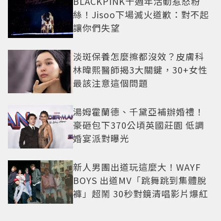
BLACKPINK十週年活動惹怒粉
絲！Jisoo下場滅火道歉：對不起
讓你們失望
淡斑保養怎麼擦都沒效？皮膚科
林暐熙醫師揭3大關鍵，30+女性
最該注意這個問題
湯姆霍蘭德、千黛亞補辦婚禮！
豪砸包下370公頃英國莊園 低調
婚宴派對曝光
新人男團出道玩這麼大！WAYF
BOYS 出道MV「跳舞跳到集體脫
褲」超鬧 30秒對鏡清唱影片爆紅