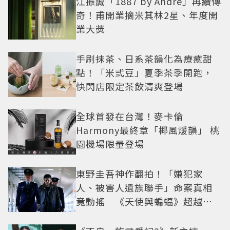
江振誠「1887 by André」再續傳
奇！甫開業摘米其林2星、年度開
業大獎
手刷抹茶、日系茶韻化為療癒甜
點！「米弎豆」夏季茶季開跑，
快閃店限定茶飲清爽登場
全球首發在台灣！麥卡倫
Harmony最終章「椰風煖韻」 桃
園機場限量登場
東野圭吾神作翻拍！「嫌犯家
人、被害人遺族聯手」命案真相
竟動搖 《天使與蝙蝠》超越懸
疑框架展開