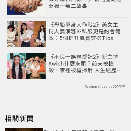
寫獨一無二故事
《母胎單身大作戰2》美女主
持人姜漢娜IG私服更是約會範
本：5個提升氣質穿搭Tips公
開
《不良一族尋愛記2》新主持
Awich什麼來頭？前夫被槍
殺、家裡被槍掃射 人生經歷比
參演者還抓馬！
Recommended by
相關新聞