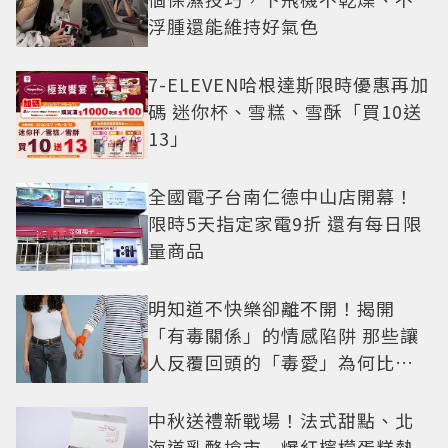
浮腫還能維持好氣色
7-ELEVEN哈根達斯限時優惠再加
碼 迷你杯、雪糕、雪酥「買10送
13」
全國電子台南仁德中山店開幕！
限時5天指定家電9折 還有每日限
量商品
明知道不快樂卻離不開！揭開
「有毒關係」的情感陷阱 那些讓
人反覆回頭的「毒愛」為何比菸
還難戒？
中秋送禮新戰場！法式甜點、北
海道乳酪搶市 爆紅檸檬蛋糕熱