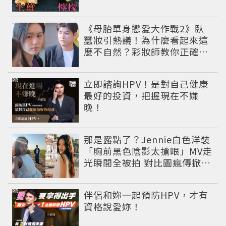
《母胎單身戀愛大作戰2》臥
蠶妝引熱議！為什麼看起來這
麼不自然？彩妝師教你正確畫
法
PR
立即諮詢HPV！是對自己健康
最好的投資，把握現在不嫌
晚！
那是露點了？Jennie白色洋裝
「胸前黑色陰影太搶眼」MV走
光瞬間全被拍 對比圖瘋傳掀論
戰
PR
伴侶和妳一起預防HPV，才有
資格說愛妳！