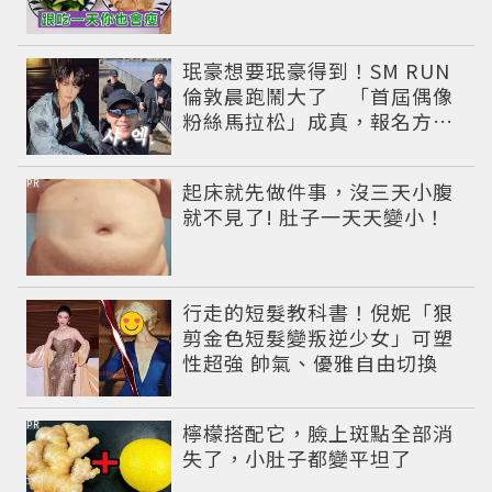
珉豪想要珉豪得到！SM RUN
倫敦晨跑鬧大了 「首屆偶像
粉絲馬拉松」成真，報名方式
公開
PR
起床就先做件事，沒三天小腹
就不見了! 肚子一天天變小！
行走的短髮教科書！倪妮「狠
剪金色短髮變叛逆少女」可塑
性超強 帥氣、優雅自由切換
PR
檸檬搭配它，臉上斑點全部消
失了，小肚子都變平坦了