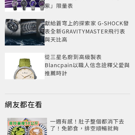
紫」限量表
獻給蒼穹上的探索家 G-SHOCK發
表全新GRAVITYMASTER飛行表
與天比高
從三星名廚到高級製表
Blancpain以職人信念詮釋父愛與
推薦時計
網友都在看
PR
一週有感！肚子整個都消下去
了！免節食，排空順暢就夠