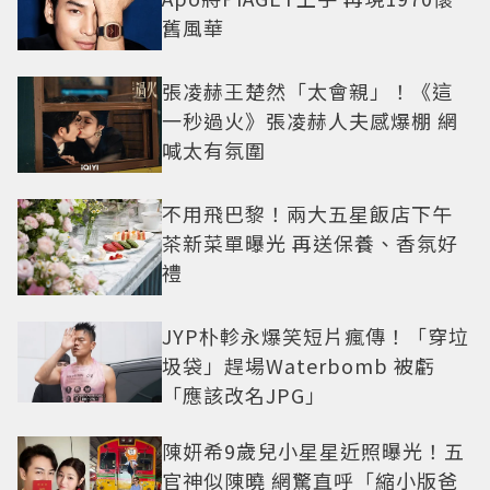
舊風華
張凌赫王楚然「太會親」！《這
一秒過火》張凌赫人夫感爆棚 網
喊太有氛圍
不用飛巴黎！兩大五星飯店下午
茶新菜單曝光 再送保養、香氛好
禮
JYP朴軫永爆笑短片瘋傳！「穿垃
圾袋」趕場Waterbomb 被虧
「應該改名JPG」
陳妍希9歲兒小星星近照曝光！五
官神似陳曉 網驚直呼「縮小版爸