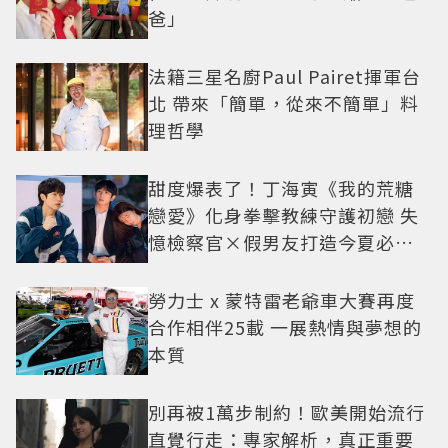
爸」
法籍三星名廚Paul Pairet揮軍台
北 帶來「簡單，從來不簡單」料
理哲學
甜度爆表了！丁海寅《我的荒糖
戀愛》化身拳擊教練守護初戀 失
憶檢察官×假男友打造今夏必看
小甜劇
勞力士 x 蒙特雷老爺車大賽再度
合作相伴25載 一展熱情與夢想的
本質
別再被1萬步制約！歐美開始流行
直覺行走：專家解析，真正重要