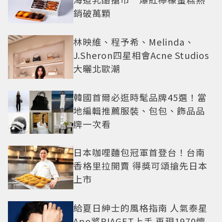
銷破萬顆
林映維、程予希、Melinda、
J.Sheron四星相會Acne Studios
大曬北歐潮
韓國首爾必逛時髦品牌45選！當
地編輯推薦服裝、包包、飾品品
牌一次看
日本咖哩麵包冠軍首登台！台南
香格里拉開賣 得獎可頌搶先日本
上市
給夏日紳士的風格指南 人氣泰星
Apo將PIAGET上手 再現1970懷