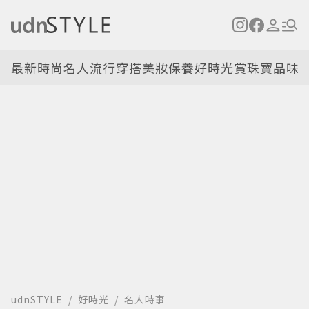
最新
時尚名人
流行穿搭
美妝保養
好時光
賞珠寶
品味
udnSTYLE
好時光
名人時事