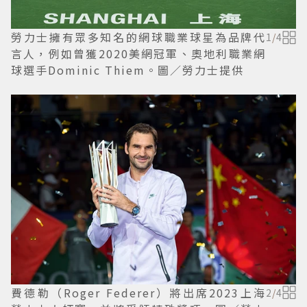
勞力士擁有眾多知名的網球職業球星為品牌代
1
/
4
言人，例如曾獲2020美網冠軍、奧地利職業網
球選手Dominic Thiem。圖／勞力士提供
費德勒（Roger Federer）將出席2023上海
2
/
4