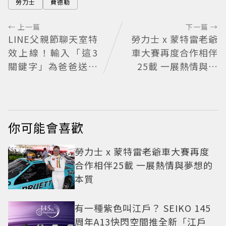
勞力士
費德勒
← 上一篇
下一篇 →
LINE父親節聊天室特
勞力士 x 蒙特雷老爺
效上線！輸入「這3
車大賽再度合作相伴
關鍵字」為爸爸送上
25載 一展熱情與夢
歡樂祝福
想的本質
你可能會喜歡
勞力士 x 蒙特雷老爺車大賽再度
合作相伴25載 一展熱情與夢想的
本質
有一種紫色叫江戶？ SEIKO 145
周年A13快閃空間推全新「江戶