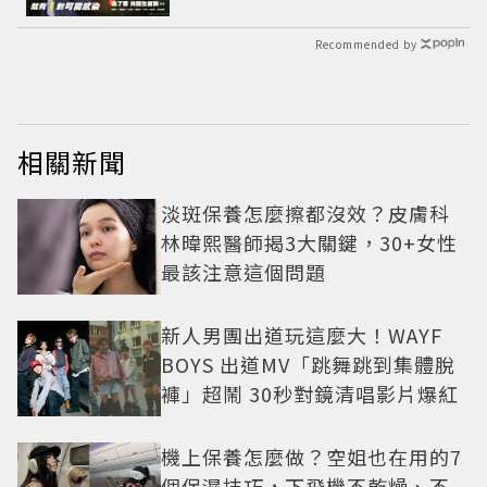
Recommended by
相關新聞
淡斑保養怎麼擦都沒效？皮膚科
林暐熙醫師揭3大關鍵，30+女性
最該注意這個問題
新人男團出道玩這麼大！WAYF
BOYS 出道MV「跳舞跳到集體脫
褲」超鬧 30秒對鏡清唱影片爆紅
機上保養怎麼做？空姐也在用的7
個保濕技巧，下飛機不乾燥、不