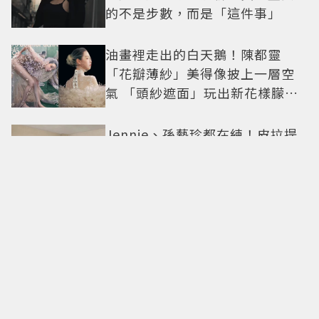
的不是步數，而是「這件事」
油畫裡走出的白天鵝！陳都靈
「花瓣薄紗」美得像披上一層空
氣 「頭紗遮面」玩出新花樣朦朧
美感太仙
Jennie、孫藝珍都在練！皮拉提
斯不是瘦身運動，教練揭9大迷
思、選課真相
這就是天團待遇？BLACKPINK十
周年見面會「僅抽40人參與」報
名開始到截止僅9小時粉絲怒了😡
GD權志龍私下反差萌曝光！遇大
聲公秒變乖弟弟 與法師合照再掀