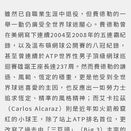
雖然已自職業生涯中退役，但費德勒的一
舉一動仍廣受全世界球迷關心。費德勒曾
在美網寫下連續2004至2008年的五連霸紀
錄，以及溫布頓網球公開賽的八冠紀錄，
甚至曾連續於ATP世界性男子頂級網球巡
迴賽雄踞王座長達237周。然而費德勒的謙
遜、風範、恆定的穩重，更是他受到全世
界球迷喜愛的主因，也反應出一如勞力士
追求恆定、精準的風格精神；而艾卡拉茲
（Carlos Alcaraz）則是近年如火箭般竄
紅的小球王，除了站上ATP排名首位，更
改寫了過去由「三巨頭」（Big 3）主宰的