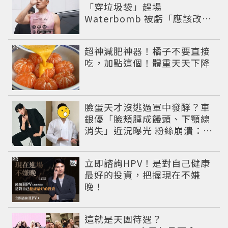
「穿垃圾袋」趕場
Waterbomb 被虧「應該改名
JPG」
PR
超神減肥神器！橘子不要直接
吃，加點這個！體重天天下降
臉蛋天才沒逃過軍中發酵？車
銀優「臉頰腫成饅頭、下顎線
消失」近況曝光 粉絲崩潰：空
氣有酵母😭
PR
立即諮詢HPV！是對自己健康
最好的投資，把握現在不嫌
晚！
這就是天團待遇？