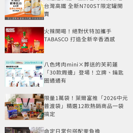
台灣高鐵 全新N700ST限定罐開
賣
火辣開喝！絕對伏特加攜手
TABASCO 打造全新辛香酒感
八色烤肉mini×葬送的芙莉蓮
「30款周邊」登場！立牌、鑰匙
圈通通有
限量1萬袋！萊爾富推「2026中元
普渡袋」精選12款熱銷商品一袋
搞定
命定日常包搭配零負擔