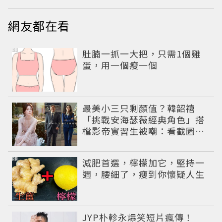
網友都在看
PR
肚腩一抓一大把，只需1個雞
蛋，用一個瘦一個
最美小三只剩顏值？韓韶禧
「挑戰安海瑟薇經典角色」搭
檔影帝實習生被嘲：看截圖就
感受到演技
PR
減肥首選，檸檬加它，堅持一
週，腰細了，瘦到你懷疑人生
JYP朴軫永爆笑短片瘋傳！