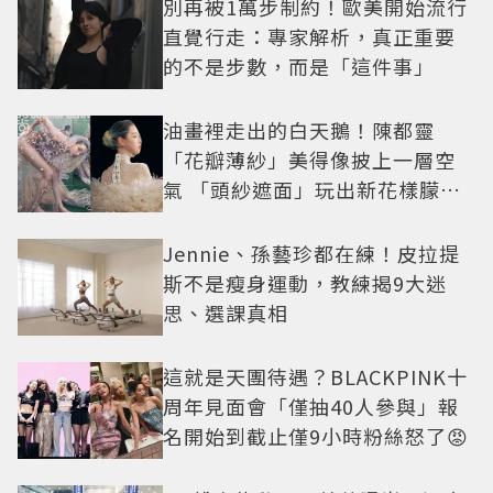
別再被1萬步制約！歐美開始流行
直覺行走：專家解析，真正重要
的不是步數，而是「這件事」
油畫裡走出的白天鵝！陳都靈
「花瓣薄紗」美得像披上一層空
氣 「頭紗遮面」玩出新花樣朦朧
美感太仙
Jennie、孫藝珍都在練！皮拉提
斯不是瘦身運動，教練揭9大迷
思、選課真相
這就是天團待遇？BLACKPINK十
周年見面會「僅抽40人參與」報
名開始到截止僅9小時粉絲怒了😡