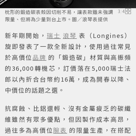
枕形的鍛造碳表殼因切削不易，讓表款雖未強調
3
/
4
限量、但將為少量到台上市。圖／浪琴表提供
新年剛開始，
瑞士
浪琴
表（Longines）
旋即發表了一款全新設計，使用過往常見
於高價位
品牌
的「鍛造碳」材質與高振頻
的36,000轉機芯，訂價落在5,000瑞士法
郎以內折合台幣約16萬，成為開春以降、
中價位的話題之選。
抗腐蝕、比鋁還輕、沒有金屬疲乏的碳纖
維雖然有眾多優點，但因製作成本高昂，
過往多為高價位
腕表
的限量生產，在搭配