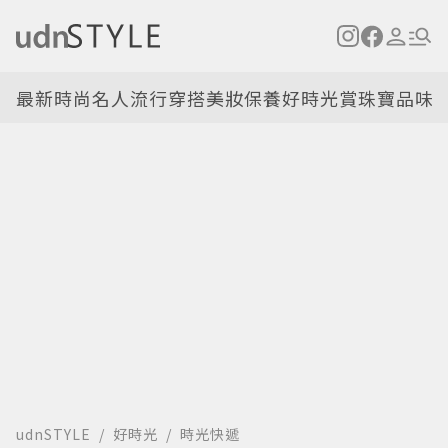
最新
時尚名人
流行穿搭
美妝保養
好時光
賞珠寶
品味
udnSTYLE
好時光
時光快遞