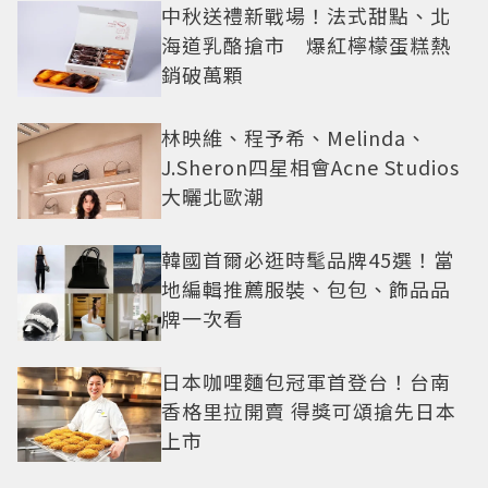
中秋送禮新戰場！法式甜點、北
海道乳酪搶市 爆紅檸檬蛋糕熱
銷破萬顆
林映維、程予希、Melinda、
J.Sheron四星相會Acne Studios
大曬北歐潮
韓國首爾必逛時髦品牌45選！當
地編輯推薦服裝、包包、飾品品
牌一次看
日本咖哩麵包冠軍首登台！台南
香格里拉開賣 得獎可頌搶先日本
上市