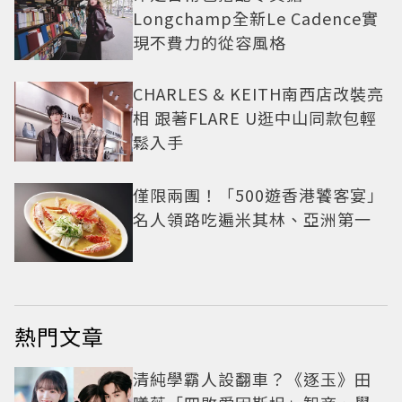
Longchamp全新Le Cadence實
現不費力的從容風格
CHARLES & KEITH南西店改裝亮
相 跟著FLARE U逛中山同款包輕
鬆入手
僅限兩團！「500遊香港饕客宴」
名人領路吃遍米其林、亞洲第一
熱門文章
清純學霸人設翻車？《逐玉》田