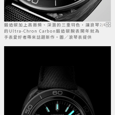
鍛造碳加上高振頻、深潛的三重特色，讓浪琴
2
/
4
的Ultra-Chron Carbon鍛造碳腕表開年就為
手表愛好者帶來話題新作。圖／浪琴表提供