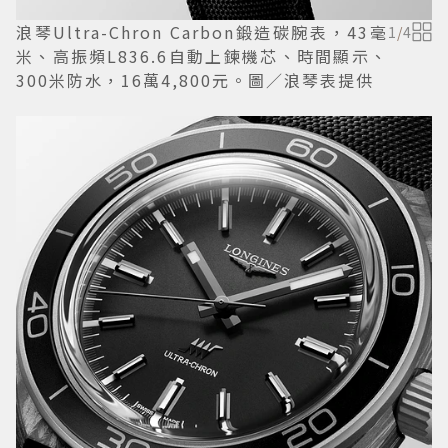
浪琴Ultra-Chron Carbon鍛造碳腕表，43毫
1
/
4
米、高振頻L836.6自動上鍊機芯、時間顯示、
300米防水，16萬4,800元。圖／浪琴表提供