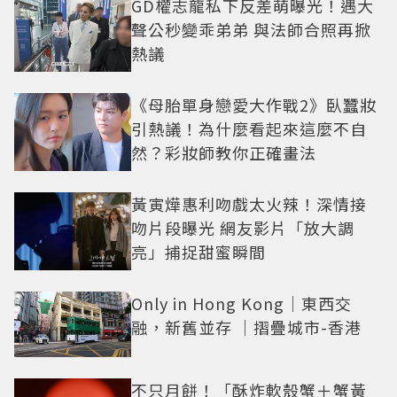
GD權志龍私下反差萌曝光！遇大
聲公秒變乖弟弟 與法師合照再掀
熱議
《母胎單身戀愛大作戰2》臥蠶妝
引熱議！為什麼看起來這麼不自
然？彩妝師教你正確畫法
黃寅燁惠利吻戲太火辣！深情接
吻片段曝光 網友影片「放大調
亮」捕捉甜蜜瞬間
Only in Hong Kong｜東西交
融，新舊並存 ｜摺疊城市-香港
不只月餅！「酥炸軟殼蟹＋蟹黃