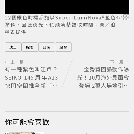
12個銀色時標都施以Super-LumiNova®藍色
4
/
4
塗料，因此夜光下也能清楚讀取時間。圖／浪
琴表提供
瑞士
腕表
品牌
浪琴
← 上一篇
下一篇 →
有一種紫色叫江戶？
金秀賢回歸動作曝
SEIKO 145周年A13
光！10月海外見面會
快閃空間推全新「江
登場 2萬人場地引關
戶紫」限量表
注
你可能會喜歡