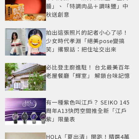
醬」、「特調肉品＋調味鹽」中
秋送創意
拍出這張照片的記者小心了🤣！
少女時代孝淵「絕美pose變搞
笑」撂狠話：把住址交出來
必比登主廚進駐！ 台北最美百年
老屋餐廳「輝室」 解鎖台味記憶
有一種紫色叫江戶？ SEIKO 145
周年A13快閃空間推全新「江戶
紫」限量表
HOLA「夏出清」開跑！精選4萬