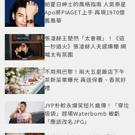
給夏日紳士的風格指南 人氣泰星
Apo將PIAGET上手 再現1970懷
舊風華
張凌赫王楚然「太會親」！《這
一秒過火》張凌赫人夫感爆棚 網
喊太有氛圍
不用飛巴黎！兩大五星飯店下午
茶新菜單曝光 再送保養、香氛好
禮
JYP朴軫永爆笑短片瘋傳！「穿垃
圾袋」趕場Waterbomb 被虧
「應該改名JPG」