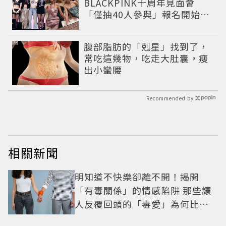
BLACKPINK十周年見面會
「僅抽40人參與」報名開始到
截止僅9小時粉絲怒了😡
PR
腹部脂肪的「剋星」找到了，
常吃這幾物，吃走大肚囊，瘦
出小蠻腰
Recommended by
相關新聞
明知道不快樂卻離不開！揭開
「有毒關係」的情感陷阱 那些讓
人反覆回頭的「毒愛」為何比菸
還難戒？