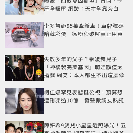
曦薇「四敗愛因斯坦」智商、學
歷全輾壓 網酸：天才全靠旁白
李多慧砸85萬牽新車！車牌號碼
暗藏彩蛋 鐵粉秒破解真正用意
失散多年的父子？張凌赫兒子
「神複製完美基因」萌娃顏值太
搶戲 網笑：本人都生不出這麼像
柯佳嬿罕見表態挺公視！預算恐
遭刪凍逾10億 發聲掀網友熱議
陳妍希9歲兒小星星近照曝光！五