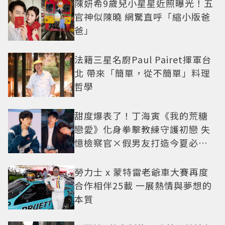
陳妍希9歲兒小星星近照曝光！五
官神似陳曉 網驚直呼「縮小版爸
爸」
法籍三星名廚Paul Pairet揮軍台
北 帶來「簡單，從不簡單」料理
哲學
甜度爆表了！丁海寅《我的荒糖
戀愛》化身拳擊教練守護初戀 失
憶檢察官×假男友打造今夏必看
小甜劇
勞力士 x 蒙特雷老爺車大賽再度
合作相伴25載 一展熱情與夢想的
本質