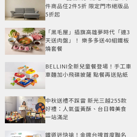
件商品任2件5折 限定門市絕版品
5折起
「黑毛屋」插旗高雄夢時代「連3
天送肉盤」！ 樂多多送40組鐵板
燒套餐
BELLINI全新兒童餐登場！手工車
車麵加小飛碟披薩 點餐再送貼紙
中秋送禮不踩雷 新光三越255款
好禮：人氣蛋黃酥、台日韓美食
一站滿足
鐵道迷快搶！金牌台啤首度聯名