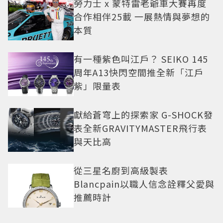
勞力士 x 蒙特雷老爺車大賽再度
合作相伴25載 一展熱情與夢想的
本質
有一種紫色叫江戶？ SEIKO 145
周年A13快閃空間推全新「江戶
紫」限量表
獻給蒼穹上的探索家 G-SHOCK發
表全新GRAVITYMASTER飛行表
與天比高
從三星名廚到高級製表
Blancpain以職人信念詮釋父愛與
推薦時計