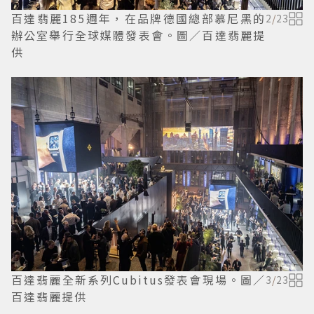
百達翡麗185週年，在品牌德國總部慕尼黑的
2
/
23
辦公室舉行全球媒體發表會。圖／百達翡麗提
供
百達翡麗全新系列Cubitus發表會現場。圖／
3
/
23
百達翡麗提供