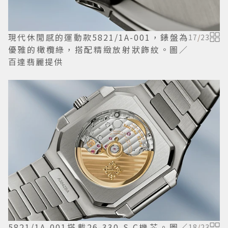
現代休閒感的運動款5821/1A-001，錶盤為
17
/
23
優雅的橄欖綠，搭配精緻放射狀飾紋。圖／
百達翡麗提供
5821/1A-001搭載26‑330 S C機芯。圖／
18
/
23