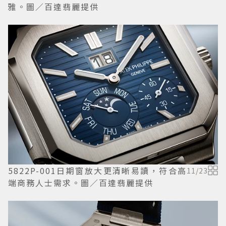
雅。圖／百達翡麗提供
5822P-001日期窗放大更清晰易讀，符合高
11
/
23
端商務人士需求。圖／百達翡麗提供