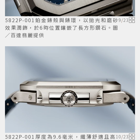
5822P-001鉑金錶殼與錶環，以拋光和磨砂
9
/
23
效果潤飾，於6時位置鑲嵌了長方形鑽石。圖
／百達翡麗提供
5822P-001厚度為9.6毫米，纖薄舒適且高
10
/
23