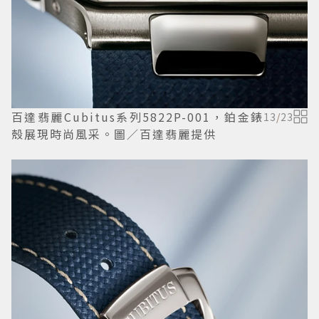
百達翡麗Cubitus系列5822P-001，鉑金錶
13
/
23
殼展現時尚風采。圖／百達翡麗提供