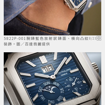
5822P-001腕錶藍色放射狀錶面、橫向凸紋
8
/
23
裝飾。圖／百達翡麗提供