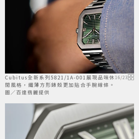
Cubitus全新系列5821/1A-001展現品味休
16
/
23
閒風格，纖薄方形錶殼更加貼合手腕線條。
圖／百達翡麗提供