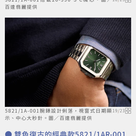
百達翡麗提供
5821/1A-001腕錶設計俐落，視窗式日期顯
19
/
23
示、中心大秒針。圖／百達翡麗提供
● 雙色復古的經典款5821/1AR-001