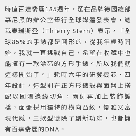
時值百達翡麗185週年，選在品牌德國總部
慕尼黑的辦公室舉行全球媒體發表會，總
裁泰瑞斯登（Thierry Stern）表示，「全
球85%的手錶都是圓形的，從我年輕時開
始，我就一直挑戰自己，希望在收藏中也
能擁有一款漂亮的方形手錶。所以我們就
這樣開始了。」耗時六年的研發機芯、四
年設計，造型則在正方形錶殼與面盤上搭
配以圓潤邊緣切角，兩側再加上裝飾護
橋，面盤採用獨特的橫向凸紋，優雅又富
現代感，三款型號除了創新功能，也都擁
有百達翡麗的DNA。