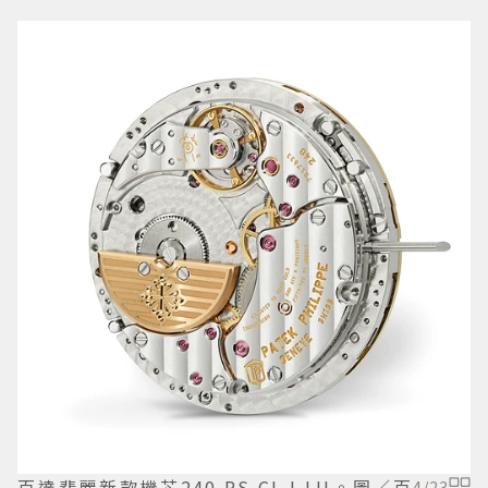
百達翡麗新款機芯240 PS CI J LU。圖／百
4
/
23