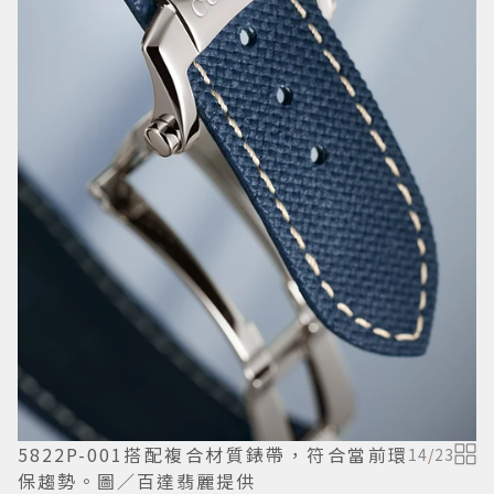
5822P-001搭配複合材質錶帶，符合當前環
14
/
23
保趨勢。圖／百達翡麗提供