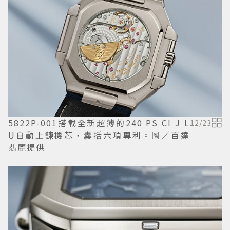
5822P-001搭載全新超薄的240 PS CI J L
12
/
23
U自動上鍊機芯，囊括六項專利。圖／百達
翡麗提供