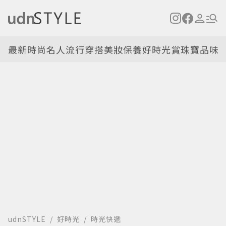
最新
時尚名人
流行穿搭
美妝保養
好時光
賞珠寶
品味
udnSTYLE
好時光
時光快遞