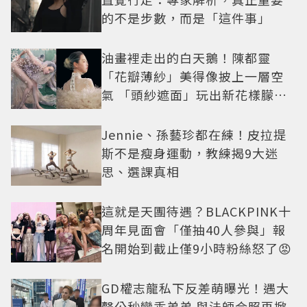
的不是步數，而是「這件事」
油畫裡走出的白天鵝！陳都靈
「花瓣薄紗」美得像披上一層空
氣 「頭紗遮面」玩出新花樣朦朧
美感太仙
Jennie、孫藝珍都在練！皮拉提
斯不是瘦身運動，教練揭9大迷
思、選課真相
這就是天團待遇？BLACKPINK十
周年見面會「僅抽40人參與」報
名開始到截止僅9小時粉絲怒了😡
GD權志龍私下反差萌曝光！遇大
聲公秒變乖弟弟 與法師合照再掀