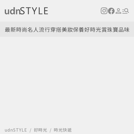
最新
時尚名人
流行穿搭
美妝保養
好時光
賞珠寶
品味
udnSTYLE
好時光
時光快遞