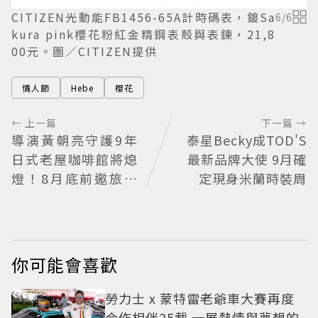
CITIZEN光動能FB1456-65A計時碼表，鍍Sa
6
/
6
kura pink櫻花粉紅金精鋼表殼與表鍊，21,8
00元。圖／CITIZEN提供
情人節
Hebe
櫻花
← 上一篇
下一篇 →
導演黃朝亮守護9年
泰星Becky成TOD'S
日式老屋咖啡館將熄
最新品牌大使 9月確
燈！8月底前邀旅人
定現身米蘭時裝周
最後告別
你可能會喜歡
勞力士 x 蒙特雷老爺車大賽再度
合作相伴25載 一展熱情與夢想的