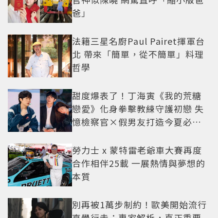
爸」
法籍三星名廚Paul Pairet揮軍台
北 帶來「簡單，從不簡單」料理
哲學
甜度爆表了！丁海寅《我的荒糖
戀愛》化身拳擊教練守護初戀 失
憶檢察官×假男友打造今夏必看
小甜劇
勞力士 x 蒙特雷老爺車大賽再度
合作相伴25載 一展熱情與夢想的
本質
別再被1萬步制約！歐美開始流行
直覺行走：專家解析，真正重要