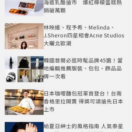
海道乳酪搶市 爆紅檸檬蛋糕熱
銷破萬顆
林映維、程予希、Melinda、
J.Sheron四星相會Acne Studios
大曬北歐潮
韓國首爾必逛時髦品牌45選！當
地編輯推薦服裝、包包、飾品品
牌一次看
日本咖哩麵包冠軍首登台！台南
香格里拉開賣 得獎可頌搶先日本
上市
給夏日紳士的風格指南 人氣泰星