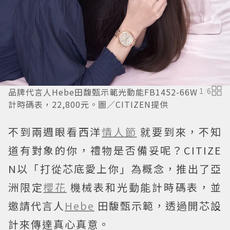
品牌代言人Hebe田馥甄示範光動能FB1452-66W
1
/
6
計時碼表，22,800元。圖／CITIZEN提供
不到兩週眼看西洋
情人節
就要到來，不知
道有對象的你，禮物是否備妥呢？CITIZE
N以「打從芯底愛上你」為概念，推出了亞
洲限定
櫻花
機械表和光動能計時碼表，並
邀請代言人
Hebe
田馥甄示範，透過開芯設
計來傳達真心真意。