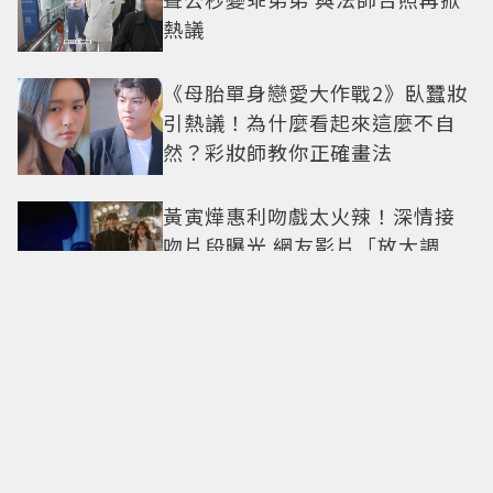
熱議
《母胎單身戀愛大作戰2》臥蠶妝
引熱議！為什麼看起來這麼不自
然？彩妝師教你正確畫法
黃寅燁惠利吻戲太火辣！深情接
吻片段曝光 網友影片「放大調
亮」捕捉甜蜜瞬間
Only in Hong Kong｜東西交
融，新舊並存 ｜摺疊城市-香港
不只月餅！「酥炸軟殼蟹＋蟹黃
醬」、「特調肉品＋調味鹽」中