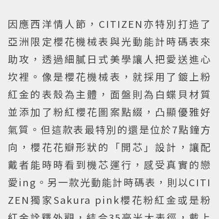
因應西洋情人節，CITIZEN亦特別打造了
亞洲限定櫻花機械表與光動能計時碼表來
助攻，透過細膩日式美學讓人把愛送進心
坎裡。像是櫻花機械表，就採用了鍍上粉
紅金的表殼為主體，面盤則為白蝶貝材質
並添加了粉紅櫻花圖案點綴，凸顯優雅好
氣質。但這款表最特別的還是位於7點鐘方
向，櫻花花瓣形狀的「開芯」設計，讓配
戴者能時時看到機芯運行，感受真實的戀
愛ing。另一款光動能計時碼表，則以CITI
ZEN獨家Sakura pink櫻花粉紅金或是粉
紅金詮釋外觀，結合35毫米大表徑，戴上