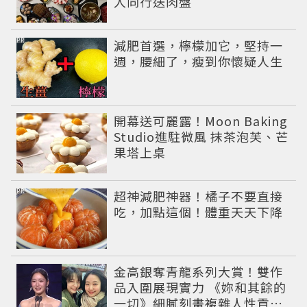
人同行送肉盤
PR
減肥首選，檸檬加它，堅持一
週，腰細了，瘦到你懷疑人生
開幕送可麗露！Moon Baking
Studio進駐微風 抹茶泡芙、芒
果塔上桌
PR
超神減肥神器！橘子不要直接
吃，加點這個！體重天天下降
金高銀奪青龍系列大賞！雙作
品入圍展現實力 《妳和其餘的
一切》細膩刻畫複雜人性貢獻