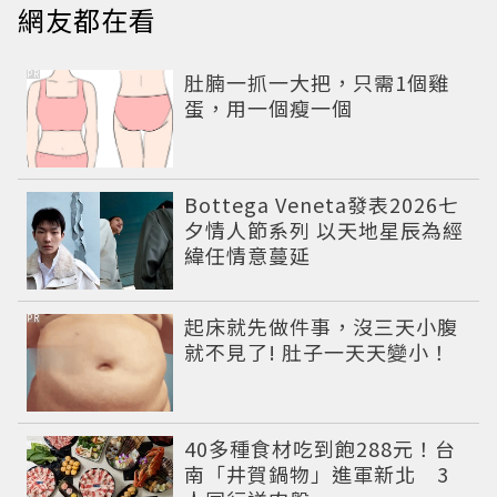
網友都在看
PR
肚腩一抓一大把，只需1個雞
蛋，用一個瘦一個
Bottega Veneta發表2026七
夕情人節系列 以天地星辰為經
緯任情意蔓延
PR
起床就先做件事，沒三天小腹
就不見了! 肚子一天天變小！
40多種食材吃到飽288元！台
南「井賀鍋物」進軍新北 3