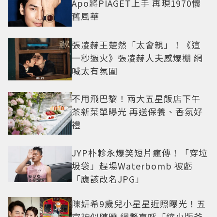
Apo將PIAGET上手 再現1970懷
舊風華
張凌赫王楚然「太會親」！《這
一秒過火》張凌赫人夫感爆棚 網
喊太有氛圍
不用飛巴黎！兩大五星飯店下午
茶新菜單曝光 再送保養、香氛好
禮
JYP朴軫永爆笑短片瘋傳！「穿垃
圾袋」趕場Waterbomb 被虧
「應該改名JPG」
陳妍希9歲兒小星星近照曝光！五
官神似陳曉 網驚直呼「縮小版爸