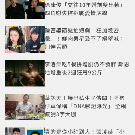
徐康俊「交往10年婚前雙出軌」
四角戀失控挑戰愛情底線
陸富婆砸錢拍短劇「狂加親密
戲」！鮮肉男星受不了絕望喊：
別伸舌頭
李濬榮吃5餐拼增肌仍不發胖 鄭恩
地增重後2週狂甩9公斤
華語天王爆出私生子傳聞！陸狗
仔卓偉稱「DNA驗證曝光」 全網
瘋猜3字大咖
真的是從小帥到大！張凌赫「小