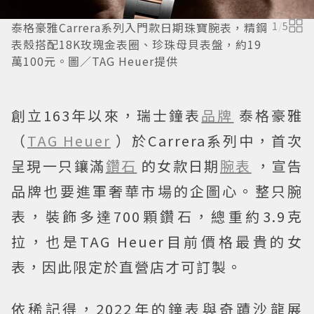
泰格豪雅Carrera系列入門款日期珠寶腕表，精鋼
1
/
5
表殼搭配18K玫瑰金表圈、珍珠母貝表盤，約19
萬100元。圖／TAG Heuer提供
創立163年以來，瑞士鐘表
品牌
泰格豪雅
（
TAG Heuer
）於Carrera系列中，首次
呈現一只鑲滿
鑽石
的女款日期
腕表
，宣告
品牌也要進軍奢華市場的企圖心。整只腕
表，裝飾多達700顆鑽石，總重約3.9克
拉，也是TAG Heuer目前價格最貴的女
表，因此限定於直營店才可訂製。
依稀記得，2022年的鐘表與奇蹟沙龍展