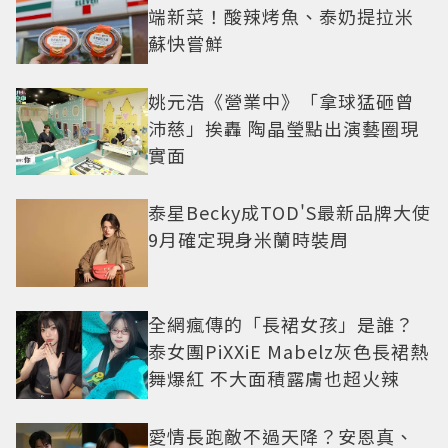
端新菜！酸辣烤魚、泰奶提拉米
蘇快嘗鮮
姚元浩《營業中》「拿球猛砸曾
沛慈」挨轟 陶晶瑩點出演藝圈現
實面
泰星Becky成TOD'S最新品牌大使
9月確定現身米蘭時裝周
全網瘋傳的「長裙女孩」是誰？
泰女團PiXXiE Mabelz灰色長裙熱
舞爆紅 不大面積露膚也超火辣
愛情長跑敵不過天降？安恩真、