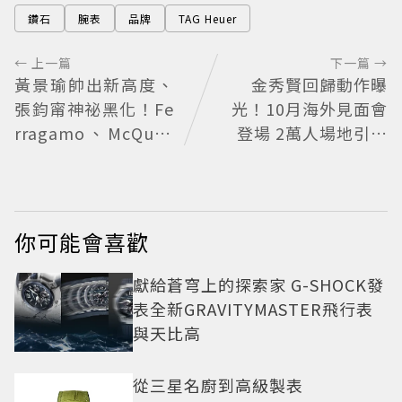
鑽石
腕表
品牌
TAG Heuer
← 上一篇
下一篇 →
黃景瑜帥出新高度、
金秀賢回歸動作曝
張鈞甯神祕黑化！Fe
光！10月海外見面會
rragamo、McQuee
登場 2萬人場地引關
n藝術風新形象
注
你可能會喜歡
獻給蒼穹上的探索家 G-SHOCK發
表全新GRAVITYMASTER飛行表
與天比高
從三星名廚到高級製表