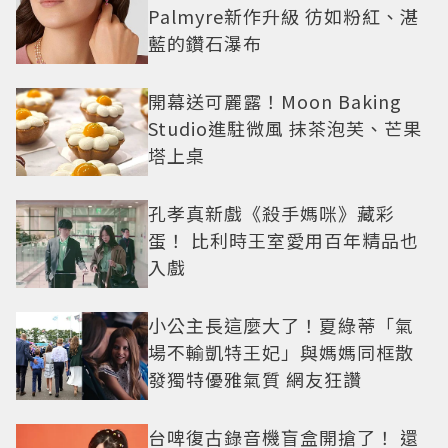
Palmyre新作升級 彷如粉紅、湛
藍的鑽石瀑布
開幕送可麗露！Moon Baking
Studio進駐微風 抹茶泡芙、芒果
塔上桌
孔孝真新戲《殺手媽咪》藏彩
蛋！ 比利時王室愛用百年精品也
入戲
小公主長這麼大了！夏綠蒂「氣
場不輸凱特王妃」與媽媽同框散
發獨特優雅氣質 網友狂讚
台啤復古錄音機盲盒開搶了！ 還