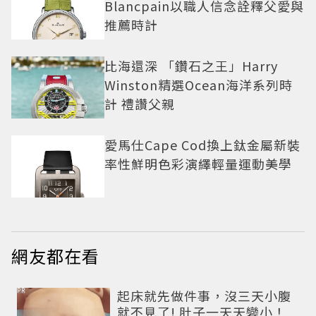
Blancpain以職人信念詮釋父愛與
推薦時計
比海還深 「鑽石之王」Harry
Winston精選Ocean海洋系列時
計 禮讚父親
愛馬仕Cape Cod換上鈦金屬新裝
率性鮮明色彩演繹輕量運動美學
網友都在看
PR
起床就先做件事，沒三天小腹
就不見了! 肚子一天天變小！