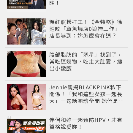
晚！
爆紅照樣打工！《金特務》徐
貹旼「章魚燒店0遮掩工作」
店長嚇到：妳怎麼會在這？
PR
腹部脂肪的「剋星」找到了，
常吃這幾物，吃走大肚囊，瘦
出小蠻腰
Jennie親揭BLACKPINK私下
關係！「我和這些女孩一起長
大」一句話團魂全開 她們是彼
此最強後盾
PR
伴侶和妳一起預防HPV，才有
資格說愛妳！