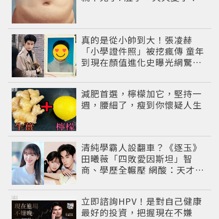
真的是從小帥到大！張凌赫
「小學證件照」被挖瘋傳 童年
到現在顏值進化史曝光網驚：
完全等比例長大
PR
減肥首選，檸檬加它，堅持一
週，腰細了，瘦到你懷疑人生
清純學霸人設翻車？《逐玉》
田曦薇「四敗愛因斯坦」智
商、學歷全輾壓 網酸：天才全
靠旁白
PR
立即諮詢HPV！是對自己健康
最好的投資，把握現在不嫌