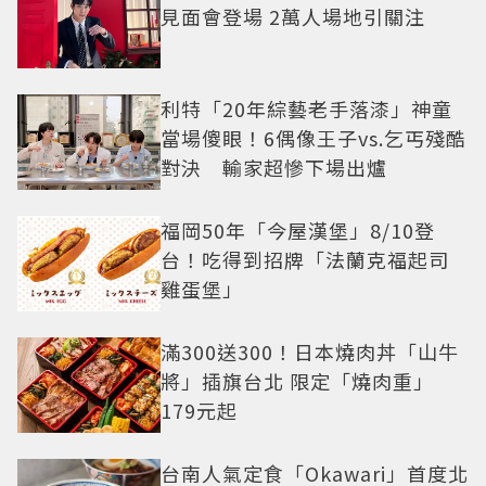
見面會登場 2萬人場地引關注
利特「20年綜藝老手落漆」神童
當場傻眼！6偶像王子vs.乞丐殘酷
對決 輸家超慘下場出爐
福岡50年「今屋漢堡」8/10登
台！吃得到招牌「法蘭克福起司
雞蛋堡」
滿300送300！日本燒肉丼「山牛
將」插旗台北 限定「燒肉重」
179元起
台南人氣定食「Okawari」首度北