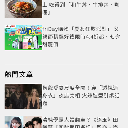
上 吃得到「和牛丼、牛排丼、咖
哩」
friDay購物「夏殺狂歡派對」 父
親節精選好禮限時4.4折起、七夕
甜寵價
熱門文章
肯爺愛妻尺度全開！穿「透視連
身衣」夜店亮相 火辣造型引爆話
題
清純學霸人設翻車？《逐玉》田
曦薇「四敗愛因斯坦」智商、學