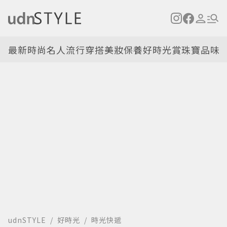
最新
時尚名人
流行穿搭
美妝保養
好時光
賞珠寶
品味
udnSTYLE
好時光
時光快遞