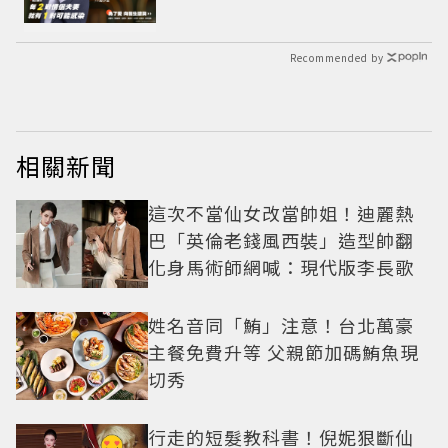
Recommended by
相關新聞
這次不當仙女改當帥姐！迪麗熱
巴「英倫老錢風西裝」造型帥翻
化身馬術師網喊：現代版李長歌
姓名音同「鮪」注意！台北萬豪
主餐免費升等 父親節加碼鮪魚現
切秀
行走的短髮教科書！倪妮狠斷仙