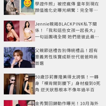
學證件照」被挖瘋傳 童年到現在
顏值進化史曝光網驚：完全等比
例長大
Jennie親揭BLACKPINK私下關
係！「我和這些女孩一起長大」
一句話團魂全開 她們是彼此最強
後盾
父親節送禮告別傳統禮品！超有
意義男性珠寶成新世代爸爸時尚
首選
50歲莎莉賽隆美得太誇張！一轉
身「裸背開到腰下」身材瘦到0死
角 逆天狀態根本不像年過半百
金秀賢回歸動作曝光！10月海外