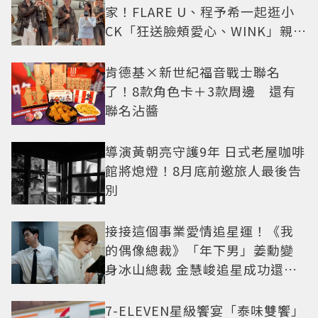
家！FLARE U、程予希一起逛小
CK「狂送臉頰愛心、WINK」親曝
中山站私藏必逛名單
肯德基×新世紀福音戰士聯名
了！8款角色卡＋3款周邊 還有
聯名沾醬
導演黃朝亮守護9年 日式老屋咖啡
館將熄燈！8月底前邀旅人最後告
別
接接這個事業愛情追星運！《我
的偶像總裁》「年下男」姜勳變
身冰山總裁 金慧峻追星成功還偶
遇愛情
7-ELEVEN星級饗宴「泰味雙饗」