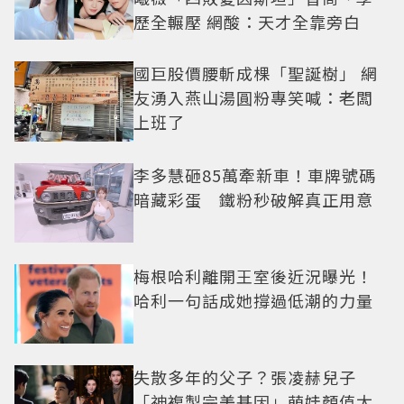
歷全輾壓 網酸：天才全靠旁白
國巨股價腰斬成棵「聖誕樹」 網
友湧入燕山湯圓粉專笑喊：老闆
上班了
李多慧砸85萬牽新車！車牌號碼
暗藏彩蛋 鐵粉秒破解真正用意
梅根哈利離開王室後近況曝光！
哈利一句話成她撐過低潮的力量
失散多年的父子？張凌赫兒子
「神複製完美基因」萌娃顏值太