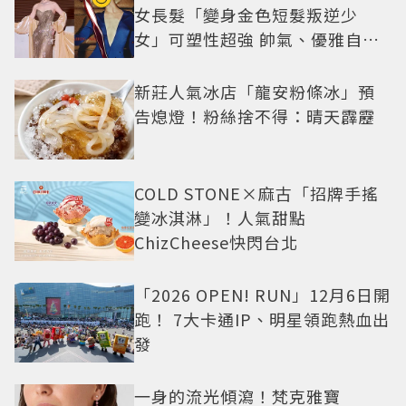
女長髮「變身金色短髮叛逆少
女」可塑性超強 帥氣、優雅自由
切換
新莊人氣冰店「龍安粉條冰」預
告熄燈！粉絲捨不得：晴天霹靂
COLD STONE×麻古「招牌手搖
變冰淇淋」！人氣甜點
ChizCheese快閃台北
「2026 OPEN! RUN」12月6日開
跑！ 7大卡通IP、明星領跑熱血出
發
一身的流光傾瀉！梵克雅寶