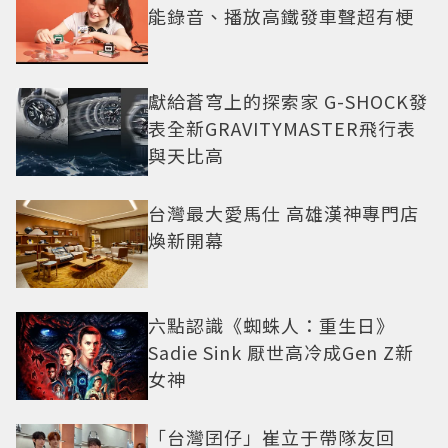
能錄音、播放高鐵發車聲超有梗
獻給蒼穹上的探索家 G-SHOCK發
表全新GRAVITYMASTER飛行表
與天比高
台灣最大愛馬仕 高雄漢神專門店
煥新開幕
六點認識《蜘蛛人：重生日》
Sadie Sink 厭世高冷成Gen Z新
女神
「台灣囝仔」崔立于帶隊友回