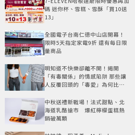
7-ELEVEN哈根達斯限時優惠再加
碼 迷你杯、雪糕、雪酥「買10送
13」
全國電子台南仁德中山店開幕！
限時5天指定家電9折 還有每日限
量商品
明知道不快樂卻離不開！揭開
「有毒關係」的情感陷阱 那些讓
人反覆回頭的「毒愛」為何比菸
還難戒？
中秋送禮新戰場！法式甜點、北
海道乳酪搶市 爆紅檸檬蛋糕熱
銷破萬顆