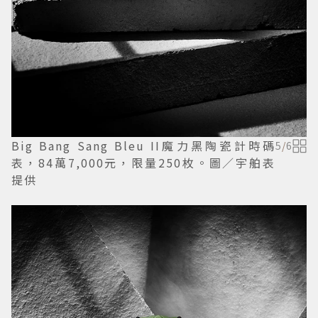
Big Bang Sang Bleu II魔力黑陶瓷計時碼
5
/
6
表，84萬7,000元，限量250枚。圖／宇舶表
提供