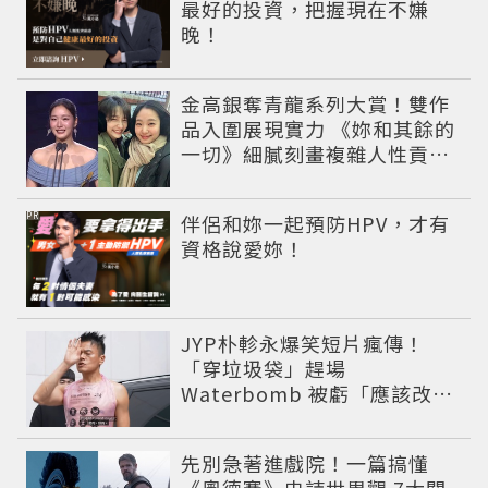
最好的投資，把握現在不嫌
晚！
金高銀奪青龍系列大賞！雙作
品入圍展現實力 《妳和其餘的
一切》細膩刻畫複雜人性貢獻
大賞級演技
PR
伴侶和妳一起預防HPV，才有
資格說愛妳！
JYP朴軫永爆笑短片瘋傳！
「穿垃圾袋」趕場
Waterbomb 被虧「應該改名
JPG」
先別急著進戲院！一篇搞懂