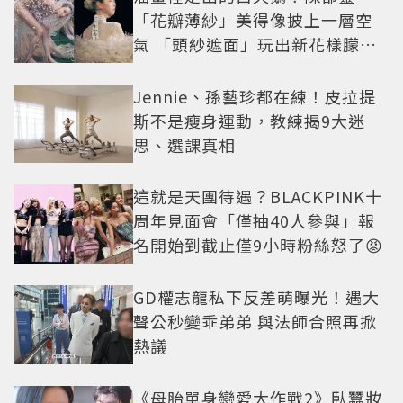
「花瓣薄紗」美得像披上一層空
氣 「頭紗遮面」玩出新花樣朦朧
美感太仙
Jennie、孫藝珍都在練！皮拉提
斯不是瘦身運動，教練揭9大迷
思、選課真相
這就是天團待遇？BLACKPINK十
周年見面會「僅抽40人參與」報
名開始到截止僅9小時粉絲怒了😡
GD權志龍私下反差萌曝光！遇大
聲公秒變乖弟弟 與法師合照再掀
熱議
《母胎單身戀愛大作戰2》臥蠶妝