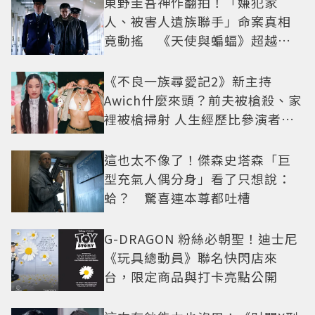
東野圭吾神作翻拍！「嫌犯家
人、被害人遺族聯手」命案真相
竟動搖 《天使與蝙蝠》超越懸
疑框架展開
《不良一族尋愛記2》新主持
Awich什麼來頭？前夫被槍殺、家
裡被槍掃射 人生經歷比參演者還
抓馬！
這也太不像了！傑森史塔森「巨
型充氣人偶分身」看了只想說：
蛤？ 驚喜連本尊都吐槽
G-DRAGON 粉絲必朝聖！迪士尼
《玩具總動員》聯名快閃店來
台，限定商品與打卡亮點公開