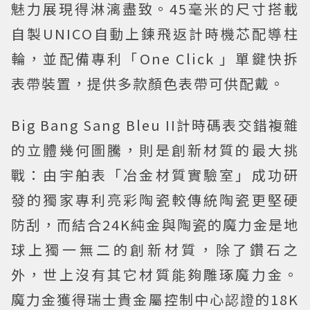
魅力展現得淋漓盡致。45毫米的尺寸搭載
自製UNICO自動上鍊飛返計時機芯配導柱
輪，並配備專利「One Click 」單鍵快拆
表帶裝置，提供多款顏色表帶可供配戴。
Big Bang Sang Bleu II計時碼表交錯複雜
的立體幾何圖騰，則是創新材質的最大挑
戰：由宇舶表「冶金材質實驗室」成功研
發的獨家專利亮彩陶瓷較傳統陶瓷更堅硬
防刮，而結合24K純金與陶瓷的魔力金是地
球上獨一無二的創新材質，除了鑽石之
外，世上沒有其它材質能夠雕琢魔力金。
魔力金獲得瑞士貴金屬控制中心認證的18K