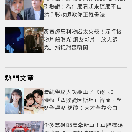
引熱議！為什麼看起來這麼不自
然？彩妝師教你正確畫法
黃寅燁惠利吻戲太火辣！深情接
吻片段曝光 網友影片「放大調
亮」捕捉甜蜜瞬間
熱門文章
清純學霸人設翻車？《逐玉》田
曦薇「四敗愛因斯坦」智商、學
歷全輾壓 網酸：天才全靠旁白
李多慧砸85萬牽新車！車牌號碼