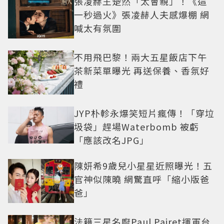
張凌赫王楚然「太會親」！《這
一秒過火》張凌赫人夫感爆棚 網
喊太有氛圍
不用飛巴黎！兩大五星飯店下午
茶新菜單曝光 再送保養、香氛好
禮
JYP朴軫永爆笑短片瘋傳！「穿垃
圾袋」趕場Waterbomb 被虧
「應該改名JPG」
陳妍希9歲兒小星星近照曝光！五
官神似陳曉 網驚直呼「縮小版爸
爸」
法籍三星名廚Paul Pairet揮軍台