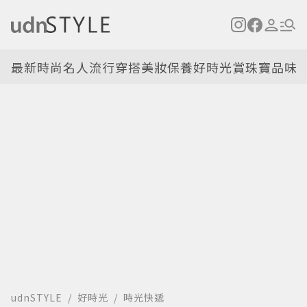
最新
時尚名人
流行穿搭
美妝保養
好時光
賞珠寶
品味
udnSTYLE
好時光
時光快遞