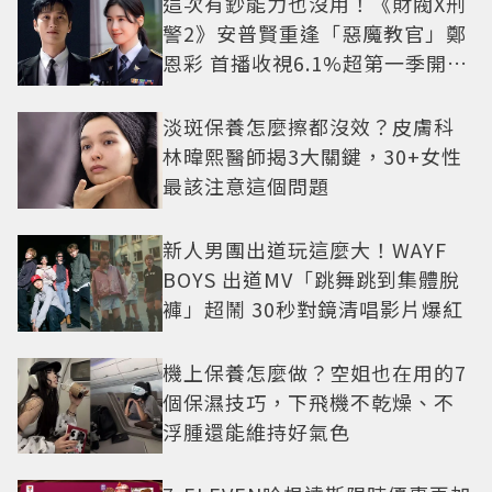
這次有鈔能力也沒用！《財閥X刑
警2》安普賢重逢「惡魔教官」鄭
恩彩 首播收視6.1%超第一季開紅
盤
淡斑保養怎麼擦都沒效？皮膚科
林暐熙醫師揭3大關鍵，30+女性
最該注意這個問題
新人男團出道玩這麼大！WAYF
BOYS 出道MV「跳舞跳到集體脫
褲」超鬧 30秒對鏡清唱影片爆紅
機上保養怎麼做？空姐也在用的7
個保濕技巧，下飛機不乾燥、不
浮腫還能維持好氣色