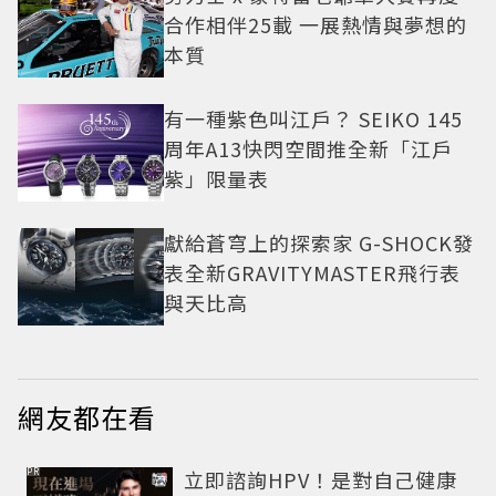
合作相伴25載 一展熱情與夢想的
本質
有一種紫色叫江戶？ SEIKO 145
周年A13快閃空間推全新「江戶
紫」限量表
獻給蒼穹上的探索家 G-SHOCK發
表全新GRAVITYMASTER飛行表
與天比高
網友都在看
PR
立即諮詢HPV！是對自己健康