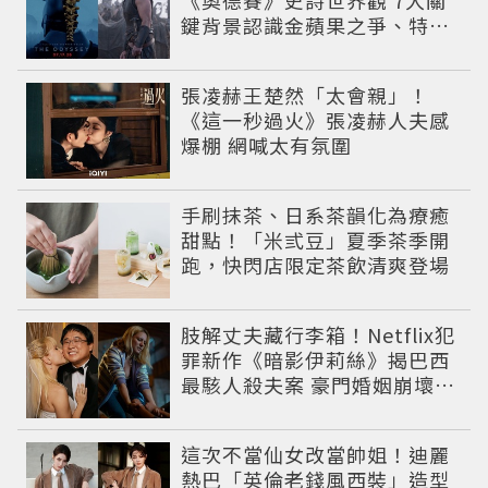
《奧德賽》史詩世界觀 7大關
鍵背景認識金蘋果之爭、特洛
伊戰爭與英雄悲劇
張凌赫王楚然「太會親」！
《這一秒過火》張凌赫人夫感
爆棚 網喊太有氛圍
手刷抹茶、日系茶韻化為療癒
甜點！「米弎豆」夏季茶季開
跑，快閃店限定茶飲清爽登場
肢解丈夫藏行李箱！Netflix犯
罪新作《暗影伊莉絲》揭巴西
最駭人殺夫案 豪門婚姻崩壞釀
致命慘劇
這次不當仙女改當帥姐！迪麗
熱巴「英倫老錢風西裝」造型