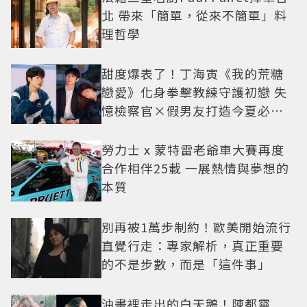
北 帶來「簡單，從來不簡單」料
理哲學
甜度爆表了！丁海寅《我的荒糖
戀愛》化身拳擊教練守護初戀 失
憶檢察官×假男友打造今夏必看
小甜劇
勞力士 x 蒙特雷老爺車大賽再度
合作相伴25載 一展熱情與夢想的
本質
別再被1萬步制約！歐美開始流行
直覺行走：專家解析，真正重要
的不是步數，而是「這件事」
油畫裡走出的白天鵝！陳都靈