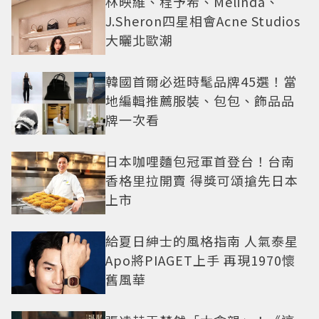
林映維、程予希、Melinda、
J.Sheron四星相會Acne Studios
大曬北歐潮
韓國首爾必逛時髦品牌45選！當
地編輯推薦服裝、包包、飾品品
牌一次看
日本咖哩麵包冠軍首登台！台南
香格里拉開賣 得獎可頌搶先日本
上市
給夏日紳士的風格指南 人氣泰星
Apo將PIAGET上手 再現1970懷
舊風華