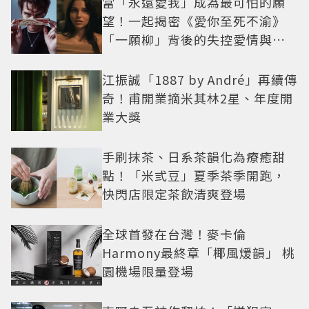
當「永遠愛我」成為最可怕的願
望！一起揭密《愛你至死不渝》
「一願柳」背後的失控愛情與爆
紅之路
江振誠「1887 by André」再續傳
奇！甫開業摘米其林2星、年度開
業大獎
手刷抹茶、日系茶韻化為療癒甜
點！「米弎豆」夏季茶季開跑，
快閃店限定茶飲清爽登場
全球首發在台灣！麥卡倫
Harmony最終章「椰風煖韻」 桃
園機場限量登場