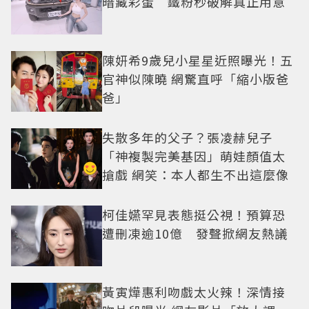
暗藏彩蛋 鐵粉秒破解真正用意
陳妍希9歲兒小星星近照曝光！五
官神似陳曉 網驚直呼「縮小版爸
爸」
失散多年的父子？張凌赫兒子
「神複製完美基因」萌娃顏值太
搶戲 網笑：本人都生不出這麼像
柯佳嬿罕見表態挺公視！預算恐
遭刪凍逾10億 發聲掀網友熱議
黃寅燁惠利吻戲太火辣！深情接