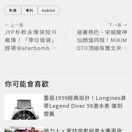
刺青
專利
Hublot
← 上一篇
下一篇 →
JYP朴軫永爆笑短片
迪麗熱巴、宋威龍神
瘋傳！「穿垃圾袋」
仙顏值同框！MIKIM
趕場Waterbomb 被
OTO頂級珠寶北京亞
虧「應該改名JPG」
洲首展
你可能會喜歡
重返1959經典設計！Longines浪
琴Legend Diver 59潛水表 復刻
懷舊
勞力士 x 蒙特雷老爺車大賽再度