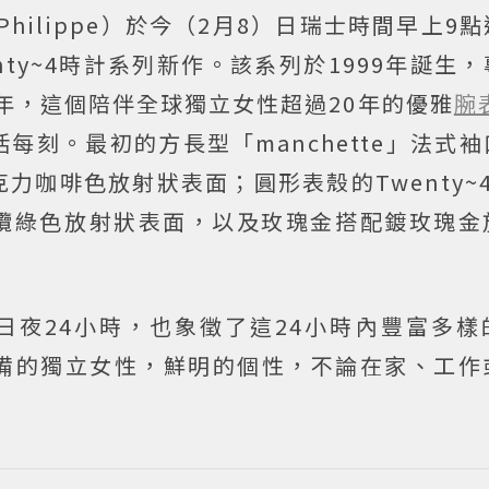
k Philippe）於今（2月8）日瑞士時間早上9
ty~4時計系列新作。該系列於1999年誕生
1年，這個陪伴全球獨立女性超過20年的優雅
腕
每刻。最初的方長型「manchette」法式
咖啡色放射狀表面；圓形表殼的Twenty~4 
橄欖綠色放射狀表面，以及玫瑰金搭配鍍玫瑰金
一天日夜24小時，也象徵了這24小時內豐富多
備的獨立女性，鮮明的個性，不論在家、工作