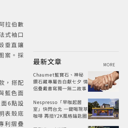
上阿拉伯數
金法式袖口
殼垂直鑲
圖案。採
最新文章
MORE
Chaumet藍寶石、神秘
鑽石藏專屬告白獻七夕 情
鏽鋼款，搭配
侶疊戴書寫獨一無二故事
與藍色面
Nespresso「早咖起居
面6點設
室」快閃台北 一鍵喝現萃
透明表殼底
咖啡 再扭Y2K風格鑰匙圈
新專利摺疊