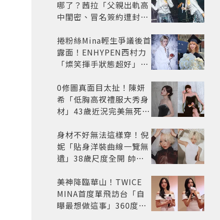
哪了？茜拉「父親出軌高
中閨密、冒名簽約遭封
殺」沉寂12年辛酸過往曝
光
捲粉絲Mina輕生爭議後首
露面！ENHYPEN西村力
「燦笑揮手狀態超好」又
遭炎上 兩派網友戰翻
0修圖真面目太扯！陳妍
希「低胸高衩禮服大秀身
材」43歲近況完美無死角
美得很高級
身材不好無法這樣穿！倪
妮「貼身洋裝曲線一覽無
遺」38歲尺度全開 帥氣
又火辣散發獨特魅力
美神降臨華山！TWICE
MINA首度單飛訪台「自
曝最想做這事」360度0
死角美貌保養祕訣一次公