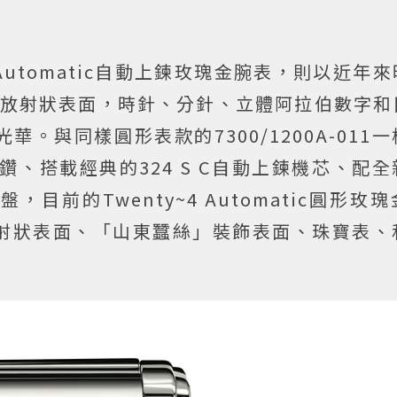
y~4 Automatic自動上鍊玫瑰金腕表，則以近
鍍玫瑰金放射狀表面，時針、分針、立體阿拉伯數字
。與同樣圓形表款的7300/1200A-011
美鑽、搭載經典的324 S C自動上鍊機芯、配
前的Twenty~4 Automatic圓形玫
射狀表面、「山東蠶絲」裝飾表面、珠寶表、