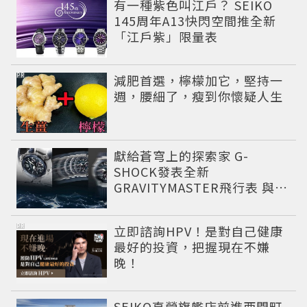
有一種紫色叫江戶？ SEIKO
145周年A13快閃空間推全新
「江戶紫」限量表
PR
減肥首選，檸檬加它，堅持一
週，腰細了，瘦到你懷疑人生
獻給蒼穹上的探索家 G-
SHOCK發表全新
GRAVITYMASTER飛行表 與天
比高
PR
立即諮詢HPV！是對自己健康
最好的投資，把握現在不嫌
晚！
SEIKO直營旗艦店前進西門町