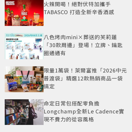
火辣開喝！絕對伏特加攜手
TABASCO 打造全新辛香酒感
八色烤肉mini×葬送的芙莉蓮
「30款周邊」登場！立牌、鑰匙
圈通通有
限量1萬袋！萊爾富推「2026中元
普渡袋」精選12款熱銷商品一袋
搞定
命定日常包搭配零負擔
Longchamp全新Le Cadence實
現不費力的從容風格