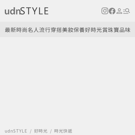
最新
時尚名人
流行穿搭
美妝保養
好時光
賞珠寶
品味
udnSTYLE
好時光
時光快遞