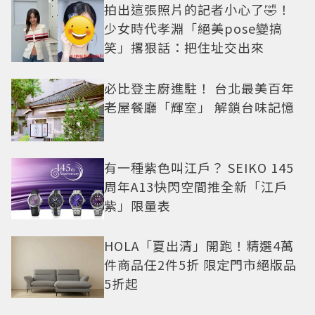
拍出這張照片的記者小心了🤣！
少女時代孝淵「絕美pose變搞
笑」撂狠話：把住址交出來
必比登主廚進駐！ 台北最美百年
老屋餐廳「輝室」 解鎖台味記憶
有一種紫色叫江戶？ SEIKO 145
周年A13快閃空間推全新「江戶
紫」限量表
HOLA「夏出清」開跑！精選4萬
件商品任2件5折 限定門市絕版品
5折起