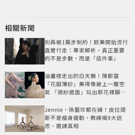
相關新聞
別再被1萬步制約！歐美開始流行
直覺行走：專家解析，真正重要
的不是步數，而是「這件事」
油畫裡走出的白天鵝！陳都靈
「花瓣薄紗」美得像披上一層空
氣 「頭紗遮面」玩出新花樣朦朧
美感太仙
Jennie、孫藝珍都在練！皮拉提
斯不是瘦身運動，教練揭9大迷
思、選課真相