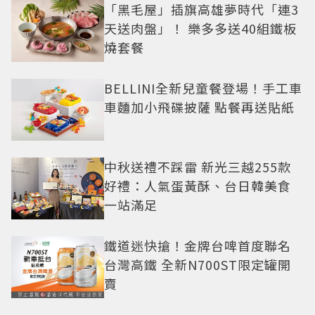
「黑毛屋」插旗高雄夢時代「連3
天送肉盤」！ 樂多多送40組鐵板
燒套餐
BELLINI全新兒童餐登場！手工車
車麵加小飛碟披薩 點餐再送貼紙
中秋送禮不踩雷 新光三越255款
好禮：人氣蛋黃酥、台日韓美食
一站滿足
鐵道迷快搶！金牌台啤首度聯名
台灣高鐵 全新N700ST限定罐開
賣