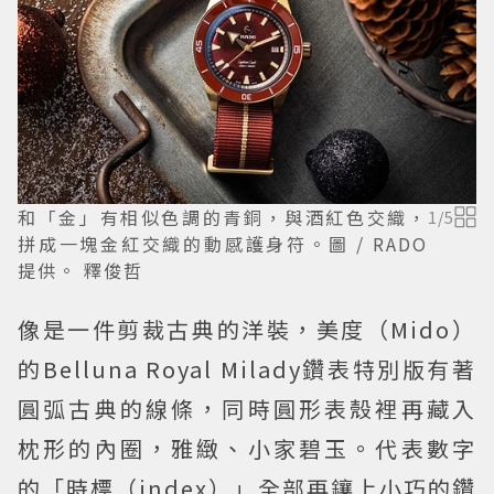
和「金」有相似色調的青銅，與酒紅色交織，
1
/
5
拼成一塊金紅交織的動感護身符。圖 / RADO
提供。 釋俊哲
像是一件剪裁古典的洋裝，美度（Mido）
的Belluna Royal Milady鑽表特別版有著
圓弧古典的線條，同時圓形表殼裡再藏入
枕形的內圈，雅緻、小家碧玉。代表數字
的「時標（index）」全部再鑲上小巧的鑽