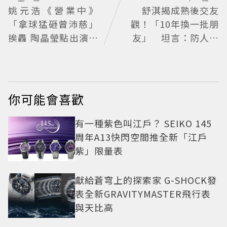
姚元浩《營業中》
舒淇揭成熟後交友
「拿球猛砸曾沛慈」
觀！「10年換一批朋
挨轟 陶晶瑩點出演藝
友」 坦言：防人之
圈現實面
心不可無
你可能會喜歡
有一種紫色叫江戶？ SEIKO 145
周年A13快閃空間推全新「江戶
紫」限量表
獻給蒼穹上的探索家 G-SHOCK發
表全新GRAVITYMASTER飛行表
與天比高