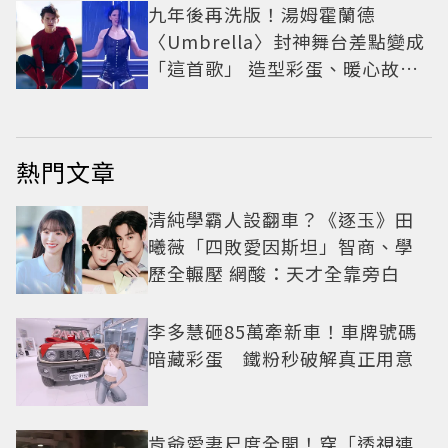
九年後再洗版！湯姆霍蘭德
〈Umbrella〉封神舞台差點變成
「這首歌」 造型彩蛋、暖心故事
一次公開
熱門文章
清純學霸人設翻車？《逐玉》田
曦薇「四敗愛因斯坦」智商、學
歷全輾壓 網酸：天才全靠旁白
李多慧砸85萬牽新車！車牌號碼
暗藏彩蛋 鐵粉秒破解真正用意
肯爺愛妻尺度全開！穿「透視連