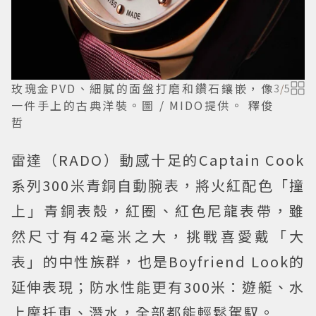
玫瑰金PVD、細膩的面盤打磨和鑽石鑲嵌，像
3
/
5
一件手上的古典洋裝。圖 / MIDO提供。 釋俊
哲
雷達（RADO）動感十足的Captain Cook
系列300米青銅自動腕表，將火紅配色「撞
上」青銅表殼，紅圈、紅色尼龍表帶，雖
然尺寸有42毫米之大，挑戰喜愛戴「大
表」的中性族群，也是Boyfriend Look的
延伸表現；防水性能更有300米：遊艇、水
上摩托車、潛水，全部都能輕鬆駕馭。