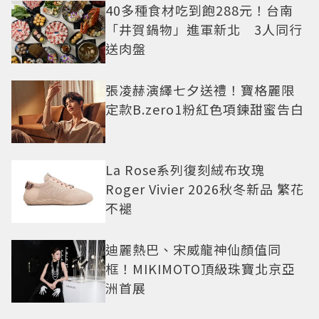
40多種食材吃到飽288元！台南
「井賀鍋物」進軍新北 3人同行
送肉盤
張凌赫演繹七夕送禮！寶格麗限
定款B.zero1粉紅色項鍊甜蜜告白
La Rose系列復刻絨布玫瑰
Roger Vivier 2026秋冬新品 繁花
不褪
迪麗熱巴、宋威龍神仙顏值同
框！MIKIMOTO頂級珠寶北京亞
洲首展