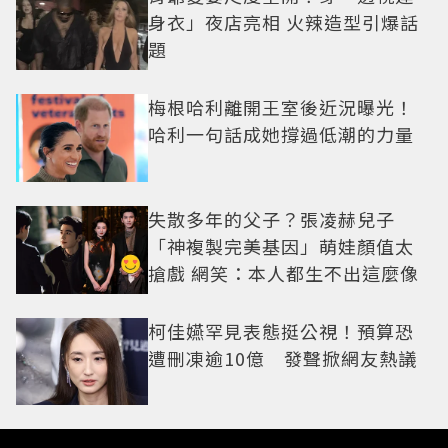
身衣」夜店亮相 火辣造型引爆話
題
梅根哈利離開王室後近況曝光！
哈利一句話成她撐過低潮的力量
失散多年的父子？張凌赫兒子
「神複製完美基因」萌娃顏值太
搶戲 網笑：本人都生不出這麼像
柯佳嬿罕見表態挺公視！預算恐
遭刪凍逾10億 發聲掀網友熱議