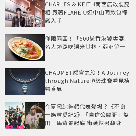
CHARLES & KEITH南西店改裝亮
相 跟著FLARE U逛中山同款包輕
鬆入手
僅限兩團！「500遊香港饕客宴」
名人領路吃遍米其林、亞洲第一
CHAUMET感官之旅！A Journey
through Nature頂級珠寶看見植
物香氣
今夏戀綜神顏代表登場？《不良
一族尋愛記2》「自信公關哥」塩
田一馬背景起底 街頭辣男翻身當
老闆