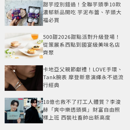
甜芋控別錯過！全聯芋頭季10款
濃郁新品開吃 芋泥布蕾、芋頭大
福必買
500甜2026甜點派對升級登場！
從策展系西點到國宴級美味名店
齊聚
卡地亞父親節獻禮！LOVE手環、
Tank腕表 摩登新意演繹永不退流
行經典
18億也救不了打工人體質？李浚
赫「爽中樂透頭獎」財富自由照
樣上班 西裝社畜帥出新高度