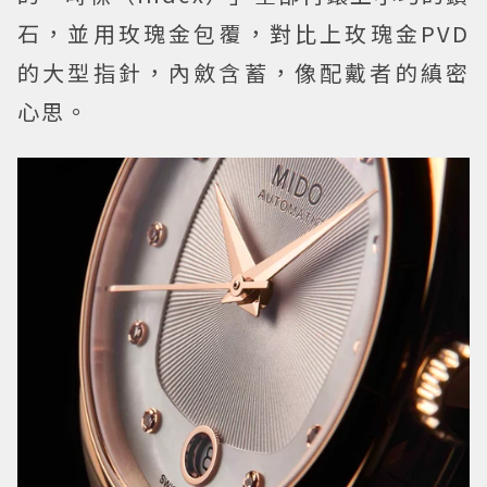
石，並用玫瑰金包覆，對比上玫瑰金PVD
的大型指針，內斂含蓄，像配戴者的縝密
心思。