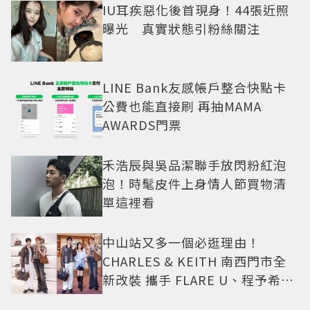
IU耳疾惡化後首現身！44張近照
曝光 真實狀態引粉絲關注
LINE Bank友感帳戶整合快點卡
公費也能直接刷 再抽MAMA
AWARDS門票
禾浩辰與吳品潔聯手放閃粉紅泡
泡！時髦皮件上身情人節買物清
單這裡看
中山站又多一個必逛理由！
CHARLES & KEITH 南西門市全
新改裝 攜手 FLARE U、程予希演
繹秋季時尚