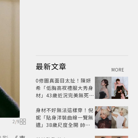
最新文章
MORE
0修圖真面目太扯！陳妍
希「低胸高衩禮服大秀身
材」43歲近況完美無死角
美得很高級
身材不好無法這樣穿！倪
妮「貼身洋裝曲線一覽無
2
/
9
遺」38歲尺度全開 帥氣
又火辣散發獨特魅力