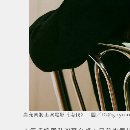
高允貞將出演電影《南伐》。圖／IG@goyoun