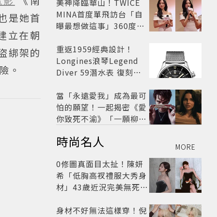
電影
《南
美神降臨華山！TWICE
MINA首度單飛訪台「自
也是她首
曝最想做這事」360度0
建立在朝
死角美貌保養祕訣一次公
開
重返1959經典設計！
盜綁架的
Longines浪琴Legend
險。
Diver 59潛水表 復刻懷
舊
當「永遠愛我」成為最可
怕的願望！一起揭密《愛
你致死不渝》「一願柳」
背後的失控愛情與爆紅之
時尚名人
路
MORE
0修圖真面目太扯！陳妍
希「低胸高衩禮服大秀身
材」43歲近況完美無死角
美得很高級
身材不好無法這樣穿！倪