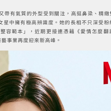
又帶有氣質的外型受到關注，高挺鼻梁、精緻
女星中擁有極高辨識度。她的長相不只深受粉
佳整容範本」，近期更接連憑藉《愛情怎麼翻
演藝事業再度迎來新高峰。