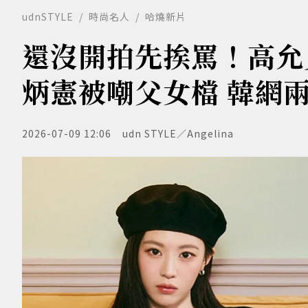
udnSTYLE
時尚名人
哈燒新片
還沒開拍先挨罵！高允
炳憲被嘲父女檔 韓網
2026-07-09 12:06
udn STYLE／Angelina