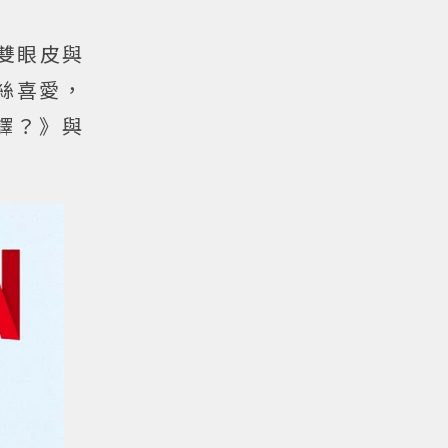
雙眼皮與
絲喜愛，
譯？》與