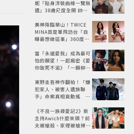
妮「貼身洋裝曲線一覽無
遺」38歲尺度全開 帥氣
又火辣散發獨特魅力
美神降臨華山！TWICE
MINA首度單飛訪台「自
曝最想做這事」360度0
死角美貌保養祕訣一次公
開
當「永遠愛我」成為最可
怕的願望！一起揭密《愛
你致死不渝》「一願柳」
背後的失控愛情與爆紅之
路
東野圭吾神作翻拍！「嫌
犯家人、被害人遺族聯
手」命案真相竟動搖
《天使與蝙蝠》超越懸疑
框架展開
《不良一族尋愛記2》新
主持Awich什麼來頭？前
夫被槍殺、家裡被槍掃射
人生經歷比參演者還抓