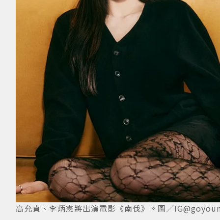
高允貞、李炳憲將出演電影《南伐》。圖／IG@goyounjun