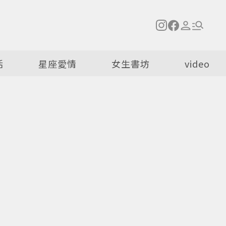
活
星座愛情
女生書坊
video