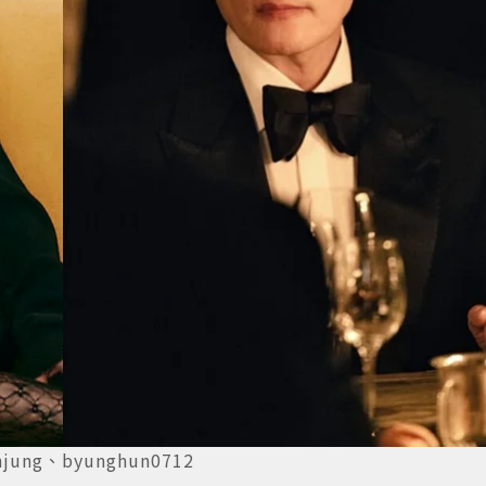
g、byunghun0712