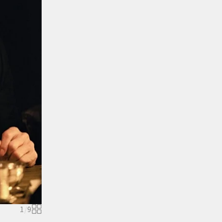
1
/
9