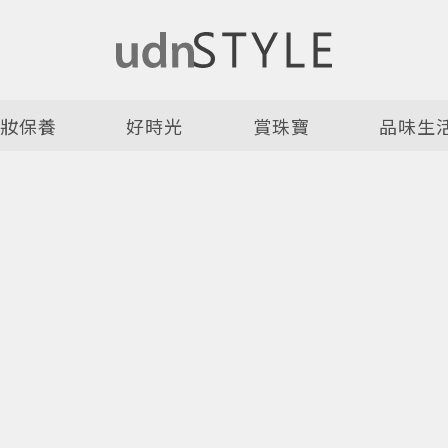
美妝保養
好時光
賞珠寶
品味生