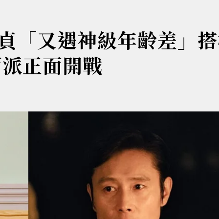
貞「又遇神級年齡差」搭
兩派正面開戰