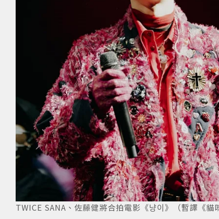
TWICE SANA、佐藤健將合拍電影《냥이》（暫譯《貓咪》）。