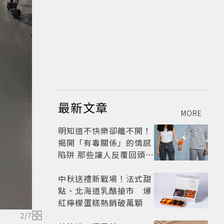
最新文章
MORE
明知道不快樂卻離不開！
揭開「有毒關係」的情感
陷阱 那些讓人反覆回頭的
「毒愛」為何比菸還難
戒？
中秋送禮新戰場！法式甜
點、北海道乳酪搶市 爆
紅檸檬蛋糕熱銷破萬顆
2
/
7