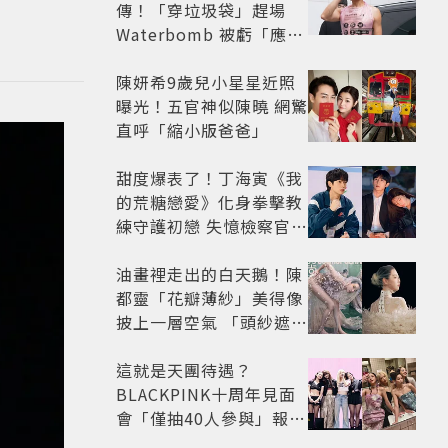
傳！「穿垃圾袋」趕場
Waterbomb 被虧「應該
改名JPG」
陳妍希9歲兒小星星近照
曝光！五官神似陳曉 網驚
直呼「縮小版爸爸」
甜度爆表了！丁海寅《我
的荒糖戀愛》化身拳擊教
練守護初戀 失憶檢察官×
假男友打造今夏必看小甜
劇
油畫裡走出的白天鵝！陳
都靈「花瓣薄紗」美得像
披上一層空氣 「頭紗遮
面」玩出新花樣朦朧美感
太仙
這就是天團待遇？
BLACKPINK十周年見面
會「僅抽40人參與」報名
開始到截止僅9小時粉絲