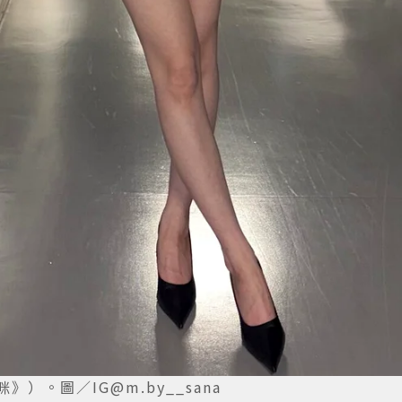
》）。圖／IG@m.by__sana