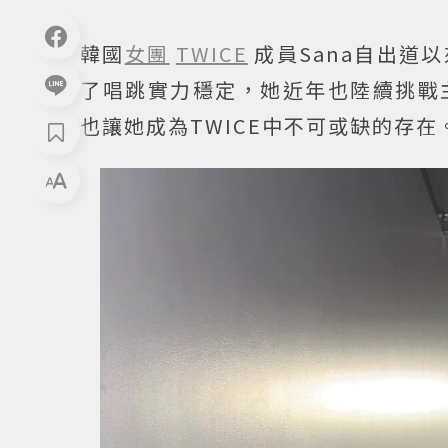
韓國
女團
TWICE
成員Sana自出道
了唱跳實力穩定，她近年也陸續挑戰
也讓她成為TWICE中不可或缺的存在