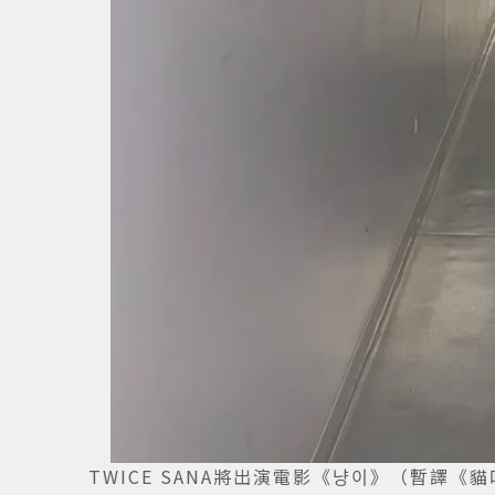
TWICE SANA將出演電影《냥이》（暫譯《貓咪