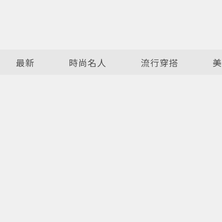
最新
時尚名人
流行穿搭