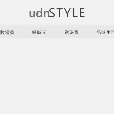
美妝保養
好時光
賞珠寶
品味生