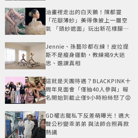
油畫裡走出的白天鵝！陳都靈
「花瓣薄紗」美得像披上一層空
氣 「頭紗遮面」玩出新花樣朦朧
美感太仙
Jennie、孫藝珍都在練！皮拉提
斯不是瘦身運動，教練揭9大迷
思、選課真相
這就是天團待遇？BLACKPINK十
周年見面會「僅抽40人參與」報
名開始到截止僅9小時粉絲怒了😡
GD權志龍私下反差萌曝光！遇大
聲公秒變乖弟弟 與法師合照再掀
熱議