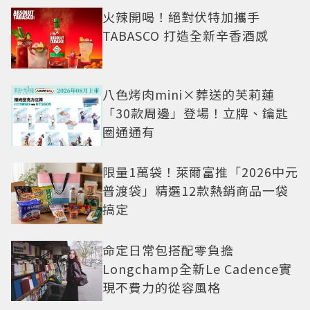
火辣開喝！絕對伏特加攜手
TABASCO 打造全新辛香酒感
八色烤肉mini×葬送的芙莉蓮
「30款周邊」登場！立牌、鑰匙
圈通通有
限量1萬袋！萊爾富推「2026中元
普渡袋」精選12款熱銷商品一袋
搞定
命定日常包搭配零負擔
Longchamp全新Le Cadence實
現不費力的從容風格