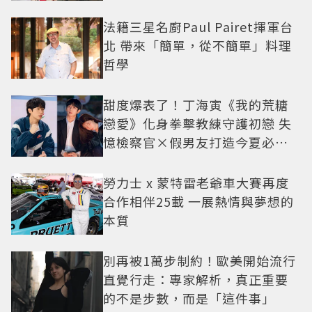
法籍三星名廚Paul Pairet揮軍台
北 帶來「簡單，從不簡單」料理
哲學
甜度爆表了！丁海寅《我的荒糖
戀愛》化身拳擊教練守護初戀 失
憶檢察官×假男友打造今夏必看
小甜劇
勞力士 x 蒙特雷老爺車大賽再度
合作相伴25載 一展熱情與夢想的
本質
別再被1萬步制約！歐美開始流行
直覺行走：專家解析，真正重要
的不是步數，而是「這件事」