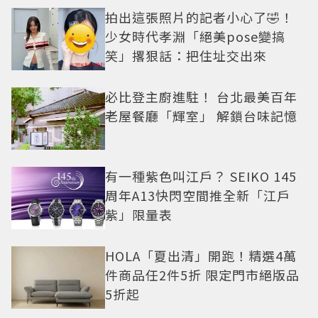
拍出這張照片的記者小心了🤣！
少女時代孝淵「絕美pose變搞
笑」撂狠話：把住址交出來
必比登主廚進駐！ 台北最美百年
老屋餐廳「輝室」 解鎖台味記憶
有一種紫色叫江戶？ SEIKO 145
周年A13快閃空間推全新「江戶
紫」限量表
HOLA「夏出清」開跑！精選4萬
件商品任2件5折 限定門市絕版品
5折起