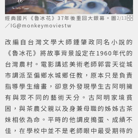
經典國片《魯冰花》37年後重回大銀幕。圖
2
/
13
／IG@monkeymoviestw
改編自台灣文學大師鍾肇政同名小說的
《魯冰花》將故事背景設定在1960年代的
台灣農村。電影講述美術老師郭雲天從城
市調派至偏鄉水城鄉任教，原本只是負責
指導學生繪畫，卻意外發現學生古阿明擁
有與眾不同的藝術天分。古阿明家境貧
困，與茶農父親以及身兼母職的姊姊古茶
妹相依為命。平時的他調皮搗蛋、成績不
佳，在學校中並不是老師眼中最受期待的