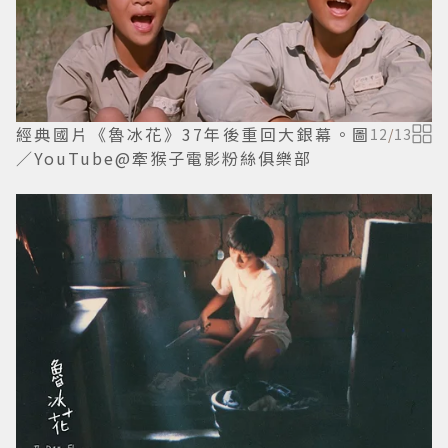
經典國片《魯冰花》37年後重回大銀幕。圖
12
/
13
／YouTube@牽猴子電影粉絲俱樂部