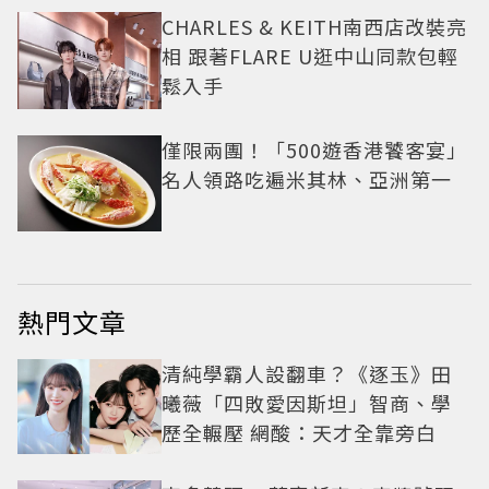
CHARLES & KEITH南西店改裝亮
相 跟著FLARE U逛中山同款包輕
鬆入手
僅限兩團！「500遊香港饕客宴」
名人領路吃遍米其林、亞洲第一
熱門文章
清純學霸人設翻車？《逐玉》田
曦薇「四敗愛因斯坦」智商、學
歷全輾壓 網酸：天才全靠旁白