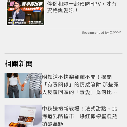
PR
伴侶和妳一起預防HPV，才有
資格說愛妳！
Recommended by
相關新聞
明知道不快樂卻離不開！揭開
「有毒關係」的情感陷阱 那些讓
人反覆回頭的「毒愛」為何比菸
還難戒？
中秋送禮新戰場！法式甜點、北
海道乳酪搶市 爆紅檸檬蛋糕熱
銷破萬顆