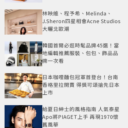
林映維、程予希、Melinda、
J.Sheron四星相會Acne Studios
大曬北歐潮
韓國首爾必逛時髦品牌45選！當
地編輯推薦服裝、包包、飾品品
牌一次看
日本咖哩麵包冠軍首登台！台南
香格里拉開賣 得獎可頌搶先日本
上市
給夏日紳士的風格指南 人氣泰星
Apo將PIAGET上手 再現1970懷
舊風華