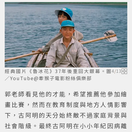
經典國片《魯冰花》37年後重回大銀幕。圖
4
/
13
／YouTube@牽猴子電影粉絲俱樂部
郭老師看見他的才能，希望推薦他參加繪
畫比賽，然而在教育制度與地方人情影響
下，古阿明的天分始終敵不過家庭背景與
社會階級。最終古阿明在小小年紀因病離