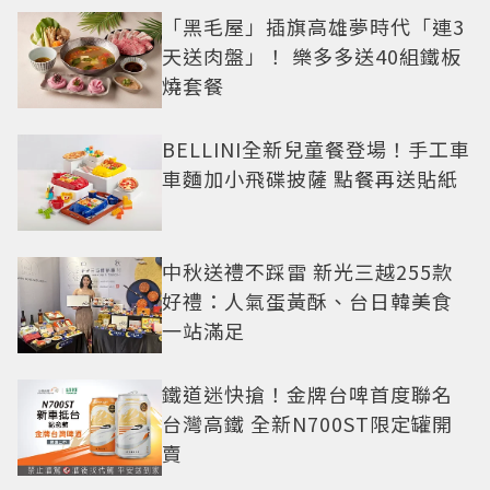
「黑毛屋」插旗高雄夢時代「連3
天送肉盤」！ 樂多多送40組鐵板
燒套餐
BELLINI全新兒童餐登場！手工車
車麵加小飛碟披薩 點餐再送貼紙
中秋送禮不踩雷 新光三越255款
好禮：人氣蛋黃酥、台日韓美食
一站滿足
鐵道迷快搶！金牌台啤首度聯名
台灣高鐵 全新N700ST限定罐開
賣