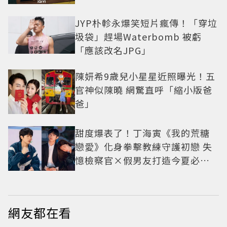
JYP朴軫永爆笑短片瘋傳！「穿垃
圾袋」趕場Waterbomb 被虧
「應該改名JPG」
陳妍希9歲兒小星星近照曝光！五
官神似陳曉 網驚直呼「縮小版爸
爸」
甜度爆表了！丁海寅《我的荒糖
戀愛》化身拳擊教練守護初戀 失
憶檢察官×假男友打造今夏必看
小甜劇
網友都在看