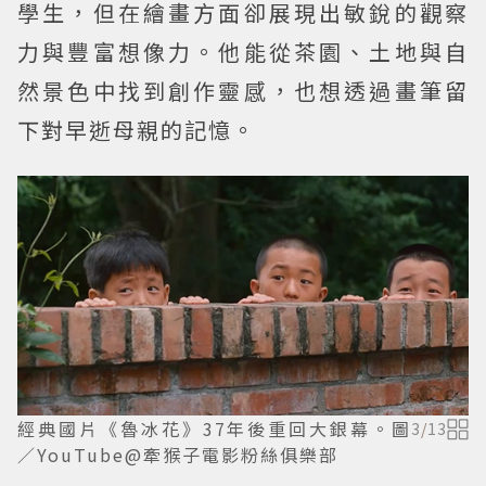
學生，但在繪畫方面卻展現出敏銳的觀察
力與豐富想像力。他能從茶園、土地與自
然景色中找到創作靈感，也想透過畫筆留
下對早逝母親的記憶。
經典國片《魯冰花》37年後重回大銀幕。圖
3
/
13
／YouTube@牽猴子電影粉絲俱樂部