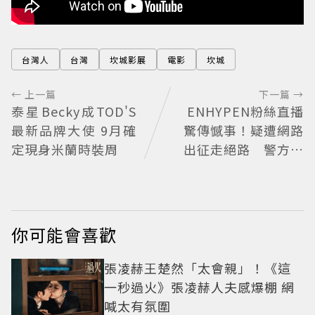
台灣人
台灣
坎城影展
電影
坎城
← 上一篇
下一篇 →
泰星Becky成TOD'S
ENHYPEN粉絲直播
最新品牌大使 9月確
驚傳憾事！疑遭網路
定現身米蘭時裝周
出征走絕路 警方到
場已救不回
你可能會喜歡
張凌赫王楚然「太會親」！《這
一秒過火》張凌赫人夫感爆棚 網
喊太有氛圍