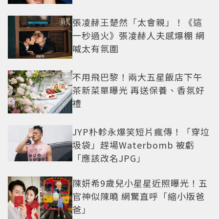
張凌赫王楚然「太會親」！《這
一秒過火》張凌赫人夫感爆棚 網
喊太有氛圍
不用飛巴黎！兩大五星飯店下午
茶新菜單曝光 再送保養、香氛好
禮
JYP朴軫永爆笑短片瘋傳！「穿垃
圾袋」趕場Waterbomb 被虧
「應該改名JPG」
陳妍希9歲兒小星星近照曝光！五
官神似陳曉 網驚直呼「縮小版爸
爸」