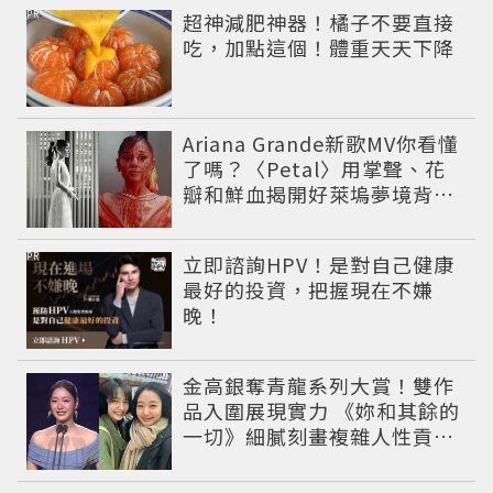
PR
超神減肥神器！橘子不要直接
吃，加點這個！體重天天下降
Ariana Grande新歌MV你看懂
了嗎？〈Petal〉用掌聲、花
瓣和鮮血揭開好萊塢夢境背後
的殘酷真相
PR
立即諮詢HPV！是對自己健康
最好的投資，把握現在不嫌
晚！
金高銀奪青龍系列大賞！雙作
品入圍展現實力 《妳和其餘的
一切》細膩刻畫複雜人性貢獻
大賞級演技