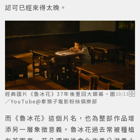
認可已經來得太晚。
經典國片《魯冰花》37年後重回大銀幕。圖
10
/
13
／YouTube@牽猴子電影粉絲俱樂部
而《魯冰花》這個片名，也為整部作品增
添另一層象徵意義。魯冰花過去常被種植