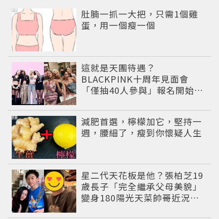
PR
肚腩一抓一大把，只需1個雞
蛋，用一個瘦一個
這就是天團待遇？
BLACKPINK十周年見面會
「僅抽40人參與」報名開始到
截止僅9小時粉絲怒了😡
PR
減肥首選，檸檬加它，堅持一
週，腰細了，瘦到你懷疑人生
星二代天花板是他？張柏芝19
歲長子「完全繼承父母美貌」
變身180陽光天菜帥哥近況曝
光