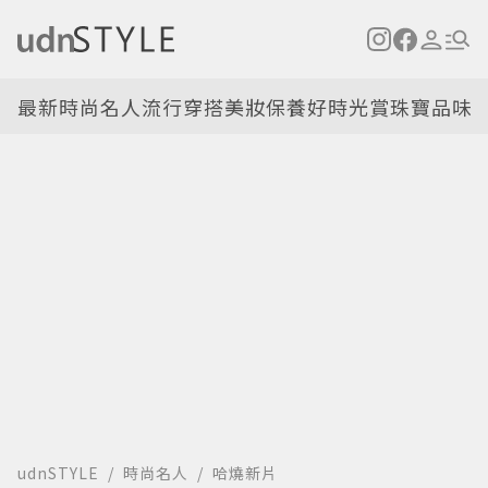
最新
時尚名人
流行穿搭
美妝保養
好時光
賞珠寶
品味
udnSTYLE
時尚名人
哈燒新片