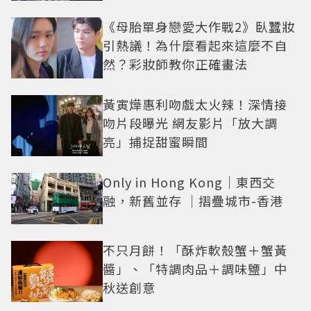
《母胎單身戀愛大作戰2》臥蠶妝
引熱議！為什麼看起來這麼不自
然？彩妝師教你正確畫法
黃寅燁惠利吻戲太火辣！深情接
吻片段曝光 網友影片「放大調
亮」捕捉甜蜜瞬間
Only in Hong Kong｜東西交
融，新舊並存 ｜摺疊城市-香港
不只月餅！「酥炸軟殼蟹＋蟹黃
醬」、「特調肉品＋調味鹽」中
秋送創意