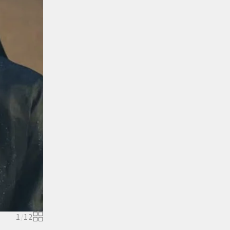
1
/
12