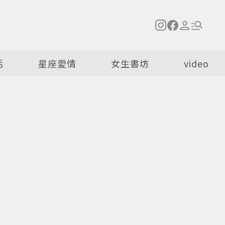
活
星座愛情
女生書坊
video