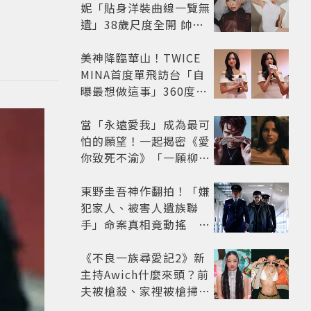
妮「貼身洋裝曲線一覽無
遺」38歲尺度全開 帥氣
又火辣散發獨特魅力
美神降臨華山！TWICE
MINA首度單飛訪台「自
曝最想做這事」360度0
死角美貌保養祕訣一次公
開
當「永遠愛我」成為最可
怕的願望！一起揭密《愛
你致死不渝》「一願柳」
背後的失控愛情與爆紅之
路
東野圭吾神作翻拍！「嫌
犯家人、被害人遺族聯
手」命案真相竟動搖
《天使與蝙蝠》超越懸疑
框架展開
《不良一族尋愛記2》新
主持Awich什麼來頭？前
夫被槍殺、家裡被槍掃射
人生經歷比參演者還抓