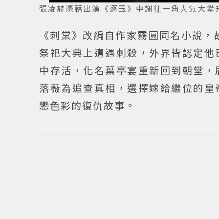
張凌赫憑藉出演《逐玉》中謝征一角人氣大攀升。
《刺棠》改編自作家霧圓同名小說，
祭祀大典上遭遇刺殺，外界皆認定他
中存活，化名葉亭宴重新回到朝堂，
落薇為追查真相，選擇嫁給繼位的皇
戀色彩的復仇故事。