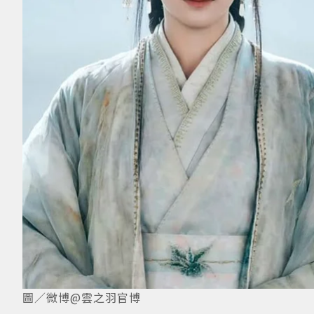
圖／微博@雲之羽官博