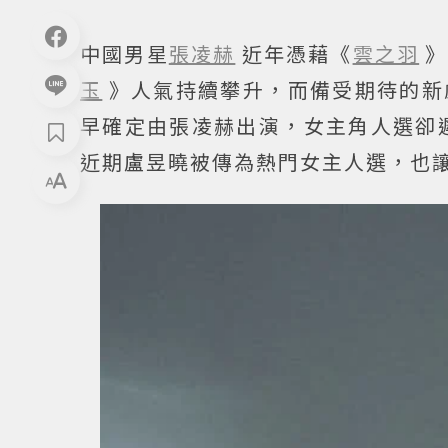
中國男星
張凌赫
近年憑藉《
雲之羽
》
玉
》人氣持續攀升，而備受期待的新
早確定由張凌赫出演，女主角人選卻
近期盧昱曉被傳為熱門女主人選，也