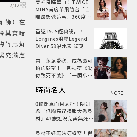
美神降臨華山！TWICE
2
/
12
MINA首度單飛訪台「自
曝最想做這事」360度0
 飾）在
死角美貌保養祕訣一次公
開
重返1959經典設計！
泠其實暗
Longines浪琴Legend
梅竹馬蘇
Diver 59潛水表 復刻懷
舊
場充滿虐
當「永遠愛我」成為最可
怕的願望！一起揭密《愛
你致死不渝》「一願柳」
背後的失控愛情與爆紅之
時尚名人
路
MORE
0修圖真面目太扯！陳妍
希「低胸高衩禮服大秀身
材」43歲近況完美無死角
美得很高級
身材不好無法這樣穿！倪