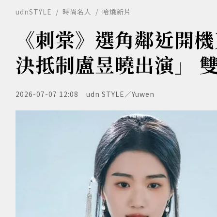
udnSTYLE
時尚名人
哈燒新片
《刺棠》選角鄰近開機
決抵制盧昱曉出演」 
2026-07-07 12:08
udn STYLE／Yuwen