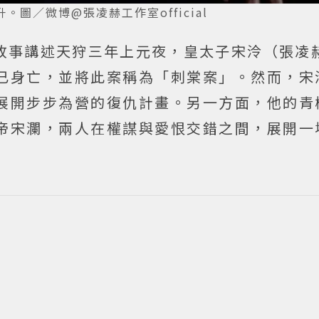
圖／微博@張凌赫工作室official
故事講述天狩三年上元夜，皇太子宋泠（張凌赫
已身亡，並將此案稱為「刺棠案」。然而，宋
展開步步為營的復仇計畫。另一方面，他的青
帝宋瀾，兩人在權謀與愛恨交錯之間，展開一