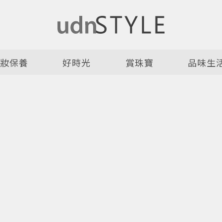
美妝保養
好時光
賞珠寶
品味生