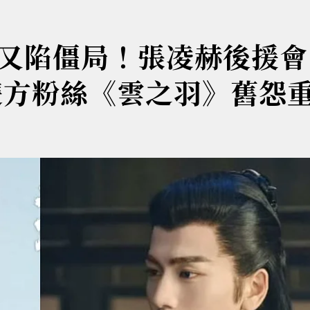
又陷僵局！張凌赫後援會
雙方粉絲《雲之羽》舊怨