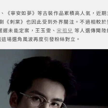
、《寧安如夢》等古裝作品累積高人氣，近期
劇《刺棠》也因此受到外界關注。不過相較於
遲遲未能定案，王玉雯、
宋祖兒
等人選傳聞陸
讓這場選角風波再度引發粉絲對立。