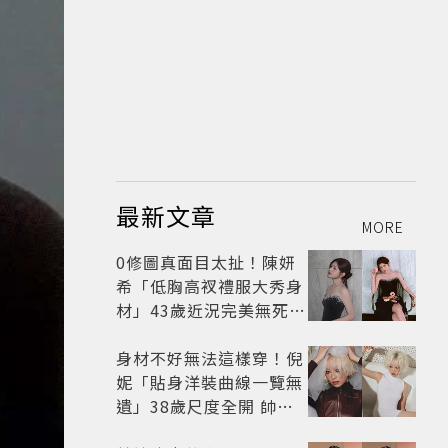
最新文章
MORE
0修圖真面目太扯！陳妍
希「低胸高衩禮服大秀身
材」43歲近況完美無死角
美得很高級
身材不好無法這樣穿！倪
妮「貼身洋裝曲線一覽無
遺」38歲尺度全開 帥氣
又火辣散發獨特魅力