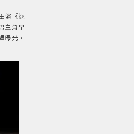
主演《
逐
男主角早
續曝光，