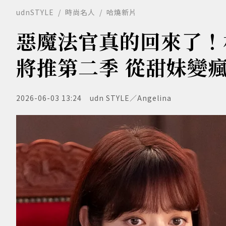
udnSTYLE
時尚名人
哈燒新片
惡魔法官真的回來了！
將推第二季 從甜妹變
2026-06-03 13:24
udn STYLE／Angelina