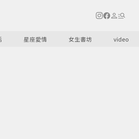
活
星座愛情
女生書坊
video