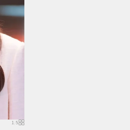
1
/
5