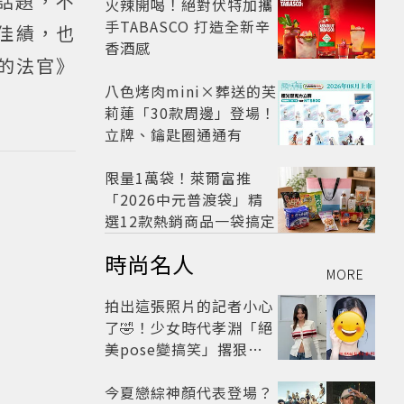
話題，不
火辣開喝！絕對伏特加攜
手TABASCO 打造全新辛
視佳績，也
香酒感
獄的法官》
八色烤肉mini×葬送的芙
莉蓮「30款周邊」登場！
立牌、鑰匙圈通通有
限量1萬袋！萊爾富推
「2026中元普渡袋」精
選12款熱銷商品一袋搞定
時尚名人
MORE
拍出這張照片的記者小心
了🤣！少女時代孝淵「絕
美pose變搞笑」撂狠
話：把住址交出來
今夏戀綜神顏代表登場？