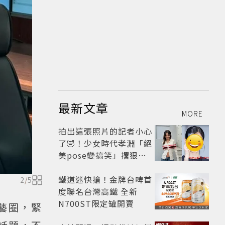
最新文章
MORE
拍出這張照片的記者小心
了🤣！少女時代孝淵「絕
美pose變搞笑」撂狠
話：把住址交出來
鐵道迷快搶！金牌台啤首
2
/
5
度聯名台灣高鐵 全新
N700ST限定罐開賣
演藝圈，緊