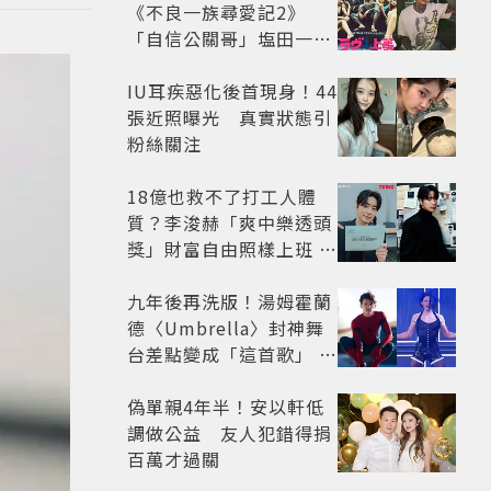
《不良一族尋愛記2》
「自信公關哥」塩田一馬
背景起底 街頭辣男翻身當
老闆
IU耳疾惡化後首現身！44
張近照曝光 真實狀態引
粉絲關注
18億也救不了打工人體
質？李浚赫「爽中樂透頭
獎」財富自由照樣上班 西
裝社畜帥出新高度
九年後再洗版！湯姆霍蘭
德〈Umbrella〉封神舞
台差點變成「這首歌」 造
型彩蛋、暖心故事一次公
開
偽單親4年半！安以軒低
調做公益 友人犯錯得捐
百萬才過關