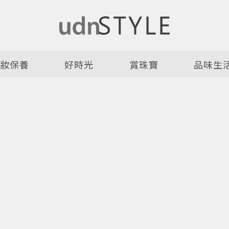
美妝保養
好時光
賞珠寶
品味生