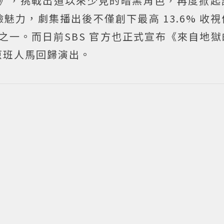
》，挑戰出道以來少見的暗黑角色，再度掀起
魅力，劇集播出後不僅創下最高 13.6% 收
劇之一。而日前SBS 官方也正式宣布《來自地
原班人馬回歸演出。