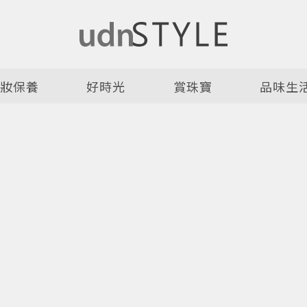
美妝保養
好時光
賞珠寶
品味生