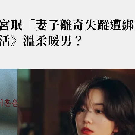
宮珉「妻子離奇失蹤遭綁
活》溫柔暖男？