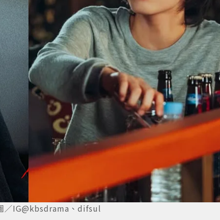
kbsdrama、difsul