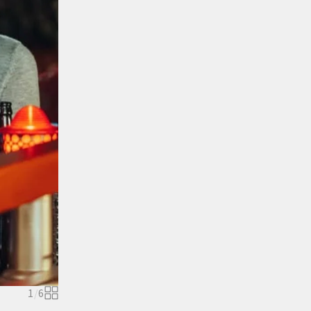
1
/
6