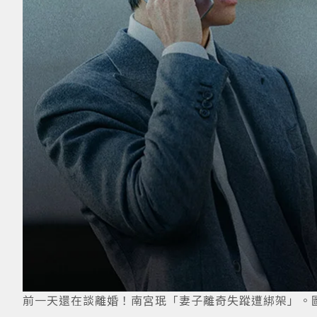
前一天還在談離婚！南宮珉「妻子離奇失蹤遭綁架」。圖／IG@