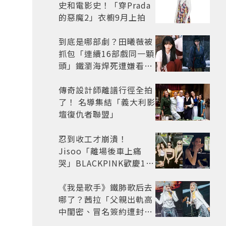
史和電影史！「穿Prada
的惡魔2」衣櫥9月上拍
到底是哪部劇？田曦薇被
抓包「連續16部戲同一顆
頭」鐵瀏海焊死遭嫌看膩
網嘆：完全分不出角色
傳奇設計師離譜行徑全拍
了！ 名導集結「義大利影
壇復仇者聯盟」
忍到收工才崩潰！
Jisoo「離場後車上痛
哭」BLACKPINK歡慶10
週年變道歉大會 粉絲看了
超心疼
《我是歌手》鐵肺歌后去
哪了？茜拉「父親出軌高
中閨密、冒名簽約遭封
殺」沉寂12年辛酸過往曝