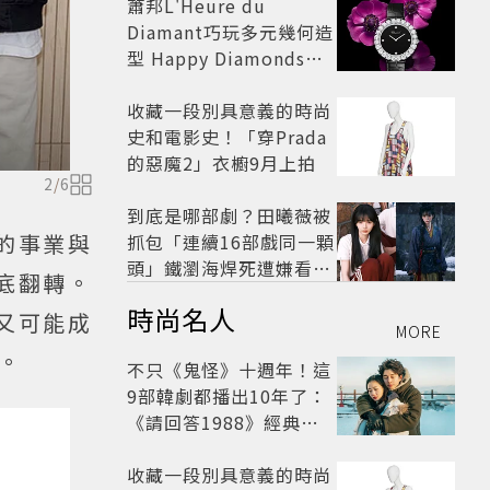
蕭邦L'Heure du
Diamant巧玩多元幾何造
型 Happy Diamonds歡
慶50周年
收藏一段別具意義的時尚
史和電影史！「穿Prada
的惡魔2」衣櫥9月上拍
2
/
6
到底是哪部劇？田曦薇被
的事業與
抓包「連續16部戲同一顆
頭」鐵瀏海焊死遭嫌看膩
底翻轉。
網嘆：完全分不出角色
時尚名人
又可能成
MORE
。
不只《鬼怪》十週年！這
9部韓劇都播出10年了：
《請回答1988》經典不
敗，這部大家狂推續集
收藏一段別具意義的時尚