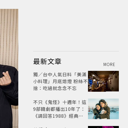
最新文章
MORE
獨／台中人氣日料「美滿
小料理」月底熄燈 粉絲不
捨：吃過就念念不忘
不只《鬼怪》十週年！這
9部韓劇都播出10年了：
《請回答1988》經典不
敗，這部大家狂推續集