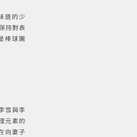
味道的少
終保持對表
是棒球團
李雪與李
心理元素的
在向妻子