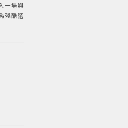
入一場與
臨殘酷選