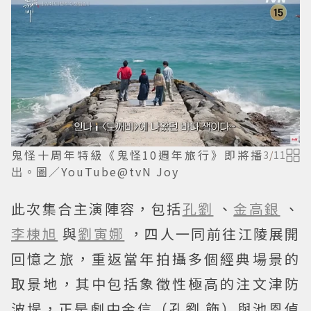
鬼怪十周年特級《鬼怪10週年旅行》即將播
3
/
11
出。圖／YouTube@tvN Joy
此次集合主演陣容，包括
孔劉
、
金高銀
、
李棟旭
與
劉寅娜
，四人一同前往江陵展開
回憶之旅，重返當年拍攝多個經典場景的
取景地，其中包括象徵性極高的注文津防
波堤，正是劇中金信（孔劉 飾）與池恩倬