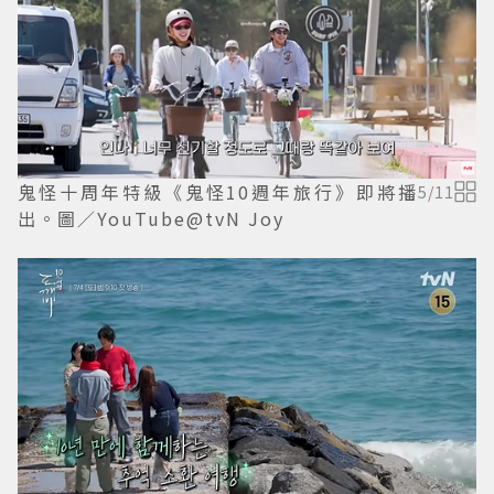
鬼怪十周年特級《鬼怪10週年旅行》即將播
5
/
11
出。圖／YouTube@tvN Joy