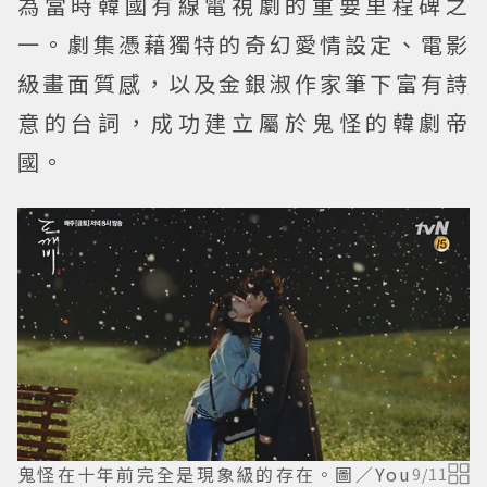
為當時韓國有線電視劇的重要里程碑之
一。劇集憑藉獨特的奇幻愛情設定、電影
級畫面質感，以及金銀淑作家筆下富有詩
意的台詞，成功建立屬於鬼怪的韓劇帝
國。
鬼怪在十年前完全是現象級的存在。圖／You
9
/
11