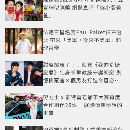
官神似陳曉 網驚直呼「縮小版爸
爸」
法籍三星名廚Paul Pairet揮軍台
北 帶來「簡單，從來不簡單」料
理哲學
甜度爆表了！丁海寅《我的荒糖
戀愛》化身拳擊教練守護初戀 失
憶檢察官×假男友打造今夏必看
小甜劇
勞力士 x 蒙特雷老爺車大賽再度
合作相伴25載 一展熱情與夢想的
本質
別再被1萬步制約！歐美開始流行