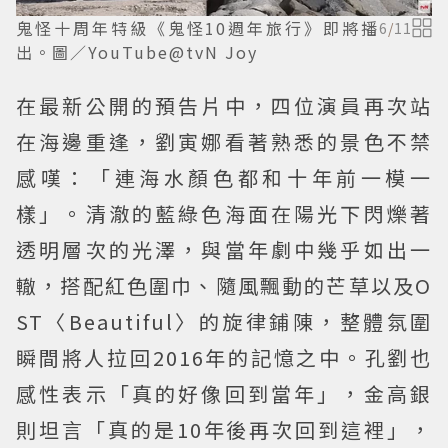
鬼怪十周年特級《鬼怪10週年旅行》即將播
6
/
11
出。圖／YouTube@tvN Joy
在最新公開的預告片中，四位演員再次站
在海邊重逢，劉寅娜看著熟悉的景色不禁
感嘆：「連海水顏色都和十年前一模一
樣」。清澈的藍綠色海面在陽光下閃爍著
透明層次的光澤，與當年劇中幾乎如出一
轍，搭配紅色圍巾、隨風飄動的芒草以及O
ST〈Beautiful〉的旋律鋪陳，整體氛圍
瞬間將人拉回2016年的記憶之中。孔劉也
感性表示「真的好像回到當年」，金高銀
則坦言「真的是10年後再次回到這裡」，