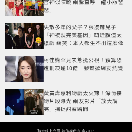
官神似陳曉 網驚直呼「縮小版爸
爸」
失散多年的父子？張凌赫兒子
「神複製完美基因」萌娃顏值太
搶戲 網笑：本人都生不出這麼像
柯佳嬿罕見表態挺公視！預算恐
遭刪凍逾10億 發聲掀網友熱議
黃寅燁惠利吻戲太火辣！深情接
吻片段曝光 網友影片「放大調
亮」捕捉甜蜜瞬間
聯合線上公司 著作權所有 ©2025