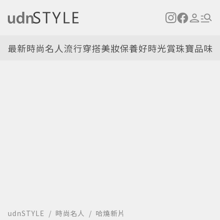
最新
時尚名人
流行穿搭
美妝保養
好時光
賞珠寶
品味
udnSTYLE
時尚名人
哈燒新片