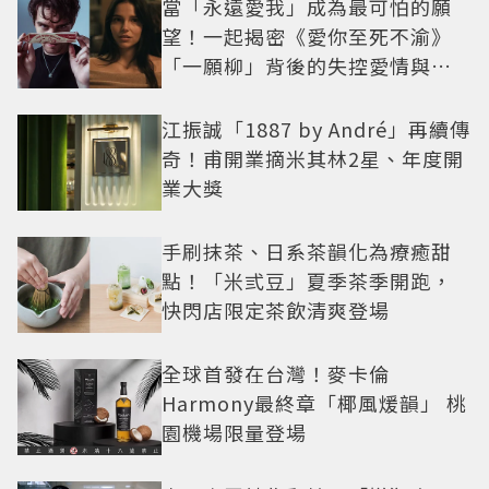
當「永遠愛我」成為最可怕的願
望！一起揭密《愛你至死不渝》
「一願柳」背後的失控愛情與爆
紅之路
江振誠「1887 by André」再續傳
奇！甫開業摘米其林2星、年度開
業大獎
手刷抹茶、日系茶韻化為療癒甜
點！「米弎豆」夏季茶季開跑，
快閃店限定茶飲清爽登場
全球首發在台灣！麥卡倫
Harmony最終章「椰風煖韻」 桃
園機場限量登場