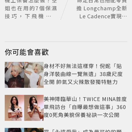
姐也在用的7個保濕
擔 Longchamp全新
技巧，下飛機不乾
Le Cadence實現不
燥、不浮腫還能維持
費力的從容風格
好氣色
你可能會喜歡
身材不好無法這樣穿！倪妮「貼
身洋裝曲線一覽無遺」38歲尺度
全開 帥氣又火辣散發獨特魅力
美神降臨華山！TWICE MINA首度
單飛訪台「自曝最想做這事」360
度0死角美貌保養祕訣一次公開
當「永遠愛我」成為最可怕的願