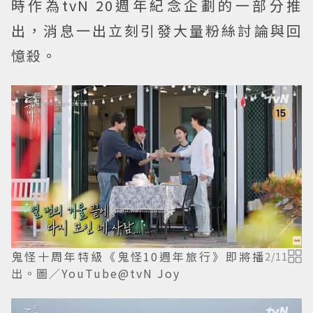
時作為tvN 20週年紀念企劃的一部分推
出，消息一出立刻引發大量粉絲討論與回
憶殺。
鬼怪十周年特級《鬼怪10週年旅行》即將播
2
/
11
出。圖／YouTube@tvN Joy