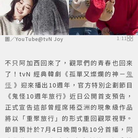
圖／YouTube@tvN Joy
1
/
11
不只阿加西回來了，觀眾們的青春也回來
了！tvN 經典韓劇《孤單又燦爛的神－
鬼
怪
》迎來播出10週年，官方特別企劃節目
《鬼怪10週年旅行》近日公開首支預告，
正式宣告這部曾經席捲亞洲的現象級作品
將以「重聚旅行」的形式重回觀眾視野。
節目預計於7月4日晚間9點10分首播，同