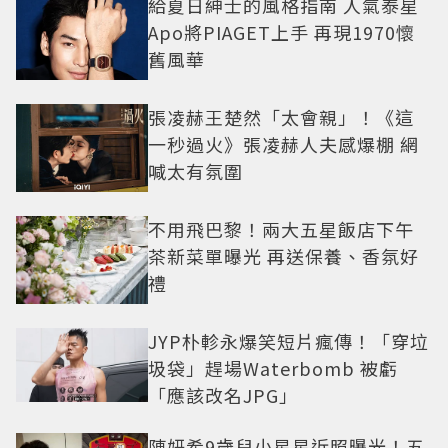
給夏日紳士的風格指南 人氣泰星
Apo將PIAGET上手 再現1970懷
舊風華
張凌赫王楚然「太會親」！《這
一秒過火》張凌赫人夫感爆棚 網
喊太有氛圍
不用飛巴黎！兩大五星飯店下午
茶新菜單曝光 再送保養、香氛好
禮
JYP朴軫永爆笑短片瘋傳！「穿垃
圾袋」趕場Waterbomb 被虧
「應該改名JPG」
陳妍希9歲兒小星星近照曝光！五