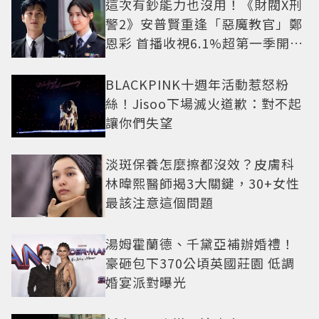
這次有鈔能力也沒用！《財閥X刑
警2》安普賢重逢「惡魔教官」鄭
恩彩 首播收視6.1%超第一季開紅
盤
BLACKPINK十週年活動惹怒粉
絲！Jisoo下場滅火道歉：對不起
讓你們失望
淡斑保養怎麼擦都沒效？皮膚科
林暐熙醫師揭3大關鍵，30+女性
最該注意這個問題
湯姆霍蘭德、千黛亞補辦婚禮！
豪砸包下370公頃英國莊園 低調
婚宴派對曝光