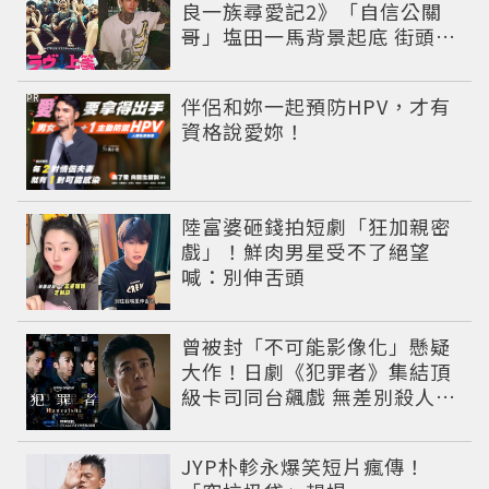
良一族尋愛記2》「自信公關
哥」塩田一馬背景起底 街頭辣
男翻身當老闆
PR
伴侶和妳一起預防HPV，才有
資格說愛妳！
陸富婆砸錢拍短劇「狂加親密
戲」！鮮肉男星受不了絕望
喊：別伸舌頭
曾被封「不可能影像化」懸疑
大作！日劇《犯罪者》集結頂
級卡司同台飆戲 無差別殺人案
捲出政商黑幕
JYP朴軫永爆笑短片瘋傳！