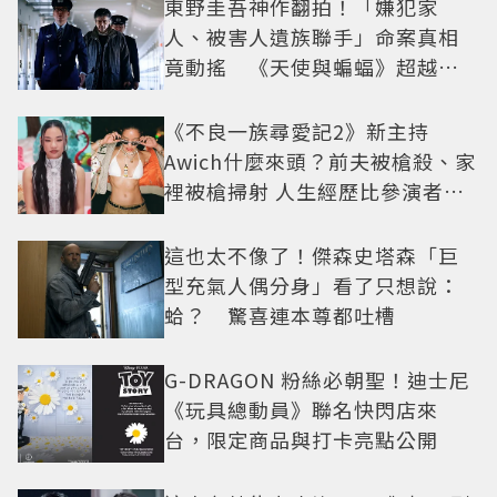
東野圭吾神作翻拍！「嫌犯家
人、被害人遺族聯手」命案真相
竟動搖 《天使與蝙蝠》超越懸
疑框架展開
《不良一族尋愛記2》新主持
Awich什麼來頭？前夫被槍殺、家
裡被槍掃射 人生經歷比參演者還
抓馬！
這也太不像了！傑森史塔森「巨
型充氣人偶分身」看了只想說：
蛤？ 驚喜連本尊都吐槽
G-DRAGON 粉絲必朝聖！迪士尼
《玩具總動員》聯名快閃店來
台，限定商品與打卡亮點公開