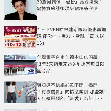
29歲男偶像「寵粉」竟踩法規！
遭警方約談後現身籲粉絲守法
7-ELEVEN哈根達斯限時優惠再加
碼 迷你杯、雪糕、雪酥「買10送
13」
全國電子台南仁德中山店開幕！
限時5天指定家電9折 還有每日限
量商品
明知道不快樂卻離不開！揭開
「有毒關係」的情感陷阱 那些讓
人反覆回頭的「毒愛」為何比菸
還難戒？