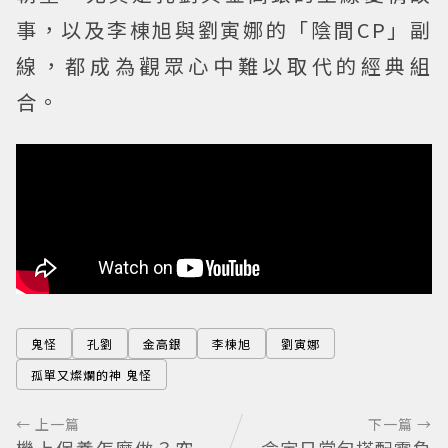
事，以及李棟旭與劉寅娜的「陰間CP」副
線，都成為觀眾心中難以取代的經典組
合。
鬼怪
孔劉
金高銀
李棟旭
劉寅娜
孤單又燦爛的神 鬼怪
← 上一篇
下一篇 →
機上保養怎麼做？空
命定日常包搭配零負