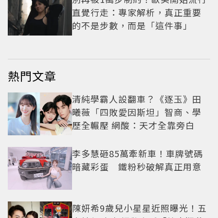
直覺行走：專家解析，真正重要
的不是步數，而是「這件事」
熱門文章
清純學霸人設翻車？《逐玉》田
曦薇「四敗愛因斯坦」智商、學
歷全輾壓 網酸：天才全靠旁白
李多慧砸85萬牽新車！車牌號碼
暗藏彩蛋 鐵粉秒破解真正用意
陳妍希9歲兒小星星近照曝光！五