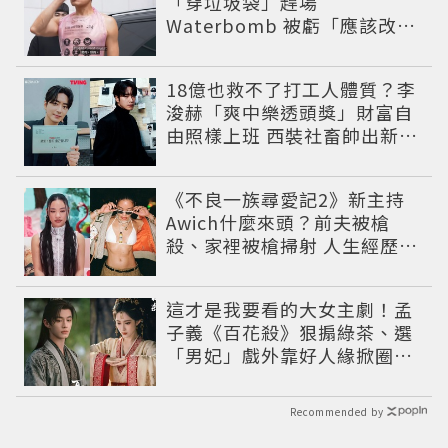
「穿垃圾袋」趕場
Waterbomb 被虧「應該改名
JPG」
18億也救不了打工人體質？李
浚赫「爽中樂透頭獎」財富自
由照樣上班 西裝社畜帥出新高
度
《不良一族尋愛記2》新主持
Awich什麼來頭？前夫被槍
殺、家裡被槍掃射 人生經歷比
參演者還抓馬！
這才是我要看的大女主劇！孟
子義《百花殺》狠搧綠茶、選
「男妃」戲外靠好人緣掀圈內
好友應援潮
Recommended by