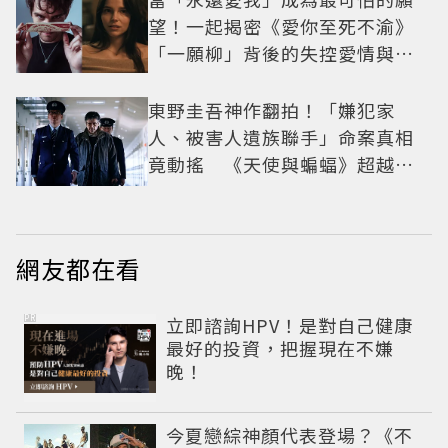
望！一起揭密《愛你至死不渝》
「一願柳」背後的失控愛情與爆
紅之路
東野圭吾神作翻拍！「嫌犯家
人、被害人遺族聯手」命案真相
竟動搖 《天使與蝙蝠》超越懸
疑框架展開
網友都在看
PR
立即諮詢HPV！是對自己健康
最好的投資，把握現在不嫌
晚！
今夏戀綜神顏代表登場？《不