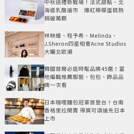
中秋送禮新戰場！法式甜點、北
海道乳酪搶市 爆紅檸檬蛋糕熱
銷破萬顆
林映維、程予希、Melinda、
J.Sheron四星相會Acne Studios
大曬北歐潮
韓國首爾必逛時髦品牌45選！當
地編輯推薦服裝、包包、飾品品
牌一次看
日本咖哩麵包冠軍首登台！台南
香格里拉開賣 得獎可頌搶先日本
上市