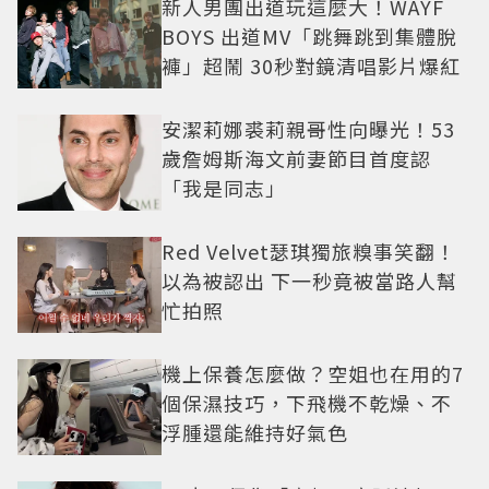
新人男團出道玩這麼大！WAYF
BOYS 出道MV「跳舞跳到集體脫
褲」超鬧 30秒對鏡清唱影片爆紅
安潔莉娜裘莉親哥性向曝光！53
歲詹姆斯海文前妻節目首度認
「我是同志」
Red Velvet瑟琪獨旅糗事笑翻！
以為被認出 下一秒竟被當路人幫
忙拍照
機上保養怎麼做？空姐也在用的7
個保濕技巧，下飛機不乾燥、不
浮腫還能維持好氣色