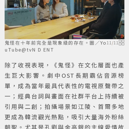
鬼怪在十年前完全是現象級的存在。圖／Yo
11
/
11
uTube@tvN D ENT
除了收視表現，《鬼怪》在文化層面也產
生巨大影響。劇中OST長期霸佔音源榜
單，成為當年最具代表性的電視原聲帶之
一；經典台詞與畫面在社群平台上持續被
引用與二創；拍攝場景如江陵、首爾多地
更成為韓流觀光熱點，吸引大量海外粉絲
朝聖。尤其是孔劉與金高銀的主線愛情故