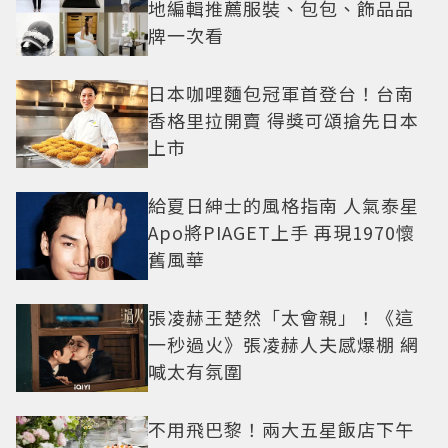
地編輯推薦服裝、包包、飾品品
牌一次看
日本咖哩麵包冠軍首登台！台南
香格里拉開賣 得獎可頌搶先日本
上市
給夏日紳士的風格指南 人氣泰星
Apo將PIAGET上手 再現1970懷
舊風華
張凌赫王楚然「太會親」！《這
一秒過火》張凌赫人夫感爆棚 網
喊太有氛圍
不用飛巴黎！兩大五星飯店下午