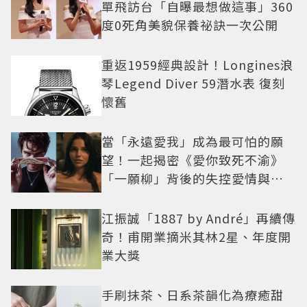
單飛訪台「自曝最想做這事」360
度0死角美貌保養祕訣一次公開
重返1959經典設計！Longines浪
琴Legend Diver 59潛水表 復刻
懷舊
當「永遠愛我」成為最可怕的願
望！一起揭密《愛你致死不渝》
「一願柳」背後的失控愛情與爆
紅之路
江振誠「1887 by André」再續傳
奇！甫開業摘米其林2星、年度開
業大獎
手刷抹茶、日系茶韻化為療癒甜