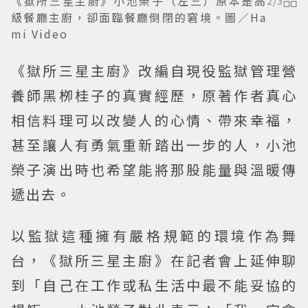
《獄所三星主廚》小池榮子（左三）原本是高
2
/
3
級餐廳主廚，卻面臨餐廳倒閉的窘境。圖／Ha
mi Video
《獄所三星主廚》改編自現役監獄管理營
養師黑栁桂子的真實經歷，原著作者真心
相信料理可以改變人的心情、帶來幸福，
甚至讓人有勇氣重新踏出一步的人，小池
榮子演出時也希望能將那股能量與溫暖傳
遞出去。
以監獄這種擁有嚴格規範的環境作為舞
台，《獄所三星主廚》在記者會上延伸聊
到「自己在工作或私生活中最不能妥協的