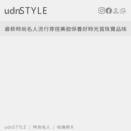
最新
時尚名人
流行穿搭
美妝保養
好時光
賞珠寶
品味
udnSTYLE
時尚名人
哈燒新片