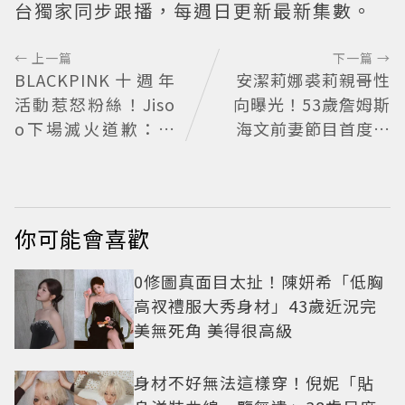
台獨家同步跟播，每週日更新最新集數。
← 上一篇
下一篇 →
BLACKPINK十週年
安潔莉娜裘莉親哥性
活動惹怒粉絲！Jiso
向曝光！53歲詹姆斯
o下場滅火道歉：對
海文前妻節目首度認
不起讓你們失望
「我是同志」
你可能會喜歡
0修圖真面目太扯！陳妍希「低胸
高衩禮服大秀身材」43歲近況完
美無死角 美得很高級
身材不好無法這樣穿！倪妮「貼