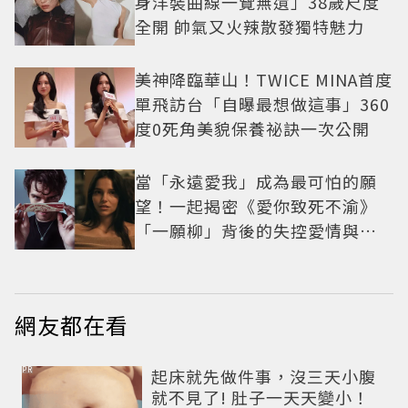
身洋裝曲線一覽無遺」38歲尺度
全開 帥氣又火辣散發獨特魅力
美神降臨華山！TWICE MINA首度
單飛訪台「自曝最想做這事」360
度0死角美貌保養祕訣一次公開
當「永遠愛我」成為最可怕的願
望！一起揭密《愛你致死不渝》
「一願柳」背後的失控愛情與爆
紅之路
網友都在看
PR
起床就先做件事，沒三天小腹
就不見了! 肚子一天天變小！