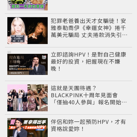
犯罪老爸養出天才女騙徒！安
雅泰勒喬伊《幸運女神》捲千
萬美元騙局 丈夫捲款消失引爆
黑幫追殺戰
PR
立即諮詢HPV！是對自己健康
最好的投資，把握現在不嫌
晚！
這就是天團待遇？
BLACKPINK十周年見面會
「僅抽40人參與」報名開始到
截止僅9小時粉絲怒了😡
PR
伴侶和妳一起預防HPV，才有
資格說愛妳！