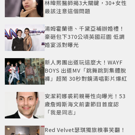
林暐熙醫師揭3大關鍵，30+女性
最該注意這個問題
湯姆霍蘭德、千黛亞補辦婚禮！
豪砸包下370公頃英國莊園 低調
婚宴派對曝光
新人男團出道玩這麼大！WAYF
BOYS 出道MV「跳舞跳到集體脫
褲」超鬧 30秒對鏡清唱影片爆紅
安潔莉娜裘莉親哥性向曝光！53
歲詹姆斯海文前妻節目首度認
「我是同志」
Red Velvet瑟琪獨旅糗事笑翻！