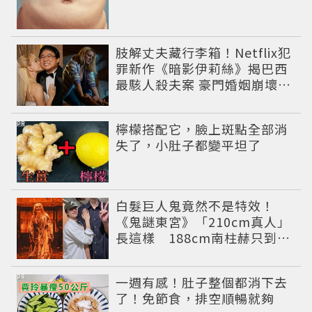
肢解丈夫藏行李箱！Netflix犯
罪新作《暗影伊莉絲》揭巴西
最駭人殺夫案 豪門婚姻崩壞釀
致命慘劇
PR
檸檬搭配它，臉上斑點全部消
失了，小肚子都變平坦了
白髮巨人鬼竟然不是特效！
《鬼謎東宮》「210cm真人」
長這樣 188cm南柱赫只到他
胸口
PR
一週有感！肚子整個都消下去
了！免節食，排空順暢就夠