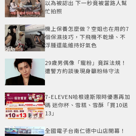
以為被認出 下一秒竟被當路人幫
忙拍照
機上保養怎麼做？空姐也在用的7
個保濕技巧，下飛機不乾燥、不
浮腫還能維持好氣色
29歲男偶像「寵粉」竟踩法規！
遭警方約談後現身籲粉絲守法
7-ELEVEN哈根達斯限時優惠再加
碼 迷你杯、雪糕、雪酥「買10送
13」
全國電子台南仁德中山店開幕！