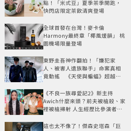
點！「米弎豆」夏季茶季開跑，
快閃店限定茶飲清爽登場
全球首發在台灣！麥卡倫
Harmony最終章「椰風煖韻」 桃
園機場限量登場
東野圭吾神作翻拍！「嫌犯家
人、被害人遺族聯手」命案真相
竟動搖 《天使與蝙蝠》超越懸
疑框架展開
《不良一族尋愛記2》新主持
Awich什麼來頭？前夫被槍殺、家
裡被槍掃射 人生經歷比參演者還
抓馬！
這也太不像了！傑森史塔森「巨