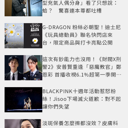
型充氣人偶分身」看了只想說：
蛤？ 驚喜連本尊都吐槽
G-DRAGON 粉絲必朝聖！迪士尼
《玩具總動員》聯名快閃店來
台，限定商品與打卡亮點公開
這次有鈔能力也沒用！《財閥X刑
警2》安普賢重逢「惡魔教官」鄭
恩彩 首播收視6.1%超第一季開紅
盤
BLACKPINK十週年活動惹怒粉
絲！Jisoo下場滅火道歉：對不起
讓你們失望
淡斑保養怎麼擦都沒效？皮膚科