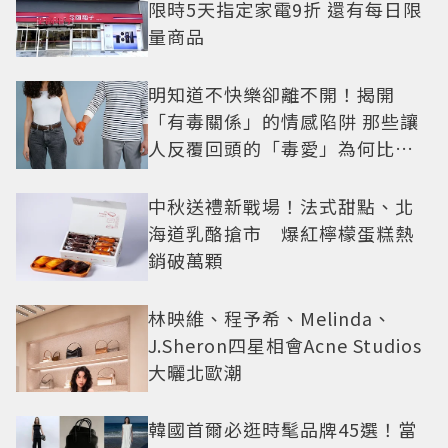
限時5天指定家電9折 還有每日限
量商品
明知道不快樂卻離不開！揭開
「有毒關係」的情感陷阱 那些讓
人反覆回頭的「毒愛」為何比菸
還難戒？
中秋送禮新戰場！法式甜點、北
海道乳酪搶市 爆紅檸檬蛋糕熱
銷破萬顆
林映維、程予希、Melinda、
J.Sheron四星相會Acne Studios
大曬北歐潮
韓國首爾必逛時髦品牌45選！當