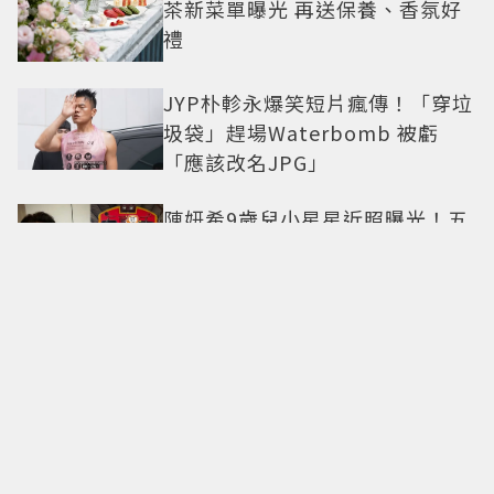
茶新菜單曝光 再送保養、香氛好
禮
JYP朴軫永爆笑短片瘋傳！「穿垃
圾袋」趕場Waterbomb 被虧
「應該改名JPG」
陳妍希9歲兒小星星近照曝光！五
官神似陳曉 網驚直呼「縮小版爸
爸」
法籍三星名廚Paul Pairet揮軍台
北 帶來「簡單，從來不簡單」料
理哲學
甜度爆表了！丁海寅《我的荒糖