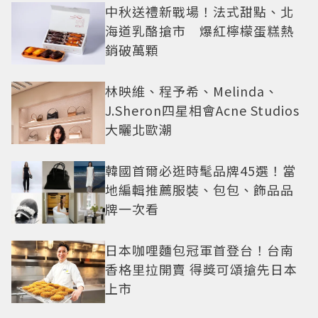
中秋送禮新戰場！法式甜點、北
海道乳酪搶市 爆紅檸檬蛋糕熱
銷破萬顆
林映維、程予希、Melinda、
J.Sheron四星相會Acne Studios
大曬北歐潮
韓國首爾必逛時髦品牌45選！當
地編輯推薦服裝、包包、飾品品
牌一次看
日本咖哩麵包冠軍首登台！台南
香格里拉開賣 得獎可頌搶先日本
上市