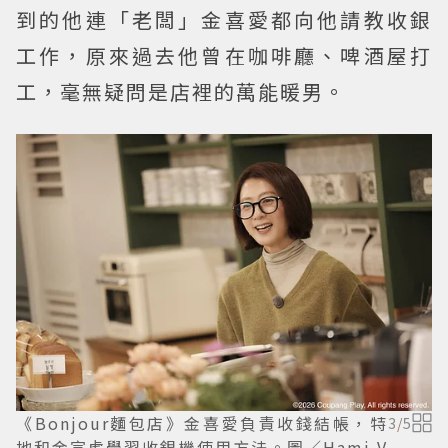
到的他連「老闆」金喜愛都向他請教收銀
工作，原來過去他曾在咖啡廳、啤酒屋打
工，毫無疑問是店裡的萬能暖男。
《Bonjour麵包店》金喜愛負責收錢結帳，特
3
/
5
地和金宣虎學習收銀機使用方法。圖／Hami V