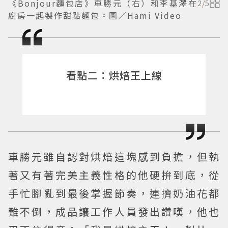
《Bonjour麵包店》車勝元（右）和李基澤在
2
/
5
廚房一起製作甜點麵包。圖／Hami Video
看點二：烘焙王上線
車勝元雖自認對烘焙這塊感到負擔，但執
著又有著完美主義性格的他硬拚到底，從
手忙腳亂到最後掌握節奏，連擠奶油花都
難不倒，成品讓工作人員發出讚嘆，他也