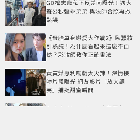
GD權志龍私下反差萌曝光！遇大
聲公秒變乖弟弟 與法師合照再掀
熱議
《母胎單身戀愛大作戰2》臥蠶妝
引熱議！為什麼看起來這麼不自
然？彩妝師教你正確畫法
黃寅燁惠利吻戲太火辣！深情接
吻片段曝光 網友影片「放大調
亮」捕捉甜蜜瞬間
Only in Hong Kong｜東西交
融，新舊並存 ｜摺疊城市-香港
不只月餅！「酥炸軟殼蟹＋蟹黃