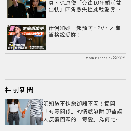
真、徐康俊「交往10年婚前雙
出軌」四角戀失控挑戰愛情底
線
PR
伴侶和妳一起預防HPV，才有
資格說愛妳！
Recommended by
相關新聞
明知道不快樂卻離不開！揭開
「有毒關係」的情感陷阱 那些讓
人反覆回頭的「毒愛」為何比菸
還難戒？