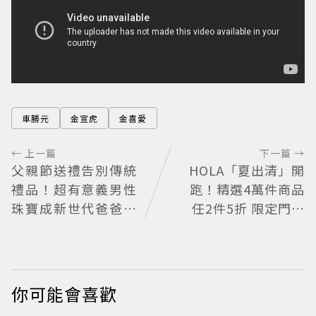
車勝元
金宣虎
金喜愛
← 上一篇
下一篇 →
父親節送禮告別傳統
HOLA「夏出清」開
禮品！超有意義男性
跑！精選4萬件商品
珠寶成新世代爸爸時
任2件5折 限定門市
尚首選
絕版品5折起
你可能會喜歡