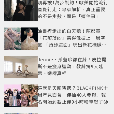
別再被1萬步制約！歐美開始流行
直覺行走：專家解析，真正重要
的不是步數，而是「這件事」
油畫裡走出的白天鵝！陳都靈
「花瓣薄紗」美得像披上一層空
氣 「頭紗遮面」玩出新花樣朦朧
美感太仙
Jennie、孫藝珍都在練！皮拉提
斯不是瘦身運動，教練揭9大迷
思、選課真相
這就是天團待遇？BLACKPINK十
周年見面會「僅抽40人參與」報
名開始到截止僅9小時粉絲怒了😡