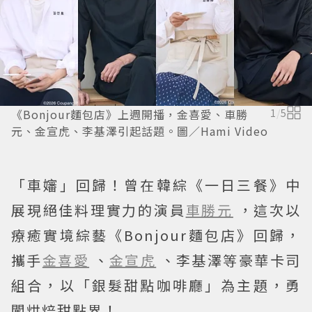
《Bonjour麵包店》上週開播，金喜愛、車勝
1
/
5
元、金宣虎、李基澤引起話題。圖／Hami Video
「車嬸」回歸！曾在韓綜《一日三餐》中
展現絕佳料理實力的演員
車勝元
，這次以
療癒實境綜藝《Bonjour麵包店》回歸，
攜手
金喜愛
、
金宣虎
、李基澤等豪華卡司
組合，以「銀髮甜點咖啡廳」為主題，勇
闖烘焙甜點界！