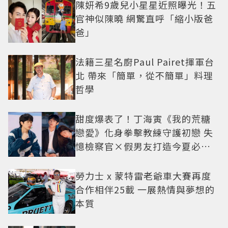
陳妍希9歲兒小星星近照曝光！五
官神似陳曉 網驚直呼「縮小版爸
爸」
法籍三星名廚Paul Pairet揮軍台
北 帶來「簡單，從不簡單」料理
哲學
甜度爆表了！丁海寅《我的荒糖
戀愛》化身拳擊教練守護初戀 失
憶檢察官×假男友打造今夏必看
小甜劇
勞力士 x 蒙特雷老爺車大賽再度
合作相伴25載 一展熱情與夢想的
本質