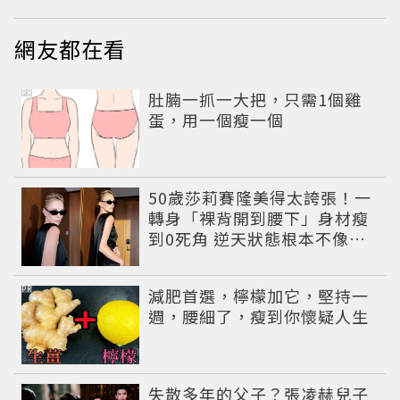
網友都在看
PR
肚腩一抓一大把，只需1個雞
蛋，用一個瘦一個
50歲莎莉賽隆美得太誇張！一
轉身「裸背開到腰下」身材瘦
到0死角 逆天狀態根本不像年
過半百
PR
減肥首選，檸檬加它，堅持一
週，腰細了，瘦到你懷疑人生
失散多年的父子？張凌赫兒子