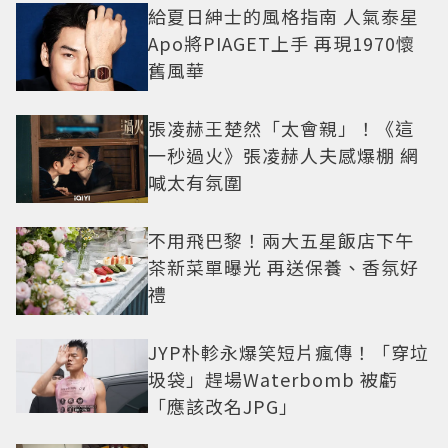
給夏日紳士的風格指南 人氣泰星
Apo將PIAGET上手 再現1970懷
舊風華
張凌赫王楚然「太會親」！《這
一秒過火》張凌赫人夫感爆棚 網
喊太有氛圍
不用飛巴黎！兩大五星飯店下午
茶新菜單曝光 再送保養、香氛好
禮
JYP朴軫永爆笑短片瘋傳！「穿垃
圾袋」趕場Waterbomb 被虧
「應該改名JPG」