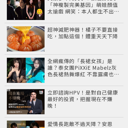
「神複製完美基因」萌娃顏值
太搶戲 網笑：本人都生不出這
麼像
PR
超神減肥神器！橘子不要直接
吃，加點這個！體重天天下降
全網瘋傳的「長裙女孩」是
誰？泰女團PiXXiE Mabelz灰
色長裙熱舞爆紅 不靠露膚也能
性感出圈
PR
立即諮詢HPV！是對自己健康
最好的投資，把握現在不嫌
晚！
愛情長跑敵不過天降？安恩