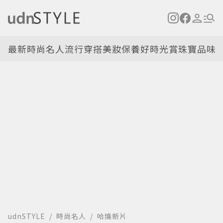
最新
時尚名人
流行穿搭
美妝保養
好時光
賞珠寶
品味
udnSTYLE
時尚名人
哈燒新片