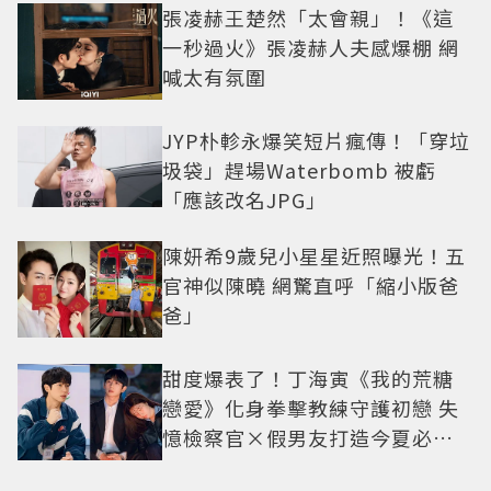
張凌赫王楚然「太會親」！《這
一秒過火》張凌赫人夫感爆棚 網
喊太有氛圍
JYP朴軫永爆笑短片瘋傳！「穿垃
圾袋」趕場Waterbomb 被虧
「應該改名JPG」
陳妍希9歲兒小星星近照曝光！五
官神似陳曉 網驚直呼「縮小版爸
爸」
甜度爆表了！丁海寅《我的荒糖
戀愛》化身拳擊教練守護初戀 失
憶檢察官×假男友打造今夏必看
小甜劇