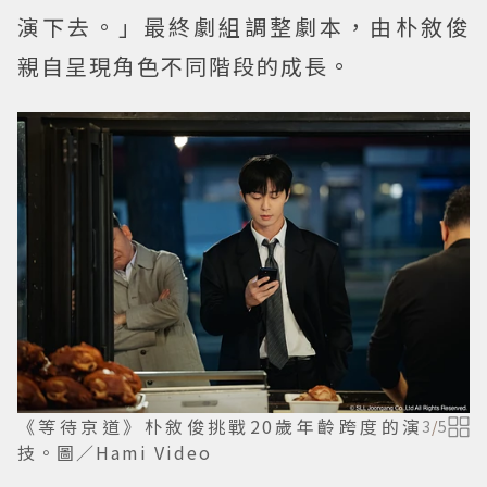
演下去。」最終劇組調整劇本，由朴敘俊
親自呈現角色不同階段的成長。
《等待京道》朴敘俊挑戰20歲年齡跨度的演
3
/
5
技。圖／Hami Video