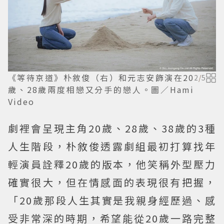
《等待京道》朴敘俊（右）和元志安飾演在20
2
/
5
歲、28歲兩度相戀又分手的戀人。圖／Hami
Video
劇裡會呈現主角20歲、28歲、38歲的3種
人生階段，朴敘俊透露劇組最初打算找年
輕演員詮釋20歲的版本，他笑稱外型壓力
確實很大，但在情感面的表現很有把握，
「20歲那段人生其實是我親身經歷過、感
受非常深的時期，希望能從20歲一路完整