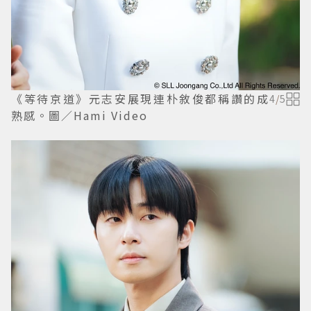
《等待京道》元志安展現連朴敘俊都稱讚的成
4
/
5
熟感。圖／Hami Video