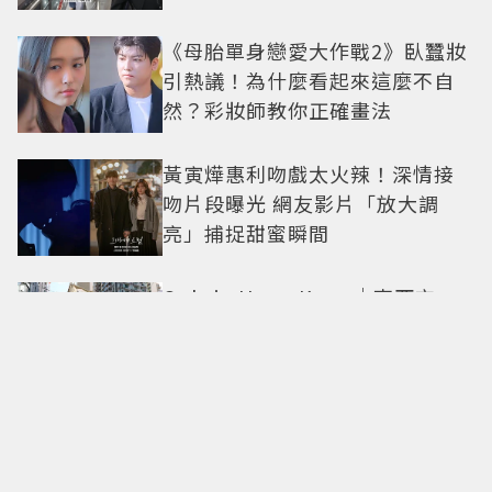
《母胎單身戀愛大作戰2》臥蠶妝
引熱議！為什麼看起來這麼不自
然？彩妝師教你正確畫法
黃寅燁惠利吻戲太火辣！深情接
吻片段曝光 網友影片「放大調
亮」捕捉甜蜜瞬間
Only in Hong Kong｜東西交
融，新舊並存 ｜摺疊城市-香港
不只月餅！「酥炸軟殼蟹＋蟹黃
醬」、「特調肉品＋調味鹽」中
秋送創意