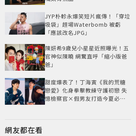
JYP朴軫永爆笑短片瘋傳！「穿垃
圾袋」趕場Waterbomb 被虧
「應該改名JPG」
陳妍希9歲兒小星星近照曝光！五
官神似陳曉 網驚直呼「縮小版爸
爸」
甜度爆表了！丁海寅《我的荒糖
戀愛》化身拳擊教練守護初戀 失
憶檢察官×假男友打造今夏必看
小甜劇
網友都在看