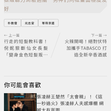
好
朴敘俊
元志安
等待京道
← 上一篇
下一篇 →
行走的短髮教科書！
火辣開喝！絕對伏特
倪妮狠斷仙女長髮
加攜手TABASCO 打
「變身金色短髮叛逆
造全新辛香酒感
少女」可塑性超強 帥
氣、優雅自由切換
你可能會喜歡
張凌赫王楚然「太會親」！《這
一秒過火》張凌赫人夫感爆棚 網
喊太有氛圍