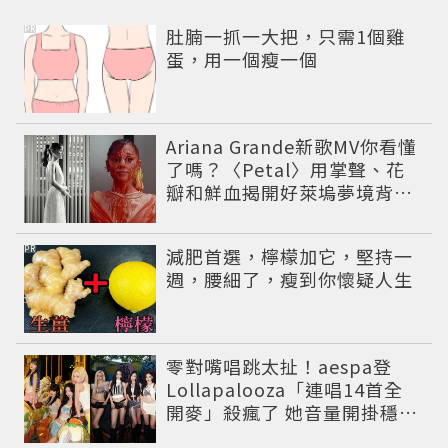
PR
肚腩一抓一大把，只需1個雞
蛋，用一個瘦一個
Ariana Grande新歌MV你看懂
了嗎？〈Petal〉用掌聲、花
瓣和鮮血揭開好萊塢夢境背後
的殘酷真相
PR
減肥首選，檸檬加它，堅持一
週，腰細了，瘦到你懷疑人生
零對嘴唱跳太扯！aespa登
Lollapalooza「連唱14首全
開麥」殺瘋了 她音量開掛穩到
像吞CD