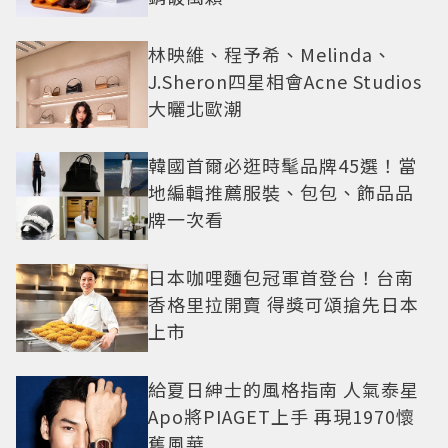
林映維、程予希、Melinda、
J.Sheron四星相會Acne Studios
大曬北歐潮
韓國首爾必逛時髦品牌45選！當
地編輯推薦服裝、包包、飾品品
牌一次看
日本咖哩麵包冠軍首登台！台南
香格里拉開賣 得獎可頌搶先日本
上市
給夏日紳士的風格指南 人氣泰星
Apo將PIAGET上手 再現1970懷
舊風華