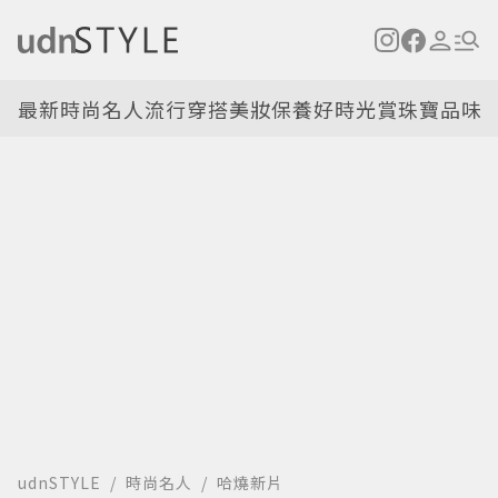
最新
時尚名人
流行穿搭
美妝保養
好時光
賞珠寶
品味
udnSTYLE
時尚名人
哈燒新片