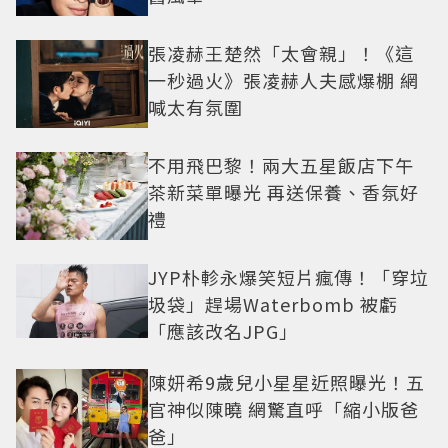
張凌赫王楚然「太會親」！《這
一秒過火》張凌赫人夫感爆棚 網
喊太有氛圍
不用飛巴黎！兩大五星飯店下午
茶新菜單曝光 再送保養、香氛好
禮
JYP朴軫永爆笑短片瘋傳！「穿垃
圾袋」趕場Waterbomb 被虧
「應該改名JPG」
陳妍希9歲兒小星星近照曝光！五
官神似陳曉 網驚直呼「縮小版爸
爸」