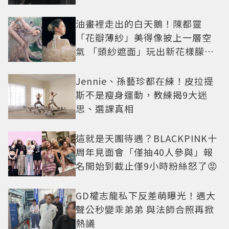
油畫裡走出的白天鵝！陳都靈
「花瓣薄紗」美得像披上一層空
氣 「頭紗遮面」玩出新花樣朦朧
美感太仙
Jennie、孫藝珍都在練！皮拉提
斯不是瘦身運動，教練揭9大迷
思、選課真相
這就是天團待遇？BLACKPINK十
周年見面會「僅抽40人參與」報
名開始到截止僅9小時粉絲怒了😡
GD權志龍私下反差萌曝光！遇大
聲公秒變乖弟弟 與法師合照再掀
熱議