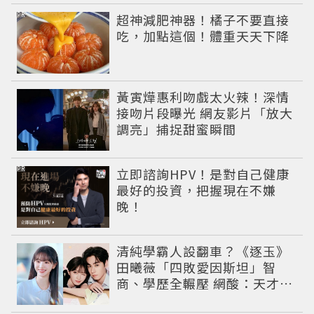
PR
超神減肥神器！橘子不要直接
吃，加點這個！體重天天下降
黃寅燁惠利吻戲太火辣！深情
接吻片段曝光 網友影片「放大
調亮」捕捉甜蜜瞬間
PR
立即諮詢HPV！是對自己健康
最好的投資，把握現在不嫌
晚！
清純學霸人設翻車？《逐玉》
田曦薇「四敗愛因斯坦」智
商、學歷全輾壓 網酸：天才全
靠旁白