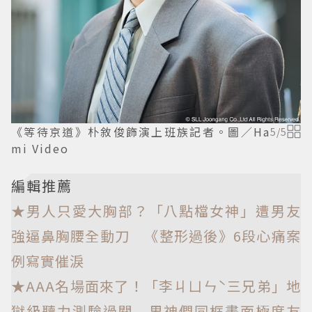
《等待京道》朴敘俊飾演上班族記者。圖／Ha
5
/
5
mi Video
編輯推薦
★男人只愛大胸部？「八點檔女神」遭男友
強逼鼻胸腰全動刀 《整形過後》6段心痛案
例寫實催淚
★AAA名場面來了！「李ㄐㄩㄣˋ三兄弟」地
獄級聽力測驗過關 男神們同框畫面極度友