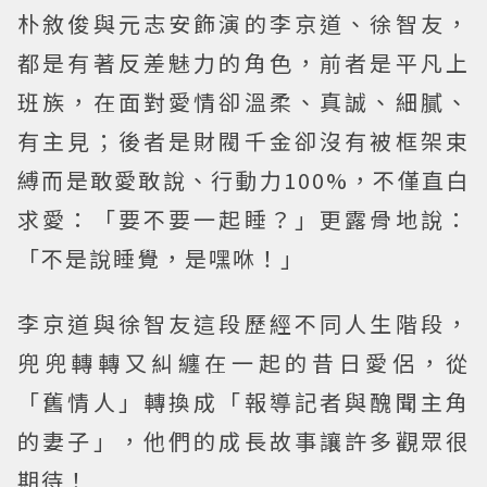
朴敘俊與元志安飾演的李京道、徐智友，
都是有著反差魅力的角色，前者是平凡上
班族，在面對愛情卻溫柔、真誠、細膩、
有主見；後者是財閥千金卻沒有被框架束
縛而是敢愛敢說、行動力100%，不僅直白
求愛：「要不要一起睡？」更露骨地說：
「不是說睡覺，是嘿咻！」
李京道與徐智友這段歷經不同人生階段，
兜兜轉轉又糾纏在一起的昔日愛侶，從
「舊情人」轉換成「報導記者與醜聞主角
的妻子」，他們的成長故事讓許多觀眾很
期待！