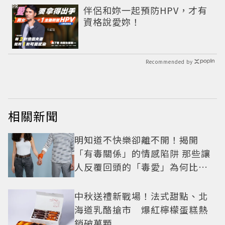
PR
伴侶和妳一起預防HPV，才有
資格說愛妳！
Recommended by
相關新聞
明知道不快樂卻離不開！揭開
「有毒關係」的情感陷阱 那些讓
人反覆回頭的「毒愛」為何比菸
還難戒？
中秋送禮新戰場！法式甜點、北
海道乳酪搶市 爆紅檸檬蛋糕熱
銷破萬顆