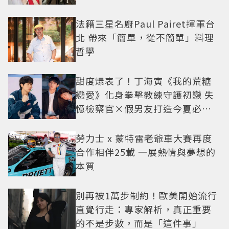
法籍三星名廚Paul Pairet揮軍台
北 帶來「簡單，從不簡單」料理
哲學
甜度爆表了！丁海寅《我的荒糖
戀愛》化身拳擊教練守護初戀 失
憶檢察官×假男友打造今夏必看
小甜劇
勞力士 x 蒙特雷老爺車大賽再度
合作相伴25載 一展熱情與夢想的
本質
別再被1萬步制約！歐美開始流行
直覺行走：專家解析，真正重要
的不是步數，而是「這件事」