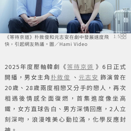
《等待京道》朴敘俊和元志安在劇中發展速度飛
1
/
5
快，引起網友熱議。圖／Hami Video
2025年度壓軸韓劇《
等待京道
》6日正式
開播，男女主角
朴敘俊
、
元志安
飾演曾在
20歲、28歲兩度相戀又分手的戀人，再次
相遇後情感全面復燃，首集進度像坐高
鐵，女方直球告白、男方深情回應，2人立
刻深吻，浪漫唯美心動拉滿，化學反應封
神。