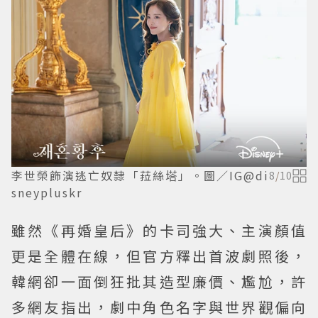
李世榮飾演逃亡奴隸「菈絲塔」。圖／IG@di
8
/
10
sneypluskr
雖然《再婚皇后》的卡司強大、主演顏值
更是全體在線，但官方釋出首波劇照後，
韓網卻一面倒狂批其造型廉價、尷尬，許
多網友指出，劇中角色名字與世界觀偏向