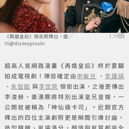
《再婚皇后》預告照釋出。圖／
1
/
10
IG@disneypluskr
超高人氣網路漫畫《再婚皇后》終於要翻
拍成電視劇！陣容確定由
申敏兒
、
李鍾碩
、
朱智勛
與
李世榮
領銜出演，之後更傳出
李浚赫、姜漢娜將特別出演皇兄皇嫂，一
公開就被稱為「神仙級卡司」。近期官方
釋出的四位主演劇照更是瞬間引爆討論，
造型精緻、氣場滿分，顏值與氣質都完全