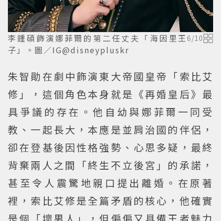
李鍾碩飾演娜菲爾的第二任丈夫「海因里王
6
/
10
子」。圖／IG@disneypluskr
朱智勛在劇中飾演東大帝國皇帝「索比艾
修」，這個角色本身就是《再婚皇后》最
具爭議的存在。他自幼與娜菲爾一同受
教、一起長大，本應是並肩治國的伴侶，
卻在登基後因性格強勢、心思多疑，最終
背棄兩人之間「終生不立後宮」的承諾，
甚至令人震驚地親口提出離婚。在原著
裡，索比艾修是全篇矛盾的核心，他確實
是個「壞男人」，但偏偏又具備王者魅力