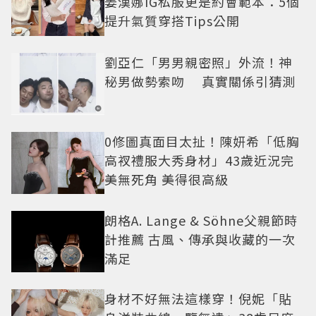
姜漢娜IG私服更是約會範本：5個
提升氣質穿搭Tips公開
劉亞仁「男男親密照」外流！神
秘男做勢索吻 真實關係引猜測
0修圖真面目太扯！陳妍希「低胸
高衩禮服大秀身材」43歲近況完
美無死角 美得很高級
朗格A. Lange & Söhne父親節時
計推薦 古風、傳承與收藏的一次
滿足
身材不好無法這樣穿！倪妮「貼