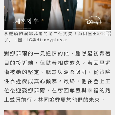
李鍾碩飾演娜菲爾的第二任丈夫「海因里王
5
/
10
子」。圖／IG@disneypluskr
對娜菲爾的一見鍾情的他，雖然最初帶著
目的接近她，但隨著相處愈久，海因里逐
漸被她的堅定、聰慧與溫柔吸引，從策略
性靠近變成真心傾慕。最終，他在登上王
位後迎娶娜菲爾，在奪回尊嚴與幸福的路
上並肩前行，共同追尋屬於他們的未來。