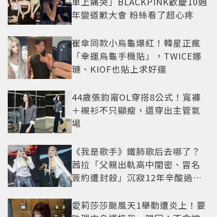
車上痛哭」BLACKPINK歡慶10週
年變道歉大會 粉絲看了超心疼
崔傘同款小烏龜爆紅！韓星正瘋
「幸運烏龜手機貼」，TWICE娜
璉、KIOF也貼上求好運
44歲張鈞甯OL穿搭8公式！寬褲
＋襯衫不只顯瘦，還穿出主管氣
場
《我是歌手》鐵肺歌后去哪了？
茜拉「父親出軌高中閨密、冒名
簽約遭封殺」沉寂12年辛酸過往
曝光
愛莉莎莎颱風天1舉動遭炎上！要