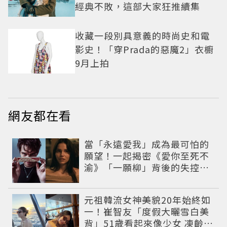
經典不敗，這部大家狂推續集
收藏一段別具意義的時尚史和電
影史！「穿Prada的惡魔2」衣櫥
9月上拍
網友都在看
當「永遠愛我」成為最可怕的
願望！一起揭密《愛你至死不
渝》「一願柳」背後的失控愛
情與爆紅之路
元祖韓流女神美貌20年始終如
一！崔智友「度假大曬雪白美
背」51歲看起來像少女 凍齡近