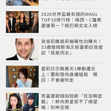
況震撼全網
2026世界盃最有錢的WAGs
TOP10排行榜：梅西、C羅老
婆誰第一？姆巴佩女友入榜
安潔莉娜裘莉親哥性向曝光！
53歲詹姆斯海文前妻節目首度
認「我是同志」
愛莉莎莎颱風天1舉動遭炎
上！要助理肉身護植栽 親
回：不會被吹走
陸富婆砸錢拍短劇「狂加親密
戲」！鮮肉男星受不了絕望
喊：別伸舌頭