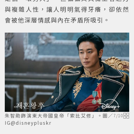
與複雜人性，讓人明明氣得牙癢，卻依然
會被他深層情感與內在矛盾所吸引。
朱智勛飾演東大帝國皇帝「索比艾修」。圖／
7
/
10
IG@disneypluskr