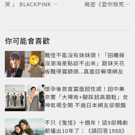
哭」BLACKPINK歡
揭密《愛你致死不
慶10週年變道歉大會
渝》「一願柳」背後
粉絲看了超心疼
的失控愛情與爆紅之
路
你可能會喜歡
難怪不能沒有妹妹頭！「田曦薇
沒瀏海差點認不出來」甜妹天花
板難得露額頭...真面目嚇壞網友
懷孕後首度露面超性感！田中美
奈實「大裸背+腳踩超高跟鞋」女
神氣場全開 不過日本網友卻狠酸
不只《鬼怪》十週年！這9部韓劇
都播出10年了：《請回答1988》