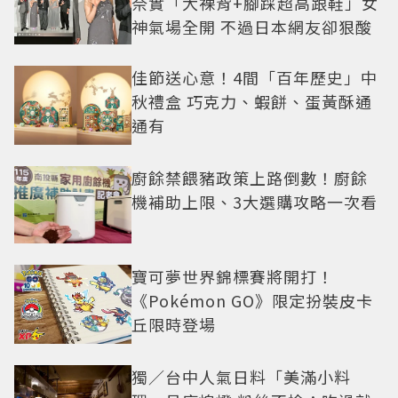
奈實「大裸背+腳踩超高跟鞋」女
神氣場全開 不過日本網友卻狠酸
佳節送心意！4間「百年歷史」中
秋禮盒 巧克力、蝦餅、蛋黃酥通
通有
廚餘禁餵豬政策上路倒數！廚餘
機補助上限、3大選購攻略一次看
寶可夢世界錦標賽將開打！
《Pokémon GO》限定扮裝皮卡
丘限時登場
獨／台中人氣日料「美滿小料