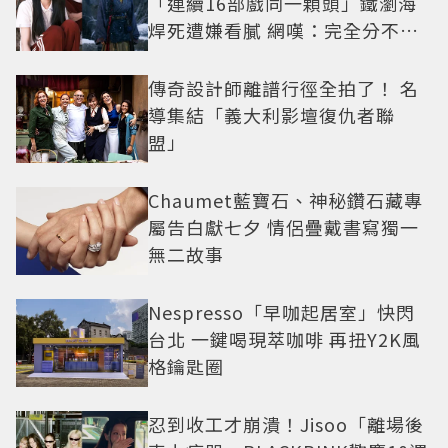
「連續16部戲同一顆頭」鐵瀏海
焊死遭嫌看膩 網嘆：完全分不出
角色
傳奇設計師離譜行徑全拍了！ 名
導集結「義大利影壇復仇者聯
盟」
Chaumet藍寶石、神秘鑽石藏專
屬告白獻七夕 情侶疊戴書寫獨一
無二故事
Nespresso「早咖起居室」快閃
台北 一鍵喝現萃咖啡 再扭Y2K風
格鑰匙圈
忍到收工才崩潰！Jisoo「離場後