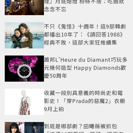
理」月底熄燈 粉絲不捨：吃過就
念念不忘
不只《鬼怪》十週年！這9部韓劇
都播出10年了：《請回答1988》
經典不敗，這部大家狂推續集
蕭邦L'Heure du Diamant巧玩多
元幾何造型 Happy Diamonds歡
慶50周年
收藏一段別具意義的時尚史和電
影史！「穿Prada的惡魔2」衣櫥
9月上拍
到底是哪部劇？田曦薇被抓包