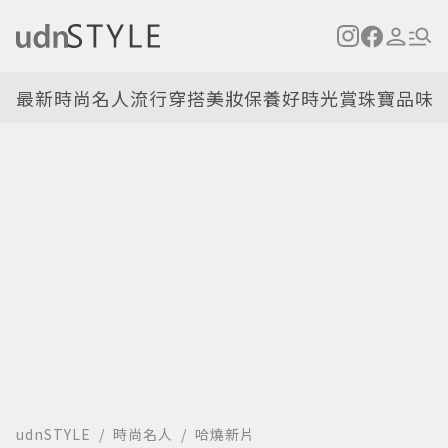
最新
時尚名人
流行穿搭
美妝保養
好時光
賞珠寶
品味
udnSTYLE
時尚名人
哈燒新片