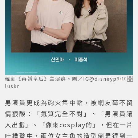
韓劇《再婚皇后》主演群。圖／IG@disneyp
9
/
10
luskr
男演員更成為砲火集中點，被網友毫不留
情狠酸：「氣質完全不對」、「男演員讓
人出戲」、「像來cosplay的」，但在一片
吐槽聲中，兩位女主角的造型倒是得到一