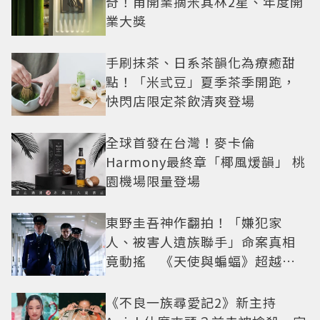
奇！甫開業摘米其林2星、年度開
業大獎
手刷抹茶、日系茶韻化為療癒甜
點！「米弎豆」夏季茶季開跑，
快閃店限定茶飲清爽登場
全球首發在台灣！麥卡倫
Harmony最終章「椰風煖韻」 桃
園機場限量登場
東野圭吾神作翻拍！「嫌犯家
人、被害人遺族聯手」命案真相
竟動搖 《天使與蝙蝠》超越懸
疑框架展開
《不良一族尋愛記2》新主持