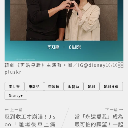
韓劇《再婚皇后》主演群。圖／IG@disney
10
/
10
pluskr
李世榮
申敏兒
李鍾碩
朱智勛
韓劇
韓劇推薦
Disney+
← 上一篇
下一篇 →
忍到收工才崩潰！Jis
當「永遠愛我」成為
oo「離場後車上痛
最可怕的願望！一起