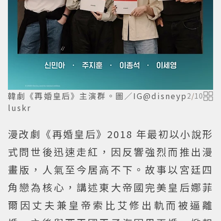
韓劇《再婚皇后》主演群。圖／IG@disneyp
2
/
10
luskr
漫改劇《再婚皇后》2018 年最初以小說形
式問世後迅速走紅，因反響強烈而推出漫
畫版，人氣至今居高不下。故事以宮廷四
角戀為核心，講述東大帝國完美皇后娜菲
爾因丈夫兼皇帝索比艾修出軌而被逼離