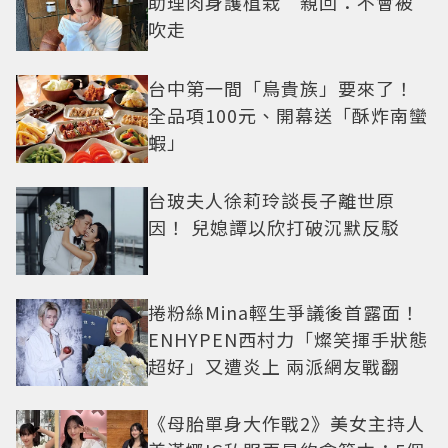
助理肉身護植栽 親回：不會被
吹走
台中第一間「鳥貴族」要來了！
全品項100元、開幕送「酥炸南蠻
蝦」
台玻夫人徐莉玲談長子離世原
因！ 兒媳譚以欣打破沉默反駁
捲粉絲Mina輕生爭議後首露面！
ENHYPEN西村力「燦笑揮手狀態
超好」又遭炎上 兩派網友戰翻
《母胎單身大作戰2》美女主持人