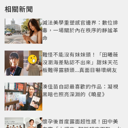
相關新聞
減法美學重塑感官邊界：數位排
毒，一場關於內在秩序的靜謐革
命
難怪不能沒有妹妹頭！「田曦薇
沒瀏海差點認不出來」甜妹天花
板難得露額頭...真面目嚇壞網友
湊佳苗自認最喜歡的作品：凝視
黑暗也照亮深淵的《曉星》
懷孕後首度露面超性感！田中美