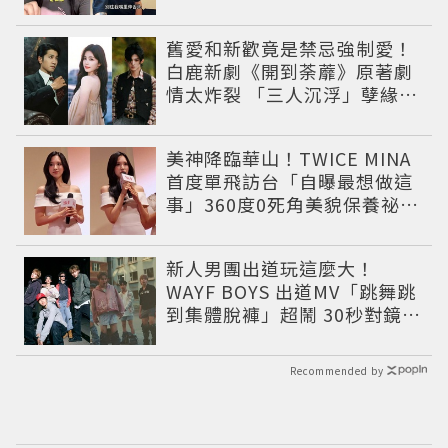
舊愛和新歡竟是禁忌強制愛！
白鹿新劇《開到荼蘼》原著劇
情太炸裂 「三人沉浮」孽緣網
驚呆：怎麼拍
美神降臨華山！TWICE MINA
首度單飛訪台「自曝最想做這
事」360度0死角美貌保養祕訣
一次公開
新人男團出道玩這麼大！
WAYF BOYS 出道MV「跳舞跳
到集體脫褲」超鬧 30秒對鏡清
唱影片爆紅
Recommended by