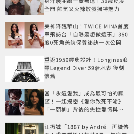
身洋裝曲線一覽無遺」38歲尺度
全開 帥氣又火辣散發獨特魅力
美神降臨華山！TWICE MINA首度
單飛訪台「自曝最想做這事」360
度0死角美貌保養祕訣一次公開
重返1959經典設計！Longines浪
琴Legend Diver 59潛水表 復刻
懷舊
當「永遠愛我」成為最可怕的願
望！一起揭密《愛你致死不渝》
「一願柳」背後的失控愛情與爆
紅之路
江振誠「1887 by André」再續傳