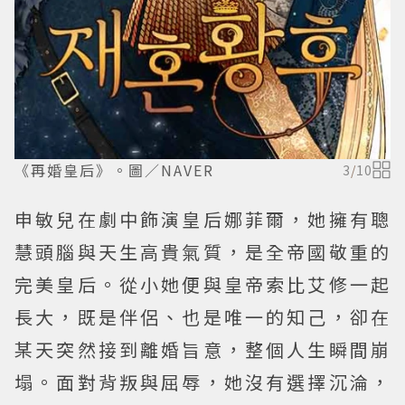
《再婚皇后》。圖／NAVER
3
/
10
申敏兒在劇中飾演皇后娜菲爾，她擁有聰
慧頭腦與天生高貴氣質，是全帝國敬重的
完美皇后。從小她便與皇帝索比艾修一起
長大，既是伴侶、也是唯一的知己，卻在
某天突然接到離婚旨意，整個人生瞬間崩
塌。面對背叛與屈辱，她沒有選擇沉淪，