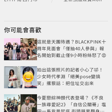
改裝 攜手 FLARE
ram花鑽綻放
U、程予希演繹秋季
時尚
你可能會喜歡
這就是天團待遇？BLACKPINK十
周年見面會「僅抽40人參與」報
名開始到截止僅9小時粉絲怒了😡
拍出這張照片的記者小心了🤣！
少女時代孝淵「絕美pose變搞
笑」撂狠話：把住址交出來
今夏戀綜神顏代表登場？《不良
一族尋愛記2》「自信公關哥」塩
田一馬背景起底 街頭辣男翻身當