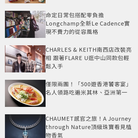
命定日常包搭配零負擔
Longchamp全新Le Cadence實
現不費力的從容風格
CHARLES & KEITH南西店改裝亮
相 跟著FLARE U逛中山同款包輕
鬆入手
僅限兩團！「500遊香港饕客宴」
名人領路吃遍米其林、亞洲第一
CHAUMET感官之旅！A Journey
through Nature頂級珠寶看見植
物香氣