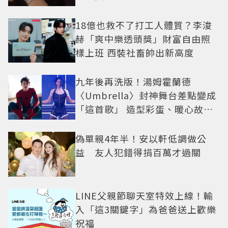
18億也救不了打工人體質？李浚
赫「爽中樂透頭獎」財富自由照
樣上班 西裝社畜帥出新高度
九年後再洗版！湯姆霍蘭德
〈Umbrella〉封神舞台差點變成
「這首歌」 造型彩蛋、暖心故事
一次公開
偽單親4年半！安以軒低調做公
益 友人犯錯得捐百萬才過關
LINE父親節聊天室特效上線！輸
入「這3關鍵字」為爸爸送上歡樂
祝福