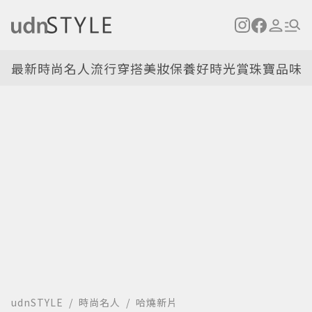
最新
時尚名人
流行穿搭
美妝保養
好時光
賞珠寶
品味
udnSTYLE
時尚名人
哈燒新片