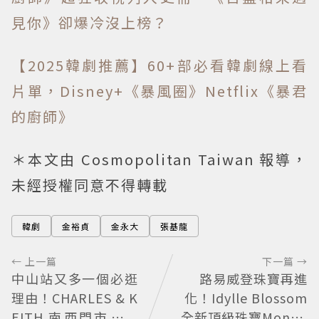
見你》卻爆冷沒上榜？
【2025韓劇推薦】60+部必看韓劇線上看
片單，Disney+《暴風圈》Netflix《暴君
的廚師》
＊本文由 Cosmopolitan Taiwan 報導，
未經授權同意不得轉載
韓劇
金裕貞
金永大
張基龍
← 上一篇
下一篇 →
中山站又多一個必逛
路易威登珠寶再進
理由！CHARLES & K
化！Idylle Blossom
EITH 南西門市全新
全新頂級珠寶Monog