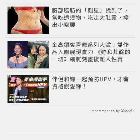
PR
腹部脂肪的「剋星」找到了，
常吃這幾物，吃走大肚囊，瘦
出小蠻腰
金高銀奪青龍系列大賞！雙作
品入圍展現實力 《妳和其餘的
一切》細膩刻畫複雜人性貢獻
大賞級演技
PR
伴侶和妳一起預防HPV，才有
資格說愛妳！
Recommended by