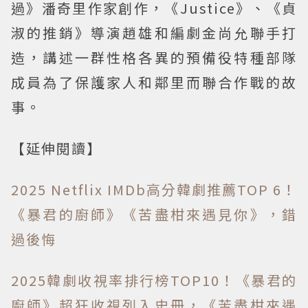
過》潘奇里作家創作，《Justice》、《貞
淑的推銷》導演趙雄和編劇金尚允聯手打
造，講述一群性格各異的預備役特種部隊
成員為了保護家人和鄰里而聯合作戰的故
事。
【延伸閱讀】
2025 Netflix IMDb高分韓劇推薦TOP 6！
《暴君的廚師》《苦盡柑來遇見你》，錯
過後悔
2025韓劇收視率排行榜TOP10！《暴君的
廚師》超狂收視列入史冊，《苦盡柑來遇