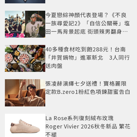
今夏戀綜神顏代表登場？《不良
一族尋愛記2》「自信公關哥」塩
田一馬背景起底 街頭辣男翻身當
老闆
40多種食材吃到飽288元！台南
「井賀鍋物」進軍新北 3人同行
送肉盤
張凌赫演繹七夕送禮！寶格麗限
定款B.zero1粉紅色項鍊甜蜜告白
La Rose系列復刻絨布玫瑰
Roger Vivier 2026秋冬新品 繁花
不褪