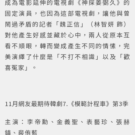
成為電影延伸的電視劇《神探姜弼久》的
固定演員，也因為這部電視劇，讓他與曾
鬧過矛盾的記者「魏正信」（林智妍 飾）
對他產生好感並藏於心中，兩人從原本互
看不順眼，轉而變成產生不同的情愫，完
美演繹了什麼是「不打不相識」以及「歡
喜冤家」。
11月網友最期待韓劇7.《模範計程車》第3季
主演：李帝勳、金義聖、表藝珍、張赫
鎮、裴侑藍