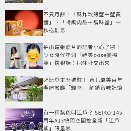
不只月餅！「酥炸軟殼蟹＋蟹黃
醬」、「特調肉品＋調味鹽」中
秋送創意
拍出這張照片的記者小心了🤣！
少女時代孝淵「絕美pose變搞
笑」撂狠話：把住址交出來
必比登主廚進駐！ 台北最美百年
老屋餐廳「輝室」 解鎖台味記憶
有一種紫色叫江戶？ SEIKO 145
周年A13快閃空間推全新「江戶
紫」限量表