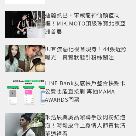
迪麗熱巴、宋威龍神仙顏值同
框！MIKIMOTO頂級珠寶北京亞
洲首展
IU耳疾惡化後首現身！44張近照
曝光 真實狀態引粉絲關注
LINE Bank友感帳戶整合快點卡
公費也能直接刷 再抽MAMA
AWARDS門票
禾浩辰與吳品潔聯手放閃粉紅泡
泡！時髦皮件上身情人節買物清
單這裡看