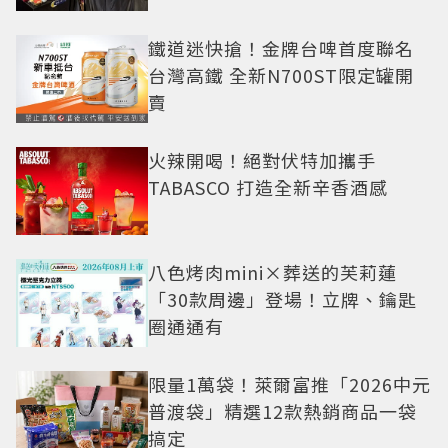
鐵道迷快搶！金牌台啤首度聯名
台灣高鐵 全新N700ST限定罐開
賣
火辣開喝！絕對伏特加攜手
TABASCO 打造全新辛香酒感
八色烤肉mini×葬送的芙莉蓮
「30款周邊」登場！立牌、鑰匙
圈通通有
限量1萬袋！萊爾富推「2026中元
普渡袋」精選12款熱銷商品一袋
搞定