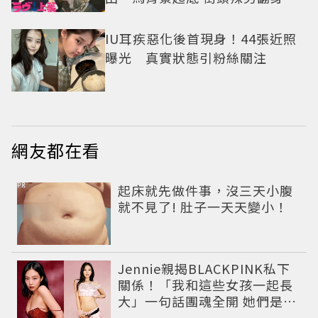
老闆
IU耳疾惡化後首現身！44張近照
曝光 真實狀態引粉絲關注
網友都在看
PR
起床就先做件事，沒三天小腹
就不見了! 肚子一天天變小！
Jennie親揭BLACKPINK私下
關係！「我和這些女孩一起長
大」一句話團魂全開 她們是彼
此最強後盾