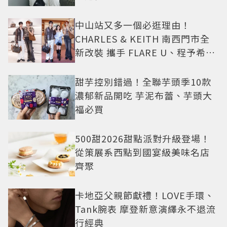
中山站又多一個必逛理由！
CHARLES & KEITH 南西門市全
新改裝 攜手 FLARE U、程予希演
繹秋季時尚
甜芋控別錯過！全聯芋頭季10款
濃郁新品開吃 芋泥布蕾、芋頭大
福必買
500甜2026甜點派對升級登場！
從策展系西點到國宴級美味名店
齊聚
卡地亞父親節獻禮！LOVE手環、
Tank腕表 摩登新意演繹永不退流
行經典