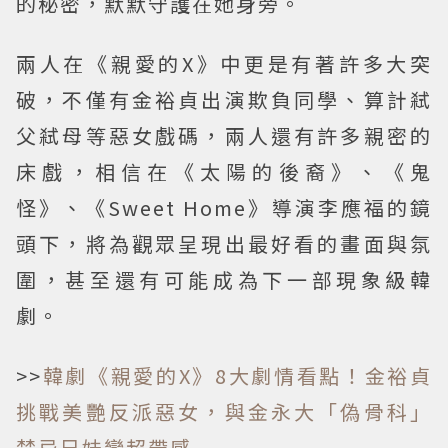
的秘密，默默守護在她身旁。
兩人在《親愛的X》中更是有著許多大突
破，不僅有金裕貞出演欺負同學、算計弒
父弒母等惡女戲碼，兩人還有許多親密的
床戲，相信在《太陽的後裔》、《鬼
怪》、《Sweet Home》導演李應福的鏡
頭下，將為觀眾呈現出最好看的畫面與氛
圍，甚至還有可能成為下一部現象級韓
劇。
>>
韓劇《親愛的X》8大劇情看點！金裕貞
挑戰美艷反派惡女，與金永大「偽骨科」
禁忌兄妹戀超帶感