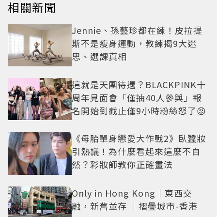
相關新聞
Jennie、孫藝珍都在練！皮拉提
斯不是瘦身運動，教練揭9大迷
思、選課真相
這就是天團待遇？BLACKPINK十
周年見面會「僅抽40人參與」報
名開始到截止僅9小時粉絲怒了😡
《母胎單身戀愛大作戰2》臥蠶妝
引熱議！為什麼看起來這麼不自
然？彩妝師教你正確畫法
Only in Hong Kong｜東西交
融，新舊並存 ｜摺疊城市-香港