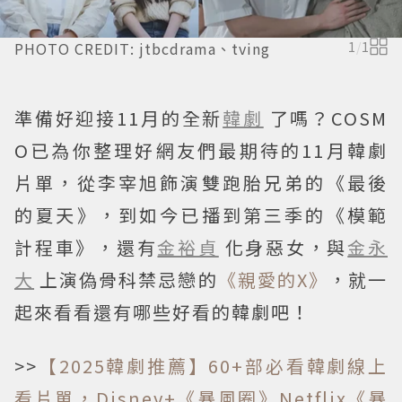
PHOTO CREDIT: jtbcdrama、tving
1
/
1
準備好迎接11月的全新
韓劇
了嗎？COSM
O已為你整理好網友們最期待的11月韓劇
片單，從李宰旭飾演雙跑胎兄弟的《最後
的夏天》，到如今已播到第三季的《模範
計程車》，還有
金裕貞
化身惡女，與
金永
大
上演偽骨科禁忌戀的
《親愛的X》
，就一
起來看看還有哪些好看的韓劇吧！
>>
【2025韓劇推薦】60+部必看韓劇線上
看片單，Disney+《暴風圈》Netflix《暴