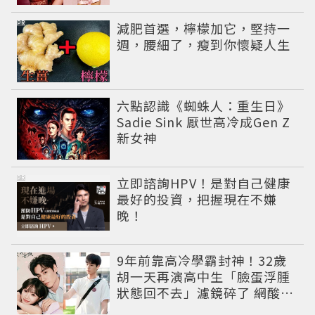
PR
減肥首選，檸檬加它，堅持一
週，腰細了，瘦到你懷疑人生
六點認識《蜘蛛人：重生日》
Sadie Sink 厭世高冷成Gen Z
新女神
PR
立即諮詢HPV！是對自己健康
最好的投資，把握現在不嫌
晚！
9年前靠高冷學霸封神！32歲
胡一天再演高中生「臉蛋浮腫
狀態回不去」濾鏡碎了 網酸：
像教務主任