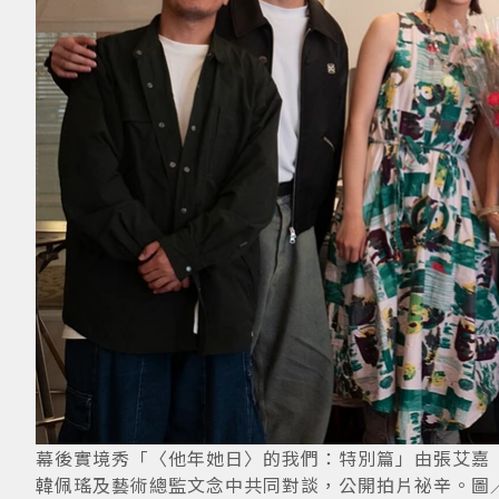
幕後實境秀「〈他年她日〉的我們：特別篇」由張艾嘉
韓佩瑤及藝術總監文念中共同對談，公開拍片祕辛。圖