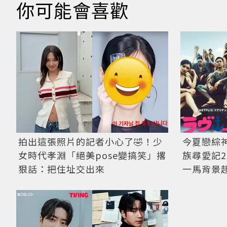
你可能會喜歡
今夏戀綜
拍出這張照片的記者小心了🤣！少
族尋愛記
女時代孝淵「絕美pose變搞笑」撂
一馬背景
狠話：把住址交出來