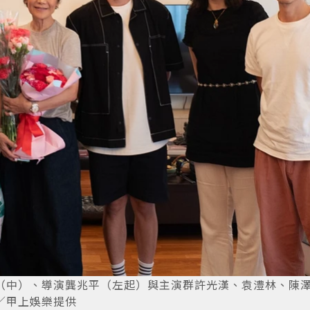
（中）、導演龔兆平（左起）與主演群許光漢、袁澧林、陳
／甲上娛樂提供