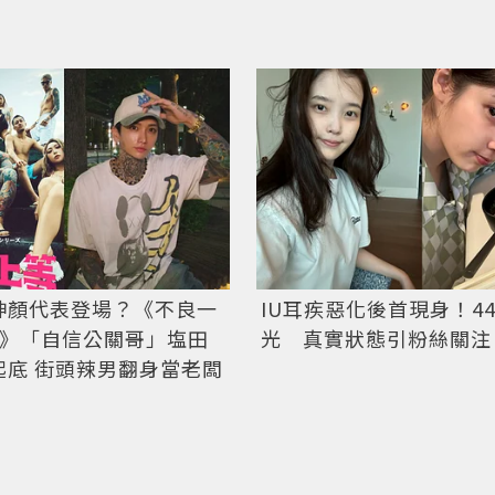
神顏代表登場？《不良一
IU耳疾惡化後首現身！4
2》「自信公關哥」塩田
光 真實狀態引粉絲關注
起底 街頭辣男翻身當老闆