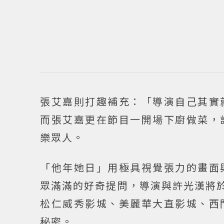
張艾嘉則打趣補充：「導演自己其實
而張艾嘉更在節目一開場下廚做菜，
樂眾人。
「他年她日」用極具視覺張力的畫面
眾滿滿的好奇提問，導演與許光漢將於
松仁威秀影城、美麗華大直影城、西
秘密。