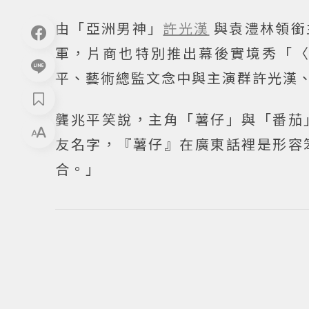
由「亞洲男神」
許光漢
與袁澧林領銜
軍，片商也特別推出幕後實境秀「
平、藝術總監文念中與主演群許光漢
龔兆平笑說，主角「薯仔」與「番茄
友名字，『薯仔』在廣東話裡是形容
合。」