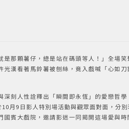
就是那顆薯仔，總是站在碼頭等人！」全場笑
許光漢看著馬鈴薯被刨絲，竟入戲喊「心如刀
與深刻人性詮釋出「瞬間即永恆」的愛戀哲學
10月9日影人特別場活動與觀眾面對面，分別
門國賓大戲院，邀請影迷一同揭開這場愛與時