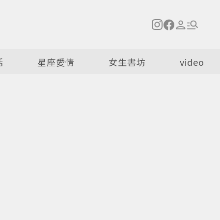
活
星座愛情
女生書坊
video