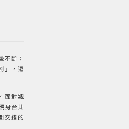
聲不斷；
割」，逗
。面對觀
現身台北
間交錯的