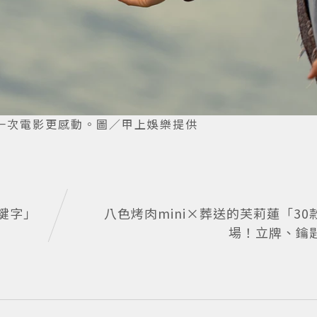
一次電影更感動。圖／甲上娛樂提供
鍵字」
八色烤肉mini×葬送的芙莉蓮「3
場！立牌、鑰