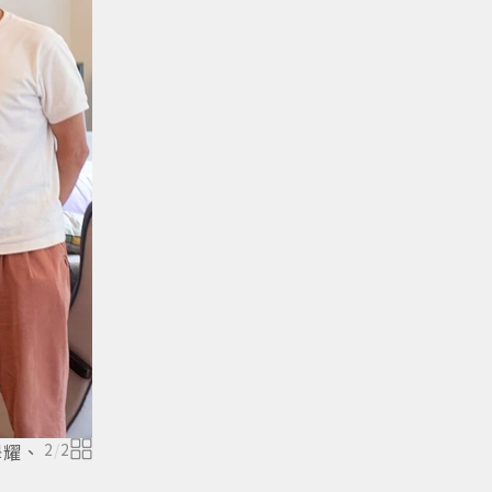
澤耀、
2
/
2