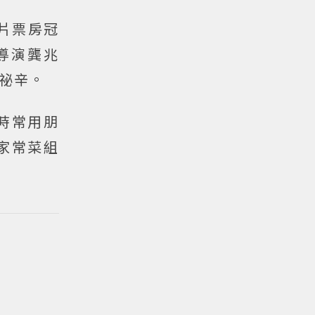
片票房冠
導演龔兆
祕辛。
時常用朋
家常菜組