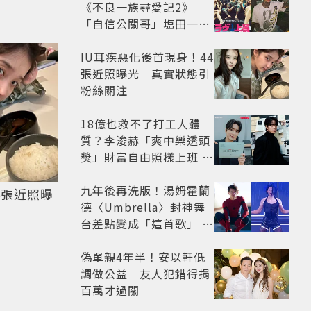
《不良一族尋愛記2》
「自信公關哥」塩田一馬
背景起底 街頭辣男翻身當
老闆
IU耳疾惡化後首現身！44
張近照曝光 真實狀態引
粉絲關注
18億也救不了打工人體
質？李浚赫「爽中樂透頭
獎」財富自由照樣上班 西
裝社畜帥出新高度
九年後再洗版！湯姆霍蘭
4張近照曝
德〈Umbrella〉封神舞
台差點變成「這首歌」 造
型彩蛋、暖心故事一次公
開
偽單親4年半！安以軒低
調做公益 友人犯錯得捐
百萬才過關