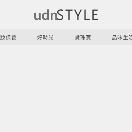
美妝保養
好時光
賞珠寶
品味生