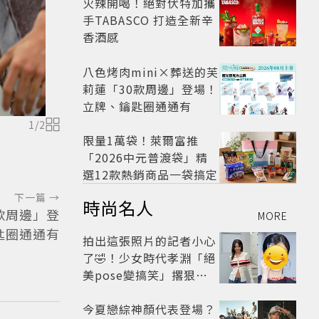
火辣開喝！絕對伏特加攜
手TABASCO 打造全新辛
香酒感
八色烤肉mini×葬送的芙
莉蓮「30款周邊」登場！
立牌、鑰匙圈通通有
1
/
2
限量1萬袋！萊爾富推
「2026中元普渡袋」精
選12款熱銷商品一袋搞定
下一篇 →
時尚名人
0款周邊」登
MORE
匙圈通通有
拍出這張照片的記者小心
了🤣！少女時代孝淵「絕
美pose變搞笑」撂狠
話：把住址交出來
今夏戀綜神顏代表登場？