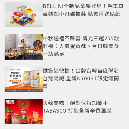
BELLINI全新兒童餐登場！手工車
車麵加小飛碟披薩 點餐再送貼紙
中秋送禮不踩雷 新光三越255款
好禮：人氣蛋黃酥、台日韓美食
一站滿足
鐵道迷快搶！金牌台啤首度聯名
台灣高鐵 全新N700ST限定罐開
賣
火辣開喝！絕對伏特加攜手
TABASCO 打造全新辛香酒感