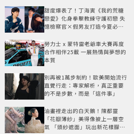
甜度爆表了！丁海寅《我的荒糖
戀愛》化身拳擊教練守護初戀 失
憶檢察官×假男友打造今夏必看
小甜劇
勞力士 x 蒙特雷老爺車大賽再度
合作相伴25載 一展熱情與夢想的
本質
別再被1萬步制約！歐美開始流行
直覺行走：專家解析，真正重要
的不是步數，而是「這件事」
油畫裡走出的白天鵝！陳都靈
「花瓣薄紗」美得像披上一層空
氣 「頭紗遮面」玩出新花樣朦朧