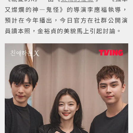
又燦爛的神—鬼怪》的導演李應福執導，
預計在今年播出，今日官方在社群公開演
員讀本照，金裕貞的美貌馬上引起討論。