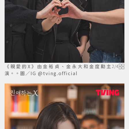
《親愛的X》由金裕貞、金永大和金度勳主
2
/
4
演。。圖／IG @tving.official