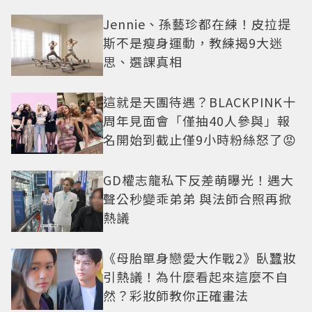
美感太仙
Jennie、孫藝珍都在練！皮拉提
斯不是瘦身運動，教練揭9大迷
思、選課真相
這就是天團待遇？BLACKPINK十
周年見面會「僅抽40人參與」報
名開始到截止僅9小時粉絲怒了😡
GD權志龍私下反差萌曝光！遇大
聲公秒變乖弟弟 與法師合照再掀
熱議
《母胎單身戀愛大作戰2》臥蠶妝
引熱議！為什麼看起來這麼不自
然？彩妝師教你正確畫法