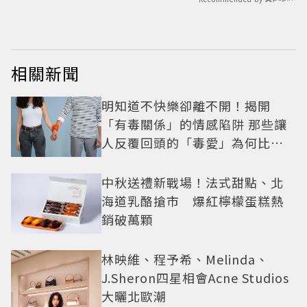
相關新聞
明知道不快樂卻離不開！揭開
「有毒關係」的情感陷阱 那些讓
人反覆回頭的「毒愛」為何比菸
還難戒？
中秋送禮新戰場！法式甜點、北
海道乳酪搶市 爆紅檸檬蛋糕熱
銷破萬顆
林映維、程予希、Melinda、
J.Sheron四星相會Acne Studios
大曬北歐潮