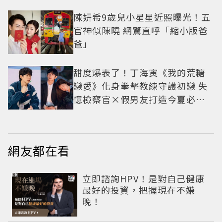
陳妍希9歲兒小星星近照曝光！五
官神似陳曉 網驚直呼「縮小版爸
爸」
甜度爆表了！丁海寅《我的荒糖
戀愛》化身拳擊教練守護初戀 失
憶檢察官×假男友打造今夏必看
小甜劇
網友都在看
PR
立即諮詢HPV！是對自己健康
最好的投資，把握現在不嫌
晚！