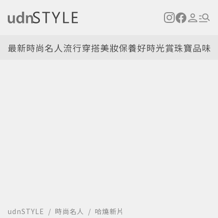
最新
時尚名人
流行穿搭
美妝保養
好時光
賞珠寶
品味
udnSTYLE
時尚名人
哈燒新片