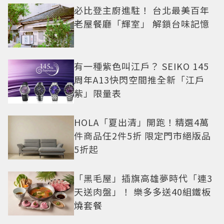
必比登主廚進駐！ 台北最美百年
老屋餐廳「輝室」 解鎖台味記憶
有一種紫色叫江戶？ SEIKO 145
周年A13快閃空間推全新「江戶
紫」限量表
HOLA「夏出清」開跑！精選4萬
件商品任2件5折 限定門市絕版品
5折起
「黑毛屋」插旗高雄夢時代「連3
天送肉盤」！ 樂多多送40組鐵板
燒套餐