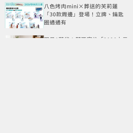
八色烤肉mini×葬送的芙莉蓮
「30款周邊」登場！立牌、鑰匙
圈通通有
限量1萬袋！萊爾富推「2026中元
普渡袋」精選12款熱銷商品一袋
搞定
命定日常包搭配零負擔
Longchamp全新Le Cadence實
現不費力的從容風格
CHARLES & KEITH南西店改裝亮
相 跟著FLARE U逛中山同款包輕
鬆入手