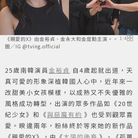
《親愛的X》由金裕貞、金永大和金度勳主演。。
1
/
4
圖／IG @tving.official
25歲南韓演員
金裕貞
自4歲起就出道，天
真可愛的形象深植韓國人心中，近年來一
改甜美小女孩模樣，以成熟又不失優雅的
風格成功轉型，出演的眾多作品如《20世
紀少女》和《
與惡魔有約
》也受到觀眾喜
愛。睽違兩年，粉絲終於等來她的新作品
《親愛的X》，由《
太陽的後裔
》、《孤單