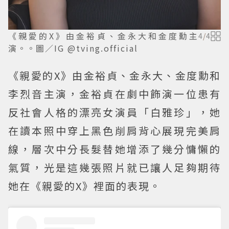
《親愛的X》由金裕貞、金永大和金度勳主
4
/
4
演。。圖／IG @tving.official
《親愛的X》由金裕貞、金永大、金度勳和
李烈音主演，金裕貞在劇中飾演一位患有
反社會人格的漂亮女演員「白雅珍」，她
在讀本照中穿上黑色削肩背心展現完美肩
線，層次中分長髮替她增添了幾分慵懶的
氣質，光是這幾張照片就已讓人足夠期待
她在《親愛的X》裡面的表現。