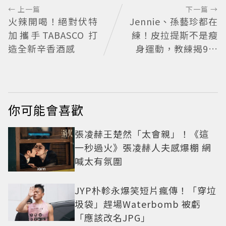
← 上一篇
下一篇 →
火辣開喝！絕對伏特
Jennie、孫藝珍都在
加攜手TABASCO 打
練！皮拉提斯不是瘦
造全新辛香酒感
身運動，教練揭9大
迷思、選課真相
你可能會喜歡
張凌赫王楚然「太會親」！《這
一秒過火》張凌赫人夫感爆棚 網
喊太有氛圍
JYP朴軫永爆笑短片瘋傳！「穿垃
圾袋」趕場Waterbomb 被虧
「應該改名JPG」