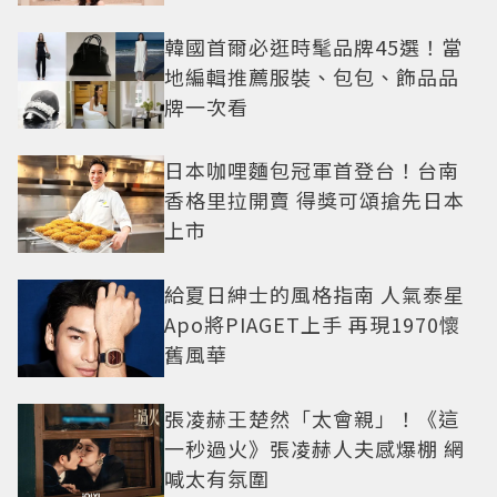
韓國首爾必逛時髦品牌45選！當
地編輯推薦服裝、包包、飾品品
牌一次看
日本咖哩麵包冠軍首登台！台南
香格里拉開賣 得獎可頌搶先日本
上市
給夏日紳士的風格指南 人氣泰星
Apo將PIAGET上手 再現1970懷
舊風華
張凌赫王楚然「太會親」！《這
一秒過火》張凌赫人夫感爆棚 網
喊太有氛圍