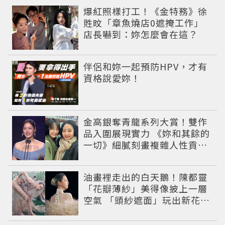
爆紅照樣打工！《金特務》徐
貹旼「章魚燒店0遮掩工作」
店長嚇到：妳怎麼會在這？
PR
伴侶和妳一起預防HPV，才有
資格說愛妳！
金高銀奪青龍系列大賞！雙作
品入圍展現實力 《妳和其餘的
一切》細膩刻畫複雜人性貢獻
大賞級演技
油畫裡走出的白天鵝！陳都靈
「花瓣薄紗」美得像披上一層
空氣 「頭紗遮面」玩出新花樣
朦朧美感太仙