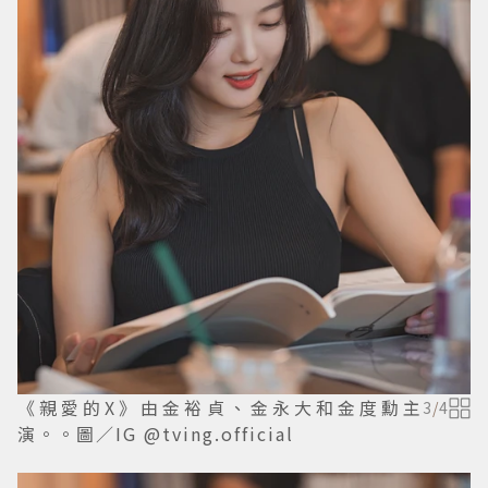
《親愛的X》由金裕貞、金永大和金度勳主
3
/
4
演。。圖／IG @tving.official