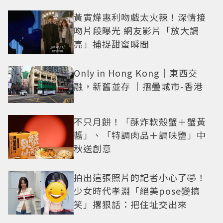
黃寅燁惠利吻戲太火辣！深情接
吻片段曝光 網友影片「放大調
亮」捕捉甜蜜瞬間
Only in Hong Kong｜東西交
融，新舊並存 ｜摺疊城市-香港
不只月餅！「酥炸軟殼蟹＋蟹黃
醬」、「特調肉品＋調味鹽」中
秋送創意
拍出這張照片的記者小心了🤣！
少女時代孝淵「絕美pose變搞
笑」撂狠話：把住址交出來