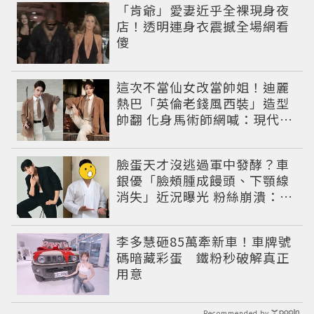
「肯爺」愛妻近乎全裸現身夜
店！透明連身衣震撼全場網看
傻
這次不當仙女改當帥姐！迪麗
熱巴「英倫老錢風西裝」造型
帥翻 化身馬術師網喊：現代版
李長歌
臉蛋天才沒逃過軍中發酵？車
銀優「臉頰腫成饅頭、下顎線
消失」近況曝光 粉絲崩潰：空
氣有酵母😭
李多慧砸85萬牽新車！車牌號
碼暗藏彩蛋 鐵粉秒破解真正
用意
Recommended by