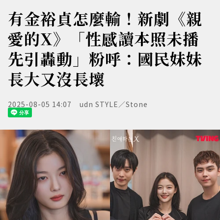
有金裕貞怎麼輸！新劇《親
愛的X》「性感讀本照未播
先引轟動」粉呼：國民妹妹
長大又沒長壞
2025-08-05 14:07
udn STYLE／Stone