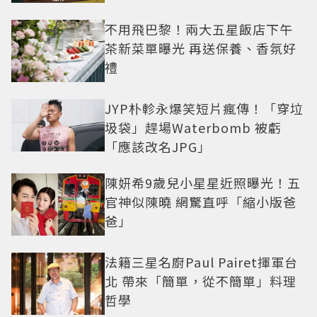
不用飛巴黎！兩大五星飯店下午
茶新菜單曝光 再送保養、香氛好
禮
JYP朴軫永爆笑短片瘋傳！「穿垃
圾袋」趕場Waterbomb 被虧
「應該改名JPG」
陳妍希9歲兒小星星近照曝光！五
官神似陳曉 網驚直呼「縮小版爸
爸」
法籍三星名廚Paul Pairet揮軍台
北 帶來「簡單，從不簡單」料理
哲學