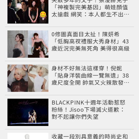
「神複製完美基因」萌娃顏值
太搶戲 網笑：本人都生不出這
麼像
0修圖真面目太扯！陳妍希
「低胸高衩禮服大秀身材」43
歲近況完美無死角 美得很高級
身材不好無法這樣穿！倪妮
「貼身洋裝曲線一覽無遺」38
歲尺度全開 帥氣又火辣散發獨
特魅力
BLACKPINK十週年活動惹怒
粉絲！Jisoo下場滅火道歉：
對不起讓你們失望
收藏一段別具意義的時尚史和