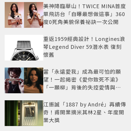
美神降臨華山！TWICE MINA首度
單飛訪台「自曝最想做這事」360
度0死角美貌保養祕訣一次公開
重返1959經典設計！Longines浪
琴Legend Diver 59潛水表 復刻
懷舊
當「永遠愛我」成為最可怕的願
望！一起揭密《愛你致死不渝》
「一願柳」背後的失控愛情與爆
紅之路
江振誠「1887 by André」再續傳
奇！甫開業摘米其林2星、年度開
業大獎