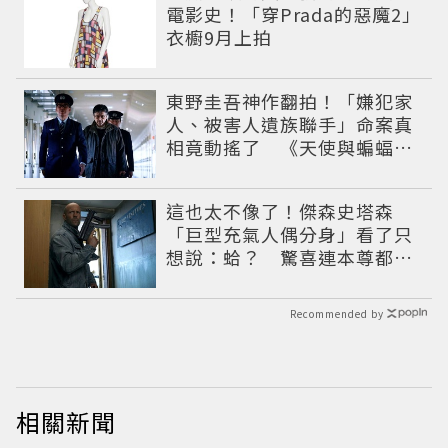
電影史！「穿Prada的惡魔2」
衣櫥9月上拍
東野圭吾神作翻拍！「嫌犯家
人、被害人遺族聯手」命案真
相竟動搖了 《天使與蝙蝠》
超越懸疑框架展開
這也太不像了！傑森史塔森
「巨型充氣人偶分身」看了只
想說：蛤？ 驚喜連本尊都吐
槽
Recommended by
相關新聞