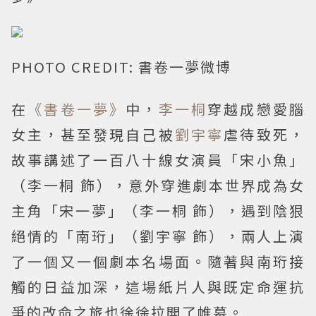
PHOTO CREDIT: 書卷一夢微博
在
《書卷一夢》
中，
李一桐
穿越成戀愛腦
女主，甚至發現自己被
劉宇寧
虐待致死，
故事講述了一百八十線女演員「宋小魚」
（李一桐 飾），意外穿進劇本世界成為女
主角「宋一夢」（李一桐 飾），遇到陰狠
絕情的「南珩」（劉宇寧 飾），兩人上演
了一個又一個劇本名場面。隨著與南珩接
觸的日益加深，這場紙片人與既定命運抗
爭的改命之旅也徐徐拉開了帷幕。