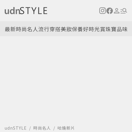
最新
時尚名人
流行穿搭
美妝保養
好時光
賞珠寶
品味
udnSTYLE
時尚名人
哈燒新片