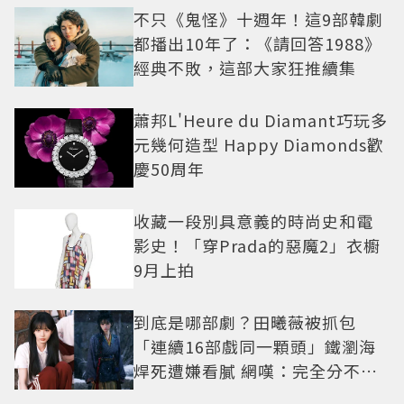
不只《鬼怪》十週年！這9部韓劇
都播出10年了：《請回答1988》
經典不敗，這部大家狂推續集
蕭邦L'Heure du Diamant巧玩多
元幾何造型 Happy Diamonds歡
慶50周年
收藏一段別具意義的時尚史和電
影史！「穿Prada的惡魔2」衣櫥
9月上拍
到底是哪部劇？田曦薇被抓包
「連續16部戲同一顆頭」鐵瀏海
焊死遭嫌看膩 網嘆：完全分不出
角色