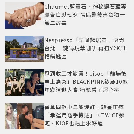
Chaumet藍寶石、神秘鑽石藏專
屬告白獻七夕 情侶疊戴書寫獨一
無二故事
Nespresso「早咖起居室」快閃
台北 一鍵喝現萃咖啡 再扭Y2K風
格鑰匙圈
忍到收工才崩潰！Jisoo「離場後
車上痛哭」BLACKPINK歡慶10週
年變道歉大會 粉絲看了超心疼
崔傘同款小烏龜爆紅！韓星正瘋
「幸運烏龜手機貼」，TWICE娜
璉、KIOF也貼上求好運