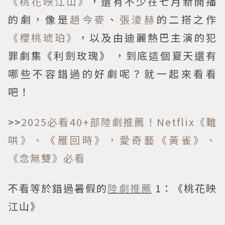
《桃花映江山》
，還有不少在七月新開播
的劇，像是
趙今麥
、
張淩赫
的二搭之作
《櫻桃琥珀》
，以及由迪麗熱巴主演的犯
罪劇集《利劍玫瑰》 ，到底這個夏天還有
哪些不容錯過的好劇呢？就一起來看看
吧！
>>
2025必看40+部陸劇推薦！Netflix《難
哄》、《雁回時》，愛奇藝《黃雀》、
《念無雙》必看
不看等於錯過暑假的
陸劇推薦
1：《桃花映
江山》