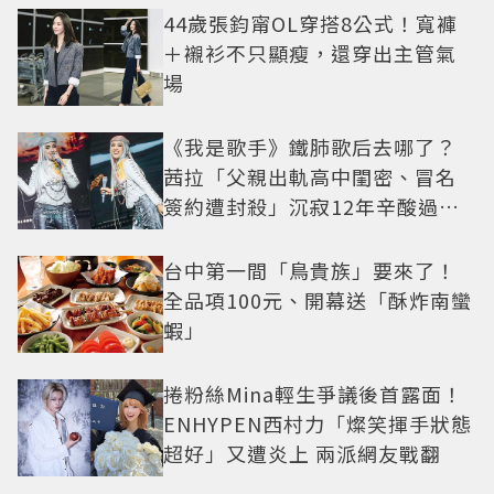
44歲張鈞甯OL穿搭8公式！寬褲
＋襯衫不只顯瘦，還穿出主管氣
場
《我是歌手》鐵肺歌后去哪了？
茜拉「父親出軌高中閨密、冒名
簽約遭封殺」沉寂12年辛酸過往
曝光
台中第一間「鳥貴族」要來了！
全品項100元、開幕送「酥炸南蠻
蝦」
捲粉絲Mina輕生爭議後首露面！
ENHYPEN西村力「燦笑揮手狀態
超好」又遭炎上 兩派網友戰翻