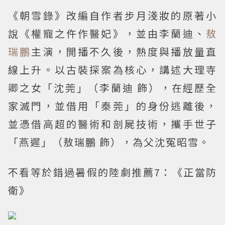
《朝雪錄》改編自作者步月淺妝的原著小
說《權寵之仵作醫妃》，並由李蘭迪、
敖
瑞鵬
主演，開播不久後，熱度與播放量直
線上升。以古裝探案為核心，講述大理寺
卿之女「沈莞」（李蘭迪 飾），在經歷全
家滅門，並借用「秦莞」的身份逃離後，
並憑借高超的醫術和剖屍技術，攜手世子
「燕遲」（敖瑞鵬 飾），為父沈冤昭雪。
不看等於錯過暑假的陸劇推薦7：《正當防
衛》