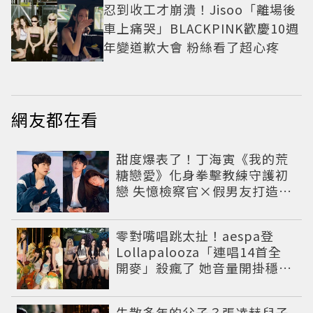
忍到收工才崩潰！Jisoo「離場後
車上痛哭」BLACKPINK歡慶10週
年變道歉大會 粉絲看了超心疼
網友都在看
甜度爆表了！丁海寅《我的荒
糖戀愛》化身拳擊教練守護初
戀 失憶檢察官×假男友打造今
夏必看小甜劇
零對嘴唱跳太扯！aespa登
Lollapalooza「連唱14首全
開麥」殺瘋了 她音量開掛穩到
像吞CD
失散多年的父子？張凌赫兒子