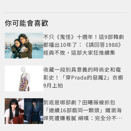
你可能會喜歡
不只《鬼怪》十週年！這9部韓劇
都播出10年了：《請回答1988》
經典不敗，這部大家狂推續集
收藏一段別具意義的時尚史和電
影史！「穿Prada的惡魔2」衣櫥
9月上拍
到底是哪部劇？田曦薇被抓包
「連續16部戲同一顆頭」鐵瀏海
焊死遭嫌看膩 網嘆：完全分不出
角色