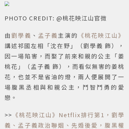
PHOTO CREDIT: @桃花映江山官微
由
劉學義
、
孟子義
主演的
《桃花映江山》
講述祁國左相「沈在野」（劉學義 飾），
因一場陷害，而娶了前來和親的公主「姜
桃花」（孟子義 飾），而看似無害的姜桃
花，也並不是省油的燈，兩人便展開了一
場腹黑丞相與和親公主，鬥智鬥勇的愛
戀。
>>
《桃花映江山》Netflix排行第1，劉學
義、孟子義政治聯姻、先婚後愛，腹黑權