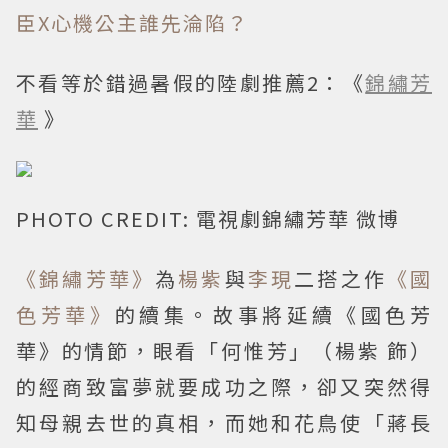
臣X心機公主誰先淪陷？
不看等於錯過暑假的陸劇推薦2：《
錦繡芳
華
》
PHOTO CREDIT: 電視劇錦繡芳華 微博
《錦繡芳華》
為
楊紫
與
李現
二搭之作
《國
色芳華》
的續集。故事將延續《國色芳
華》的情節，眼看「何惟芳」（楊紫 飾）
的經商致富夢就要成功之際，卻又突然得
知母親去世的真相，而她和花鳥使「蔣長