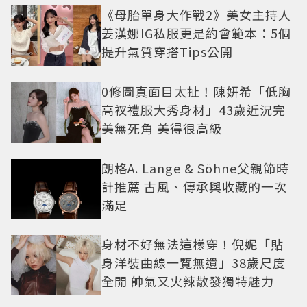
《母胎單身大作戰2》美女主持人
姜漢娜IG私服更是約會範本：5個
提升氣質穿搭Tips公開
0修圖真面目太扯！陳妍希「低胸
高衩禮服大秀身材」43歲近況完
美無死角 美得很高級
朗格A. Lange & Söhne父親節時
計推薦 古風、傳承與收藏的一次
滿足
身材不好無法這樣穿！倪妮「貼
身洋裝曲線一覽無遺」38歲尺度
全開 帥氣又火辣散發獨特魅力