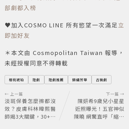
部劇都入榜
♥加入COSMO LINE 所有慾望一次滿足
立
即加好友
＊本文由 Cosmopolitan Taiwan 報導，
未經授權同意不得轉載
櫻桃琥珀
陸劇
陸劇推薦
錦繡芳華
古裝劇
← 上一篇
下一篇 →
淡斑保養怎麼擦都沒
陳妍希9歲兒小星星
效？皮膚科林暐熙醫
近照曝光！五官神似
師揭3大關鍵，30+女
陳曉 網驚直呼「縮小
性最該注意這個問題
版爸爸」