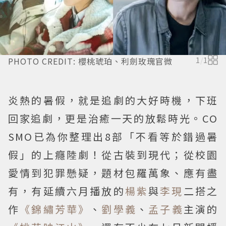
PHOTO CREDIT: 櫻桃琥珀、利劍玫瑰官微
1
/
1
炎熱的暑假，就是追劇的大好時機，下班
回家追劇，更是治癒一天的放鬆時光。CO
SMO已為你整理出8部「不看等於錯過暑
假」的上癮陸劇！從古裝到現代；從校園
愛情到犯罪懸疑，題材包羅萬象、應有盡
有，有延續六月播放的
楊紫
與
李現
二搭之
作
《錦繡芳華》
、
劉學義
、
孟子義
主演的