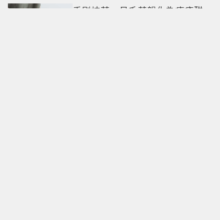
手刷抹茶、日系茶韻化為療癒甜
點！「米弎豆」夏季茶季開跑，
快閃店限定茶飲清爽登場
全球首發在台灣！麥卡倫
Harmony最終章「椰風煖韻」 桃
園機場限量登場
東野圭吾神作翻拍！「嫌犯家
人、被害人遺族聯手」命案真相
竟動搖 《天使與蝙蝠》超越懸
疑框架展開
《不良一族尋愛記2》新主持
Awich什麼來頭？前夫被槍殺、家
裡被槍掃射 人生經歷比參演者還
抓馬！