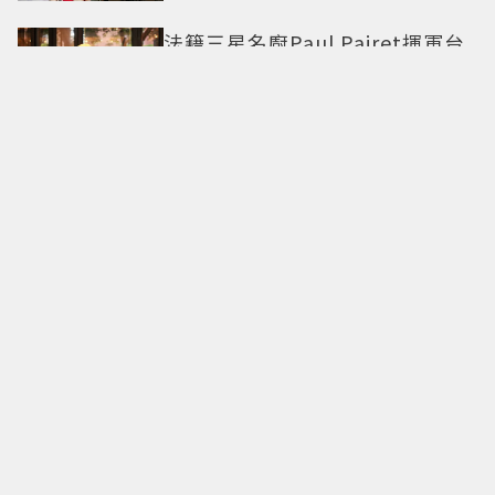
法籍三星名廚Paul Pairet揮軍台
北 帶來「簡單，從來不簡單」料
理哲學
甜度爆表了！丁海寅《我的荒糖
戀愛》化身拳擊教練守護初戀 失
憶檢察官×假男友打造今夏必看
小甜劇
勞力士 x 蒙特雷老爺車大賽再度
合作相伴25載 一展熱情與夢想的
本質
別再被1萬步制約！歐美開始流行
直覺行走：專家解析，真正重要
的不是步數，而是「這件事」