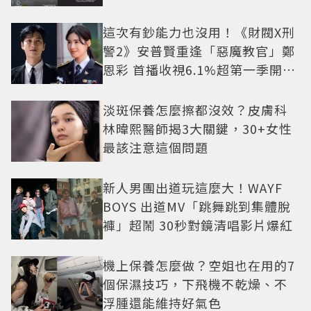
這次有鈔能力也沒用！《財閥X刑
警2》安普賢重逢「惡魔教官」鄭
恩彩 首播收視6.1%超第一季開紅
盤
淡斑保養怎麼擦都沒效？皮膚科
林暐熙醫師揭3大關鍵，30+女性
最該注意這個問題
新人男團出道玩這麼大！WAYF
BOYS 出道MV「跳舞跳到集體脫
褲」超鬧 30秒對鏡清唱影片爆紅
機上保養怎麼做？空姐也在用的7
個保濕技巧，下飛機不乾燥、不
浮腫還能維持好氣色