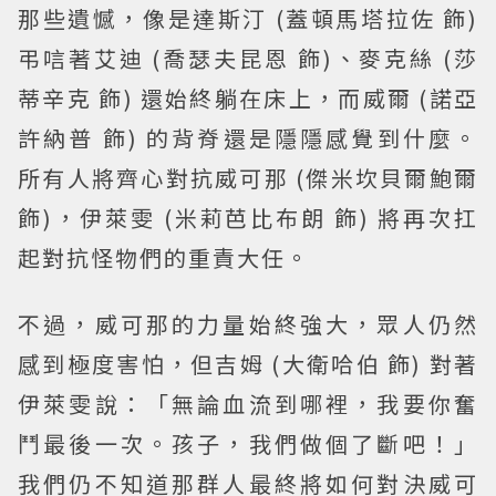
那些遺憾，像是達斯汀 (蓋頓馬塔拉佐 飾)
弔唁著艾迪 (喬瑟夫昆恩 飾)、麥克絲 (莎
蒂辛克 飾) 還始終躺在床上，而威爾 (諾亞
許納普 飾) 的背脊還是隱隱感覺到什麼。
所有人將齊心對抗威可那 (傑米坎貝爾鮑爾
飾)，伊萊雯 (米莉芭比布朗 飾) 將再次扛
起對抗怪物們的重責大任。
不過，威可那的力量始終強大，眾人仍然
感到極度害怕，但吉姆 (大衛哈伯 飾) 對著
伊萊雯說：「無論血流到哪裡，我要你奮
鬥最後一次。孩子，我們做個了斷吧！」
我們仍不知道那群人最終將如何對決威可