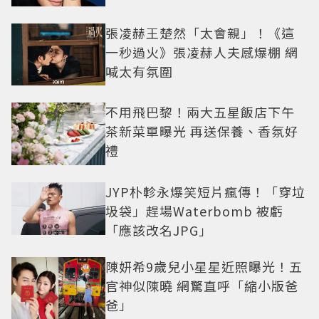
張凌赫王楚然「太會親」！《這
一秒過火》張凌赫人夫感爆棚 網
喊太有氛圍
不用飛巴黎！兩大五星飯店下午
茶新菜單曝光 再送保養、香氛好
禮
JYP朴軫永爆笑短片瘋傳！「穿垃
圾袋」趕場Waterbomb 被虧
「應該改名JPG」
陳妍希9歲兒小星星近照曝光！五
官神似陳曉 網驚直呼「縮小版爸
爸」