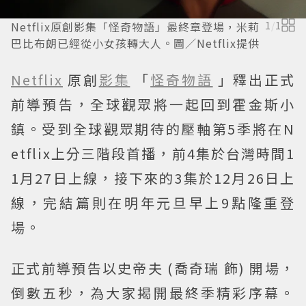
Netflix原創影集「怪奇物語」最終章登場，米莉
1
/
1
巴比布朗已經從小女孩轉大人。圖／Netflix提供
Netflix
原創
影集
「
怪奇物語
」釋出正式
前導預告，全球觀眾將一起回到霍金斯小
鎮。受到全球觀眾期待的壓軸第5季將在N
etflix上分三階段首播，前4集於台灣時間1
1月27日上線，接下來的3集於12月26日上
線，完結篇則在明年元旦早上9點隆重登
場。
正式前導預告以史帝夫 (喬奇瑞 飾) 開場，
倒數五秒，為大家揭開最終季精彩序幕。