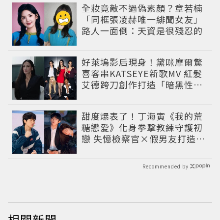
全妝竟敵不過偽素顏？章若楠
「同框張凌赫唯一緋聞女友」
路人一面倒：天資是很殘忍的
好萊塢影后現身！黛咪摩爾驚
喜客串KATSEYE新歌MV 紅髮
艾德跨刀創作打造「暗黑性
感」回歸曲
甜度爆表了！丁海寅《我的荒
糖戀愛》化身拳擊教練守護初
戀 失憶檢察官×假男友打造今
夏必看小甜劇
Recommended by
相關新聞