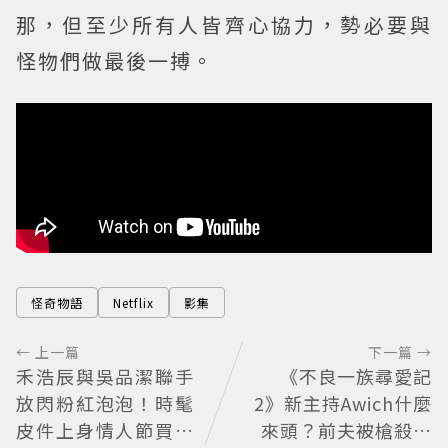
那，但至少所有人皆齊心協力，勢必要與
怪物們做最後一搏。
怪奇物語
Netflix
影集
← 上一篇
下一篇 →
禾浩辰與吳品潔聯手
《不良一族尋愛記
放閃粉紅泡泡！時髦
2》新主持Awich什麼
皮件上身情人節買物
來頭？前夫被槍殺、