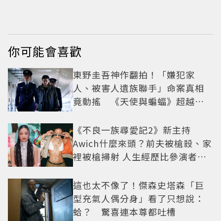
清單這裡看
家裡被槍掃射 人生經
歷比參演者還抓馬！
你可能會喜歡
東野圭吾神作翻拍！「嫌犯家
人、被害人遺族聯手」命案真相
竟動搖 《天使與蝙蝠》超越懸
疑框架展開
《不良一族尋愛記2》新主持
Awich什麼來頭？前夫被槍殺、家
裡被槍掃射 人生經歷比參演者還
抓馬！
這也太不像了！傑森史塔森「巨
型充氣人偶分身」看了只想說：
蛤？ 驚喜連本尊都吐槽