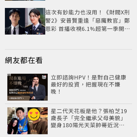
這次有鈔能力也沒用！《財閥X刑
警2》安普賢重逢「惡魔教官」鄭
恩彩 首播收視6.1%超第一季開紅
盤
網友都在看
PR
立即諮詢HPV！是對自己健康
最好的投資，把握現在不嫌
晚！
星二代天花板是他？張柏芝19
歲長子「完全繼承父母美貌」
變身180陽光天菜帥哥近況曝
光