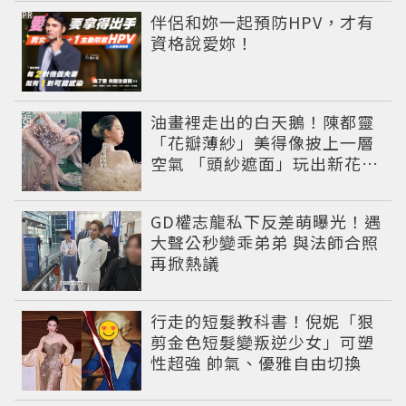
PR
伴侶和妳一起預防HPV，才有
資格說愛妳！
油畫裡走出的白天鵝！陳都靈
「花瓣薄紗」美得像披上一層
空氣 「頭紗遮面」玩出新花樣
朦朧美感太仙
GD權志龍私下反差萌曝光！遇
大聲公秒變乖弟弟 與法師合照
再掀熱議
行走的短髮教科書！倪妮「狠
剪金色短髮變叛逆少女」可塑
性超強 帥氣、優雅自由切換