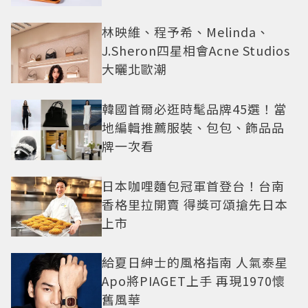
林映維、程予希、Melinda、
J.Sheron四星相會Acne Studios
大曬北歐潮
韓國首爾必逛時髦品牌45選！當
地編輯推薦服裝、包包、飾品品
牌一次看
日本咖哩麵包冠軍首登台！台南
香格里拉開賣 得獎可頌搶先日本
上市
給夏日紳士的風格指南 人氣泰星
Apo將PIAGET上手 再現1970懷
舊風華