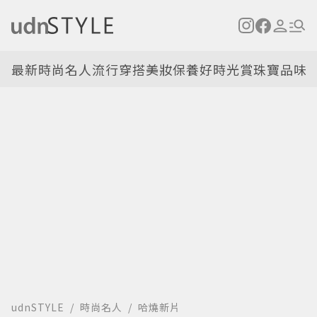
最新
時尚名人
流行穿搭
美妝保養
好時光
賞珠寶
品味
udnSTYLE
時尚名人
哈燒新片