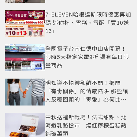
7-ELEVEN哈根達斯限時優惠再加
碼 迷你杯、雪糕、雪酥「買10送
13」
全國電子台南仁德中山店開幕！
限時5天指定家電9折 還有每日限
量商品
明知道不快樂卻離不開！揭開
「有毒關係」的情感陷阱 那些讓
人反覆回頭的「毒愛」為何比菸
還難戒？
中秋送禮新戰場！法式甜點、北
海道乳酪搶市 爆紅檸檬蛋糕熱
銷破萬顆