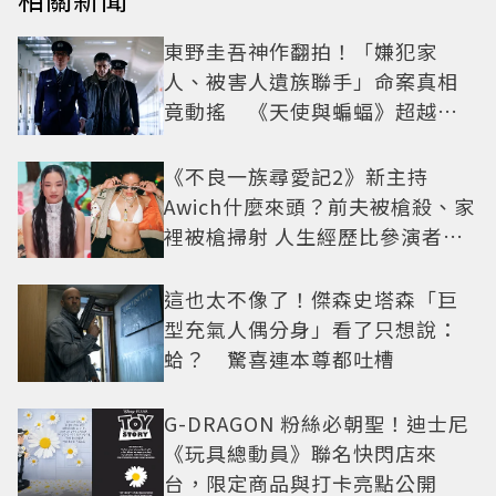
東野圭吾神作翻拍！「嫌犯家
人、被害人遺族聯手」命案真相
竟動搖 《天使與蝙蝠》超越懸
疑框架展開
《不良一族尋愛記2》新主持
Awich什麼來頭？前夫被槍殺、家
裡被槍掃射 人生經歷比參演者還
抓馬！
這也太不像了！傑森史塔森「巨
型充氣人偶分身」看了只想說：
蛤？ 驚喜連本尊都吐槽
G-DRAGON 粉絲必朝聖！迪士尼
《玩具總動員》聯名快閃店來
台，限定商品與打卡亮點公開